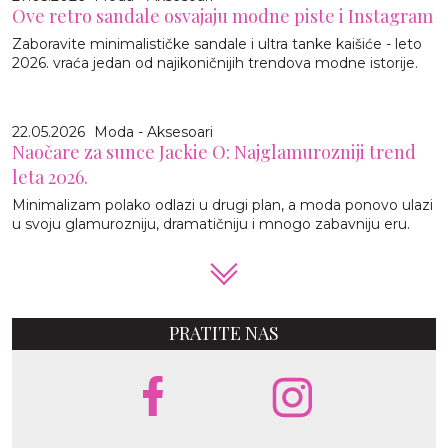
Ove retro sandale osvajaju modne piste i Instagram
Zaboravite minimalističke sandale i ultra tanke kaišiće - leto
2026. vraća jedan od najikoničnijih trendova modne istorije.
22.05.2026
Moda - Aksesoari
Naočare za sunce Jackie O: Najglamurozniji trend
leta 2026.
Minimalizam polako odlazi u drugi plan, a moda ponovo ulazi
u svoju glamurozniju, dramatičniju i mnogo zabavniju eru.
PRATITE NAS