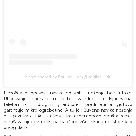
A post shared by Pauline__dt (@pauline__dt)
I možda najopasnija navika od svih - nošenje bez futrole.
Ubacivanje naočara u torbu zajedno sa ključevima,
telefonima i drugim „hardcore“ predmetima gotovo
garantuje mikro ogrebotine. A tu je i čuvena navika nošenja
na glavi kao traka za kosu, koja vremenom opušta ram i
narušava njegov oblik, pa naočare više nikada ne stoje kao
prvog dana.