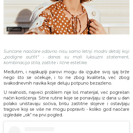
Envato
Sunčane naočare odavno nisu samo letnji modni detalj koji
„podigne autfit“ - danas su mali luksuzni statement,
kombinacija stila, zaštite i lične estetike.
Međutim, i najskuplji parovi mogu da izgube svoj sjaj brže
nego što se očekuje, i to ne zbog kvaliteta, već zbog
svakodnevnih navika koje deluju potpuno bezazleno.
U realnosti, najveći problem nije loš materijal, već pogrešan
način korišćenja. Sitne rutine koje se ponavljaju iz dana u dan
polako uništavaju sočiva, brišu zaštitne slojeve i ostavljaju
tragove koji se više ne mogu popraviti - koliko god naočare
izgledale „ok“ na prvi pogled.