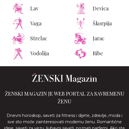
Lav
Devica
Vaga
Škorpija
Strelac
Jarac
Vodolija
Ribe
ŽENSKI MAGAZIN JE WEB PORTAL ZA SAVREMENU
ŽENU
Dnevni horoskop, saveti za fitness i dijete, zdravlje, moda i
sve sto može zainteresovati modernu ženu. Romantične
ideje, saveti za vezu, ljubavni saveti, poznati parfemi. Ako ste