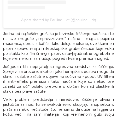
A post shared by Pauline__dt (@pauline__dt)
Jedna od najčešćih grešaka je brzinsko čišćenje naočara, i to
na sve moguće „improvizovane“ načine - majica, papirna
maramica, ubrus iz kafića. Iako deluju mekano, ove tkanine i
papiri zapravo imaju mikroskopske grube čestice koje vuku
po staklu kao fini šmirgla papir, ostavljajući sitne ogrebotine
koje vremenom zamućuju pogled i kvare premium izgled.
Još jedan tihi neprijatelj su agresivna sredstva za čišćenje.
Sprejevi za prozore, alkohol i jaka hemijska sredstva mogu da
skinu ili oslabe zaštitne slojeve na sočivima - poput UV filtera
ili anti-refleks premaza i tako naočare koje su nekad bile
„shield za oči“ polako pretvore u običan komad plastike ili
stakla bez prave zaštite.
Veliki problem predstavlja i neredovno čišćenje okvira i
jastučića za nos. Tu se svakodnevno skupljaju znoj, sebum,
prašina i mikro nečistoće, što ne samo da utiče na higijenu i
kožu, već i na sam materijal, koji vremenom gubi svoju