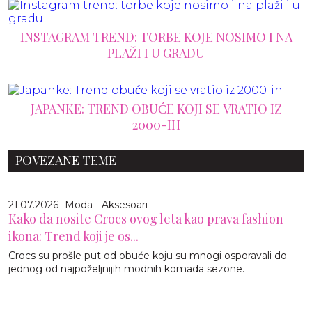
INSTAGRAM TREND: TORBE KOJE NOSIMO I NA
PLAŽI I U GRADU
JAPANKE: TREND OBUĆE KOJI SE VRATIO IZ
2000-IH
POVEZANE TEME
21.07.2026
Moda - Aksesoari
Kako da nosite Crocs ovog leta kao prava fashion
ikona: Trend koji je os...
Crocs su prošle put od obuće koju su mnogi osporavali do
jednog od najpoželjnijih modnih komada sezone.