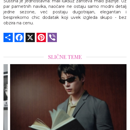
Suština je jednostavna: mali luksuz zahteva malo pažnje. Uz
par pametnih navika, naočare ne ostaju samo modni detalj
jedne sezone, već postaju dugotrajan, elegantan i
besprekorno chic dodatak koji uvek izgleda skupo - bez
obzira na cenu.
Share
Facebook
X
Pinterest
Viber
SLIČNE TEME