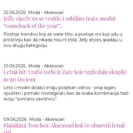
22.06.2026
Moda - Aksesoari
Jelly cipele su se vratile i ozbiljno traže modni
“comeback of the year”...
Postoje trendovi koji se vrate tiho, a postoje oni koji uđu u
prostoriju kao da nikada nisu ni otišli. Jelly shoes spadaju u
ovu drugu kategoriju.
10.06.2026
Moda - Aksesoari
Letnji hit: 5 rafia torbi iz Zare koje izgledaju skuplje
nego što jesu
Leto i modni dodaci imaju poseban odnos - onaj lagan,
opušten i pomalo nostalgičan, kao da svaka kombinacija traži
svoju “sunčanu završnicu”.
09.06.2026
Moda - Aksesoari
Finishing Touches: Aksesoari koji će obnoviti letnji
stil