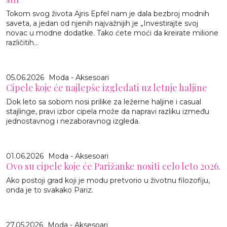
Tokom svog života Ajris Epfel nam je dala bezbroj modnih
saveta, a jedan od njenih najvažnijih je „Investirajte svoj
novac u modne dodatke. Tako ćete moći da kreirate milione
različitih...
05.06.2026
Moda - Aksesoari
Cipele koje će najlepše izgledati uz letnje haljine
Dok leto sa sobom nosi prilike za ležerne haljine i casual
stajlinge, pravi izbor cipela može da napravi razliku između
jednostavnog i nezaboravnog izgleda.
01.06.2026
Moda - Aksesoari
Ovo su cipele koje će Parižanke nositi celo leto 2026.
Ako postoji grad koji je modu pretvorio u životnu filozofiju,
onda je to svakako Pariz.
27.05.2026
Moda - Aksesoari