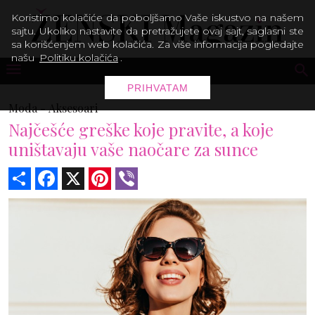
Koristimo kolačiće da poboljšamo Vaše iskustvo na našem
sajtu. Ukoliko nastavite da pretražujete ovaj sajt, saglasni ste
sa korišćenjem web kolačića. Za više informacija pogledajte
našu
Politiku kolačića
.
PRIHVATAM
Moda -
Aksesoari
Najčešće greške koje pravite, a koje
uništavaju vaše naočare za sunce
Share
Facebook
X
Pinterest
Viber