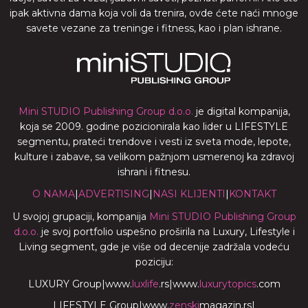
ipak aktivna dama koja voli da trenira, ovde ćete naći mnoge
savete vezane za treninge i fitness, kao i plan ishrane.
Mini STUDIO Publishing Group d.o.o.
je digital kompanija,
koja se 2009. godine pozicionirala kao lider u LIFESTYLE
segmentu, prateći trendove i vesti iz sveta mode, lepote,
kulture i zabave, sa velikom pažnjom usmerenoj ka zdravoj
ishrani i fitnesu.
O NAMA
|
ADVERTISING
|
NASI KLIJENTI
|
KONTAKT
U svojoj grupaciji, kompanija
Mini STUDIO Publishing Group
d.o.o.
je svoj portfolio uspešno proširila na Luxury, Lifestyle i
Living segment, gde je više od decenije zadržala vodeću
poziciju:
LUXURY Group
|
www.
luxlife
.rs
|
www.
luxurytopics
.com
LIFESTYLE Group
|
www.
zenski
magazin.rs
|