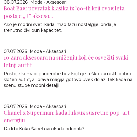
08.07.2026
Moda - Aksesoari
Boat Bag: povratak klasika iz ’90-ih koji ovog leta
postaje „it“ akseso...
Ako je modni svet ikada imao fazu nostalgije, onda je
trenutno živi pun kapacitet.
07.07.2026
Moda - Aksesoari
10 Zara aksesoara na sniženju koji će osvežiti svaki
letnji autfit
Postoje komadi garderobe bez kojih je teško zamisliti dobro
složen autfit, ali prava magija gotovo uvek dolazi tek kada na
scenu stupe modni detalji.
03.07.2026
Moda - Aksesoari
Chanel x Superman: kada luksuz susretne pop-art
energiju
Da li bi Koko Šanel ovo ikada odobrila?