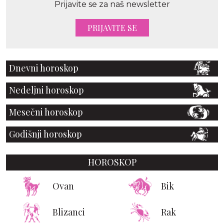
Prijavite se za naš newsletter
PRIJAVITE SE
Dnevni horoskop
Nedeljni horoskop
Mesečni horoskop
Godišnji horoskop
HOROSKOP
Ovan
Bik
Blizanci
Rak