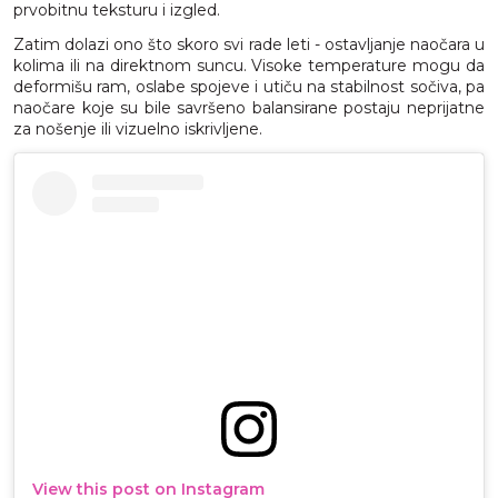
prvobitnu teksturu i izgled.
Zatim dolazi ono što skoro svi rade leti - ostavljanje naočara u
kolima ili na direktnom suncu. Visoke temperature mogu da
deformišu ram, oslabe spojeve i utiču na stabilnost sočiva, pa
naočare koje su bile savršeno balansirane postaju neprijatne
za nošenje ili vizuelno iskrivljene.
View this post on Instagram