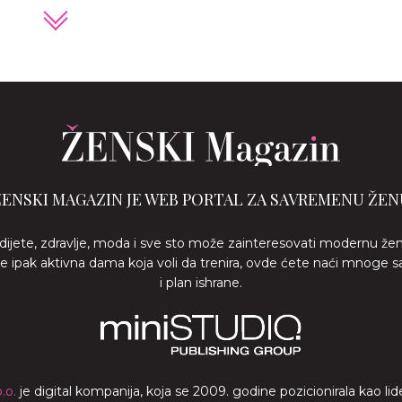
ŽENSKI MAGAZIN JE WEB PORTAL ZA SAVREMENU ŽEN
 dijete, zdravlje, moda i sve sto može zainteresovati modernu že
ste ipak aktivna dama koja voli da trenira, ovde ćete naći mnoge s
i plan ishrane.
.o.
je digital kompanija, koja se 2009. godine pozicionirala kao 