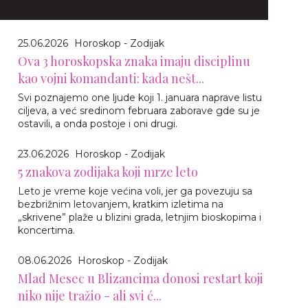
25.06.2026
Horoskop - Zodijak
Ova 3 horoskopska znaka imaju disciplinu
kao vojni komandanti: kada nešt...
Svi poznajemo one ljude koji 1. januara naprave listu
ciljeva, a već sredinom februara zaborave gde su je
ostavili, a onda postoje i oni drugi.
23.06.2026
Horoskop - Zodijak
5 znakova zodijaka koji mrze leto
Leto je vreme koje većina voli, jer ga povezuju sa
bezbrižnim letovanjem, kratkim izletima na
„skrivene” plaže u blizini grada, letnjim bioskopima i
koncertima.
08.06.2026
Horoskop - Zodijak
Mlad Mesec u Blizancima donosi restart koji
niko nije tražio - ali svi ć...