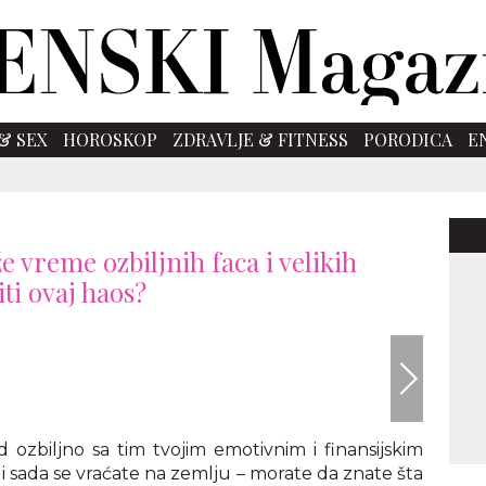
& SEX
HOROSKOP
ZDRAVLJE & FITNESS
PORODICA
E
e vreme ozbiljnih faca i velikih
iti ovaj haos?
ozbiljno sa tim tvojim emotivnim i finansijskim
, ali sada se vraćate na zemlju – morate da znate šta