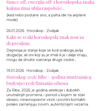
Sunce off, energija off: 3 horoskopska znaka
kojima zima ubija raspolože...
(kad nebo postane sivo, a psiha ide na airplane
mode)
26.01.2026
Horoskop - Zodijak
Kako se svaki horoskopski znak nosi sa
depresijom
Depresija je stanje koje se kod svakoga javlja
drugačije, ali oni koji su je imali ili je i dalje imaju,
mogu da shvate osećanja druge osobe...
19.01.2026
Horoskop - Zodijak
Horoskop 2026: Ribe – godina unutrašnjeg
buđenja i redefinisanja odnosa
Za Ribe, 2026. je godina selekcije i dubokih
unutrašnjih promena – period u kojem se stari
obrasci, neravnopravne veze i površni kontakti
polako zamenjuju novim, autentičnijim vezama.