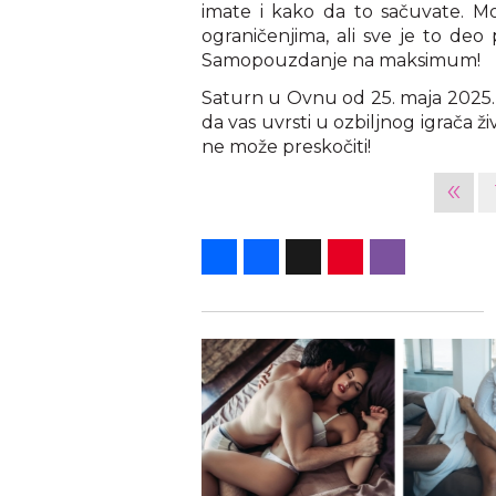
imate i kako da to sačuvate. Mo
ograničenjima, ali sve je to deo p
Samopouzdanje na maksimum!
Saturn u Ovnu od 25. maja 2025. j
da vas uvrsti u ozbiljnog igrača ži
ne može preskočiti!
«
Share
Facebook
X
Pinterest
Viber