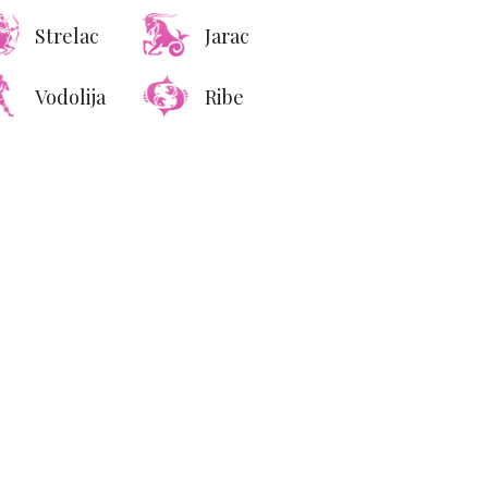
 stvari o kojima žene
Strelac
Jarac
šljaju tokom jutarnjeg
seksa
Vodolija
Ribe