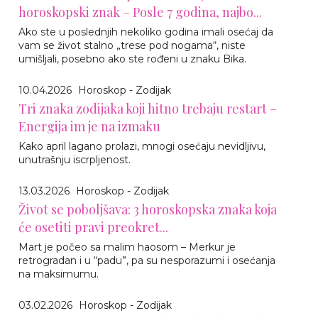
horoskopski znak – Posle 7 godina, najbo...
Ako ste u poslednjih nekoliko godina imali osećaj da
vam se život stalno „trese pod nogama“, niste
umišljali, posebno ako ste rođeni u znaku Bika.
10.04.2026
Horoskop - Zodijak
Tri znaka zodijaka koji hitno trebaju restart –
Energija im je na izmaku
Kako april lagano prolazi, mnogi osećaju nevidljivu,
unutrašnju iscrpljenost.
13.03.2026
Horoskop - Zodijak
Život se poboljšava: 3 horoskopska znaka koja
će osetiti pravi preokret...
Mart je počeo sa malim haosom – Merkur je
retrogradan i u “padu”, pa su nesporazumi i osećanja
na maksimumu.
03.02.2026
Horoskop - Zodijak