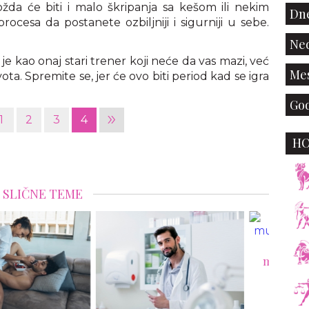
žda će biti i malo škripanja sa kešom ili nekim
Dne
rocesa da postanete ozbiljniji i sigurniji u sebe.
Ned
e kao onaj stari trener koji neće da vas mazi, već
Mes
vota. Spremite se, jer će ovo biti period kad se igra
God
»
1
2
3
4
H
SLIČNE TEME
Evo zašto su debeli
muškarci bolji u krevetu