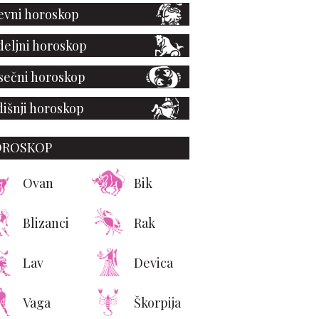
vni horoskop
eljni horoskop
ečni horoskop
išnji horoskop
OROSKOP
Ovan
Bik
Blizanci
Rak
Lav
Devica
Vaga
Škorpija