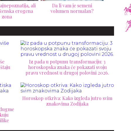
Da li vam je semeni
11
olumen normalan?
razmi
še
Iz pada u potpunu transformaciju: 3
štaju
horoskopska znaka će pokazati svoju
pravu vrednost u drugoj polovini 2026.
Horoskop otkriva: Kako izgleda jutro svim
znakovima Zodijaka
a dugme
kuju
ilike