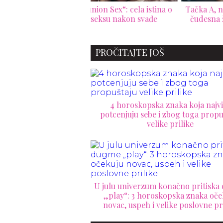
nion Sex“: cela istina o
Tačka A, najnepoznatija, ali
seksu nakon svađe
čudesna ženska erogena
v
zona
PROČITAJTE JOŠ
4 horoskopska znaka koja najvi
potcenjuju sebe i zbog toga propu
velike prilike
U julu univerzum konačno pritisk
„play“: 3 horoskopska znaka oče
novac, uspeh i velike poslovne pr