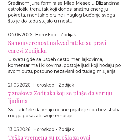
Sredinom juna formira se Mlad Mesec u Blizancima,
astrološki trenutak koji donosi snažnu energiju
pokreta, mentalne brzine i naglog buđenja svega
što je do tada stajalo u mestu.
04.06.2026
Horoskop - Zodijak
Samouverenost na kvadrat: ko su pravi
carevi Zodijaka
U svetu gde se uspeh često meri lajkovima,
komentarima i klikovima, postoje ljudi koji hodaju po
svom putu, potpuno nezavisni od tuđeg mišljenja.
21.05.2026
Horoskop - Zodijak
7 znakova Zodijaka koji se plaše da veruju
ljudima
Svi ljudi žele da imaju odane prijatelje i da bez straha
mogu pokazati svoje emocije.
13.05.2026
Horoskop - Zodijak
Teška vremena su prošla za ovaj