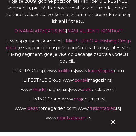
koja se 2009. godine pozicionirala kao lider u LIFESTYLE
segmentu, prateći trendove i vesti iz sveta mode, lepote,
kulture i zabave, sa velikom pažnjom usmerenoj ka zdravoj
ishrani i fitnesu.
O NAMA
|
ADVERTISING
|
NASI KLIJENTI
|
KONTAKT
U svojoj grupaciji, kompanija
Mini STUDIO Publishing Group
d.o.o.
je svoj portfolio uspešno proširila na Luxury, Lifestyle i
Living segment, gde je više od decenije zadržala vodeću
poziciju:
LUXURY Group
|
www.
luxlife
.rs
|
www.
luxurytopics
.com
LIFESTYLE Group
|
www.
zenski
magazin.rs
|
www.
muski
magazin.rs
|
www.
auto
exclusive.rs
LIVING Group
|
www.
moj
enterijer.rs
|
www.
ideas
homegarden.com
|
www.
fusiontables
.rs
|
www.
robotzabazen
.rs