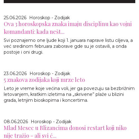
25.06.2026
Horoskop - Zodijak
Ova 3 horoskopska znaka imaju disciplinu kao vojni
komandanti: kada nešt...
Svi poznajemo one ljude koji 1. januara naprave listu ciljeva, a
već sredinom februara zaborave gde su je ostavili, a onda
postoje i oni drugi.
23.06.2026
Horoskop - Zodijak
5 znakova zodijaka koji mrze leto
Leto je vreme koje većina voli, jer ga povezuju sa bezbrižnim
letovanjem, kratkim izletima na „skrivene” plaže u blizini
grada, letnjim bioskopima i koncertima.
08.06.2026
Horoskop - Zodijak
Mlad Mesec u Blizancima donosi restart koji niko
nije tražio - ali svi ć...