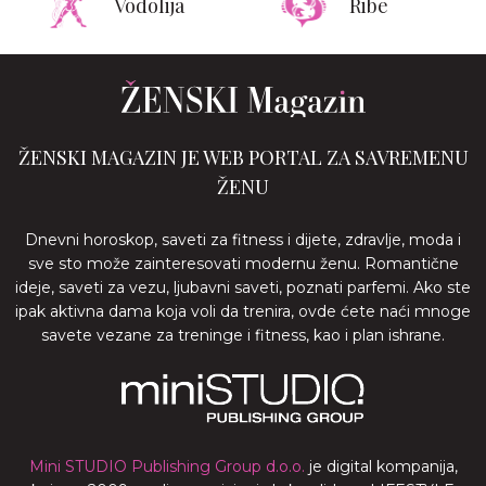
Vodolija
Ribe
ŽENSKI MAGAZIN JE WEB PORTAL ZA SAVREMENU
ŽENU
Dnevni horoskop, saveti za fitness i dijete, zdravlje, moda i
sve sto može zainteresovati modernu ženu. Romantične
ideje, saveti za vezu, ljubavni saveti, poznati parfemi. Ako ste
ipak aktivna dama koja voli da trenira, ovde ćete naći mnoge
savete vezane za treninge i fitness, kao i plan ishrane.
Mini STUDIO Publishing Group d.o.o.
je digital kompanija,