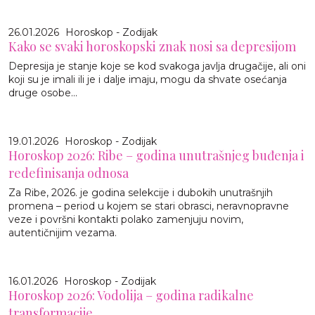
26.01.2026
Horoskop - Zodijak
Kako se svaki horoskopski znak nosi sa depresijom
Depresija je stanje koje se kod svakoga javlja drugačije, ali oni
koji su je imali ili je i dalje imaju, mogu da shvate osećanja
druge osobe...
19.01.2026
Horoskop - Zodijak
Horoskop 2026: Ribe – godina unutrašnjeg buđenja i
redefinisanja odnosa
Za Ribe, 2026. je godina selekcije i dubokih unutrašnjih
promena – period u kojem se stari obrasci, neravnopravne
veze i površni kontakti polako zamenjuju novim,
autentičnijim vezama.
16.01.2026
Horoskop - Zodijak
Horoskop 2026: Vodolija – godina radikalne
transformacije