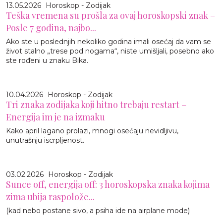
13.05.2026
Horoskop - Zodijak
Teška vremena su prošla za ovaj horoskopski znak –
Posle 7 godina, najbo...
Ako ste u poslednjih nekoliko godina imali osećaj da vam se
život stalno „trese pod nogama“, niste umišljali, posebno ako
ste rođeni u znaku Bika.
10.04.2026
Horoskop - Zodijak
Tri znaka zodijaka koji hitno trebaju restart –
Energija im je na izmaku
Kako april lagano prolazi, mnogi osećaju nevidljivu,
unutrašnju iscrpljenost.
03.02.2026
Horoskop - Zodijak
Sunce off, energija off: 3 horoskopska znaka kojima
zima ubija raspolože...
(kad nebo postane sivo, a psiha ide na airplane mode)