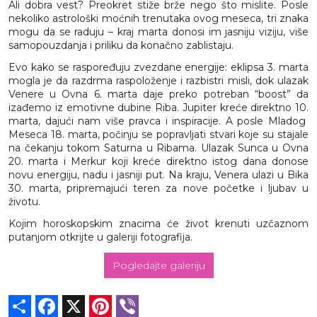
Ali dobra vest? Preokret stiže brže nego što mislite. Posle
nekoliko astrološki moćnih trenutaka ovog meseca, tri znaka
mogu da se raduju – kraj marta donosi im jasniju viziju, više
samopouzdanja i priliku da konačno zablistaju.
Evo kako se raspoređuju zvezdane energije: eklipsa 3. marta
mogla je da razdrma raspoloženje i razbistri misli, dok ulazak
Venere u Ovna 6. marta daje preko potreban “boost” da
izađemo iz emotivne dubine Riba. Jupiter kreće direktno 10.
marta, dajući nam više pravca i inspiracije. A posle Mladog
Meseca 18. marta, počinju se popravljati stvari koje su stajale
na čekanju tokom Saturna u Ribama. Ulazak Sunca u Ovna
20. marta i Merkur koji kreće direktno istog dana donose
novu energiju, nadu i jasniji put. Na kraju, Venera ulazi u Bika
30. marta, pripremajući teren za nove početke i ljubav u
životu.
Kojim horoskopskim znacima će život krenuti uzčaznom
putanjom otkrijte u galeriji fotografija.
Pogledajte galeriju
Share
Facebook
X
Pinterest
Viber