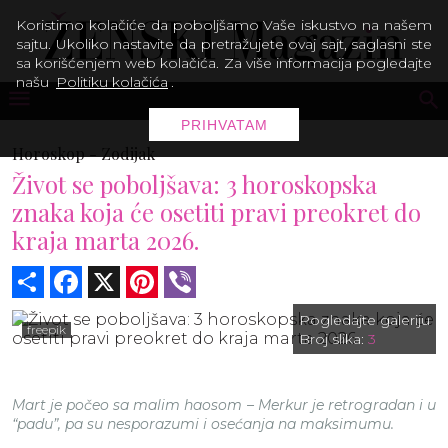
Koristimo kolačiće da poboljšamo Vaše iskustvo na našem
sajtu. Ukoliko nastavite da pretražujete ovaj sajt, saglasni ste
sa korišćenjem web kolačića. Za više informacija pogledajte
našu
Politiku kolačića
.
PRIHVATAM
Horoskop -
Zodijak
Život se poboljšava: 3 horoskopska
znaka koja će osetiti pravi preokret do
kraja marta 2026.
Share
Facebook
X
Pinterest
Viber
Pogledajte galeriju
freepik
Broj slika:
3
Mart je počeo sa malim haosom – Merkur je retrogradan i u
“padu”, pa su nesporazumi i osećanja na maksimumu.