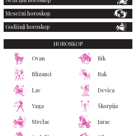
Nedeljni horoskop
Mesečni horoskop
Godišnji horoskop
HOROSKOP
Ovan
Bik
Blizanci
Rak
Lav
Devica
Vaga
Škorpija
Strelac
Jarac