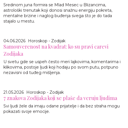
Sredinom juna formira se Mlad Mesec u Blizancima,
astrološki trenutak koji donosi snažnu energiju pokreta,
mentalne brzine i naglog buđenja svega što je do tada
stajalo u mestu.
04.06.2026
Horoskop - Zodijak
Samouverenost na kvadrat: ko su pravi carevi
Zodijaka
U svetu gde se uspeh često meri lajkovima, komentarima i
klikovima, postoje ljudi koji hodaju po svom putu, potpuno
nezavisni od tuđeg mišljenja.
21.05.2026
Horoskop - Zodijak
7 znakova Zodijaka koji se plaše da veruju ljudima
Svi ljudi žele da imaju odane prijatelje i da bez straha mogu
pokazati svoje emocije.