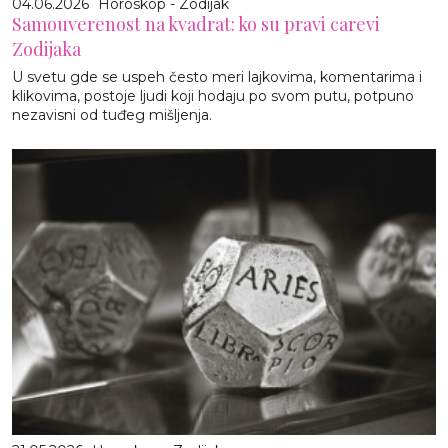
04.06.2026
Horoskop - Zodijak
Samouverenost na kvadrat: ko su pravi carevi
Zodijaka
U svetu gde se uspeh često meri lajkovima, komentarima i
klikovima, postoje ljudi koji hodaju po svom putu, potpuno
nezavisni od tuđeg mišljenja.