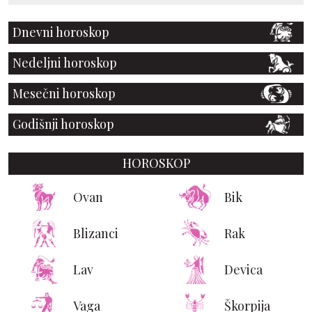
Dnevni horoskop
Nedeljni horoskop
Mesečni horoskop
Godišnji horoskop
HOROSKOP
Ovan
Bik
Blizanci
Rak
Lav
Devica
Vaga
Škorpija