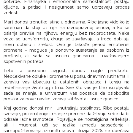
potvrde. Finansijska i emocionalna samostalnost postaju
ključne, a pritisci i nesigurnost samo ubrzavaju proces
zrelosti.
Mart donosi trenutke istine u odnosima. Ribe jasno vide ko je
spreman da stoji uz njih na ravnopravnoj osnovi, a ko se
oslanja previše na njihovu energiju bez reciprociteta. Neke
veze se transformišu, druge se završavaju, a treće dobijaju
novu dubinu i zrelost. Ovo je takođe period emotivnih
promena – moguće je ponovno susretanje sa osobom iz
prošlosti, ali sada sa jasnijim granicama i uvažavanjem
sopstvenih potreba.
Leto, a posebno avgust, donosi nagle preokrete.
Neočekivane odluke i promene u poslu, dnevnim rutinama ili
zdravlju vas izbacuju iz ustaljenih obrazaca i teraju na
redefinisanje životnog ritma. Sve što vas je tiho iscrpljivalo
sada se menja, a univerzum vas podstiče da oslobodite
prostor za nove navike, zdraviji stil života i jasnije granice.
Kraj godine donosi mir i unutrašnju stabilnost. Ribe postaju
svesnije, prizemljenije i manje spremne da žrtvuju sebe da bi
održale lažne ravnoteže. Pojavljuje se nostalgična refleksija,
ali i mudrost: uči se razlika između saosećanja i
samopožrtvovanja, između snova i iluzija. 2026. ne obećava