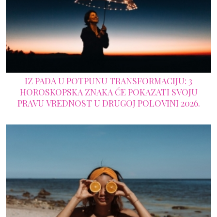
IZ PADA U POTPUNU TRANSFORMACIJU: 3
HOROSKOPSKA ZNAKA ĆE POKAZATI SVOJU
PRAVU VREDNOST U DRUGOJ POLOVINI 2026.