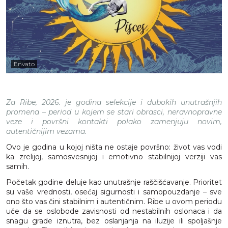
Envato
Za Ribe, 2026. je godina selekcije i dubokih unutrašnjih
promena – period u kojem se stari obrasci, neravnopravne
veze i površni kontakti polako zamenjuju novim,
autentičnijim vezama.
Ovo je godina u kojoj ništa ne ostaje površno: život vas vodi
ka zrelijoj, samosvesnijoj i emotivno stabilnijoj verziji vas
samih.
Početak godine deluje kao unutrašnje raščišćavanje. Prioritet
su vaše vrednosti, osećaj sigurnosti i samopouzdanje – sve
ono što vas čini stabilnim i autentičnim. Ribe u ovom periodu
uče da se oslobode zavisnosti od nestabilnih oslonaca i da
snagu grade iznutra, bez oslanjanja na iluzije ili spoljašnje