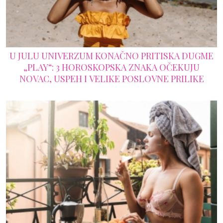
U JULU UNIVERZUM KONAČNO PRITISKA DUGME
„PLAY“: 3 HOROSKOPSKA ZNAKA OČEKUJU
NOVAC, USPEH I VELIKE POSLOVNE PRILIKE