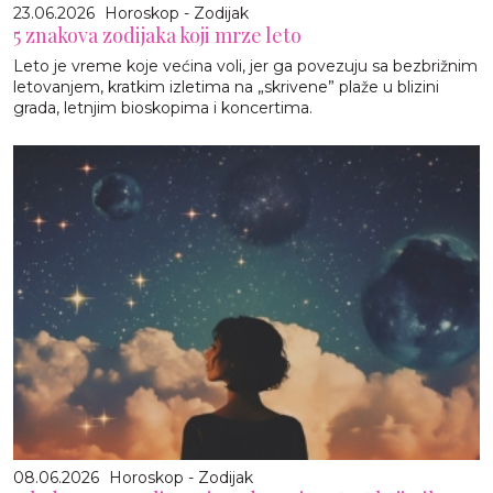
23.06.2026
Horoskop - Zodijak
5 znakova zodijaka koji mrze leto
Leto je vreme koje većina voli, jer ga povezuju sa bezbrižnim
letovanjem, kratkim izletima na „skrivene” plaže u blizini
grada, letnjim bioskopima i koncertima.
08.06.2026
Horoskop - Zodijak