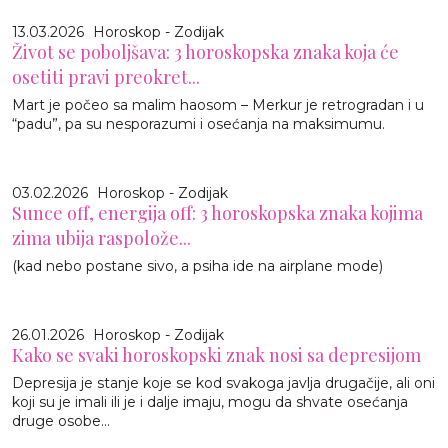
13.03.2026
Horoskop - Zodijak
Život se poboljšava: 3 horoskopska znaka koja će
osetiti pravi preokret...
Mart je počeo sa malim haosom – Merkur je retrogradan i u
“padu”, pa su nesporazumi i osećanja na maksimumu.
03.02.2026
Horoskop - Zodijak
Sunce off, energija off: 3 horoskopska znaka kojima
zima ubija raspolože...
(kad nebo postane sivo, a psiha ide na airplane mode)
26.01.2026
Horoskop - Zodijak
Kako se svaki horoskopski znak nosi sa depresijom
Depresija je stanje koje se kod svakoga javlja drugačije, ali oni
koji su je imali ili je i dalje imaju, mogu da shvate osećanja
druge osobe...