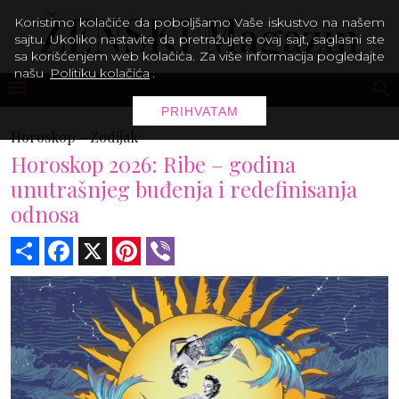
Koristimo kolačiće da poboljšamo Vaše iskustvo na našem
sajtu. Ukoliko nastavite da pretražujete ovaj sajt, saglasni ste
sa korišćenjem web kolačića. Za više informacija pogledajte
našu
Politiku kolačića
.
PRIHVATAM
Horoskop -
Zodijak
Horoskop 2026: Ribe – godina
unutrašnjeg buđenja i redefinisanja
odnosa
Share
Facebook
X
Pinterest
Viber