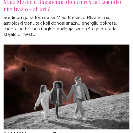
Mlad Mesec u Blizancima donosi restart koji niko
nije tražio - ali svi ć...
Sredinom juna formira se Mlad Mesec u Blizancima,
astrološki trenutak koji donosi snažnu energiju pokreta,
mentalne brzine i naglog buđenja svega što je do tada
stajalo u mestu.