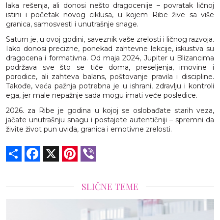
laka rešenja, ali donosi nešto dragocenije – povratak ličnoj
istini i početak novog ciklusa, u kojem Ribe žive sa više
granica, samosvesti i unutrašnje snage.
Saturn je, u ovoj godini, saveznik vaše zrelosti i ličnog razvoja.
Iako donosi precizne, ponekad zahtevne lekcije, iskustva su
dragocena i formativna. Od maja 2024, Jupiter u Blizancima
podržava sve što se tiče doma, preseljenja, imovine i
porodice, ali zahteva balans, poštovanje pravila i discipline.
Takođe, veća pažnja potrebna je u ishrani, zdravlju i kontroli
ega, jer male nepažnje sada mogu imati veće posledice.
2026. za Ribe je godina u kojoj se oslobađate starih veza,
jačate unutrašnju snagu i postajete autentičniji – spremni da
živite život pun uvida, granica i emotivne zrelosti.
Share
Facebook
X
Pinterest
Viber
SLIČNE TEME