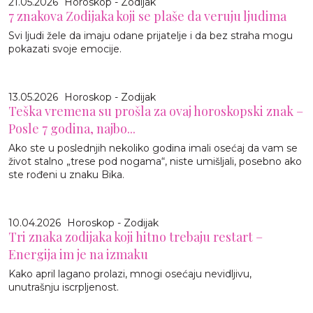
21.05.2026
Horoskop - Zodijak
7 znakova Zodijaka koji se plaše da veruju ljudima
Svi ljudi žele da imaju odane prijatelje i da bez straha mogu
pokazati svoje emocije.
13.05.2026
Horoskop - Zodijak
Teška vremena su prošla za ovaj horoskopski znak –
Posle 7 godina, najbo...
Ako ste u poslednjih nekoliko godina imali osećaj da vam se
život stalno „trese pod nogama“, niste umišljali, posebno ako
ste rođeni u znaku Bika.
10.04.2026
Horoskop - Zodijak
Tri znaka zodijaka koji hitno trebaju restart –
Energija im je na izmaku
Kako april lagano prolazi, mnogi osećaju nevidljivu,
unutrašnju iscrpljenost.