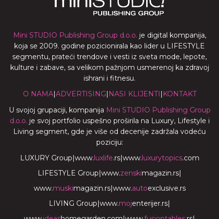
Mini STUDIO Publishing Group d.o.o.
je digital kompanija,
koja se 2009. godine pozicionirala kao lider u LIFESTYLE
segmentu, prateći trendove i vesti iz sveta mode, lepote,
kulture i zabave, sa velikom pažnjom usmerenoj ka zdravoj
ishrani i fitnesu.
O NAMA
|
ADVERTISING
|
NASI KLIJENTI
|
KONTAKT
U svojoj grupaciji, kompanija
Mini STUDIO Publishing Group
d.o.o.
je svoj portfolio uspešno proširila na Luxury, Lifestyle i
Living segment, gde je više od decenije zadržala vodeću
poziciju:
LUXURY Group
|
www.
luxlife
.rs
|
www.
luxurytopics
.com
LIFESTYLE Group
|
www.
zenski
magazin.rs
|
www.
muski
magazin.rs
|
www.
auto
exclusive.rs
LIVING Group
|
www.
moj
enterijer.rs
|
www.
ideas
homegarden.com
|
www.
fusiontables
.rs
|