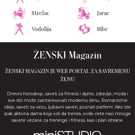
Strelac
Jarac
Vodolija
Ribe
ŽENSKI MAGAZIN JE WEB PORTAL ZA SAVREMENU
ŽENU
Dnevni horoskop, saveti za fitness i dijete, zdravlje, moda i
sve sto može zainteresovati modernu ženu. Romantične
ideje, saveti za vezu, ljubavni saveti, poznati parfemi. Ako ste
ipak aktivna dama koja voli da trenira, ovde ćete naći mnoge
savete vezane za treninge i fitness, kao i plan ishrane.