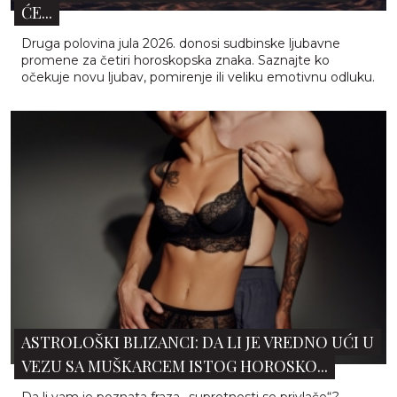
ĆE...
Druga polovina jula 2026. donosi sudbinske ljubavne
promene za četiri horoskopska znaka. Saznajte ko
očekuje novu ljubav, pomirenje ili veliku emotivnu odluku.
ASTROLOŠKI BLIZANCI: DA LI JE VREDNO UĆI U
VEZU SA MUŠKARCEM ISTOG HOROSKO...
Da li vam je poznata fraza „suprotnosti se privlače“?