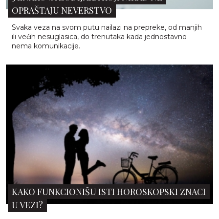
OPRAŠTAJU NEVERSTVO
Svaka veza na svom putu nailazi na prepreke, od manjih
ili većih nesuglasica, do trenutaka kada jednostavno
nema komunikacije.
KAKO FUNKCIONIŠU ISTI HOROSKOPSKI ZNACI
U VEZI?