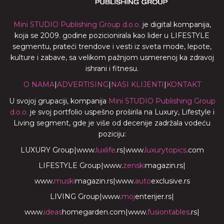
Mini STUDIO Publishing Group d.o.o.
je digital kompanija,
koja se 2009. godine pozicionirala kao lider u LIFESTYLE
segmentu, prateći trendove i vesti iz sveta mode, lepote,
kulture i zabave, sa velikom pažnjom usmerenoj ka zdravoj
ishrani i fitnesu.
O NAMA
|
ADVERTISING
|
NASI KLIJENTI
|
KONTAKT
U svojoj grupaciji, kompanija
Mini STUDIO Publishing Group
d.o.o.
je svoj portfolio uspešno proširila na Luxury, Lifestyle i
Living segment, gde je više od decenije zadržala vodeću
poziciju:
LUXURY Group
|
www.
luxlife
.rs
|
www.
luxurytopics
.com
LIFESTYLE Group
|
www.
zenski
magazin.rs
|
www.
muski
magazin.rs
|
www.
auto
exclusive.rs
LIVING Group
|
www.
moj
enterijer.rs
|
www.
ideas
homegarden.com
|
www.
fusiontables
.rs
|