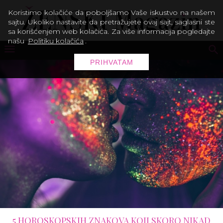
Koristimo kolačiće da poboljšamo Vaše iskustvo na našem
sajtu. Ukoliko nastavite da pretražujete ovaj sajt, saglasni ste
sa korišćenjem web kolačića. Za više informacija pogledajte
našu
Politiku kolačića
.
PRIHVATAM
5 HOROSKOPSKIH ZNAKOVA KOJI SKORO NIKAD