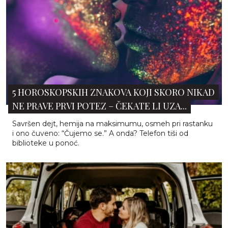
5 HOROSKOPSKIH ZNAKOVA KOJI SKORO NIKAD
NE PRAVE PRVI POTEZ – ČEKATE LI UZA...
Savršen dejt, hemija na maksimumu, osmeh pri rastanku
i ono čuveno: “Čujemo se.” A onda? Telefon tiši od
biblioteke u ponoć.