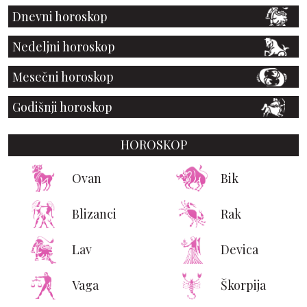
Dnevni horoskop
Nedeljni horoskop
Mesečni horoskop
Godišnji horoskop
HOROSKOP
Ovan
Bik
Blizanci
Rak
Lav
Devica
Vaga
Škorpija