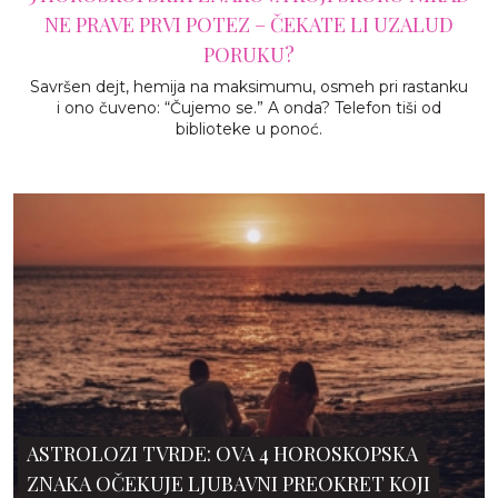
NE PRAVE PRVI POTEZ – ČEKATE LI UZALUD
PORUKU?
Savršen dejt, hemija na maksimumu, osmeh pri rastanku
i ono čuveno: “Čujemo se.” A onda? Telefon tiši od
biblioteke u ponoć.
ASTROLOZI TVRDE: OVA 4 HOROSKOPSKA
ZNAKA OČEKUJE LJUBAVNI PREOKRET KOJI