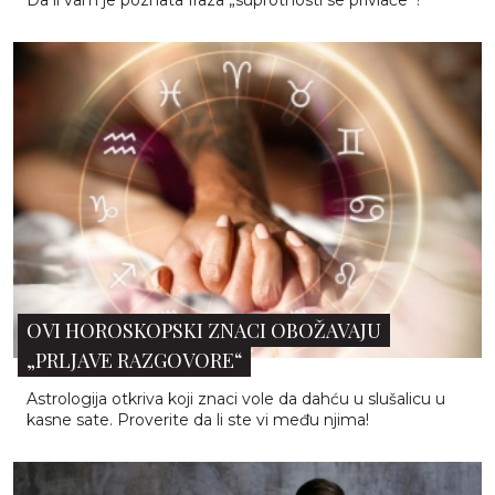
OVI HOROSKOPSKI ZNACI OBOŽAVAJU
„PRLJAVE RAZGOVORE“
Astrologija otkriva koji znaci vole da dahću u slušalicu u
kasne sate. Proverite da li ste vi među njima!