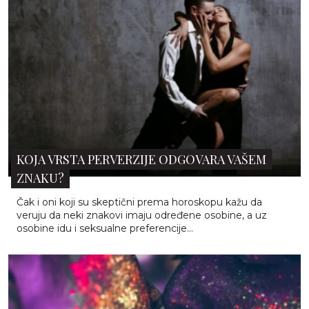
KOJA VRSTA PERVERZIJE ODGOVARA VAŠEM
ZNAKU?
Čak i oni koji su skeptični prema horoskopu kažu da
veruju da neki znakovi imaju određene osobine, a uz
osobine idu i seksualne preferencije...