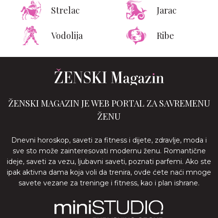
Strelac
Jarac
Vodolija
Ribe
ŽENSKI MAGAZIN JE WEB PORTAL ZA SAVREMENU
ŽENU
Dnevni horoskop, saveti za fitness i dijete, zdravlje, moda i
sve sto može zainteresovati modernu ženu. Romantične
ideje, saveti za vezu, ljubavni saveti, poznati parfemi. Ako ste
ipak aktivna dama koja voli da trenira, ovde ćete naći mnoge
savete vezane za treninge i fitness, kao i plan ishrane.