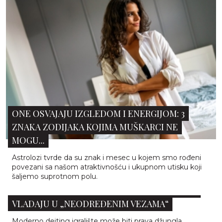
ONE OSVAJAJU IZGLEDOM I ENERGIJOM: 3
ZNAKA ZODIJAKA KOJIMA MUŠKARCI NE
MOGU...
Astrolozi tvrde da su znak i mesec u kojem smo rođeni
povezani sa našom atraktivnošću i ukupnom utisku koji
šaljemo suprotnom polu.
SITUATIONSHIPS: 5 ZNAKOVA ZODIJAKA KOJI
VLADAJU U „NEODREĐENIM VEZAMA“
Moderno dejting igralište može biti prava džungla.