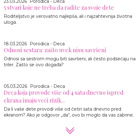
23.03.2026
Porodica - Deca
5 stvari koje ne treba da radite za svoje dete
Roditeljstvo je verovatno najlepša, ali i najzahtevnija životna
uloga.
18.03.2026
Porodica - Deca
Odnosi sestara: zašto uvek nisu savršeni
Odnosi sa sestrom mogu biti savršeni, ali često podsećaju na
triler. Zašto se ovo događa?
05.03.2026
Porodica - Deca
Deca koja provode više od 4 sata dnevno ispred
ekrana imaju veći rizik...
Da li vaše dete provodi više od četiri sata dnevno pred
ekranom? Ako je odgovor „da“, ovo bi moglo da vas zabrine.