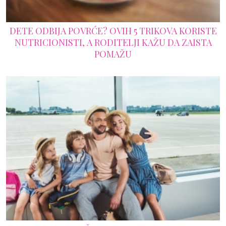
DETE ODBIJA POVRĆE? OVIH 5 TRIKOVA KORISTE
NUTRICIONISTI, A RODITELJI KAŽU DA ZAISTA
POMAŽU