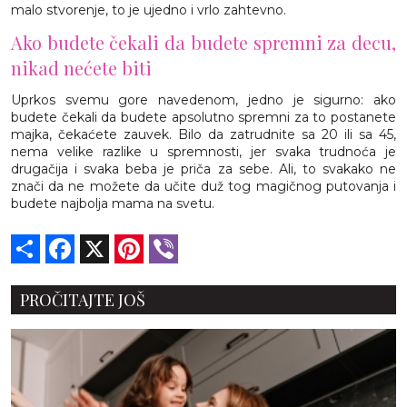
malo stvorenje, to je ujedno i vrlo zahtevno.
Ako budete čekali da budete spremni za decu,
nikad nećete biti
Uprkos svemu gore navedenom, jedno je sigurno: ako
budete čekali da budete apsolutno spremni za to postanete
majka, čekaćete zauvek. Bilo da zatrudnite sa 20 ili sa 45,
nema velike razlike u spremnosti, jer svaka trudnoća je
drugačija i svaka beba je priča za sebe. Ali, to svakako ne
znači da ne možete da učite duž tog magičnog putovanja i
budete najbolja mama na svetu.
Share
Facebook
X
Pinterest
Viber
PROČITAJTE JOŠ