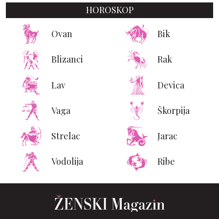
HOROSKOP
Ovan
Bik
Blizanci
Rak
Lav
Devica
Vaga
Škorpija
Strelac
Jarac
Vodolija
Ribe