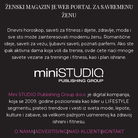
ŽENSKI MAGAZIN JE WEB PORTAL ZA SAVREMENU
ŽENU
Dnevni horoskop, saveti za fitness i dijete, zdravlje, moda i
sve sto može zainteresovati modernu ženu. Romantične
ideje, saveti za vezu, ljubavni saveti, poznati parfemi. Ako ste
ipak aktivna dama koja voli da trenira, ovde ćete naći mnoge
savete vezane za treninge i fitness, kao i plan ishrane.
Mini STUDIO Publishing Group d.o.o.
je digital kompanija,
koja se 2009. godine pozicionirala kao lider u LIFESTYLE
segmentu, prateći trendove i vesti iz sveta mode, lepote,
kulture i zabave, sa velikom pažnjom usmerenoj ka zdravoj
ishrani i fitnesu.
O NAMA
|
ADVERTISING
|
NASI KLIJENTI
|
KONTAKT