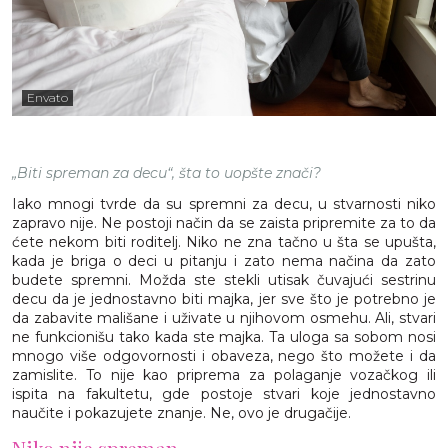
Envato
„Biti spreman za decu“, šta to uopšte znači?
Iako mnogi tvrde da su spremni za decu, u stvarnosti niko
zapravo nije. Ne postoji način da se zaista pripremite za to da
ćete nekom biti roditelj. Niko ne zna tačno u šta se upušta,
kada je briga o deci u pitanju i zato nema načina da zato
budete spremni. Možda ste stekli utisak čuvajući sestrinu
decu da je jednostavno biti majka, jer sve što je potrebno je
da zabavite mališane i uživate u njihovom osmehu. Ali, stvari
ne funkcionišu tako kada ste majka. Ta uloga sa sobom nosi
mnogo više odgovornosti i obaveza, nego što možete i da
zamislite. To nije kao priprema za polaganje vozačkog ili
ispita na fakultetu, gde postoje stvari koje jednostavno
naučite i pokazujete znanje. Ne, ovo je drugačije.