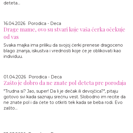
deteta...
16.04.2026
Porodica - Deca
Drage mame, ovo su stvari koje vaša ćerka očekuje
od vas
Svaka majka ima priliku da svojoj ćerki prenese dragoceno
blago znanja, iskustva i vrednosti koje će je oblikovati kao
individuu.
01.04.2026
Porodica - Deca
Zašto je dobro da ne znate pol deteta pre porođaja
"Trudna si? Jao, super! Da li je dečak ili devojčica?", pitaju
gotovo svi kada saznaju srećnu vest. Slobodno im recite da
ne znate pol i da ćete to otkriti tek kada se beba rodi. Evo
zašto...