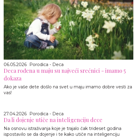
06.05.2026
Porodica - Deca
Deca rođena u maju su najveći srećnici - imamo 5
dokaza
Ako je vaše dete došlo na svet u maju imamo dobre vesti za
vas!
27.04.2026
Porodica - Deca
Da li dojenje utiče na inteligenciju dece
Na osnovu istraživanja koje je trajalo čak trideset godina
ispostavilo se da dojenje i te kako utiče na inteligenciju