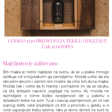
CÓDIGO 1530 PREDSTAVLJA TEKILU ODLEŽALU
ČAK 15 GODINA
Majčinstvo je zahtevano
Biti majka je nešto najlepše na svetu, ali se u praksi mnogo
razlikuje od onog kakvim ga zamišljamo. Možda volite da ste
okruženi decom i samim tim mislite da ćete biti divna majka.
Možda čak i volite da ih hranite i pomažete im da se obuku,
za šta dobijate najveće zagrljaje na svetu. Ali, možda ne
razmišljate o tome koliko iscrpljenosti ide u paketu s
dolaskom bebe na svet. Tu je i osećaj usamljenosti, jer će vaš
suprug raditi, vaše prijateljice će biti u provodu u gradu, a vi
ćete uspavljivati bebu satima. Iako je divno doneti na svet to