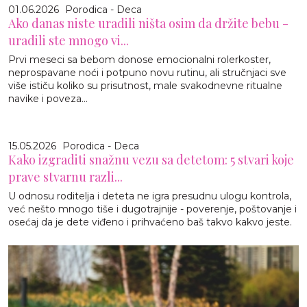
01.06.2026
Porodica - Deca
Ako danas niste uradili ništa osim da držite bebu -
uradili ste mnogo vi...
Prvi meseci sa bebom donose emocionalni rolerkoster,
neprospavane noći i potpuno novu rutinu, ali stručnjaci sve
više ističu koliko su prisutnost, male svakodnevne ritualne
navike i poveza...
15.05.2026
Porodica - Deca
Kako izgraditi snažnu vezu sa detetom: 5 stvari koje
prave stvarnu razli...
U odnosu roditelja i deteta ne igra presudnu ulogu kontrola,
već nešto mnogo tiše i dugotrajnije - poverenje, poštovanje i
osećaj da je dete viđeno i prihvaćeno baš takvo kakvo jeste.