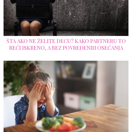
ŠTA AKO NE ŽELITE DECU? KAKO PARTNERU TO
REĆI ISKRENO, A BEZ POVREĐENIH OSEĆANJA