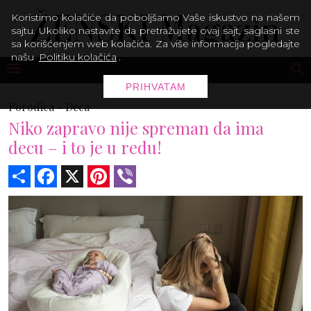
Koristimo kolačiće da poboljšamo Vaše iskustvo na našem
sajtu. Ukoliko nastavite da pretražujete ovaj sajt, saglasni ste
sa korišćenjem web kolačića. Za više informacija pogledajte
našu
Politiku kolačića
.
PRIHVATAM
Porodica -
Deca
Niko zapravo nije spreman da ima
decu – i to je u redu!
Share
Facebook
X
Pinterest
Viber