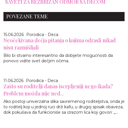
SAVETI ZA BEZBRIŽAN ODMOR SA DECOM
POVEZANE TEME
15.06.2026
Porodica - Deca
Neočekivana dečja pitanja o kojima odrasli nikad
nisu razmišljali
Bilo bi stvarno interesantno da dobijete mogućnosti da
ponovo vidite svet dečjim očima.
11.06.2026
Porodica - Deca
Zašto su roditelji danas iscrpljeniji nego ikada?
Problem možda nije ned...
Ako postoji univerzalna slika savremenog roditeljstva, onda je
to roditelj koji u jednoj ruci drži kafu, u drugoj spisak obaveza,
dok pokušava da funkcioniše sa izrazom lica koji govori: „...