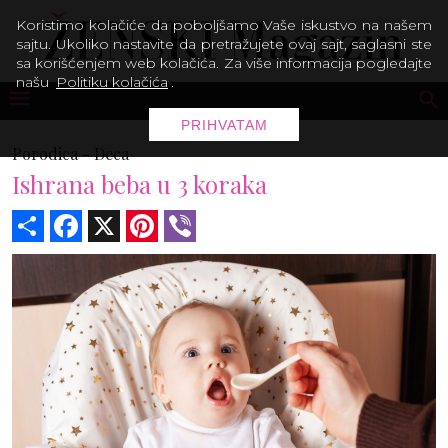
Koristimo kolačiće da poboljšamo Vaše iskustvo na našem
sajtu. Ukoliko nastavite da pretražujete ovaj sajt, saglasni ste
sa korišćenjem web kolačića. Za više informacija pogledajte
našu
Politiku kolačića
.
PRIHVATAM
Porodica -
Deca
Ishrana beba u 3 koraka
Share
Facebook
X
Pinterest
Viber