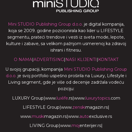
Mini STUDIO Publishing Group d.o.o.
je digital kompanija,
koja se 2009. godine pozicionirala kao lider u LIFESTYLE
segmentu, prateći trendove i vesti iz sveta mode, lepote,
kulture i zabave, sa velikom pažnjom usmerenoj ka zdravoj
ishrani i fitnesu.
O NAMA
|
ADVERTISING
|
NASI KLIJENTI
|
KONTAKT
U svojoj grupaciji, kompanija
Mini STUDIO Publishing Group
d.o.o.
je svoj portfolio uspešno proširila na Luxury, Lifestyle i
Living segment, gde je više od decenije zadržala vodeću
poziciju:
LUXURY Group
|
www.
luxlife
.rs
|
www.
luxurytopics
.com
LIFESTYLE Group
|
www.
zenski
magazin.rs
|
www.
muski
magazin.rs
|
www.
auto
exclusive.rs
LIVING Group
|
www.
moj
enterijer.rs
|