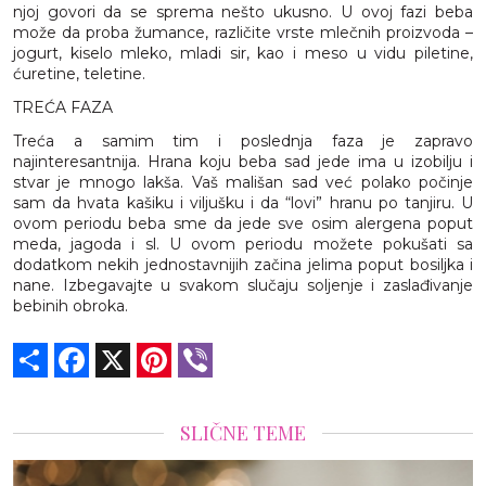
njoj govori da se sprema nešto ukusno. U ovoj fazi beba
može da proba žumance, različite vrste mlečnih proizvoda –
jogurt, kiselo mleko, mladi sir, kao i meso u vidu piletine,
ćuretine, teletine.
TREĆA FAZA
Treća a samim tim i poslednja faza je zapravo
najinteresantnija. Hrana koju beba sad jede ima u izobilju i
stvar je mnogo lakša. Vaš mališan sad već polako počinje
sam da hvata kašiku i viljušku i da “lovi” hranu po tanjiru. U
ovom periodu beba sme da jede sve osim alergena poput
meda, jagoda i sl. U ovom periodu možete pokušati sa
dodatkom nekih jednostavnijih začina jelima poput bosiljka i
nane. Izbegavajte u svakom slučaju soljenje i zaslađivanje
bebinih obroka.
Share
Facebook
X
Pinterest
Viber
SLIČNE TEME