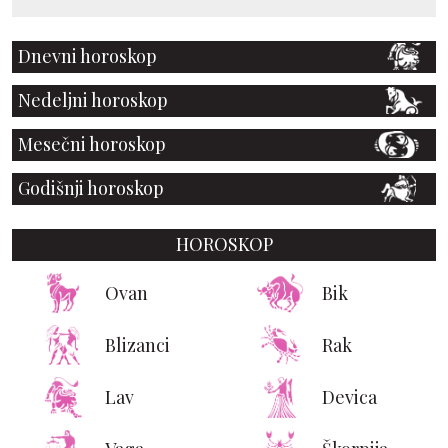
Dnevni horoskop
Nedeljni horoskop
Mesečni horoskop
Godišnji horoskop
HOROSKOP
Ovan
Bik
Blizanci
Rak
Lav
Devica