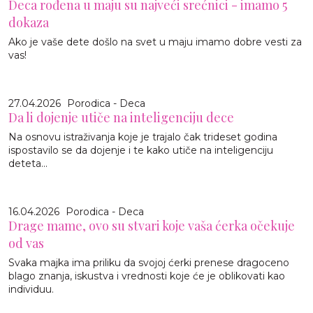
Deca rođena u maju su najveći srećnici - imamo 5
dokaza
Ako je vaše dete došlo na svet u maju imamo dobre vesti za
vas!
27.04.2026
Porodica - Deca
Da li dojenje utiče na inteligenciju dece
Na osnovu istraživanja koje je trajalo čak trideset godina
ispostavilo se da dojenje i te kako utiče na inteligenciju
deteta...
16.04.2026
Porodica - Deca
Drage mame, ovo su stvari koje vaša ćerka očekuje
od vas
Svaka majka ima priliku da svojoj ćerki prenese dragoceno
blago znanja, iskustva i vrednosti koje će je oblikovati kao
individuu.