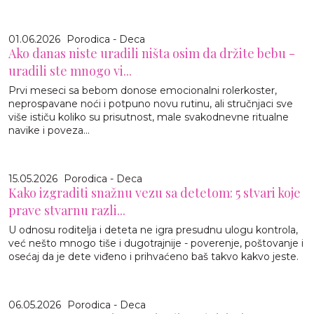
01.06.2026
Porodica - Deca
Ako danas niste uradili ništa osim da držite bebu -
uradili ste mnogo vi...
Prvi meseci sa bebom donose emocionalni rolerkoster,
neprospavane noći i potpuno novu rutinu, ali stručnjaci sve
više ističu koliko su prisutnost, male svakodnevne ritualne
navike i poveza...
15.05.2026
Porodica - Deca
Kako izgraditi snažnu vezu sa detetom: 5 stvari koje
prave stvarnu razli...
U odnosu roditelja i deteta ne igra presudnu ulogu kontrola,
već nešto mnogo tiše i dugotrajnije - poverenje, poštovanje i
osećaj da je dete viđeno i prihvaćeno baš takvo kakvo jeste.
06.05.2026
Porodica - Deca