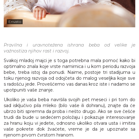
Envato
P
ravilna i
uravnotežena
ishrana beba od velike je
važnosti
za njihov rast i razvoj.
Svakoj mladoj majci je s toga potrebna mala pomoć kako bi
optimalno znala koje vrste namirnica i u kom periodu razvoja
bebe, treba istoj da ponudi. Naime, postoje tri stadijuma u
toku njenog razvoja od odojčeta do malog veseljka koje sve
s radošću jede. Provešćemo vas danas kroz iste i nadamo se
upotpuniti vaše znanje.
Ukoliko je vaša beba navršila svojih pet meseci i pri tom do
sad isključivo pila mleko (bilo vaše ili dohranu), znajte da će
ubrzo biti spremna da proba i nešto drugo. Ako se sve češće
trudi da bude u sedećem položaju i pokazuje interesovanje
za hranu koju vi jedete, odnosno ukoliko otvara usta i imitira
vaše pokrete dok žvaćete, vreme je da je upoznate sa
njenom prvom čvrstom hranom.