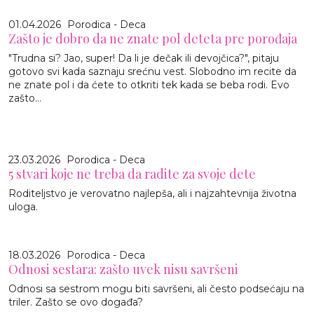
01.04.2026
Porodica - Deca
Zašto je dobro da ne znate pol deteta pre porođaja
"Trudna si? Jao, super! Da li je dečak ili devojčica?", pitaju
gotovo svi kada saznaju srećnu vest. Slobodno im recite da
ne znate pol i da ćete to otkriti tek kada se beba rodi. Evo
zašto...
23.03.2026
Porodica - Deca
5 stvari koje ne treba da radite za svoje dete
Roditeljstvo je verovatno najlepša, ali i najzahtevnija životna
uloga.
18.03.2026
Porodica - Deca
Odnosi sestara: zašto uvek nisu savršeni
Odnosi sa sestrom mogu biti savršeni, ali često podsećaju na
triler. Zašto se ovo događa?