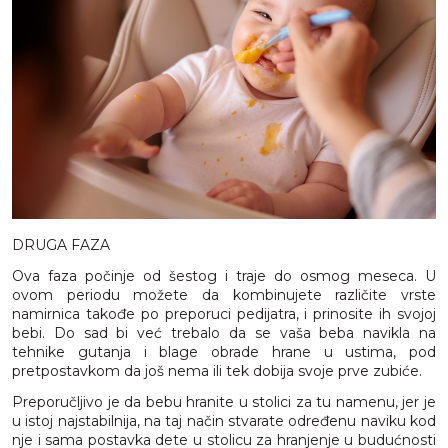
DRUGA FAZA
Ova faza počinje od šestog i traje do osmog meseca. U
ovom periodu možete da kombinujete različite vrste
namirnica takođe po preporuci pedijatra, i prinosite ih svojoj
bebi. Do sad bi već trebalo da se vaša beba navikla na
tehnike gutanja i blage obrade hrane u ustima, pod
pretpostavkom da još nema ili tek dobija svoje prve zubiće.
Preporučljivo je da bebu hranite u stolici za tu namenu, jer je
u istoj najstabilnija, na taj način stvarate određenu naviku kod
nje i sama postavka dete u stolicu za hranjenje u budućnosti