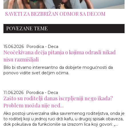
SAVETI ZA BEZBRIŽAN ODMOR SA DECOM
POVEZANE TEME
15.06.2026
Porodica - Deca
Neočekivana dečja pitanja o kojima odrasli nikad
nisu razmišljali
Bilo bi stvarno interesantno da dobijete mogućnosti da
ponovo vidite svet dečjim očima.
11.06.2026
Porodica - Deca
Zašto su roditelji danas iscrpljeniji nego ikada?
Problem možda nije ned...
Ako postoji univerzalna slika savremenog roditeljstva, onda je
to roditelj koji u jednoj ruci drži kafu, u drugoj spisak obaveza,
dok pokušava da funkcioniše sa izrazom lica koji govori: „...