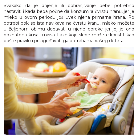
Svakako da je dojenje ili dohranjivanje bebe potrebno
nastaviti i kada beba počne da konzumira čvrstu hranu, jer je
mleko u ovom periodu još uvek njena primarna hrana. Po
potrebi dok se ista navikava na čvrstu kranu, mleko možete
u željenom obimu dodavati u njene obroke jer joj je ono
poznatog ukusa i mirisa. Faze koje slede možete koristiti kao
opšte pravilo i prilagođavati ga potrebama vašeg deteta.