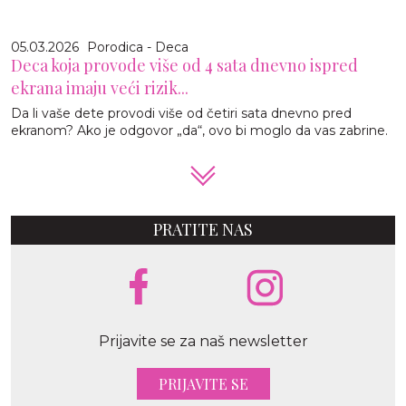
05.03.2026
Porodica - Deca
Deca koja provode više od 4 sata dnevno ispred
ekrana imaju veći rizik...
Da li vaše dete provodi više od četiri sata dnevno pred
ekranom? Ako je odgovor „da“, ovo bi moglo da vas zabrine.
PRATITE NAS
Prijavite se za naš newsletter
PRIJAVITE SE