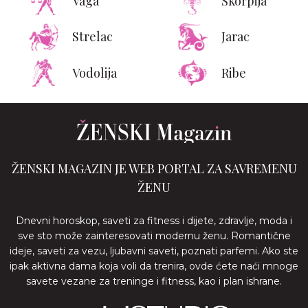
Vaga
Škorpija
Strelac
Jarac
Vodolija
Ribe
ŽENSKI MAGAZIN JE WEB PORTAL ZA SAVREMENU
ŽENU
Dnevni horoskop, saveti za fitness i dijete, zdravlje, moda i
sve sto može zainteresovati modernu ženu. Romantične
ideje, saveti za vezu, ljubavni saveti, poznati parfemi. Ako ste
ipak aktivna dama koja voli da trenira, ovde ćete naći mnoge
savete vezane za treninge i fitness, kao i plan ishrane.