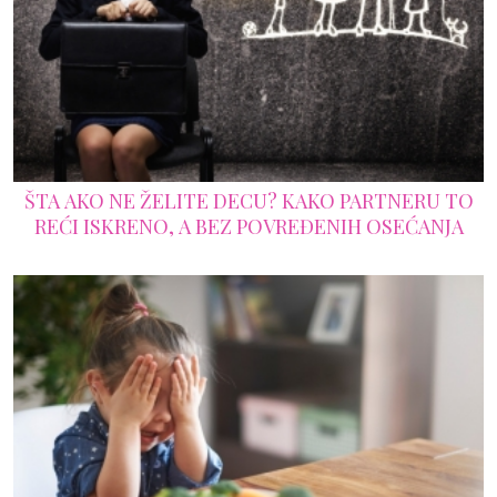
ŠTA AKO NE ŽELITE DECU? KAKO PARTNERU TO
REĆI ISKRENO, A BEZ POVREĐENIH OSEĆANJA