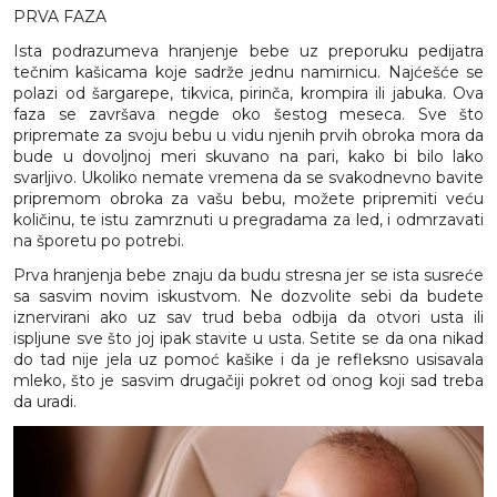
PRVA FAZA
Ista podrazumeva hranjenje bebe uz preporuku pedijatra
tečnim kašicama koje sadrže jednu namirnicu. Najćešće se
polazi od šargarepe, tikvica, pirinča, krompira ili jabuka. Ova
faza se završava negde oko šestog meseca. Sve što
pripremate za svoju bebu
u
vidu njenih prvih obroka mora da
bude u dovoljnoj meri skuvano na pari, kako bi bilo lako
svarljivo. Ukoliko nemate
vremena
da se svakodnevno bavite
pripremom obroka za vašu bebu, možete pripremiti već
u
količinu, te istu zamrznuti u pregradama za led, i odmrzavati
na šporetu po potrebi.
Prva hranjenja bebe znaju da budu stresna jer se ista susreće
sa
sasvim
novim iskustvom. Ne dozvolite sebi da budete
iznervirani ako uz sav trud beba odbija da otvori usta ili
ispljune sve što joj ipak stavite u usta. Setite se da ona nikad
do tad nije jela uz pomoć kašike i da je refleksno usisavala
mleko, što je sasvim drugačiji pokret od onog koji sad treba
da uradi.