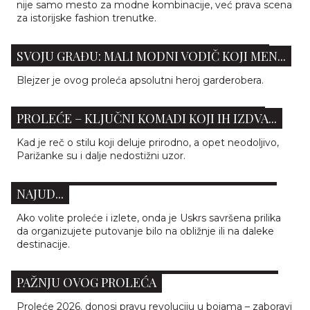
nije samo mesto za modne kombinacije, već prava scena
za istorijske fashion trenutke.
KAKO DA IZABERETE SAVRŠEN BLEJZER ZA
SVOJU GRAĐU: MALI MODNI VODIČ KOJI MEN...
Blejzer je ovog proleća apsolutni heroj garderobera.
ŠTA NAJELEGANTNIJE PARIŽANKE NOSE U
PROLEĆE – KLJUČNI KOMADI KOJI IH IZDVA...
Kad je reč o stilu koji deluje prirodno, a opet neodoljivo,
DA LI STE ORGANIZOVALI USKRŠNJE
Parižanke su i dalje nedostižni uzor.
PUTOVANJE? OTKRIJTE STILSKE SAVETE ZA
NAJUD...
Ako volite proleće i izlete, onda je Uskrs savršena prilika
da organizujete putovanje bilo na obližnje ili na daleke
destinacije.
3 PASTELNE NIJANSE KOJE ZASLUŽUJU VAŠU
PAŽNJU OVOG PROLEĆA
Proleće 2026. donosi pravu revoluciju u bojama – zaboravi