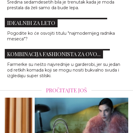
Sredina sedamdesetih bila je trenutak kada je moda
prestala da želi samo da bude lepa.
10 POSLOVNIH ODEVNIH KOMBINACIJA
IDEALNIH ZA LETO
Pogodite ko će osvojiti titulu "najmodernijeg radnika
meseca"?
FARMERKE + CRNI TOP - NAJOMILJENIJA
KOMBINACIJA FASHIONISTA ZA OVO...
Farmerke su nešto najvrednije u garderobi, jer su jedan
od retkih komada koji se mogu nositi bukvalno svuda i
izgledaju super stilski.
PROČITAJTE JOŠ