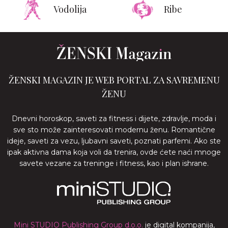
Vodolija
Ribe
ŽENSKI MAGAZIN JE WEB PORTAL ZA SAVREMENU
ŽENU
Dnevni horoskop, saveti za fitness i dijete, zdravlje, moda i
sve sto može zainteresovati modernu ženu. Romantične
ideje, saveti za vezu, ljubavni saveti, poznati parfemi. Ako ste
ipak aktivna dama koja voli da trenira, ovde ćete naći mnoge
savete vezane za treninge i fitness, kao i plan ishrane.
Mini STUDIO Publishing Group d.o.o.
je digital kompanija,