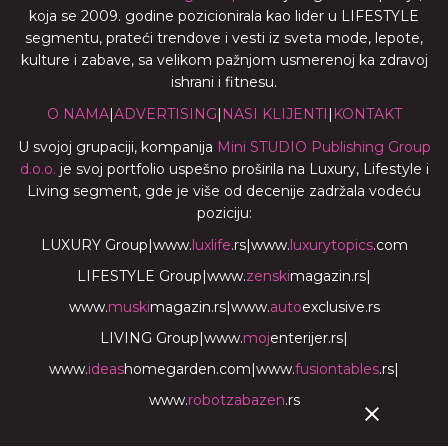
koja se 2009. godine pozicionirala kao lider u LIFESTYLE
segmentu, prateći trendove i vesti iz sveta mode, lepote,
kulture i zabave, sa velikom pažnjom usmerenoj ka zdravoj
ishrani i fitnesu.
O NAMA
|
ADVERTISING
|
NASI KLIJENTI
|
KONTAKT
U svojoj grupaciji, kompanija
Mini STUDIO Publishing Group
d.o.o.
je svoj portfolio uspešno proširila na Luxury, Lifestyle i
Living segment, gde je više od decenije zadržala vodeću
poziciju:
LUXURY Group
|
www.
luxlife
.rs
|
www.
luxurytopics
.com
LIFESTYLE Group
|
www.
zenski
magazin.rs
|
www.
muski
magazin.rs
|
www.
auto
exclusive.rs
LIVING Group
|
www.
moj
enterijer.rs
|
www.
ideas
homegarden.com
|
www.
fusiontables
.rs
|
www.
robotzabazen
.rs