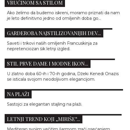
VRUĆINOM SA STILOM
Ako želimo da budemo iskreni, moramo priznati da nam
je leto definitivno jedno od omiljenih doba go...
FRENCH GIRL SUMMER: OSNOVNA LETNJA
GARDEROBA NAJSTILIZOVANIJIH DEV...
Saveti i trikovi naših omiljenih Francuskinja za
nepretenciozan šik letnji izgled.
ODMOR U STILU A LA JACKIE O': KOPIRAMO
STIL PRVE DAME I MODNE IKON...
U zlatno doba 60-ih i 70-ih godina, Džeki Kenedi Onazis
se isticala svojom neodoljivom elegancijom.
5 STILSKIH SAVETA ZA KREIRANJE ŠIK IZGLEDA
NA PLAŽI
Sastojci za elegantan stajling na plaži.
MEDITERRANEAN GIRL: KAKO ĆEMO USVOJITI
LETNJI TREND KOJI „MIRIŠE“...
Mediteran svojim večitim šarmom zrači osećanjem