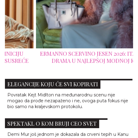
ERMANNO SCERVINO JESEN 2026: ITALIJANSKA
DRAMA U NAJLEPŠOJ MODNOJ KULISI
KEJT MIDLTON U ITALIJI SERVIRALA LEKCIJU IZ
ELEGANCIJE KOJU ĆE SVI KOPIRATI
Povratak Kejt Midlton na međunarodnu scenu nije
mogao da prođe nezapaženo i ne, ovoga puta fokus nije
bio samo na kraljevskom protokolu.
DEMI MUR U KANU PRIREDILA MODNI
SPEKTAKL O KOM BRUJI CEO SVET
Demi Mur još jednom je dokazala da crveni tepih u Kanu