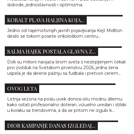
slobode, jednostavnosti i optimizma.
KEJT MIDLTON I KRALJEVSKA LEKCIJA STILA:
KOBALT PLAVA HALJINA KOJA...
Jedno od najemotivnijih javnih pojavljivanja Kejt Midlton
desilo se tokom posete onkološkom centru...
JEDNIM STAJLINGOM ZASENILA FUDBALERE:
SALMA HAJEK POSTALA GLAVNA Z...
Dok su milioni navijača širom sveta s nestrpljenjem čekali
prvi zvižduk na Svetskom prvenstvu 2026, jedna žena
uspela je da skrene pažnju sa fudbala i pretvori cerem...
5 TAJNI PRAVILNOG OBLAČENJA NA POSLU
OVOG LETA
Letnja sezona na poslu uvek donosi istu modnu dilemu:
kako ostati profesionalno doteran, vizuelno uredan i stilski
u koraku sa trendovima, a da se pritom ne izgubi k...
KAD JE MODA JOŠ IMALA KARAKTER: STARE
DIOR KAMPANJE DANAS IZGLEDAJ...