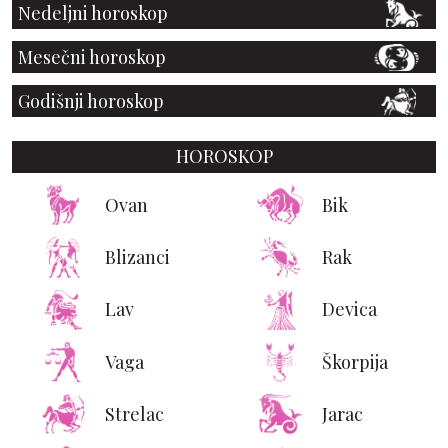
Nedeljni horoskop
Mesečni horoskop
Godišnji horoskop
HOROSKOP
Ovan
Bik
Blizanci
Rak
Lav
Devica
Vaga
Škorpija
Strelac
Jarac