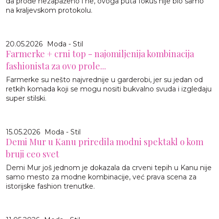
da prođe nezapaženo i ne, ovoga puta fokus nije bio samo
na kraljevskom protokolu.
20.05.2026
Moda - Stil
Farmerke + crni top - najomiljenija kombinacija
fashionista za ovo prole...
Farmerke su nešto najvrednije u garderobi, jer su jedan od
retkih komada koji se mogu nositi bukvalno svuda i izgledaju
super stilski.
15.05.2026
Moda - Stil
Demi Mur u Kanu priredila modni spektakl o kom
bruji ceo svet
Demi Mur još jednom je dokazala da crveni tepih u Kanu nije
samo mesto za modne kombinacije, već prava scena za
istorijske fashion trenutke.