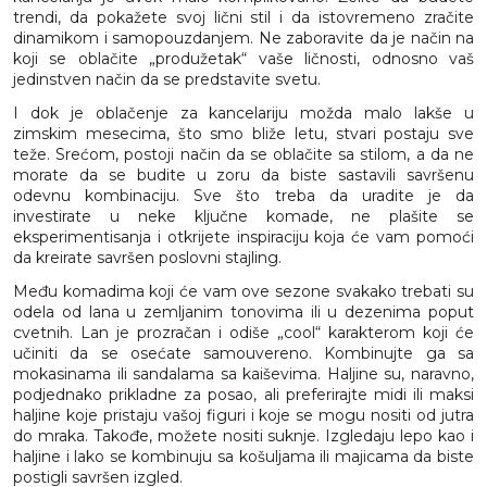
trendi, da pokažete svoj lični stil i da istovremeno zračite
dinamikom i samopouzdanjem. Ne zaboravite da je način na
koji se oblačite „produžetak“ vaše ličnosti, odnosno vaš
jedinstven način da se predstavite svetu.
I dok je oblačenje za kancelariju možda malo lakše u
zimskim mesecima, što smo bliže letu, stvari postaju sve
teže. Srećom, postoji način da se oblačite sa stilom, a da ne
morate da se budite u zoru da biste sastavili savršenu
odevnu kombinaciju. Sve što treba da uradite je da
investirate u neke ključne komade, ne plašite se
eksperimentisanja i otkrijete inspiraciju koja će vam pomoći
da kreirate savršen poslovni stajling.
Među komadima koji će vam ove sezone svakako trebati su
odela od lana u zemljanim tonovima ili u dezenima poput
cvetnih. Lan je prozračan i odiše „cool“ karakterom koji će
učiniti da se osećate samouvereno. Kombinujte ga sa
mokasinama ili sandalama sa kaiševima. Haljine su, naravno,
podjednako prikladne za posao, ali preferirajte midi ili maksi
haljine koje pristaju vašoj figuri i koje se mogu nositi od jutra
do mraka. Takođe, možete nositi suknje. Izgledaju lepo kao i
haljine i lako se kombinuju sa košuljama ili majicama da biste
postigli savršen izgled.