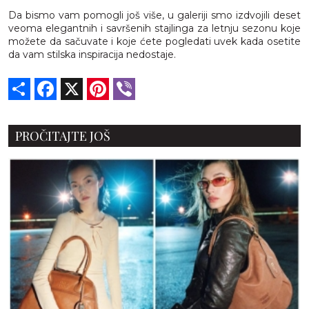
Da bismo vam pomogli još više, u galeriji smo izdvojili deset
veoma elegantnih i savršenih stajlinga za letnju sezonu koje
možete da sačuvate i koje ćete pogledati uvek kada osetite
da vam stilska inspiracija nedostaje.
Share
Facebook
X
Pinterest
Viber
PROČITAJTE JOŠ