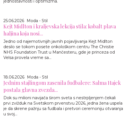
jednostavnosti i optimizma.
25.06.2026
Moda - Stil
Kejt Midlton i kraljevska lekcija stila: kobalt plava
haljina koja nosi...
Jedno od najemotivnijih javnih pojavljivanja Kejt Midlton
desilo se tokom posete onkološkom centru The Christie
NHS Foundation Trust u Mančesteru, gde je princeza od
Velsa provela vreme sa...
18.06.2026
Moda - Stil
Jednim stajlingom zasenila fudbalere: Salma Hajek
postala glavna zvezda...
Dok su milioni navijača širom sveta s nestrpljenjem čekali
prvi zvižduk na Svetskom prvenstvu 2026, jedna žena uspela
je da skrene pažnju sa fudbala i pretvori ceremoniju otvaranja
u svoj...