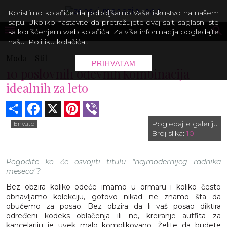
Koristimo kolačiće da poboljšamo Vaše iskustvo na našem
sajtu. Ukoliko nastavite da pretražujete ovaj sajt, saglasni ste
sa korišćenjem web kolačića. Za više informacija pogledajte
našu
Politiku kolačića
.
Moda -
Stil
PRIHVATAM
10 poslovnih odevnih kombinacija
idealnih za leto
Share
Facebook
X
Pinterest
Viber
Pogledajte galeriju
Envato
Broj slika:
10
Pogodite ko će osvojiti titulu "najmodernijeg radnika
meseca"?
Bez obzira koliko odeće imamo u ormaru i koliko često
obnavljamo kolekciju, gotovo nikad ne znamo šta da
obučemo za posao. Bez obzira da li vaš posao diktira
određeni kodeks oblačenja ili ne, kreiranje autfita za
kancelariju je uvek malo komplikovano. Želite da budete