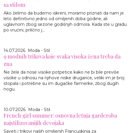
sa stilom
Ako želimo da budemo iskreni, moramo priznati da nam je
leto definitivno jedno od omiljenih doba godine, ali
uglavnom zbog sezone godišnjih odmora. Kada ste u gradu
po vrućini, prilično j...
14.07.2026
Moda - Stil
9 modnih trikova koje svaka visoka žena treba da
zna
Ne žele da nose visoke potpetice kako ne bi bile previše
visoke u odnosu na njihove niske drugarice, veliki im je broj
stopala i potrebne su im dugačke farmerke, zbog dugih
nogu.
10.07.2026
Moda - Stil
French girl summer: osnovna letnja garderoba
najstilizovanijih devojaka
Saveti i trikovi naših omiljenih Francuskinja za