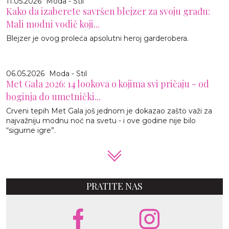
11.05.2026
Moda - Stil
Kako da izaberete savršen blejzer za svoju građu:
Mali modni vodič koji...
Blejzer je ovog proleća apsolutni heroj garderobera.
06.05.2026
Moda - Stil
Met Gala 2026: 14 lookova o kojima svi pričaju - od
boginja do umetnički...
Crveni tepih Met Gala još jednom je dokazao zašto važi za
najvažniju modnu noć na svetu - i ove godine nije bilo
“sigurne igre”.
PRATITE NAS