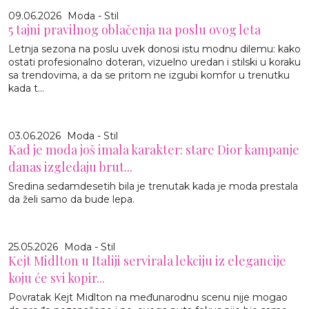
09.06.2026
Moda - Stil
5 tajni pravilnog oblačenja na poslu ovog leta
Letnja sezona na poslu uvek donosi istu modnu dilemu: kako
ostati profesionalno doteran, vizuelno uredan i stilski u koraku
sa trendovima, a da se pritom ne izgubi komfor u trenutku
kada t...
03.06.2026
Moda - Stil
Kad je moda još imala karakter: stare Dior kampanje
danas izgledaju brut...
Sredina sedamdesetih bila je trenutak kada je moda prestala
da želi samo da bude lepa.
25.05.2026
Moda - Stil
Kejt Midlton u Italiji servirala lekciju iz elegancije
koju će svi kopir...
Povratak Kejt Midlton na međunarodnu scenu nije mogao