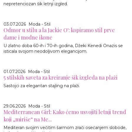
nepretenciozan šik letnji izgled.
03.07.2026
Moda - Stil
Odmor u stilu a la Jackie O': kopiramo stil prve
dame i modne ikone
U zlatno doba 60-ih i 70-ih godina, Džeki Kenedi Onazis se
isticala svojom neodoljivom elegancijom.
01.07.2026
Moda - Stil
5 stilskih saveta za kreiranje šik izgleda na plaži
Sastojci za elegantan stajling na plaži.
29.06.2026
Moda - Stil
Mediterranean Girl: Kako ćemo usvojiti letnji trend
koji „miriše“ na Me...
Mediteran svojim večitim šarmom zrači osećanjem slobode,