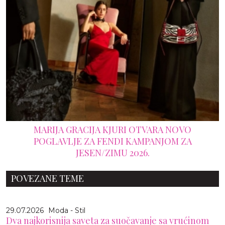
MARIJA GRACIJA KJURI OTVARA NOVO
POGLAVLJE ZA FENDI KAMPANJOM ZA
JESEN/ZIMU 2026.
POVEZANE TEME
29.07.2026
Moda - Stil
Dva najkorisnija saveta za suočavanje sa vrućinom