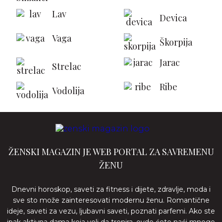
Lav
Devica
Vaga
Škorpija
Jarac
Strelac
Ribe
Vodolija
ŽENSKI MAGAZIN JE WEB PORTAL ZA SAVREMENU
ŽENU
Dnevni horoskop, saveti za fitness i dijete, zdravlje, moda i
sve sto može zainteresovati modernu ženu. Romantične
ideje, saveti za vezu, ljubavni saveti, poznati parfemi. Ako ste