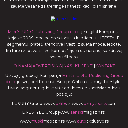
ipak aktivna dama koja voli da trenira, ovde ćete naći mnoge
savete vezane za treninge i fitness, kao i plan ishrane.
Mini STUDIO Publishing Group d.o.o.
je digital kompanija,
koja se 2009. godine pozicionirala kao lider u LIFESTYLE
segmentu, prateći trendove i vesti iz sveta mode, lepote,
kulture i zabave, sa velikom pažnjom usmerenoj ka zdravoj
ishrani i fitnesu.
O NAMA
|
ADVERTISING
|
NASI KLIJENTI
|
KONTAKT
U svojoj grupaciji, kompanija
Mini STUDIO Publishing Group
d.o.o.
je svoj portfolio uspešno proširila na Luxury, Lifestyle i
Living segment, gde je više od decenije zadržala vodeću
poziciju:
LUXURY Group
|
www.
luxlife
.rs
|
www.
luxurytopics
.com
LIFESTYLE Group
|
www.
zenski
magazin.rs
|
www.
muski
magazin.rs
|
www.
auto
exclusive.rs