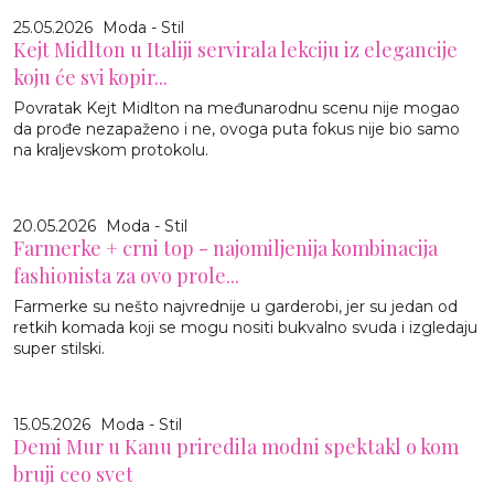
25.05.2026
Moda - Stil
Kejt Midlton u Italiji servirala lekciju iz elegancije
koju će svi kopir...
Povratak Kejt Midlton na međunarodnu scenu nije mogao
da prođe nezapaženo i ne, ovoga puta fokus nije bio samo
na kraljevskom protokolu.
20.05.2026
Moda - Stil
Farmerke + crni top - najomiljenija kombinacija
fashionista za ovo prole...
Farmerke su nešto najvrednije u garderobi, jer su jedan od
retkih komada koji se mogu nositi bukvalno svuda i izgledaju
super stilski.
15.05.2026
Moda - Stil
Demi Mur u Kanu priredila modni spektakl o kom
bruji ceo svet