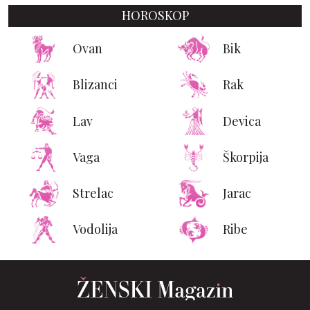
HOROSKOP
Ovan
Bik
Blizanci
Rak
Lav
Devica
Vaga
Škorpija
Strelac
Jarac
Vodolija
Ribe