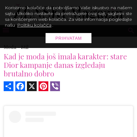
Koristimo kolačiće da poboljšamo Vaše iskustvo na našem
sajtu. Ukoliko nastavite da pretražujete ovaj sajt, saglasni ste
sa korišćenjem web kolačića. Za više informacija pogledajte
našu
Politiku kolačića
.
PRIHVATAM
Moda -
Stil
Kad je moda još imala karakter: stare
Dior kampanje danas izgledaju
brutalno dobro
Share
Facebook
X
Pinterest
Viber