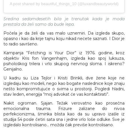
A post shared by beautiful_things_10 (@luxandbeautyworld)
Sredina sedamdesetih bila je trenutak kada je moda
prestala da želi samo da bude lepa.
Počela je da želi da vas malo uznemiri. Da izgleda skupo,
opasno i kao da krije tajnu koju nikad nećete saznati. I Dior je
to radio savršeno.
Kampanja “Fetching is Your Dior” iz 1976. godine, kroz
objektiv Kris fon Vangenhajm, izgleda kao spoj luksuza,
psihološkog trilera i vrlo skupog nervnog sloma. I iskreno?
Genijalno.
U kadru su Liza Tejlor i Kristi Brinkli, dve žene koje ne
izgledaju kao modeli, nego kao bogate naslednice koje znaju
nešto kompromitujuće o svima u prostoriji. Pogledi hladni,
stav leden, energija “moj advokat će vas kontaktirati”.
Nakit ogroman. Sjajan. Težak verovatno kao prosečna
emocionalna trauma. Frizure zalizane do nivoa
perfekcionizma, šminka blista kao da su upravo izašle iz
studija 54 posle četiri sata sna i jedne vrlo loše odluke. Sve je
izgledalo kontrolisano… možda čak previše kontrolisano.