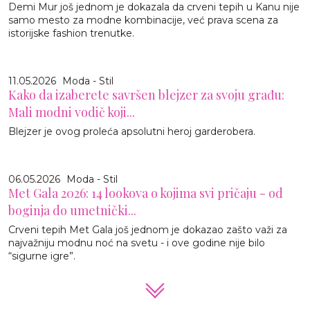
Demi Mur još jednom je dokazala da crveni tepih u Kanu nije
samo mesto za modne kombinacije, već prava scena za
istorijske fashion trenutke.
11.05.2026
Moda - Stil
Kako da izaberete savršen blejzer za svoju građu:
Mali modni vodič koji...
Blejzer je ovog proleća apsolutni heroj garderobera.
06.05.2026
Moda - Stil
Met Gala 2026: 14 lookova o kojima svi pričaju - od
boginja do umetnički...
Crveni tepih Met Gala još jednom je dokazao zašto važi za
najvažniju modnu noć na svetu - i ove godine nije bilo
“sigurne igre”.