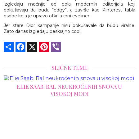
izgledaju moćnije od pola modernih editorijala koji
pokušavaju da budu “edgy”, a završe kao Pinterest tabla
osobe koja je upravo otkrila crni eyeliner.
Jer stare Dior kampanje nisu pokušavale da budu viralne.
Zato danas izgledaju beskrajno cool.
Share
Facebook
X
Pinterest
Viber
SLIČNE TEME
ELIE SAAB: BAL NEUKROĆENIH SNOVA U
VISOKOJ MODI