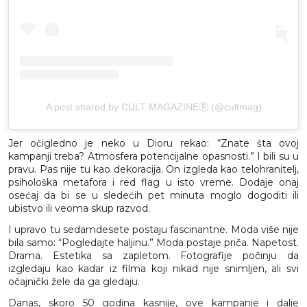
A post shared by CULT MAGAZINEⓇ (@cultmag)
Jer očigledno je neko u Dioru rekao: “Znate šta ovoj
kampanji treba? Atmosfera potencijalne opasnosti.” I bili su u
pravu. Pas nije tu kao dekoracija. On izgleda kao telohranitelj,
psihološka metafora i red flag u isto vreme. Dodaje onaj
osećaj da bi se u sledećih pet minuta moglo dogoditi ili
ubistvo ili veoma skup razvod.
I upravo tu sedamdesete postaju fascinantne. Moda više nije
bila samo: “Pogledajte haljinu.” Moda postaje priča. Napetost.
Drama. Estetika sa zapletom. Fotografije počinju da
izgledaju kao kadar iz filma koji nikad nije snimljen, ali svi
očajnički žele da ga gledaju.
Danas, skoro 50 godina kasnije, ove kampanje i dalje