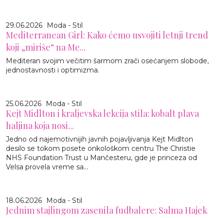
29.06.2026
Moda - Stil
Mediterranean Girl: Kako ćemo usvojiti letnji trend
koji „miriše“ na Me...
Mediteran svojim večitim šarmom zrači osećanjem slobode,
jednostavnosti i optimizma.
25.06.2026
Moda - Stil
Kejt Midlton i kraljevska lekcija stila: kobalt plava
haljina koja nosi...
Jedno od najemotivnijih javnih pojavljivanja Kejt Midlton
desilo se tokom posete onkološkom centru The Christie
NHS Foundation Trust u Mančesteru, gde je princeza od
Velsa provela vreme sa...
18.06.2026
Moda - Stil
Jednim stajlingom zasenila fudbalere: Salma Hajek