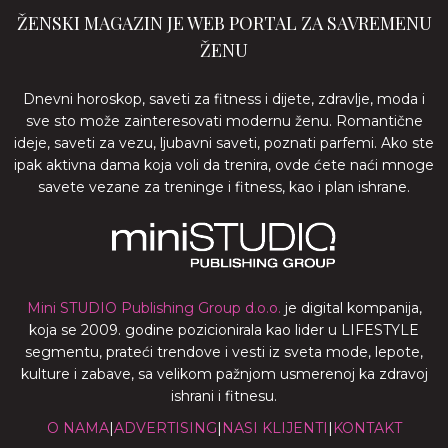
ŽENSKI MAGAZIN JE WEB PORTAL ZA SAVREMENU
ŽENU
Dnevni horoskop, saveti za fitness i dijete, zdravlje, moda i
sve sto može zainteresovati modernu ženu. Romantične
ideje, saveti za vezu, ljubavni saveti, poznati parfemi. Ako ste
ipak aktivna dama koja voli da trenira, ovde ćete naći mnoge
savete vezane za treninge i fitness, kao i plan ishrane.
Mini STUDIO Publishing Group d.o.o.
je digital kompanija,
koja se 2009. godine pozicionirala kao lider u LIFESTYLE
segmentu, prateći trendove i vesti iz sveta mode, lepote,
kulture i zabave, sa velikom pažnjom usmerenoj ka zdravoj
ishrani i fitnesu.
O NAMA
|
ADVERTISING
|
NASI KLIJENTI
|
KONTAKT