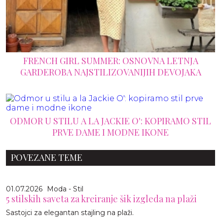
FRENCH GIRL SUMMER: OSNOVNA LETNJA
GARDEROBA NAJSTILIZOVANIJIH DEVOJAKA
ODMOR U STILU A LA JACKIE O': KOPIRAMO STIL
PRVE DAME I MODNE IKONE
POVEZANE TEME
01.07.2026
Moda - Stil
5 stilskih saveta za kreiranje šik izgleda na plaži
Sastojci za elegantan stajling na plaži.