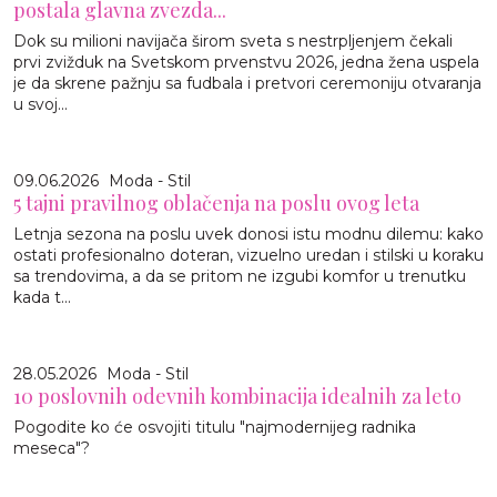
postala glavna zvezda...
Dok su milioni navijača širom sveta s nestrpljenjem čekali
prvi zvižduk na Svetskom prvenstvu 2026, jedna žena uspela
je da skrene pažnju sa fudbala i pretvori ceremoniju otvaranja
u svoj...
09.06.2026
Moda - Stil
5 tajni pravilnog oblačenja na poslu ovog leta
Letnja sezona na poslu uvek donosi istu modnu dilemu: kako
ostati profesionalno doteran, vizuelno uredan i stilski u koraku
sa trendovima, a da se pritom ne izgubi komfor u trenutku
kada t...
28.05.2026
Moda - Stil
10 poslovnih odevnih kombinacija idealnih za leto
Pogodite ko će osvojiti titulu "najmodernijeg radnika
meseca"?