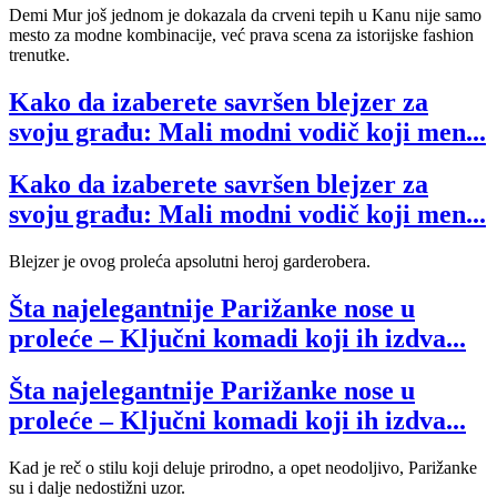
Demi Mur još jednom je dokazala da crveni tepih u Kanu nije samo
mesto za modne kombinacije, već prava scena za istorijske fashion
trenutke.
Kako da izaberete savršen blejzer za
svoju građu: Mali modni vodič koji men...
Kako da izaberete savršen blejzer za
svoju građu: Mali modni vodič koji men...
Blejzer je ovog proleća apsolutni heroj garderobera.
Šta najelegantnije Parižanke nose u
proleće – Ključni komadi koji ih izdva...
Šta najelegantnije Parižanke nose u
proleće – Ključni komadi koji ih izdva...
Kad je reč o stilu koji deluje prirodno, a opet neodoljivo, Parižanke
su i dalje nedostižni uzor.