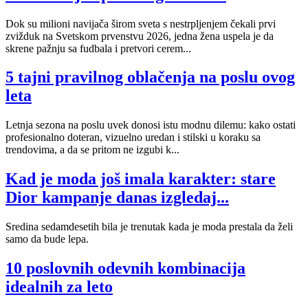
Dok su milioni navijača širom sveta s nestrpljenjem čekali prvi
zvižduk na Svetskom prvenstvu 2026, jedna žena uspela je da
skrene pažnju sa fudbala i pretvori cerem...
5 tajni pravilnog oblačenja na poslu ovog
leta
Letnja sezona na poslu uvek donosi istu modnu dilemu: kako ostati
profesionalno doteran, vizuelno uredan i stilski u koraku sa
trendovima, a da se pritom ne izgubi k...
Kad je moda još imala karakter: stare
Dior kampanje danas izgledaj...
Sredina sedamdesetih bila je trenutak kada je moda prestala da želi
samo da bude lepa.
10 poslovnih odevnih kombinacija
idealnih za leto