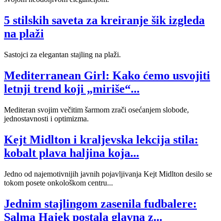
5 stilskih saveta za kreiranje šik izgleda
na plaži
Sastojci za elegantan stajling na plaži.
Mediterranean Girl: Kako ćemo usvojiti
letnji trend koji „miriše“...
Mediteran svojim večitim šarmom zrači osećanjem slobode,
jednostavnosti i optimizma.
Kejt Midlton i kraljevska lekcija stila:
kobalt plava haljina koja...
Jedno od najemotivnijih javnih pojavljivanja Kejt Midlton desilo se
tokom posete onkološkom centru...
Jednim stajlingom zasenila fudbalere:
Salma Hajek postala glavna z...