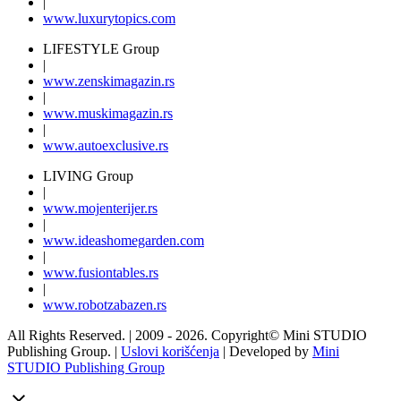
|
www.
luxurytopics
.com
LIFESTYLE Group
|
www.
zenski
magazin.rs
|
www.
muski
magazin.rs
|
www.
auto
exclusive.rs
LIVING Group
|
www.
moj
enterijer.rs
|
www.
ideas
homegarden.com
|
www.
fusiontables
.rs
|
www.
robotzabazen
.rs
All Rights Reserved.
| 2009 - 2026.
Copyright©
Mini STUDIO
Publishing Group. |
Uslovi korišćenja
| Developed by
Mini
STUDIO Publishing Group