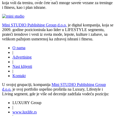
koja voli da trenira, ovde ćete naći mnoge savete vezane za treninge
i fitness, kao i plan ishrane.
Mini STUDIO Publishing Group d.o.o.
je digital kompanija, koja se
2009. godine pozicionirala kao lider u LIFESTYLE segmentu,
prateći trendove i vesti iz sveta mode, lepote, kulture i zabave, sa
velikom pažnjom usmerenoj ka zdravoj ishrani i fitnesu.
O nama
|
Advertising
|
Nasi klijenti
|
Kontakt
U svojoj grupaciji, kompanija
Mini STUDIO Publishing Group
d.o.o.
je svoj portfolio uspešno proširila na Luxury, Lifestyle i
Living segment, gde je više od decenije zadržala vodeću poziciju:
LUXURY Group
|
www.
luxlife
.rs