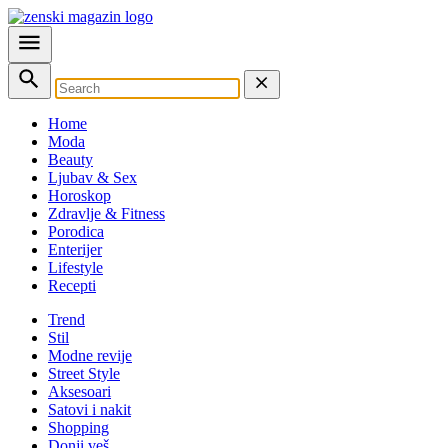
Home
Moda
Beauty
Ljubav & Sex
Horoskop
Zdravlje & Fitness
Porodica
Enterijer
Lifestyle
Recepti
Trend
Stil
Modne revije
Street Style
Aksesoari
Satovi i nakit
Shopping
Donji veš