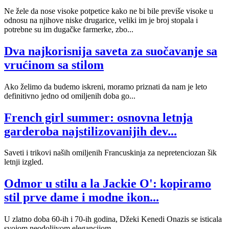
Ne žele da nose visoke potpetice kako ne bi bile previše visoke u
odnosu na njihove niske drugarice, veliki im je broj stopala i
potrebne su im dugačke farmerke, zbo...
Dva najkorisnija saveta za suočavanje sa
vrućinom sa stilom
Ako želimo da budemo iskreni, moramo priznati da nam je leto
definitivno jedno od omiljenih doba go...
French girl summer: osnovna letnja
garderoba najstilizovanijih dev...
Saveti i trikovi naših omiljenih Francuskinja za nepretenciozan šik
letnji izgled.
Odmor u stilu a la Jackie O': kopiramo
stil prve dame i modne ikon...
U zlatno doba 60-ih i 70-ih godina, Džeki Kenedi Onazis se isticala
svojom neodoljivom elegancijom.