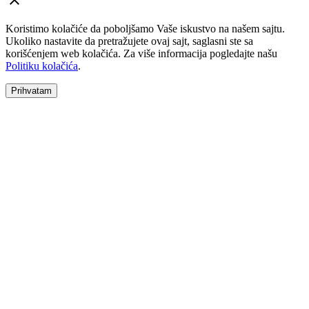
Koristimo kolačiće da poboljšamo Vaše iskustvo na našem sajtu.
Ukoliko nastavite da pretražujete ovaj sajt, saglasni ste sa
korišćenjem web kolačića. Za više informacija pogledajte našu
Politiku kolačića
.
Prihvatam