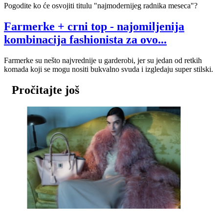
Pogodite ko će osvojiti titulu "najmodernijeg radnika meseca"?
Farmerke + crni top - najomiljenija
kombinacija fashionista za ovo...
Farmerke su nešto najvrednije u garderobi, jer su jedan od retkih
komada koji se mogu nositi bukvalno svuda i izgledaju super stilski.
Pročitajte još