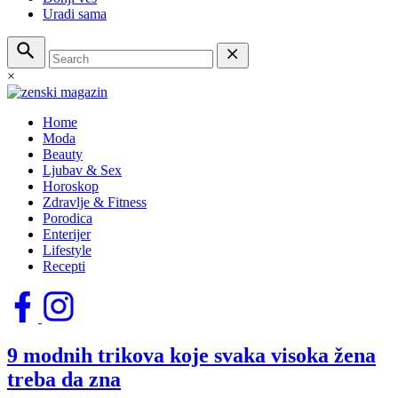
Uradi sama
×
Home
Moda
Beauty
Ljubav & Sex
Horoskop
Zdravlje & Fitness
Porodica
Enterijer
Lifestyle
Recepti
9 modnih trikova koje svaka visoka žena
treba da zna