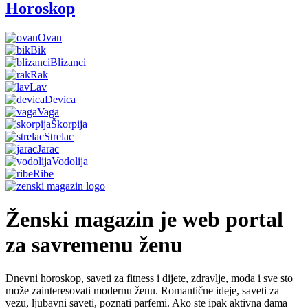
Horoskop
Ovan
Bik
Blizanci
Rak
Lav
Devica
Vaga
Škorpija
Strelac
Jarac
Vodolija
Ribe
Ženski magazin je web portal
za savremenu ženu
Dnevni horoskop, saveti za fitness i dijete, zdravlje, moda i sve sto
može zainteresovati modernu ženu. Romantične ideje, saveti za
vezu, ljubavni saveti, poznati parfemi. Ako ste ipak aktivna dama