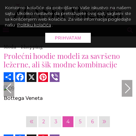
Koristimo kolačiće da poboljšamo Vaše iskustvo na našem
sajtu. Ukoliko nastavite da pretražujete ovaj sajt, saglasni ste
sa korišćenjem web kolačića. Za više informacija pogledajte
našu
Politiku kolačića
.
PRIHVATAM
Moda -
Shopping
Prolećni hoodie modeli za savršeno
ležerne, ali šik modne kombinacije
Share
Facebook
X
Pinterest
Viber
Bottega Veneta
«
»
2
3
4
5
6