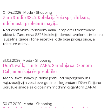
01.04.2026
Moda - Shopping
Zara Studio SS26: Kolekcija koja spaja luksuz,
udobnost i prolećnu magij...
Pod kreativnim vođstvom Karla Templera i talentovane
ekipe iz Zare, nova SS26 kolekcija donosi savršenu simbiozu
izuzetne izrade i lične estetike, gde boje pričaju priče, a
teksture otkriv...
31.03.2026
Moda - Shopping
Don't walk, run to ZARA: Saradnja sa Džonom
Galijanom koja će preobliko...
Modni svet upravo je dobio jednu od najoriginalnijih i
najuzbudljivijih vesti ove godine – legendarni Džon Galijano
udružuje snage sa globalnim modnim gigantom ZARA!
30.03.2026
Moda - Shopping