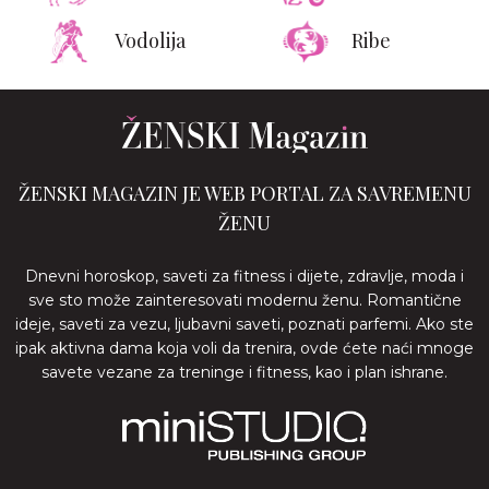
Vodolija
Ribe
ŽENSKI MAGAZIN JE WEB PORTAL ZA SAVREMENU
ŽENU
Dnevni horoskop, saveti za fitness i dijete, zdravlje, moda i
sve sto može zainteresovati modernu ženu. Romantične
ideje, saveti za vezu, ljubavni saveti, poznati parfemi. Ako ste
ipak aktivna dama koja voli da trenira, ovde ćete naći mnoge
savete vezane za treninge i fitness, kao i plan ishrane.