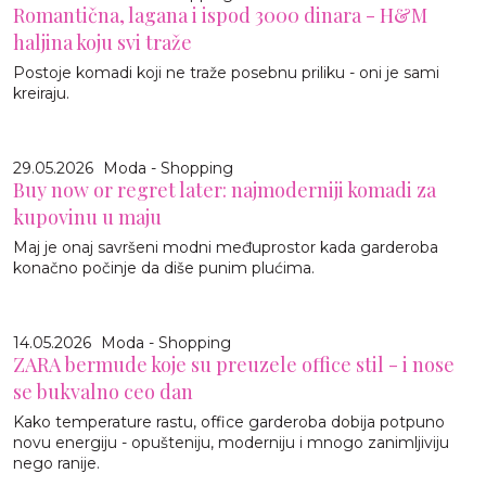
Romantična, lagana i ispod 3000 dinara - H&M
haljina koju svi traže
Postoje komadi koji ne traže posebnu priliku - oni je sami
kreiraju.
29.05.2026
Moda - Shopping
Buy now or regret later: najmoderniji komadi za
kupovinu u maju
Maj je onaj savršeni modni međuprostor kada garderoba
konačno počinje da diše punim plućima.
14.05.2026
Moda - Shopping
ZARA bermude koje su preuzele office stil - i nose
se bukvalno ceo dan
Kako temperature rastu, office garderoba dobija potpuno
novu energiju - opušteniju, moderniju i mnogo zanimljiviju
nego ranije.