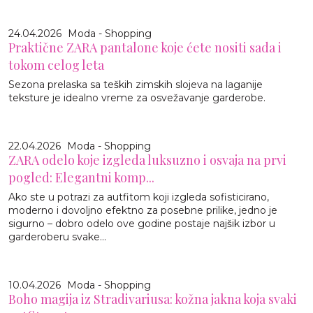
24.04.2026
Moda - Shopping
Praktične ZARA pantalone koje ćete nositi sada i
tokom celog leta
Sezona prelaska sa teških zimskih slojeva na laganije
teksture je idealno vreme za osvežavanje garderobe.
22.04.2026
Moda - Shopping
ZARA odelo koje izgleda luksuzno i osvaja na prvi
pogled: Elegantni komp...
Ako ste u potrazi za autfitom koji izgleda sofisticirano,
moderno i dovoljno efektno za posebne prilike, jedno je
sigurno – dobro odelo ove godine postaje najšik izbor u
garderoberu svake...
10.04.2026
Moda - Shopping
Boho magija iz Stradivariusa: kožna jakna koja svaki