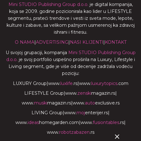
Mini STUDIO Publishing Group d.o.o.
je digital kompanija,
koja se 2009. godine pozicionirala kao lider u LIFESTYLE
segmentu, prateći trendove i vesti iz sveta mode, lepote,
kulture i zabave, sa velikom pažnjom usmerenoj ka zdravoj
ishrani i fitnesu.
O NAMA
|
ADVERTISING
|
NASI KLIJENTI
|
KONTAKT
U svojoj grupaciji, kompanija
Mini STUDIO Publishing Group
d.o.o.
je svoj portfolio uspešno proširila na Luxury, Lifestyle i
Living segment, gde je više od decenije zadržala vodeću
poziciju:
LUXURY Group
|
www.
luxlife
.rs
|
www.
luxurytopics
.com
LIFESTYLE Group
|
www.
zenski
magazin.rs
|
www.
muski
magazin.rs
|
www.
auto
exclusive.rs
LIVING Group
|
www.
moj
enterijer.rs
|
www.
ideas
homegarden.com
|
www.
fusiontables
.rs
|
www.
robotzabazen
.rs