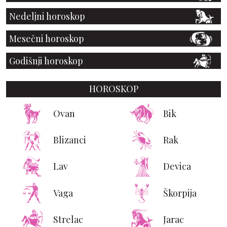
Nedeljni horoskop
Mesečni horoskop
Godišnji horoskop
HOROSKOP
Ovan
Bik
Blizanci
Rak
Lav
Devica
Vaga
Škorpija
Strelac
Jarac