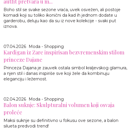
autfit pretvara u m...
Boho stil se svake sezone vraća, uvek osvežen, ali postoje
komadi koji su toliko ikonični da kad ih jednom dodate u
garderobu, deluju kao da su iz nove kolekcije - svaki put
iznova.
07.04.2026
Moda - Shopping
Kardigan iz Zare inspirisan bezvremenskim stilom
princeze Dajane
Princeza Dajana je zauvek ostala simbol kraljevskog glamura,
a njen stil i danas inspiriše sve koji žele da kombinuju
eleganciju i ležernost.
02.04.2026
Moda - Shopping
Balon suknje: Skulpturalni volumen koji osvaja
proleće
Maksi suknje su definitivno u fokusu ove sezone, a balon
silueta predvodi trend!