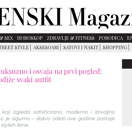
& SEX
HOROSKOP
ZDRAVLJE & FITNESS
PORODICA
E
TREET STYLE
AKSESOARI
SATOVI I NAKIT
SHOPPING
luksuzno i osvaja na prvi pogled:
diže svaki autfit
koji izgleda sofisticirano, moderno i dovoljno
no je sigurno – dobro odelo ove godine postaje
stylish žene.