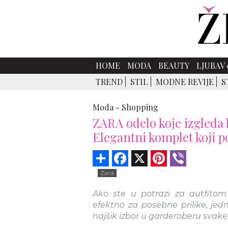
HOME
MODA
BEAUTY
LJUBAV 
TREND
STIL
MODNE REVIJE
S
Moda -
Shopping
ZARA odelo koje izgleda 
Elegantni komplet koji po
Share
Facebook
X
Pinterest
Viber
Zara
Ako ste u potrazi za autfitom 
efektno za posebne prilike, jed
najšik izbor u garderoberu svake 