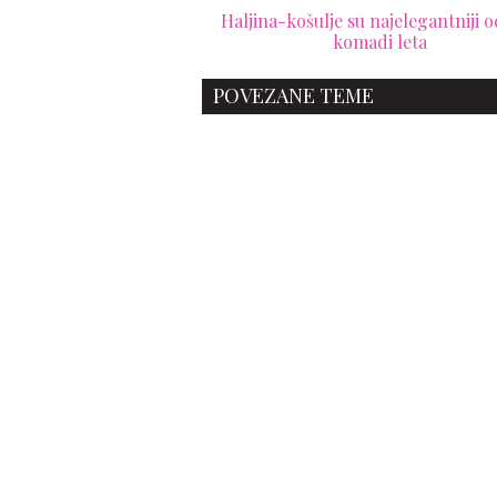
Haljina-košulje su najelegantniji 
komadi leta
POVEZANE TEME