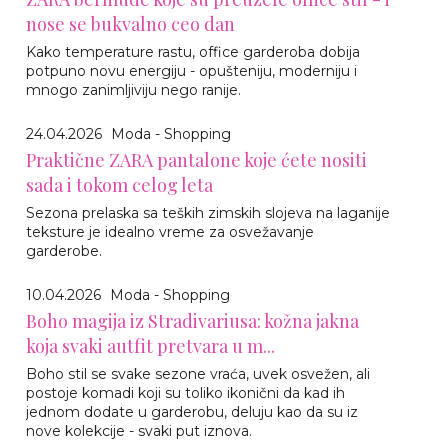
nose se bukvalno ceo dan
Kako temperature rastu, office garderoba dobija
potpuno novu energiju - opušteniju, moderniju i
mnogo zanimljiviju nego ranije.
24.04.2026
Moda - Shopping
Praktične ZARA pantalone koje ćete nositi
sada i tokom celog leta
Sezona prelaska sa teških zimskih slojeva na laganije
teksture je idealno vreme za osvežavanje
garderobe.
10.04.2026
Moda - Shopping
Boho magija iz Stradivariusa: kožna jakna
koja svaki autfit pretvara u m...
Boho stil se svake sezone vraća, uvek osvežen, ali
postoje komadi koji su toliko ikonični da kad ih
jednom dodate u garderobu, deluju kao da su iz
nove kolekcije - svaki put iznova.