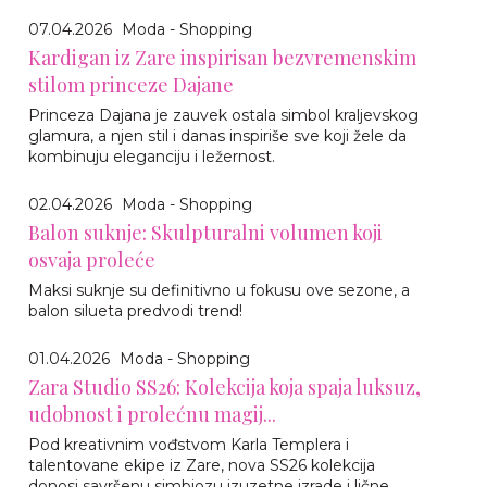
07.04.2026
Moda - Shopping
Kardigan iz Zare inspirisan bezvremenskim
stilom princeze Dajane
Princeza Dajana je zauvek ostala simbol kraljevskog
glamura, a njen stil i danas inspiriše sve koji žele da
kombinuju eleganciju i ležernost.
02.04.2026
Moda - Shopping
Balon suknje: Skulpturalni volumen koji
osvaja proleće
Maksi suknje su definitivno u fokusu ove sezone, a
balon silueta predvodi trend!
01.04.2026
Moda - Shopping
Zara Studio SS26: Kolekcija koja spaja luksuz,
udobnost i prolećnu magij...
Pod kreativnim vođstvom Karla Templera i
talentovane ekipe iz Zare, nova SS26 kolekcija
donosi savršenu simbiozu izuzetne izrade i lične