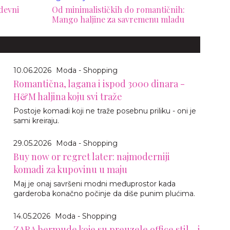
odevni
Od minimalističkih do romantičnih:
Mango haljine za savremenu mladu
10.06.2026
Moda - Shopping
Romantična, lagana i ispod 3000 dinara -
H&M haljina koju svi traže
Postoje komadi koji ne traže posebnu priliku - oni je
sami kreiraju.
29.05.2026
Moda - Shopping
Buy now or regret later: najmoderniji
komadi za kupovinu u maju
Maj je onaj savršeni modni međuprostor kada
garderoba konačno počinje da diše punim plućima.
14.05.2026
Moda - Shopping
ZARA bermude koje su preuzele office stil - i