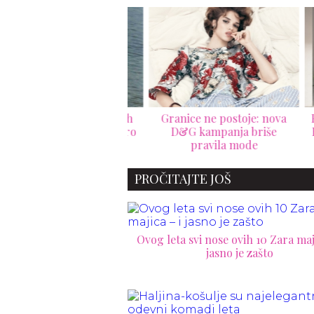
nt Laurent donosi duh
Granice ne postoje: nova
Prvi
terana u novu Respiro
D&G kampanja briše
Beck
kampanju
pravila mode
PROČITAJTE JOŠ
Ovog leta svi nose ovih 10 Zara maji
jasno je zašto