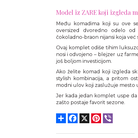
Model iz ZARE koji izgleda m
Među komadima koji su ove sezo
oversized dvoredno odelo od 1
čokoladno-braon nijansi koja već s
Ovaj komplet odiše tihim luksuzo
nosi i odvojeno – blejzer uz farm
još boljom investicijom.
Ako želite komad koji izgleda s
stylish kombinacija, a pritom 
modni ulov koji zaslužuje mesto u
Jer kada jedan komplet uspe da sp
zašto postaje favorit sezone.
Share
Facebook
X
Pinterest
Viber