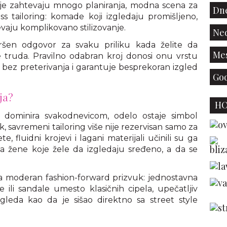
oje zahtevaju mnogo planiranja, modna scena za
Dne
ss tailoring: komade koji izgledaju promišljeno,
evaju komplikovano stilizovanje.
Ned
ršen odgovor za svaku priliku kada želite da
Mes
 truda. Pravilno odabran kroj donosi onu vrstu
sak bez preterivanja i garantuje besprekoran izgled
God
ja?
H
ominira svakodnevicom, odelo ostaje simbol
ak, savremeni tailoring više nije rezervisan samo za
e, fluidni krojevi i lagani materijali učinili su ga
za žene koje žele da izgledaju sređeno, a da se
.
ija moderan fashion-forward prizvuk: jednostavna
ili sandale umesto klasičnih cipela, upečatljiv
izgleda kao da je sišao direktno sa street style