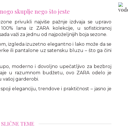
nogo skuplje nego što jeste
ne privukli najviše pažnje izdvaja se upravo
00% lana iz ZARA kolekcije, u sofisticiranoj
ada važi za jednu od najpoželjnijih boja sezone.
m, izgleda izuzetno elegantno i lako može da se
erke ili pantalone uz satensku bluzu – što ga čini
kupo, moderno i dovoljno upečatljivo za bezbroj
ostaje u razumnom budžetu, ovo ZARA odelo je
 vašoj garderobi.
oji eleganciju, trendove i praktičnost – jasno je
SLIČNE TEME