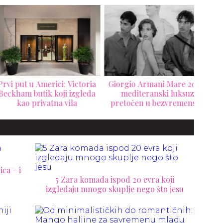
 put u Americi: Victoria
Giorgio Armani Mare 2026:
Ver
ham butik koji izgleda
mediteranski luksuz
nas
kao privatna vila
pretočen u bezvremensku
La V
resort kolekciju
ca – i
5 Zara komada ispod 20 evra koji
izgledaju mnogo skuplje nego što jesu