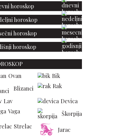
vni horoskop
eljni horoskop
ečni horoskop
išnji horoskop
OROSKOP
Ovan
Bik
Rak
Blizanci
Lav
Devica
Vaga
Škorpija
Strelac
Jarac