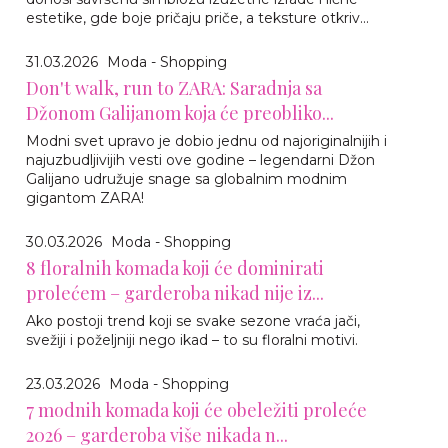
estetike, gde boje pričaju priče, a teksture otkriv...
31.03.2026
Moda - Shopping
Don't walk, run to ZARA: Saradnja sa
Džonom Galijanom koja će preobliko...
Modni svet upravo je dobio jednu od najoriginalnijih i
najuzbudljivijih vesti ove godine – legendarni Džon
Galijano udružuje snage sa globalnim modnim
gigantom ZARA!
30.03.2026
Moda - Shopping
8 floralnih komada koji će dominirati
prolećem – garderoba nikad nije iz...
Ako postoji trend koji se svake sezone vraća jači,
svežiji i poželjniji nego ikad – to su floralni motivi.
23.03.2026
Moda - Shopping
7 modnih komada koji će obeležiti proleće
2026 – garderoba više nikada n...