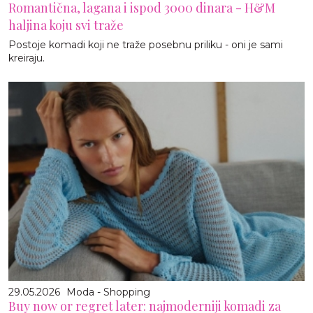
Romantična, lagana i ispod 3000 dinara - H&M
haljina koju svi traže
Postoje komadi koji ne traže posebnu priliku - oni je sami
kreiraju.
29.05.2026
Moda - Shopping
Buy now or regret later: najmoderniji komadi za