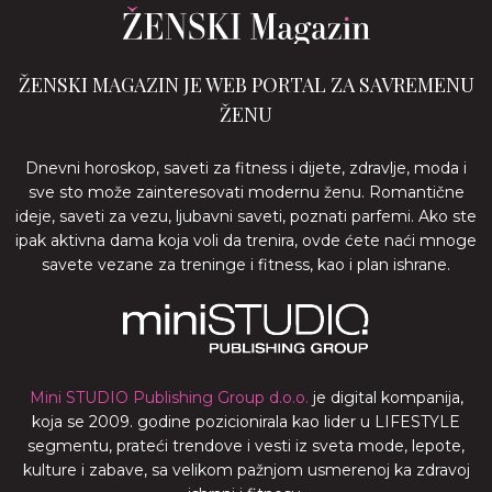
ŽENSKI MAGAZIN JE WEB PORTAL ZA SAVREMENU
ŽENU
Dnevni horoskop, saveti za fitness i dijete, zdravlje, moda i
sve sto može zainteresovati modernu ženu. Romantične
ideje, saveti za vezu, ljubavni saveti, poznati parfemi. Ako ste
ipak aktivna dama koja voli da trenira, ovde ćete naći mnoge
savete vezane za treninge i fitness, kao i plan ishrane.
Mini STUDIO Publishing Group d.o.o.
je digital kompanija,
koja se 2009. godine pozicionirala kao lider u LIFESTYLE
segmentu, prateći trendove i vesti iz sveta mode, lepote,
kulture i zabave, sa velikom pažnjom usmerenoj ka zdravoj