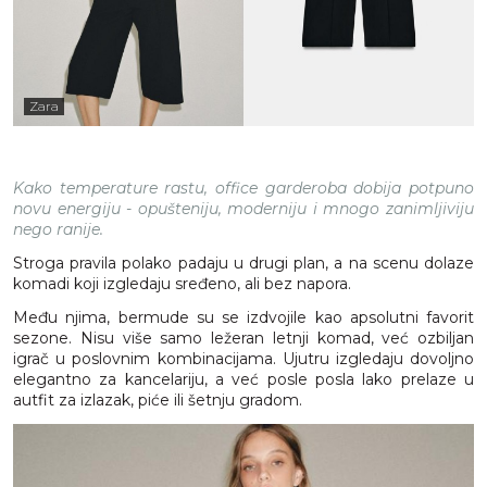
Zara
Kako temperature rastu, office garderoba dobija potpuno
novu energiju - opušteniju, moderniju i mnogo zanimljiviju
nego ranije.
Stroga pravila polako padaju u drugi plan, a na scenu dolaze
komadi koji izgledaju sređeno, ali bez napora.
Među njima, bermude su se izdvojile kao apsolutni favorit
sezone. Nisu više samo ležeran letnji komad, već ozbiljan
igrač u poslovnim kombinacijama. Ujutru izgledaju dovoljno
elegantno za kancelariju, a već posle posla lako prelaze u
autfit za izlazak, piće ili šetnju gradom.