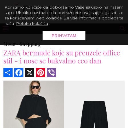
Koristimo kolačiće da poboljšamo Vaše iskustvo na našem
sajtu. Ukoliko nastavite da pretražujete ovaj sajt, saglasni ste
sa korišćenjem web kolačića. Za više informacija pogledajte
našu
Politiku kolačića
.
PRIHVATAM
Moda -
Shopping
ZARA bermude koje su preuzele office
stil - i nose se bukvalno ceo dan
Share
Facebook
X
Pinterest
Viber