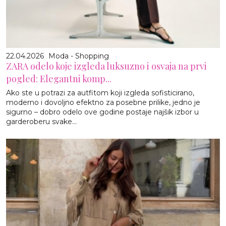
22.04.2026
Moda - Shopping
ZARA odelo koje izgleda luksuzno i osvaja na prvi
pogled: Elegantni komp...
Ako ste u potrazi za autfitom koji izgleda sofisticirano,
moderno i dovoljno efektno za posebne prilike, jedno je
sigurno – dobro odelo ove godine postaje najšik izbor u
garderoberu svake...