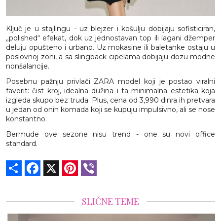
Ključ je u stajlingu - uz blejzer i košulju dobijaju sofisticiran,
„polished“ efekat, dok uz jednostavan top ili lagani džemper
deluju opušteno i urbano. Uz mokasine ili baletanke ostaju u
poslovnoj zoni, a sa slingback cipelama dobijaju dozu modne
nonšalancije.
Posebnu pažnju privlači ZARA model koji je postao viralni
favorit: čist kroj, idealna dužina i ta minimalna estetika koja
izgleda skupo bez truda. Plus, cena od 3,990 dinra ih pretvara
u jedan od onih komada koji se kupuju impulsivno, ali se nose
konstantno.
Bermude ove sezone nisu trend - one su novi office
standard.
Share
Facebook
X
Pinterest
Viber
SLIČNE TEME