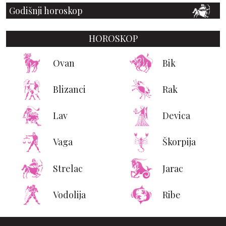
Godišnji horoskop
HOROSKOP
Ovan
Bik
Blizanci
Rak
Lav
Devica
Vaga
Škorpija
Strelac
Jarac
Vodolija
Ribe