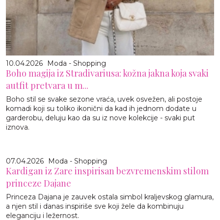
10.04.2026
Moda - Shopping
Boho magija iz Stradivariusa: kožna jakna koja svaki
autfit pretvara u m...
Boho stil se svake sezone vraća, uvek osvežen, ali postoje
komadi koji su toliko ikonični da kad ih jednom dodate u
garderobu, deluju kao da su iz nove kolekcije - svaki put
iznova.
07.04.2026
Moda - Shopping
Kardigan iz Zare inspirisan bezvremenskim stilom
princeze Dajane
Princeza Dajana je zauvek ostala simbol kraljevskog glamura,
a njen stil i danas inspiriše sve koji žele da kombinuju
eleganciju i ležernost.