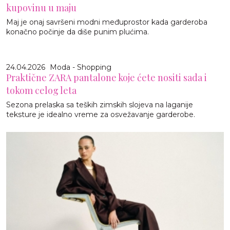
kupovinu u maju
Maj je onaj savršeni modni međuprostor kada garderoba
konačno počinje da diše punim plućima.
24.04.2026
Moda - Shopping
Praktične ZARA pantalone koje ćete nositi sada i
tokom celog leta
Sezona prelaska sa teških zimskih slojeva na laganije
teksture je idealno vreme za osvežavanje garderobe.