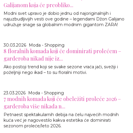
Galijanom koja će preobliko...
Modni svet upravo je dobio jednu od najoriginalnijih i
najuzbudljivijih vesti ove godine – legendarni Džon Galijano
udružuje snage sa globalnim modnim gigantom ZARA!
30.03.2026
Moda - Shopping
8 floralnih komada koji će dominirati prolećem –
garderoba nikad nije iz...
Ako postoji trend koji se svake sezone vraća jači, svežiji i
poželjniji nego ikad – to su floralni motivi.
23.03.2026
Moda - Shopping
7 modnih komada koji će obeležiti proleće 2026 –
garderoba više nikada n...
Petnaest spektakularnih debija na čelu najvećih modnih
kuća već je nagovestilo kakva estetika će dominirati
sezonom proleće/leto 2026.