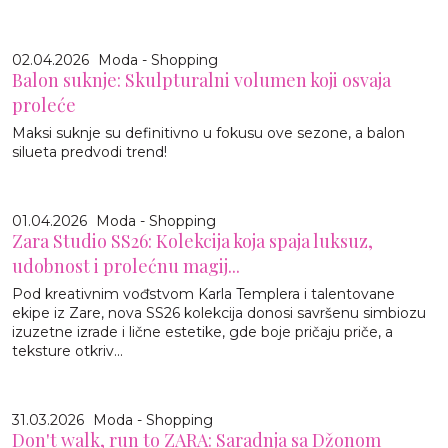
02.04.2026
Moda - Shopping
Balon suknje: Skulpturalni volumen koji osvaja
proleće
Maksi suknje su definitivno u fokusu ove sezone, a balon
silueta predvodi trend!
01.04.2026
Moda - Shopping
Zara Studio SS26: Kolekcija koja spaja luksuz,
udobnost i prolećnu magij...
Pod kreativnim vođstvom Karla Templera i talentovane
ekipe iz Zare, nova SS26 kolekcija donosi savršenu simbiozu
izuzetne izrade i lične estetike, gde boje pričaju priče, a
teksture otkriv...
31.03.2026
Moda - Shopping
Don't walk, run to ZARA: Saradnja sa Džonom