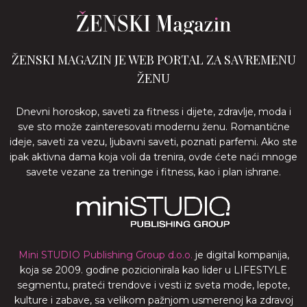
ŽENSKI MAGAZIN JE WEB PORTAL ZA SAVREMENU
ŽENU
Dnevni horoskop, saveti za fitness i dijete, zdravlje, moda i
sve sto može zainteresovati modernu ženu. Romantične
ideje, saveti za vezu, ljubavni saveti, poznati parfemi. Ako ste
ipak aktivna dama koja voli da trenira, ovde ćete naći mnoge
savete vezane za treninge i fitness, kao i plan ishrane.
Mini STUDIO Publishing Group d.o.o.
je digital kompanija,
koja se 2009. godine pozicionirala kao lider u LIFESTYLE
segmentu, prateći trendove i vesti iz sveta mode, lepote,
kulture i zabave, sa velikom pažnjom usmerenoj ka zdravoj