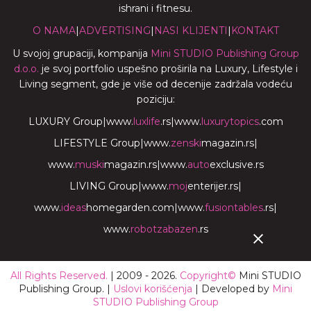
ishrani i fitnesu.
O NAMA
|
ADVERTISING
|
NASI KLIJENTI
|
KONTAKT
U svojoj grupaciji, kompanija
Mini STUDIO Publishing Group
d.o.o.
je svoj portfolio uspešno proširila na Luxury, Lifestyle i
Living segment, gde je više od decenije zadržala vodeću
poziciju:
LUXURY Group
|
www.
luxlife
.rs
|
www.
luxurytopics
.com
LIFESTYLE Group
|
www.
zenski
magazin.rs
|
www.
muski
magazin.rs
|
www.
auto
exclusive.rs
LIVING Group
|
www.
moj
enterijer.rs
|
www.
ideas
homegarden.com
|
www.
fusiontables
.rs
|
www.
robotzabazen
.rs
All Rights Reserved.
| 2009 - 2026.
Copyright©
Mini STUDIO
Publishing Group. |
Uslovi korišćenja
| Developed by
Mini
STUDIO Publishing Group