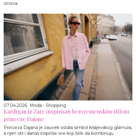
iznova.
07.04.2026
Moda - Shopping
Kardigan iz Zare inspirisan bezvremenskim stilom
princeze Dajane
Princeza Dajana je zauvek ostala simbol kraljevskog glamura,
a njen stil i danas inspiriše sve koji žele da kombinuju