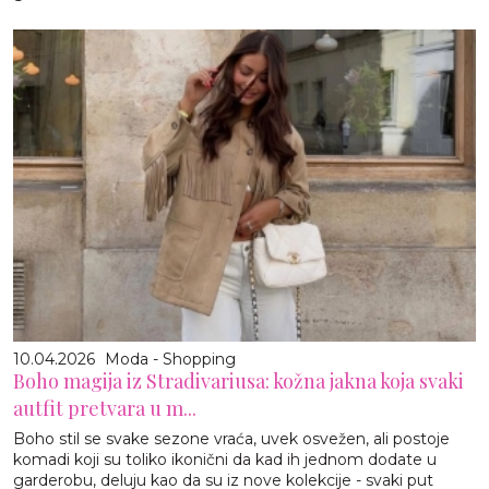
10.04.2026
Moda - Shopping
Boho magija iz Stradivariusa: kožna jakna koja svaki
autfit pretvara u m...
Boho stil se svake sezone vraća, uvek osvežen, ali postoje
komadi koji su toliko ikonični da kad ih jednom dodate u
garderobu, deluju kao da su iz nove kolekcije - svaki put