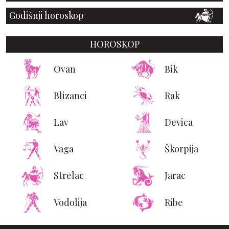
Godišnji horoskop
HOROSKOP
Ovan
Bik
Blizanci
Rak
Lav
Devica
Vaga
Škorpija
Strelac
Jarac
Vodolija
Ribe