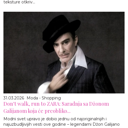
teksture otkriv...
31.03.2026
Moda - Shopping
Don't walk, run to ZARA: Saradnja sa Džonom
Galijanom koja će preobliko...
Modni svet upravo je dobio jednu od najoriginalnijih i
najuzbudljivijih vesti ove godine – legendarni Džon Galijano