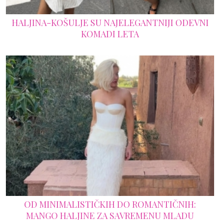
HALJINA-KOŠULJE SU NAJELEGANTNIJI ODEVNI
KOMADI LETA
OD MINIMALISTIČKIH DO ROMANTIČNIH:
MANGO HALJINE ZA SAVREMENU MLADU