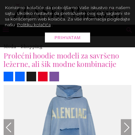
Koristimo kolačiće da poboljšamo Vaše iskustvo na našem
sajtu. Ukoliko nastavite da pretražujete ovaj sajt, saglasni ste
sa korišćenjem web kolačića. Za više informacija pogledajte
našu
Politiku kolačića
.
PRIHVATAM
Moda -
Shopping
Prolećni hoodie modeli za savršeno
ležerne, ali šik modne kombinacije
Share
Facebook
X
Pinterest
Viber