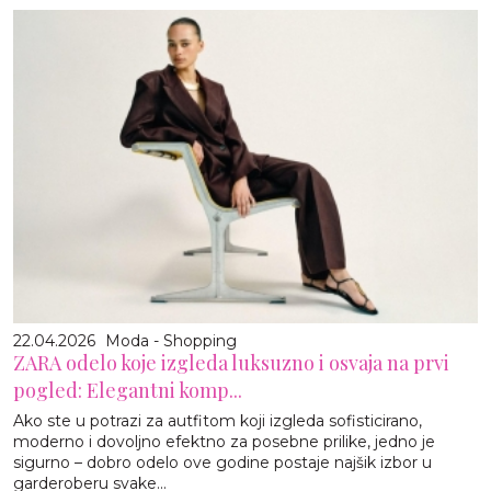
22.04.2026
Moda - Shopping
ZARA odelo koje izgleda luksuzno i osvaja na prvi
pogled: Elegantni komp...
Ako ste u potrazi za autfitom koji izgleda sofisticirano,
moderno i dovoljno efektno za posebne prilike, jedno je
sigurno – dobro odelo ove godine postaje najšik izbor u
garderoberu svake...