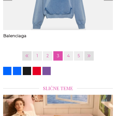
Balenciaga
«
»
1
2
3
4
5
Share
Facebook
X
Pinterest
Viber
SLIČNE TEME