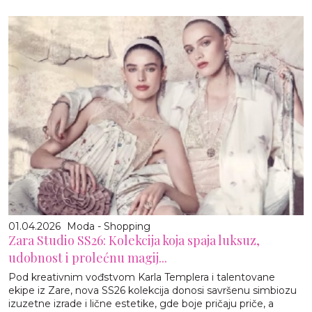
01.04.2026
Moda - Shopping
Zara Studio SS26: Kolekcija koja spaja luksuz,
udobnost i prolećnu magij...
Pod kreativnim vođstvom Karla Templera i talentovane
ekipe iz Zare, nova SS26 kolekcija donosi savršenu simbiozu
izuzetne izrade i lične estetike, gde boje pričaju priče, a