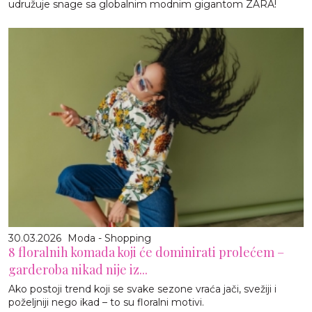
udružuje snage sa globalnim modnim gigantom ZARA!
30.03.2026
Moda - Shopping
8 floralnih komada koji će dominirati prolećem –
garderoba nikad nije iz...
Ako postoji trend koji se svake sezone vraća jači, svežiji i
poželjniji nego ikad – to su floralni motivi.