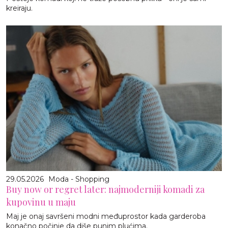
kreiraju.
29.05.2026
Moda - Shopping
Buy now or regret later: najmoderniji komadi za
kupovinu u maju
Maj je onaj savršeni modni međuprostor kada garderoba
konačno počinje da diše punim plućima.