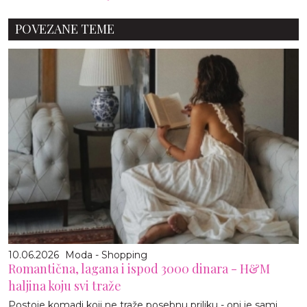
POVEZANE TEME
10.06.2026
Moda - Shopping
Romantična, lagana i ispod 3000 dinara - H&M
haljina koju svi traže
Postoje komadi koji ne traže posebnu priliku - oni je sami