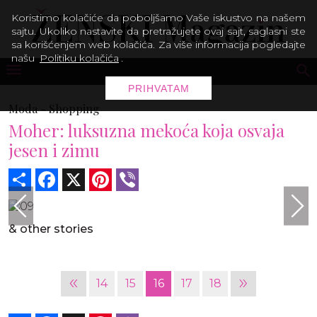
Koristimo kolačiće da poboljšamo Vaše iskustvo na našem
sajtu. Ukoliko nastavite da pretražujete ovaj sajt, saglasni ste
sa korišćenjem web kolačića. Za više informacija pogledajte
našu
Politiku kolačića
.
PRIHVATAM
Moda -
Shopping
Moher: luksuzna mekoća koja osvaja
jesen i zimu
Share
Facebook
X
Pinterest
Viber
& other stories
«
»
14
15
16
17
18