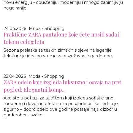
novu energiju - opušteniju, moderniju i mnogo zanimljiviju
nego ranije.
24.04.2026
Moda - Shopping
Praktične ZARA pantalone koje ćete nositi sada i
tokom celog leta
Sezona prelaska sa teških zimskih slojeva na laganije
teksture je idealno vreme za osvežavanje garderobe.
22.04.2026
Moda - Shopping
ZARA odelo koje izgleda luksuzno i osvaja na prvi
pogled: Elegantni komp...
Ako ste u potrazi za autfitom koji izgleda sofisticirano,
moderno i dovoljno efektno za posebne prilike, jedno je
sigurno – dobro odelo ove godine postaje najšik izbor u
garderoberu svake...