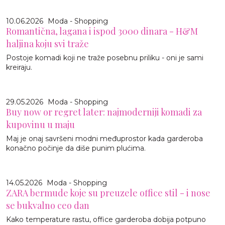
10.06.2026
Moda - Shopping
Romantična, lagana i ispod 3000 dinara - H&M
haljina koju svi traže
Postoje komadi koji ne traže posebnu priliku - oni je sami
kreiraju.
29.05.2026
Moda - Shopping
Buy now or regret later: najmoderniji komadi za
kupovinu u maju
Maj je onaj savršeni modni međuprostor kada garderoba
konačno počinje da diše punim plućima.
14.05.2026
Moda - Shopping
ZARA bermude koje su preuzele office stil - i nose
se bukvalno ceo dan
Kako temperature rastu, office garderoba dobija potpuno