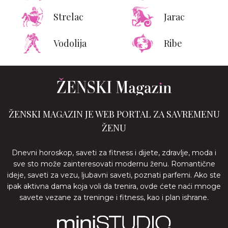
Strelac
Jarac
Vodolija
Ribe
ŽENSKI MAGAZIN JE WEB PORTAL ZA SAVREMENU
ŽENU
Dnevni horoskop, saveti za fitness i dijete, zdravlje, moda i
sve sto može zainteresovati modernu ženu. Romantične
ideje, saveti za vezu, ljubavni saveti, poznati parfemi. Ako ste
ipak aktivna dama koja voli da trenira, ovde ćete naći mnoge
savete vezane za treninge i fitness, kao i plan ishrane.