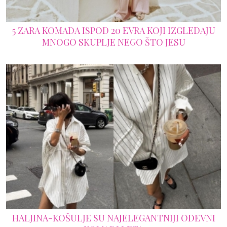
5 ZARA KOMADA ISPOD 20 EVRA KOJI IZGLEDAJU
MNOGO SKUPLJE NEGO ŠTO JESU
HALJINA-KOŠULJE SU NAJELEGANTNIJI ODEVNI