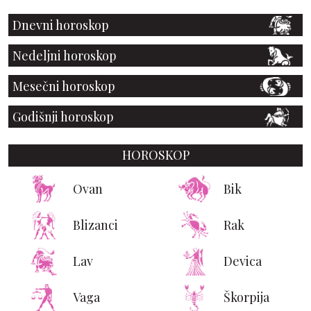
Dnevni horoskop
Nedeljni horoskop
Mesečni horoskop
Godišnji horoskop
HOROSKOP
Ovan
Bik
Blizanci
Rak
Lav
Devica
Vaga
Škorpija