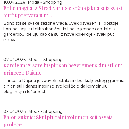
10.04.2026
Moda - Shopping
Boho magija iz Stradivariusa: kožna jakna koja svaki
autfit pretvara u m...
Boho stil se svake sezone vraća, uvek osvežen, ali postoje
komadi koji su toliko ikonični da kad ih jednom dodate u
garderobu, deluju kao da su iz nove kolekcije - svaki put
iznova.
07.04.2026
Moda - Shopping
Kardigan iz Zare inspirisan bezvremenskim stilom
princeze Dajane
Princeza Dajana je zauvek ostala simbol kraljevskog glamura,
a njen stil i danas inspiriše sve koji žele da kombinuju
eleganciju i ležernost.
02.04.2026
Moda - Shopping
Balon suknje: Skulpturalni volumen koji osvaja
proleće