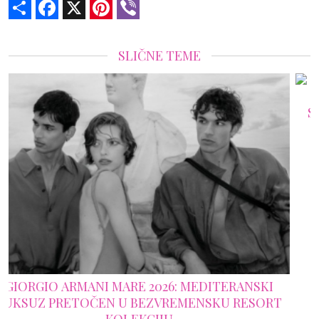
Share
Facebook
X
Pinterest
Viber
SLIČNE TEME
SAINT LAURENT DONOSI DUH MEDITERANA U
NOVU RESPIRO KAMPANJU