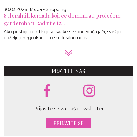
30.03.2026
Moda - Shopping
8 floralnih komada koji će dominirati prolećem –
garderoba nikad nije iz...
Ako postoji trend koji se svake sezone vraća jači, svežiji i
poželjniji nego ikad – to su floralni motivi.
PRATITE NAS
Prijavite se za naš newsletter
PRIJAVITE SE