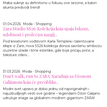
Maksi suknje su definitivno u fokusu ove sezone, a balon
silueta predvodi trend!
01.04.2026
Moda - Shopping
Zara Studio SS26: Kolekcija koja spaja luksuz,
udobnost i prolećnu magij...
Pod kreativnim vođstvom Karla Templera i talentovane
ekipe iz Zare, nova SS26 kolekcija donosi savršenu simbiozu
izuzetne izrade i lične estetike, gde boje pričaju priče, a
teksture otkriv...
31.03.2026
Moda - Shopping
Don't walk, run to ZARA: Saradnja sa Džonom
Galijanom koja će preobliko...
Modni svet upravo je dobio jednu od najoriginalnijih i
najuzbudljivijih vesti ove godine – legendarni Džon Galijano
udružuje snage sa globalnim modnim gigantom ZARA!