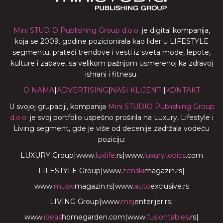
Mini STUDIO Publishing Group d.o.o.
je digital kompanija,
koja se 2009. godine pozicionirala kao lider u LIFESTYLE
segmentu, prateći trendove i vesti iz sveta mode, lepote,
kulture i zabave, sa velikom pažnjom usmerenoj ka zdravoj
ishrani i fitnesu.
O NAMA
|
ADVERTISING
|
NASI KLIJENTI
|
KONTAKT
U svojoj grupaciji, kompanija
Mini STUDIO Publishing Group
d.o.o.
je svoj portfolio uspešno proširila na Luxury, Lifestyle i
Living segment, gde je više od decenije zadržala vodeću
poziciju:
LUXURY Group
|
www.
luxlife
.rs
|
www.
luxurytopics
.com
LIFESTYLE Group
|
www.
zenski
magazin.rs
|
www.
muski
magazin.rs
|
www.
auto
exclusive.rs
LIVING Group
|
www.
moj
enterijer.rs
|
www.
ideas
homegarden.com
|
www.
fusiontables
.rs
|