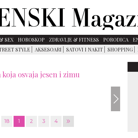
& SEX
HOROSKOP
ZDRAVLJE & FITNESS
PORODICA
E
TREET STYLE
AKSESOARI
SATOVI I NAKIT
SHOPPING
koja osvaja jesen i zimu
»
18
1
2
3
4