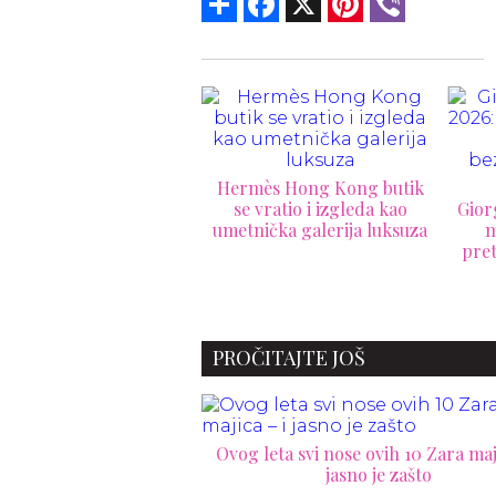
rmès Hong Kong butik
Prvi
e vratio i izgleda kao
Giorgio Armani Mare 2026:
Beck
tnička galerija luksuza
mediteranski luksuz
pretočen u bezvremensku
resort kolekciju
PROČITAJTE JOŠ
Ovog leta svi nose ovih 10 Zara maji
jasno je zašto