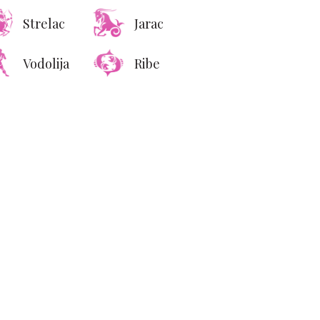
Strelac
Jarac
Vodolija
Ribe