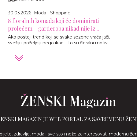
30.03.2026
Moda - Shopping
8 floralnih komada koji će dominirati
prolećem – garderoba nikad nije iz...
Ako postoji trend koji se svake sezone vraća jači,
svežiji i poželjniji nego ikad – to su floralni motivi.
ŽENSKI MAGAZIN JE WEB PORTAL ZA SAVREMENU ŽEN
 dijete, zdravlje, moda i sve sto može zainteresovati modernu že