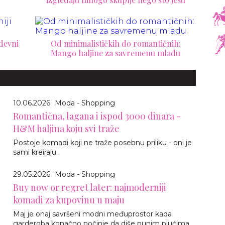
odevni
Od minimalističkih do romantičnih:
Mango haljine za savremenu mladu
10.06.2026
Moda - Shopping
Romantična, lagana i ispod 3000 dinara -
H&M haljina koju svi traže
Postoje komadi koji ne traže posebnu priliku - oni je
sami kreiraju.
29.05.2026
Moda - Shopping
Buy now or regret later: najmoderniji
komadi za kupovinu u maju
Maj je onaj savršeni modni međuprostor kada
garderoba konačno počinje da diše punim plućima.