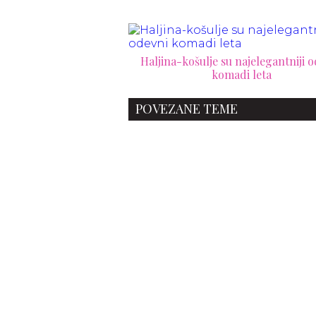
Haljina-košulje su najelegantniji 
komadi leta
POVEZANE TEME