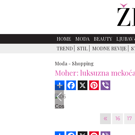
HOME
MODA
BEAUTY
LJUBAV 
TREND
STIL
MODNE REVIJE
S
Moda -
Shopping
Moher: luksuzna mekoća 
Share
Facebook
X
Pinterest
Viber
Cos
«
16
17
Share
Facebook
X
Pinterest
Viber