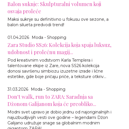
Balon suknje: Skulpturalni volumen koji
osvaja proleće
Maksi suknje su definitivno u fokusu ove sezone, a
balon silueta predvodi trend!
01.04.2026
Moda - Shopping
Zara Studio SS26: Kolekcija koja spaja luksuz,
udobnost i prolećnu magij...
Pod kreativnim vođstvom Karla Templera i
talentovane ekipe iz Zare, nova SS26 kolekcija
donosi savršenu simbiozu izuzetne izrade i lične
estetike, gde boje pričaju priče, a teksture otkriv...
31.03.2026
Moda - Shopping
Don't walk, run to ZARA: Saradnja sa
Džonom Galijanom koja će preobliko...
Modni svet upravo je dobio jednu od najoriginalnijih i
najuzbudljivijih vesti ove godine – legendarni Džon
Galijano udružuje snage sa globalnim modnim
gigantom ZARA!