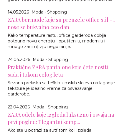
14.05.2026
Moda - Shopping
ZARA bermude koje su preuzele office stil - i
nose se bukvalno ceo dan
Kako temperature rastu, office garderoba dobija
potpuno novu energiju - opušteniju, moderniju i
mnogo zanimljiviju nego ranije.
24.04.2026
Moda - Shopping
Praktične ZARA pantalone koje ćete nositi
sada i tokom celog leta
Sezona prelaska sa teških zimskih slojeva na laganije
teksture je idealno vreme za osvežavanje
garderobe.
22.04.2026
Moda - Shopping
ZARA odelo koje izgleda luksuzno i osvaja na
prvi pogled: Elegantni komp...
Ako ste u potrazi za autfitom koji izgleda