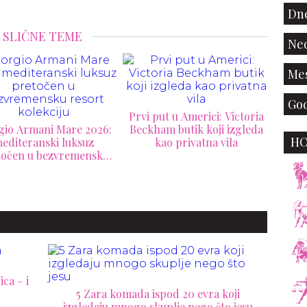
Dne
SLIČNE TEME
Ned
Mes
God
Gra
 put u Americi: Victoria
D
ham butik koji izgleda
H
kao privatna vila
Saint Laurent donosi duh
Mediterana u novu Respiro
kampanju
ca – i
5 Zara komada ispod 20 evra koji
izgledaju mnogo skuplje nego što jesu