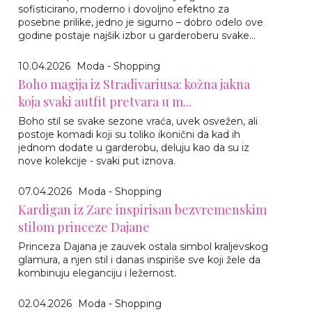
sofisticirano, moderno i dovoljno efektno za
posebne prilike, jedno je sigurno – dobro odelo ove
godine postaje najšik izbor u garderoberu svake...
10.04.2026
Moda - Shopping
Boho magija iz Stradivariusa: kožna jakna
koja svaki autfit pretvara u m...
Boho stil se svake sezone vraća, uvek osvežen, ali
postoje komadi koji su toliko ikonični da kad ih
jednom dodate u garderobu, deluju kao da su iz
nove kolekcije - svaki put iznova.
07.04.2026
Moda - Shopping
Kardigan iz Zare inspirisan bezvremenskim
stilom princeze Dajane
Princeza Dajana je zauvek ostala simbol kraljevskog
glamura, a njen stil i danas inspiriše sve koji žele da
kombinuju eleganciju i ležernost.
02.04.2026
Moda - Shopping