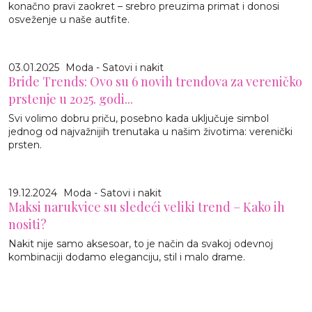
konačno pravi zaokret – srebro preuzima primat i donosi
osveženje u naše autfite.
03.01.2025
Moda - Satovi i nakit
Bride Trends: Ovo su 6 novih trendova za vereničko
prstenje u 2025. godi...
Svi volimo dobru priču, posebno kada uključuje simbol
jednog od najvažnijih trenutaka u našim životima: verenički
prsten.
19.12.2024
Moda - Satovi i nakit
Maksi narukvice su sledeći veliki trend – Kako ih
nositi?
Nakit nije samo aksesoar, to je način da svakoj odevnoj
kombinaciji dodamo eleganciju, stil i malo drame.