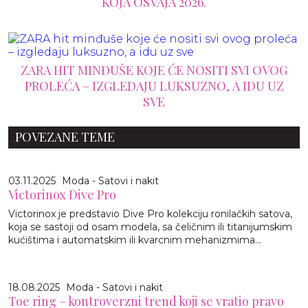
KOJA OSVAJA 2026.
ZARA HIT MINĐUŠE KOJE ĆE NOSITI SVI OVOG
PROLEĆA – IZGLEDAJU LUKSUZNO, A IDU UZ
SVE
POVEZANE TEME
03.11.2025
Moda - Satovi i nakit
Victorinox Dive Pro
Victorinox je predstavio Dive Pro kolekciju ronilačkih satova,
koja se sastoji od osam modela, sa čeličnim ili titanijumskim
kućištima i automatskim ili kvarcnim mehanizmima…
18.08.2025
Moda - Satovi i nakit
Toe ring – kontroverzni trend koji se vratio pravo