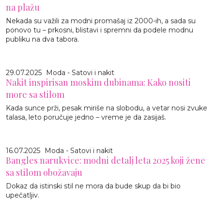
na plažu
Nekada su važili za modni promašaj iz 2000-ih, a sada su
ponovo tu – prkosni, blistavi i spremni da podele modnu
publiku na dva tabora.
29.07.2025
Moda - Satovi i nakit
Nakit inspirisan moskim dubinama: Kako nositi
more sa stilom
Kada sunce prži, pesak miriše na slobodu, a vetar nosi zvuke
talasa, leto poručuje jedno – vreme je da zasijaš.
16.07.2025
Moda - Satovi i nakit
Bangles narukvice: modni detalj leta 2025 koji žene
sa stilom obožavaju
Dokaz da istinski stil ne mora da bude skup da bi bio
upečatljiv.