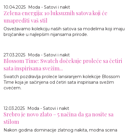
10.04.2025
Moda - Satovi i nakit
Zelena energija: 10 luksuznih satova koji će
unaprediti vaš stil
Osvežavamo kolekciju naših satova sa modelima koji imaju
brojčanike u najlepšim nijansama prirode.
27.03.2025
Moda - Satovi i nakit
Blossom Time: Swatch dočekuje proleće sa četiri
sata inspirisana svežim...
Swatch pozdravlja proleće lansiranjem kolekcije Blossom
Time koja je sačinjena od četiri sata inspirisana svežim
cvećem.
12.03.2025
Moda - Satovi i nakit
Srebro je novo zlato – 5 načina da ga nosite sa
stilom
Nakon godina dominacije zlatnog nakita, modna scena