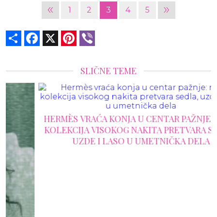
«
»
1
2
3
4
5
Share
Facebook
X
Pinterest
Viber
SLIČNE TEME
HERMÈS VRAĆA KONJA U CENTAR PAŽNJE: NOVA
KOLEKCIJA VISOKOG NAKITA PRETVARA SEDLA,
UZDE I LASO U UMETNIČKA DELA