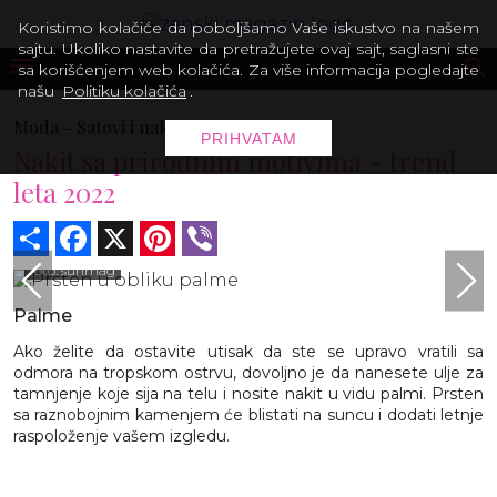
Koristimo kolačiće da poboljšamo Vaše iskustvo na našem
sajtu. Ukoliko nastavite da pretražujete ovaj sajt, saglasni ste
sa korišćenjem web kolačića. Za više informacija pogledajte
našu
Politiku kolačića
.
Moda -
Satovi i nakit
PRIHVATAM
Nakit sa prirodnim motivima - trend
leta 2022
Share
Facebook
X
Pinterest
Viber
foto: sunmag
Palme
Ako želite da ostavite utisak da ste se upravo vratili sa
odmora na tropskom ostrvu, dovoljno je da nanesete ulje za
tamnjenje koje sija na telu i nosite nakit u vidu palmi. Prsten
sa raznobojnim kamenjem će blistati na suncu i dodati letnje
raspoloženje vašem izgledu.