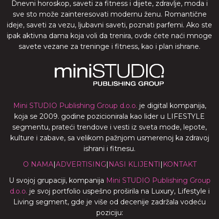
Dnevni horoskop, saveti za fitness i dijete, zdravlje, moda i
sve sto može zainteresovati modernu ženu. Romantične
ideje, saveti za vezu, ljubavni saveti, poznati parfemi. Ako ste
ipak aktivna dama koja voli da trenira, ovde ćete naći mnoge
savete vezane za treninge i fitness, kao i plan ishrane.
Mini STUDIO Publishing Group d.o.o.
je digital kompanija,
koja se 2009. godine pozicionirala kao lider u LIFESTYLE
segmentu, prateći trendove i vesti iz sveta mode, lepote,
kulture i zabave, sa velikom pažnjom usmerenoj ka zdravoj
ishrani i fitnesu.
O NAMA
|
ADVERTISING
|
NASI KLIJENTI
|
KONTAKT
U svojoj grupaciji, kompanija
Mini STUDIO Publishing Group
d.o.o.
je svoj portfolio uspešno proširila na Luxury, Lifestyle i
Living segment, gde je više od decenije zadržala vodeću
poziciju: