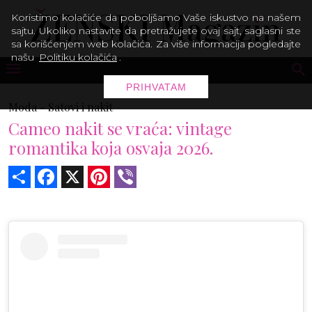
Koristimo kolačiće da poboljšamo Vaše iskustvo na našem
sajtu. Ukoliko nastavite da pretražujete ovaj sajt, saglasni ste
sa korišćenjem web kolačića. Za više informacija pogledajte
našu
Politiku kolačića
.
PRIHVATAM
Moda -
Satovi i nakit
Cameo nakit se vraća: vintage
romantika koja osvaja 2026.
Share
Facebook
X
Pinterest
Viber