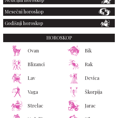
Mesečni horoskop
Godišnji horoskop
HOROSKOP
Ovan
Bik
Blizanci
Rak
Lav
Devica
Vaga
Škorpija
Strelac
Jarac