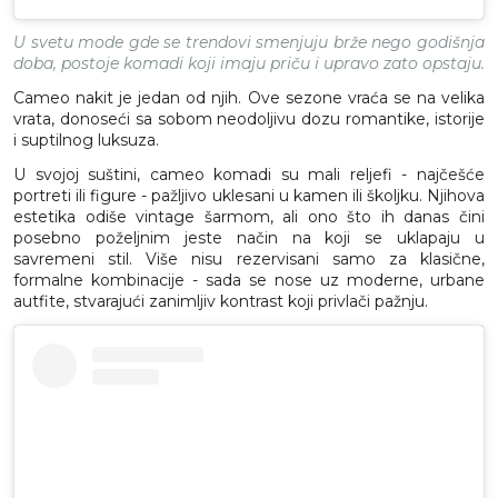
U svetu mode gde se trendovi smenjuju brže nego godišnja
doba, postoje komadi koji imaju priču i upravo zato opstaju.
Cameo nakit je jedan od njih. Ove sezone vraća se na velika
vrata, donoseći sa sobom neodoljivu dozu romantike, istorije
i suptilnog luksuza.
U svojoj suštini, cameo komadi su mali reljefi - najčešće
portreti ili figure - pažljivo uklesani u kamen ili školjku. Njihova
estetika odiše vintage šarmom, ali ono što ih danas čini
posebno poželjnim jeste način na koji se uklapaju u
savremeni stil. Više nisu rezervisani samo za klasične,
formalne kombinacije - sada se nose uz moderne, urbane
autfite, stvarajući zanimljiv kontrast koji privlači pažnju.