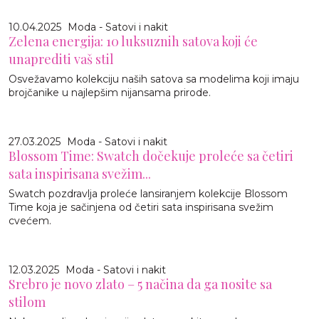
10.04.2025
Moda - Satovi i nakit
Zelena energija: 10 luksuznih satova koji će
unaprediti vaš stil
Osvežavamo kolekciju naših satova sa modelima koji imaju
brojčanike u najlepšim nijansama prirode.
27.03.2025
Moda - Satovi i nakit
Blossom Time: Swatch dočekuje proleće sa četiri
sata inspirisana svežim...
Swatch pozdravlja proleće lansiranjem kolekcije Blossom
Time koja je sačinjena od četiri sata inspirisana svežim
cvećem.
12.03.2025
Moda - Satovi i nakit
Srebro je novo zlato – 5 načina da ga nosite sa
stilom