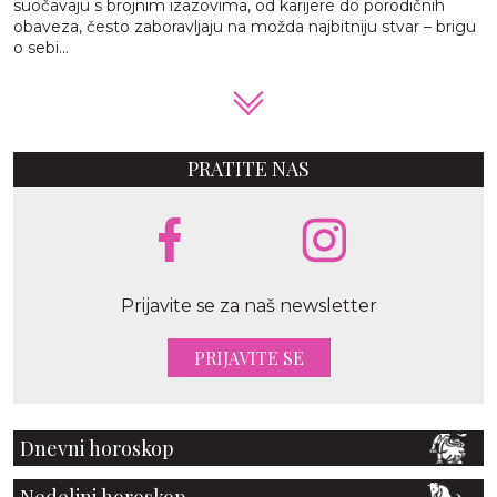
suočavaju s brojnim izazovima, od karijere do porodičnih
obaveza, često zaboravljaju na možda najbitniju stvar – brigu
o sebi...
PRATITE NAS
Prijavite se za naš newsletter
PRIJAVITE SE
Dnevni horoskop
Nedeljni horoskop