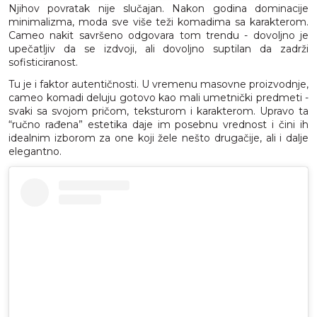
Njihov povratak nije slučajan. Nakon godina dominacije
minimalizma, moda sve više teži komadima sa karakterom.
Cameo nakit savršeno odgovara tom trendu - dovoljno je
upečatljiv da se izdvoji, ali dovoljno suptilan da zadrži
sofisticiranost.
Tu je i faktor autentičnosti. U vremenu masovne proizvodnje,
cameo komadi deluju gotovo kao mali umetnički predmeti -
svaki sa svojom pričom, teksturom i karakterom. Upravo ta
“ručno rađena” estetika daje im posebnu vrednost i čini ih
idealnim izborom za one koji žele nešto drugačije, ali i dalje
elegantno.