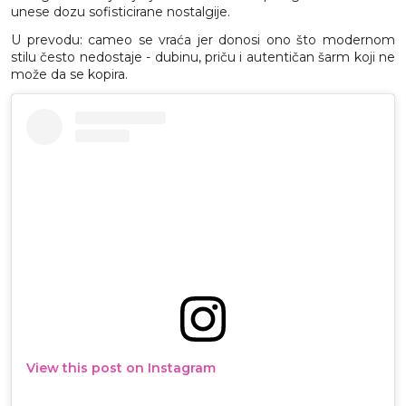
unese dozu sofisticirane nostalgije.
U prevodu: cameo se vraća jer donosi ono što modernom
stilu često nedostaje - dubinu, priču i autentičan šarm koji ne
može da se kopira.
View this post on Instagram