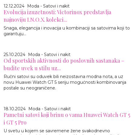
12.12.2024
Moda - Satovi i nakit
Evolucija izuzetnosti: Victorinox predstavlja
najnoviju I.N.O.X. kolekci...
Snaga, elegancija i inovacija u kombinaciji sa satovima koji to
garantuju...
25.10.2024
Moda - Satovi i nakit
Od sportskih aktivnosti do poslovnih sastanaka –
budite uvek u stilu uz...
Ručni satovi su oduvek bili neizostavna modna nota, a uz
novu Huawei Watch GT 5 seriju mogućnosti kombinovanja
postale su neograničene.
18.10.2024
Moda - Satovi i nakit
Pametni satovi koji brinu o vama Huawei Watch GT 5
i GT 5 Pro
U svetu u kojem se savremene žene svakodnevno