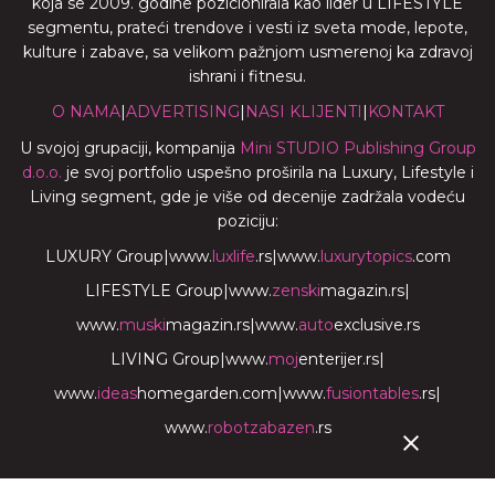
koja se 2009. godine pozicionirala kao lider u LIFESTYLE
segmentu, prateći trendove i vesti iz sveta mode, lepote,
kulture i zabave, sa velikom pažnjom usmerenoj ka zdravoj
ishrani i fitnesu.
O NAMA
|
ADVERTISING
|
NASI KLIJENTI
|
KONTAKT
U svojoj grupaciji, kompanija
Mini STUDIO Publishing Group
d.o.o.
je svoj portfolio uspešno proširila na Luxury, Lifestyle i
Living segment, gde je više od decenije zadržala vodeću
poziciju:
LUXURY Group
|
www.
luxlife
.rs
|
www.
luxurytopics
.com
LIFESTYLE Group
|
www.
zenski
magazin.rs
|
www.
muski
magazin.rs
|
www.
auto
exclusive.rs
LIVING Group
|
www.
moj
enterijer.rs
|
www.
ideas
homegarden.com
|
www.
fusiontables
.rs
|
www.
robotzabazen
.rs