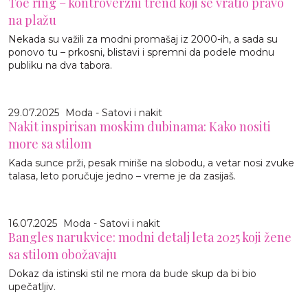
Toe ring – kontroverzni trend koji se vratio pravo
na plažu
Nekada su važili za modni promašaj iz 2000-ih, a sada su
ponovo tu – prkosni, blistavi i spremni da podele modnu
publiku na dva tabora.
29.07.2025
Moda - Satovi i nakit
Nakit inspirisan moskim dubinama: Kako nositi
more sa stilom
Kada sunce prži, pesak miriše na slobodu, a vetar nosi zvuke
talasa, leto poručuje jedno – vreme je da zasijaš.
16.07.2025
Moda - Satovi i nakit
Bangles narukvice: modni detalj leta 2025 koji žene
sa stilom obožavaju
Dokaz da istinski stil ne mora da bude skup da bi bio
upečatljiv.