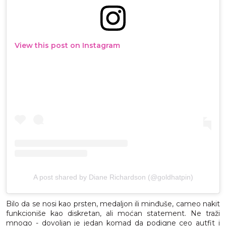
View this post on Instagram
A post shared by Diane Richardson (@goldhatpin)
Bilo da se nosi kao prsten, medaljon ili minđuše, cameo nakit
funkcioniše kao diskretan, ali moćan statement. Ne traži
mnogo - dovoljan je jedan komad da podigne ceo autfit i