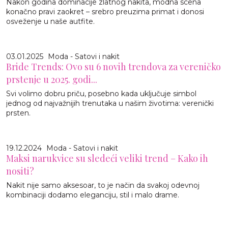
Nakon godina dominacije zlatnog nakita, modna scena
konačno pravi zaokret – srebro preuzima primat i donosi
osveženje u naše autfite.
03.01.2025
Moda - Satovi i nakit
Bride Trends: Ovo su 6 novih trendova za vereničko
prstenje u 2025. godi...
Svi volimo dobru priču, posebno kada uključuje simbol
jednog od najvažnijih trenutaka u našim životima: verenički
prsten.
19.12.2024
Moda - Satovi i nakit
Maksi narukvice su sledeći veliki trend – Kako ih
nositi?
Nakit nije samo aksesoar, to je način da svakoj odevnoj
kombinaciji dodamo eleganciju, stil i malo drame.