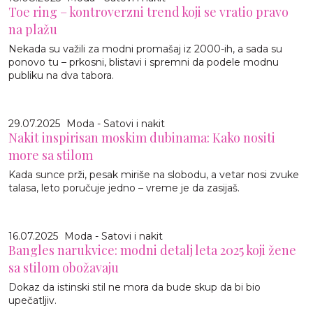
Toe ring – kontroverzni trend koji se vratio pravo
na plažu
Nekada su važili za modni promašaj iz 2000-ih, a sada su
ponovo tu – prkosni, blistavi i spremni da podele modnu
publiku na dva tabora.
29.07.2025
Moda - Satovi i nakit
Nakit inspirisan moskim dubinama: Kako nositi
more sa stilom
Kada sunce prži, pesak miriše na slobodu, a vetar nosi zvuke
talasa, leto poručuje jedno – vreme je da zasijaš.
16.07.2025
Moda - Satovi i nakit
Bangles narukvice: modni detalj leta 2025 koji žene
sa stilom obožavaju
Dokaz da istinski stil ne mora da bude skup da bi bio
upečatljiv.