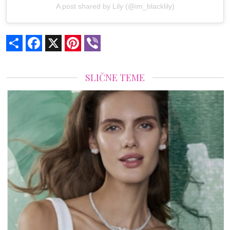
A post shared by Lily (@im_blacklily)
Share
Facebook
X
Pinterest
Viber
SLIČNE TEME