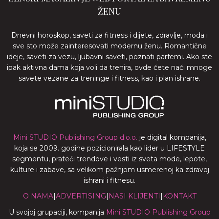
ŽENU
Dnevni horoskop, saveti za fitness i dijete, zdravlje, moda i
sve sto može zainteresovati modernu ženu. Romantične
ideje, saveti za vezu, ljubavni saveti, poznati parfemi. Ako ste
ipak aktivna dama koja voli da trenira, ovde ćete naći mnoge
savete vezane za treninge i fitness, kao i plan ishrane.
Mini STUDIO Publishing Group d.o.o.
je digital kompanija,
koja se 2009. godine pozicionirala kao lider u LIFESTYLE
segmentu, prateći trendove i vesti iz sveta mode, lepote,
kulture i zabave, sa velikom pažnjom usmerenoj ka zdravoj
ishrani i fitnesu.
O NAMA
|
ADVERTISING
|
NASI KLIJENTI
|
KONTAKT
U svojoj grupaciji, kompanija
Mini STUDIO Publishing Group