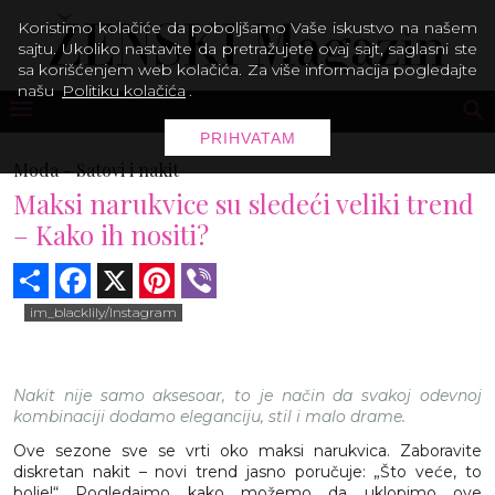
Koristimo kolačiće da poboljšamo Vaše iskustvo na našem
sajtu. Ukoliko nastavite da pretražujete ovaj sajt, saglasni ste
sa korišćenjem web kolačića. Za više informacija pogledajte
našu
Politiku kolačića
.
PRIHVATAM
Moda -
Satovi i nakit
Maksi narukvice su sledeći veliki trend
– Kako ih nositi?
Share
Facebook
X
Pinterest
Viber
im_blacklily/Instagram
Nakit nije samo aksesoar, to je način da svakoj odevnoj
kombinaciji dodamo eleganciju, stil i malo drame.
Ove sezone sve se vrti oko maksi narukvica. Zaboravite
diskretan nakit – novi trend jasno poručuje: „Što veće, to
bolje!“ Pogledajmo kako možemo da uklopimo ove