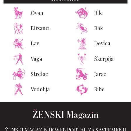
Ovan
Bik
Blizanci
Rak
Lav
Devica
Vaga
Škorpija
Strelac
Jarac
Vodolija
Ribe
ŽENSKI MAGAZIN JE WEB PORTAL ZA SAVREMENU