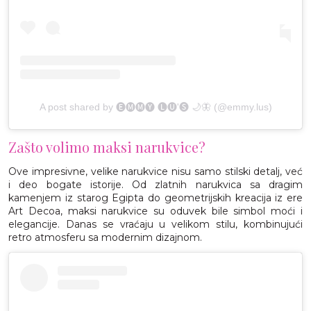
A post shared by 🅔🅜🅜🅨 🅛🅤'🅢 🌙🦋 (@emmy.lus)
Zašto volimo maksi narukvice?
Ove impresivne, velike narukvice nisu samo stilski detalj, već
i deo bogate istorije. Od zlatnih narukvica sa dragim
kamenjem iz starog Egipta do geometrijskih kreacija iz ere
Art Decoa, maksi narukvice su oduvek bile simbol moći i
elegancije. Danas se vraćaju u velikom stilu, kombinujući
retro atmosferu sa modernim dizajnom.