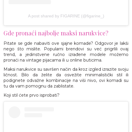
A post shared by FIGARINE (@figarine_)
Gde pronaći najbolje maksi narukvice?
Pitate se gde nabaviti ove sjajne komade? Odgovor je lakši
nego što mislite. Popularni brendovi su već prigrlili ovaj
trend, a jedinstvene ručno izrađene modele možemo
pronaći na vintage pijacama ili u online buticima.
Maksi narukvice su savršen način da kroz izgled izrazite svoju
ličnost. Bilo da želite da osvežite minimalistički stil ili
podignete odvažne kombinacije na viši nivo, ovi komadi su
tu da vam pomognu da zablistate.
Koji stil ćete prvo isprobati?