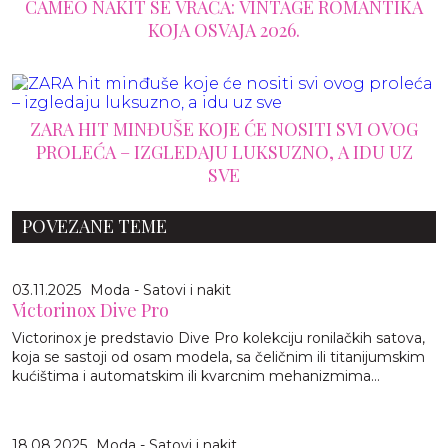
CAMEO NAKIT SE VRAĆA: VINTAGE ROMANTIKA
KOJA OSVAJA 2026.
ZARA HIT MINĐUŠE KOJE ĆE NOSITI SVI OVOG
PROLEĆA – IZGLEDAJU LUKSUZNO, A IDU UZ
SVE
POVEZANE TEME
03.11.2025
Moda - Satovi i nakit
Victorinox Dive Pro
Victorinox je predstavio Dive Pro kolekciju ronilačkih satova,
koja se sastoji od osam modela, sa čeličnim ili titanijumskim
kućištima i automatskim ili kvarcnim mehanizmima…
18.08.2025
Moda - Satovi i nakit