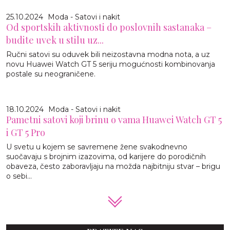
25.10.2024
Moda - Satovi i nakit
Od sportskih aktivnosti do poslovnih sastanaka –
budite uvek u stilu uz...
Ručni satovi su oduvek bili neizostavna modna nota, a uz
novu Huawei Watch GT 5 seriju mogućnosti kombinovanja
postale su neograničene.
18.10.2024
Moda - Satovi i nakit
Pametni satovi koji brinu o vama Huawei Watch GT 5
i GT 5 Pro
U svetu u kojem se savremene žene svakodnevno
suočavaju s brojnim izazovima, od karijere do porodičnih
obaveza, često zaboravljaju na možda najbitniju stvar – brigu
o sebi...