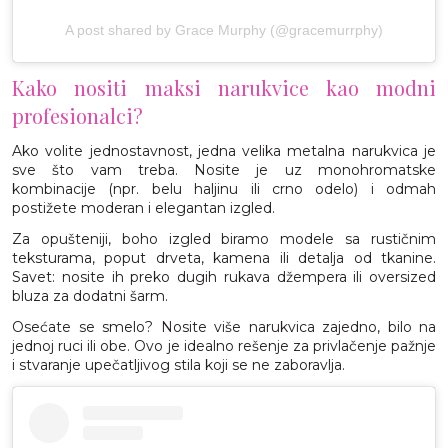
A post shared by Grace Murphy (@gracemurrphy)
Kako nositi maksi narukvice kao modni
profesionalci?
Ako volite jednostavnost, jedna velika metalna narukvica je
sve što vam treba. Nosite je uz monohromatske
kombinacije (npr. belu haljinu ili crno odelo) i odmah
postižete moderan i elegantan izgled.
Za opušteniji, boho izgled biramo modele sa rustičnim
teksturama, poput drveta, kamena ili detalja od tkanine.
Savet: nosite ih preko dugih rukava džempera ili oversized
bluza za dodatni šarm.
Osećate se smelo? Nosite više narukvica zajedno, bilo na
jednoj ruci ili obe. Ovo je idealno rešenje za privlačenje pažnje
i stvaranje upečatljivog stila koji se ne zaboravlja.