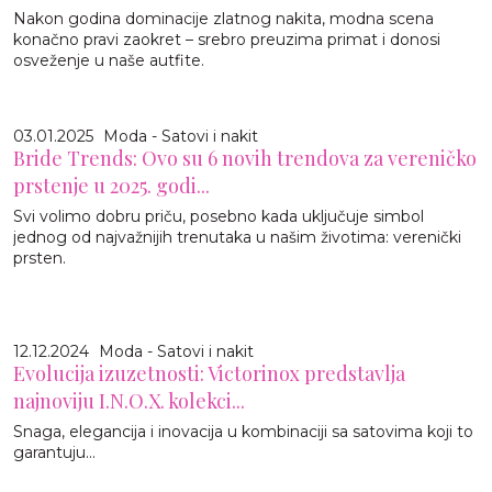
Nakon godina dominacije zlatnog nakita, modna scena
konačno pravi zaokret – srebro preuzima primat i donosi
osveženje u naše autfite.
03.01.2025
Moda - Satovi i nakit
Bride Trends: Ovo su 6 novih trendova za vereničko
prstenje u 2025. godi...
Svi volimo dobru priču, posebno kada uključuje simbol
jednog od najvažnijih trenutaka u našim životima: verenički
prsten.
12.12.2024
Moda - Satovi i nakit
Evolucija izuzetnosti: Victorinox predstavlja
najnoviju I.N.O.X. kolekci...
Snaga, elegancija i inovacija u kombinaciji sa satovima koji to
garantuju...