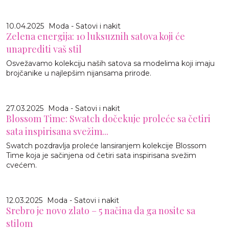
10.04.2025
Moda - Satovi i nakit
Zelena energija: 10 luksuznih satova koji će
unaprediti vaš stil
Osvežavamo kolekciju naših satova sa modelima koji imaju
brojčanike u najlepšim nijansama prirode.
27.03.2025
Moda - Satovi i nakit
Blossom Time: Swatch dočekuje proleće sa četiri
sata inspirisana svežim...
Swatch pozdravlja proleće lansiranjem kolekcije Blossom
Time koja je sačinjena od četiri sata inspirisana svežim
cvećem.
12.03.2025
Moda - Satovi i nakit
Srebro je novo zlato – 5 načina da ga nosite sa
stilom