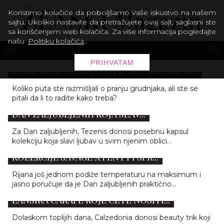
Koristimo kolačiće da poboljšamo Vaše iskustvo na našem
sajtu. Ukoliko nastavite da pretražujete ovaj sajt, saglasni ste
sa korišćenjem web kolačića. Za više informacija pogledajte
našu
Politiku kolačića
.
PRIHVATAM
6 KORAKA ZA PRAVILNO PRANJE GRUDNJAKA
Koliko puta ste razmišljali o pranju grudnjaka, ali ste se
pitali da li to radite kako treba?
THE SHAPE OF LOVE: TEZENIS KOLEKCIJA ZA
DAN ZALJUBLJENIH KOJA SLAV...
Za Dan zaljubljenih, Tezenis donosi posebnu kapsul
kolekciju koja slavi ljubav u svim njenim oblici...
RIJANA POZIRA U DONJEM VEŠU IZ NOVE
KOLEKCIJE SAVAGE X FENTY I SPR...
Rijana još jednom podiže temperaturu na maksimum i
jasno poručuje da je Dan zaljubljenih praktično...
NOGE KAO SA INSTAGRAMA? CALZEDONIA
LANSIRA ČARAPE KOJE ĆETE NOSITI...
Dolaskom toplijih dana, Calzedonia donosi beauty trik koji