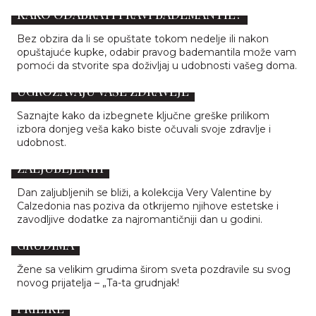
KAKO ODABRATI PRAVI BADEMANTIL?
Bez obzira da li se opuštate tokom nedelje ili nakon
opuštajuće kupke, odabir pravog bademantila može vam
pomoći da stvorite spa doživljaj u udobnosti vašeg doma.
5 GREŠAKA PRI IZBORU DONJEG VEŠA KOJE
UGROŽAVAJU VAŠE ZDRAVLJE
Saznajte kako da izbegnete ključne greške prilikom
izbora donjeg veša kako biste očuvali svoje zdravlje i
udobnost.
CALZEDONIA KOLEKCIJA ZA DAN
ZALJUBLJENIH
Dan zaljubljenih se bliži, a kolekcija Very Valentine by
Calzedonia nas poziva da otkrijemo njihove estetske i
zavodljive dodatke za najromantičniji dan u godini.
GRUDNJAK KOJI JE ODUŠEVIO ŽENE SA VELIKIM
GRUDIMA
Žene sa velikim grudima širom sveta pozdravile su svog
novog prijatelja – „Ta-ta grudnjak!
POTPUNO NOV DIZAJN GAĆICA ZA POSEBNE
PRILIKE