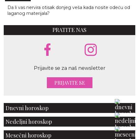
Da li vas nervira otisak donjeg veša kada nosite odeću od
laganog materijala?
PRATITE NAS
Prijavite se za naš newsletter
PRIJAVITE SE
Dnevni horoskop
Nedeljni horoskop
Mesečni horoskop