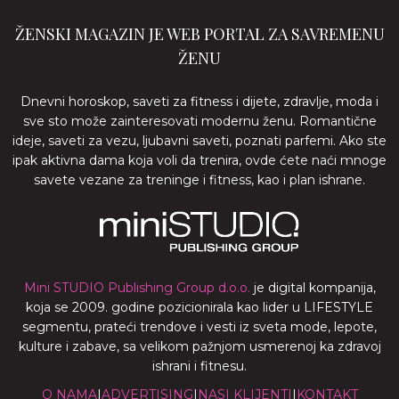
ŽENSKI MAGAZIN JE WEB PORTAL ZA SAVREMENU
ŽENU
Dnevni horoskop, saveti za fitness i dijete, zdravlje, moda i
sve sto može zainteresovati modernu ženu. Romantične
ideje, saveti za vezu, ljubavni saveti, poznati parfemi. Ako ste
ipak aktivna dama koja voli da trenira, ovde ćete naći mnoge
savete vezane za treninge i fitness, kao i plan ishrane.
Mini STUDIO Publishing Group d.o.o.
je digital kompanija,
koja se 2009. godine pozicionirala kao lider u LIFESTYLE
segmentu, prateći trendove i vesti iz sveta mode, lepote,
kulture i zabave, sa velikom pažnjom usmerenoj ka zdravoj
ishrani i fitnesu.
O NAMA
|
ADVERTISING
|
NASI KLIJENTI
|
KONTAKT