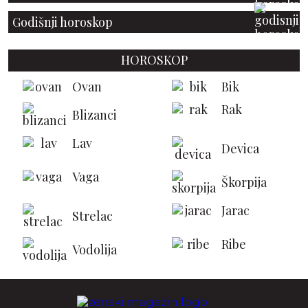
Godišnji horoskop
HOROSKOP
Ovan
Bik
Rak
Blizanci
Lav
Devica
Vaga
Škorpija
Jarac
Strelac
Ribe
Vodolija