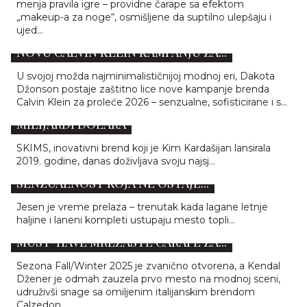
menja pravila igre – providne čarape sa efektom
„makeup-a za noge“, osmišljene da suptilno ulepšaju i
ujed...
LESS IS MORE: DAKOTA DŽONSON OSVAJA
NOVU CALVIN KLEIN KAMPANJU ZA...
U svojoj možda najminimalističnijoj modnoj eri, Dakota
Džonson postaje zaštitno lice nove kampanje brenda
Calvin Klein za proleće 2026 – senzualne, sofisticirane i s...
SKIMS: BREND KIM KARDAŠIJAN SADA VREDI 5
MILIJARDI DOLARA
SKIMS, inovativni brend koji je Kim Kardašijan lansirala
2019. godine, danas doživljava svoju najsj...
TOP TRENDOVI DONJEG VEŠA ZA JESEN 2025:
SENZUALNOST KOJA NE OSTAJE...
Jesen je vreme prelaza – trenutak kada lagane letnje
haljine i laneni kompleti ustupaju mesto topli...
KENDAL DŽENER I CALZEDONIA LANSIRAJU
MUST-HAVE MREŽASTE ČARAPE ZA...
Sezona Fall/Winter 2025 je zvanično otvorena, a Kendal
Džener je odmah zauzela prvo mesto na modnoj sceni,
udruživši snage sa omiljenim italijanskim brendom
Calzedon...