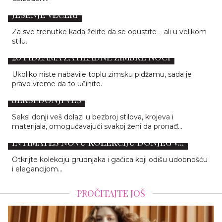
COZY NIGHTS: 7 PIDŽAMA ZA PRVE HLADNE
JESENJE VEČERI
Za sve trenutke kada želite da se opustite – ali u velikom
stilu.
20 PIDŽAMA ZA HLADNE ZIMSKE NOĆI
Ukoliko niste nabavile toplu zimsku pidžamu, sada je
pravo vreme da to učinite.
SEKSI DONJI VEŠ
Seksi donji veš dolazi u bezbroj stilova, krojeva i
materijala, omogućavajući svakoj ženi da pronađ...
DŽENIFER LOPEZ PREDSTAVLJA SILKY
INTIMATES NOVU KOLEKCIJU DONJEG V...
Otkrijte kolekciju grudnjaka i gaćica koji odišu udobnošću
i elegancijom...
PROČITAJTE JOŠ