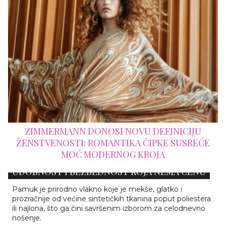
CIJU
ERMANNO SCERVINO JESEN 2026: ITALIJAN
SREĆE
DRAMA U NAJLEPŠOJ MODNOJ KULISI
DONJI VEŠ OD ORGANSKOG PAMUKA:
UDOBNOST I BEZBEDNOST KOJA NEMA CENU
Pamuk je prirodno vlakno koje je mekše, glatko i
prozračnije od većine sintetičkih tkanina poput poliestera
ili najlona, što ga čini savršenim izborom za celodnevno
nošenje.