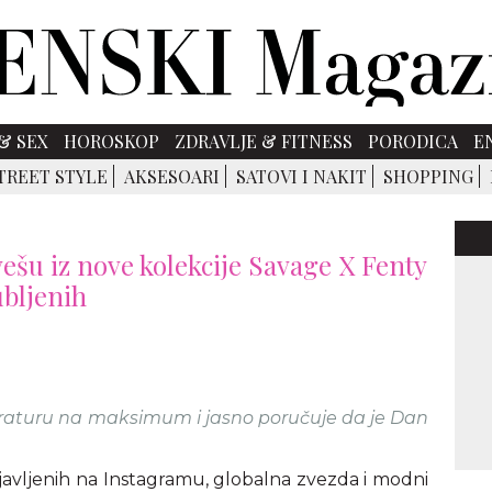
& SEX
HOROSKOP
ZDRAVLJE & FITNESS
PORODICA
E
TREET STYLE
AKSESOARI
SATOVI I NAKIT
SHOPPING
ešu iz nove kolekcije Savage X Fenty
ubljenih
raturu na maksimum i jasno poručuje da je Dan
objavljenih na Instagramu, globalna zvezda i modni