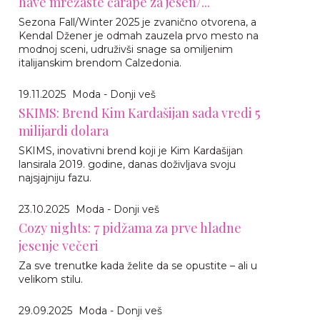
have mrežaste čarape za jesen/...
Sezona Fall/Winter 2025 je zvanično otvorena, a
Kendal Džener je odmah zauzela prvo mesto na
modnoj sceni, udruživši snage sa omiljenim
italijanskim brendom Calzedonia.
19.11.2025
Moda - Donji veš
SKIMS: Brend Kim Kardašijan sada vredi 5
milijardi dolara
SKIMS, inovativni brend koji je Kim Kardašijan
lansirala 2019. godine, danas doživljava svoju
najsjajniju fazu.
23.10.2025
Moda - Donji veš
Cozy nights: 7 pidžama za prve hladne
jesenje večeri
Za sve trenutke kada želite da se opustite – ali u
velikom stilu.
29.09.2025
Moda - Donji veš