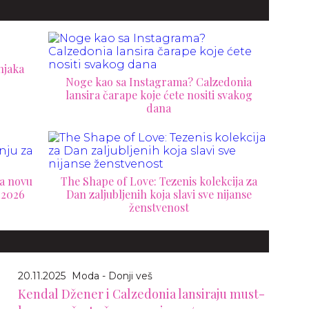
njaka
Noge kao sa Instagrama? Calzedonia
lansira čarape koje ćete nositi svakog
dana
ja novu
The Shape of Love: Tezenis kolekcija za
 2026
Dan zaljubljenih koja slavi sve nijanse
ženstvenost
20.11.2025
Moda - Donji veš
Kendal Džener i Calzedonia lansiraju must-