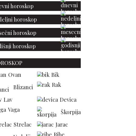
vni horoskop
eljni horoskop
ečni horoskop
išnji horoskop
OROSKOP
Ovan
Bik
Rak
Blizanci
Lav
Devica
Vaga
Škorpija
Strelac
Jarac
Ribe