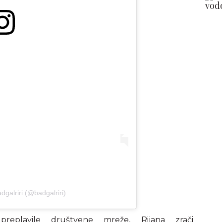
dgalriri (@badgalriri)
replavile društvene mreže, Rijana zrači