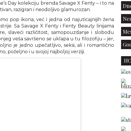
’s Day kolekciju brenda Savage X Fenty – i to na
Dne
tivan, razigran i neodoljivo glamurozan.
Ned
amo pop ikona, već i jedna od najuticajnijih žena
rije. Sa Savage X Fenty i Fenty Beauty linijama
Mes
e, slaveći različitost, samopouzdanje i slobodu
onjeg veša savršeno se uklapa u tu filozofiju – jer,
God
jno je jedno upečatljivo, seksi, ali i romantično
, poželjno i u svojoj najboljoj verziji.
H