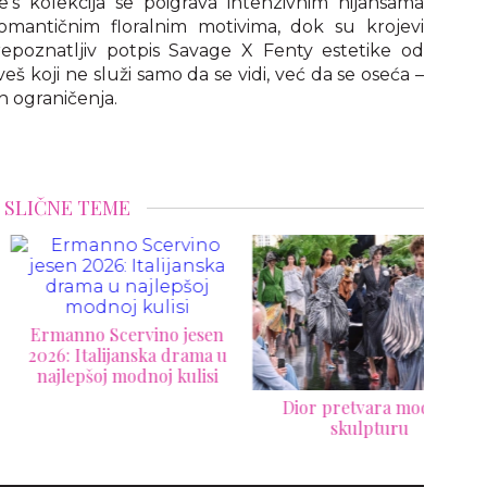
e’s kolekcija se poigrava intenzivnim nijansama
romantičnim floralnim motivima, dok su krojevi
repoznatljiv potpis Savage X Fenty estetike od
š koji ne služi samo da se vidi, već da se oseća –
h ograničenja.
SLIČNE TEME
anno Scervino jesen
6: Italijanska drama u
jlepšoj modnoj kulisi
Dior pretvara modu u
Zimm
skulpturu
def
rom
m