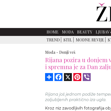
HOME
MODA
BEAUTY
LJUBAV 
TREND
STIL
MODNE REVIJE
S
Moda -
Donji veš
Rijana pozira u donjem v
i spremna je za Dan zalj
Share
Facebook
X
Pinterest
Viber
Rijana još jednom podiže tempe
zaljubljenih praktično iza ugla.
Kroz niz zavodljivih fotografija 