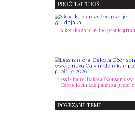
PROČITAJTE JOŠ
6 koraka za pravilno pranje grud
Less is more: Dakota Džonson osva
Calvin Klein kampanju za proleće
POVEZANE TEME