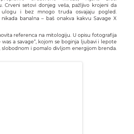
Crveni setovi donjeg veša, pažljivo krojeni da
nu ulogu i bez mnogo truda osvajaju pogled.
ali nikada banalna – baš onakva kakvu Savage X
ovita referenca na mitologiju. U opisu fotografija
 was a savage“, kojom se boginja ljubavi i lepote
, slobodnom i pomalo divljom energijom brenda.