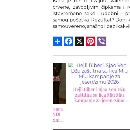
Kada je reč o dizajnu, Valentin
crvene, zavodljivim čipkama i 
istovremeno seksi i udobni – p
samog početka. Rezultat? Donji ve
samouvereno, snažno i bez ikakvi
Share
Facebook
X
Pinterest
Viber
Hejli Biber i Sjao Ven Džu
Erm
zaštitna su lica Miu Miu
202
kampanje za jesen/zimu
na
2026
ja Gracija Kjuri otvara
vo poglavlje za FENDI
panjom za jesen/zimu
2026.