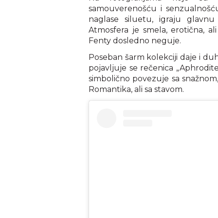
samouverenošću i senzualnošću. 
naglase siluetu, igraju glav
Atmosfera je smela, erotična, 
Fenty dosledno neguje.
Poseban šarm kolekciji daje i duh
pojavljuje se rečenica „Aphrodite
simbolično povezuje sa snažnom
Romantika, ali sa stavom.