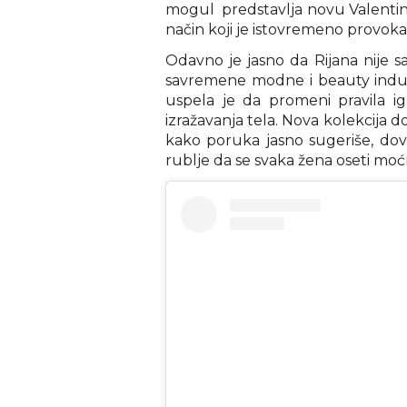
mogul predstavlja novu Valentine
način koji je istovremeno provoka
Odavno je jasno da Rijana nije s
savremene modne i beauty indust
uspela je da promeni pravila igr
izražavanja tela. Nova kolekcija d
kako poruka jasno sugeriše, dovol
rublje da se svaka žena oseti moćno