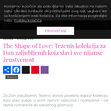
Koristimo kolačiće da poboljšamo Vaše iskustvo na našem
sajtu. Ukoliko nastavite da pretražujete ovaj sajt, saglasni ste
sa korišćenjem web kolačića. Za više informacija pogledajte
našu
Politiku kolačića
.
PRIHVATAM
Moda -
Donji veš
The Shape of Love: Tezenis kolekcija za
Dan zaljubljenih koja slavi sve nijanse
ženstvenost
Share
Facebook
X
Pinterest
Viber
Tezenis
Za Dan zaljubljenih, Tezenis donosi posebnu kapsul kolekciju
koja slavi ljubav u svim njenim oblicima i nijansama – od
nežne romantike do odvažnog glamura.