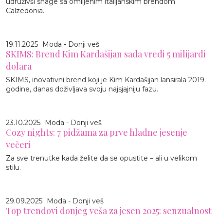
udruživši snage sa omiljenim italijanskim brendom
Calzedonia.
19.11.2025
Moda - Donji veš
SKIMS: Brend Kim Kardašijan sada vredi 5 milijardi
dolara
SKIMS, inovativni brend koji je Kim Kardašijan lansirala 2019.
godine, danas doživljava svoju najsjajniju fazu.
23.10.2025
Moda - Donji veš
Cozy nights: 7 pidžama za prve hladne jesenje
večeri
Za sve trenutke kada želite da se opustite – ali u velikom
stilu.
29.09.2025
Moda - Donji veš
Top trendovi donjeg veša za jesen 2025: senzualnost