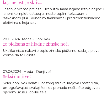
koja ne ostaje skriv...
Jesen je vreme prelaza – trenutak kada lagane letnje haljine i
laneni kompleti ustupaju mesto toplim teksturama,
raskošnom plišu, vunenim tkaninama i predimenzioniranim
pletivima u koja se...
20.11.2024
Moda - Donji veš
20 pidžama za hladne zimske noći
Ukoliko niste nabavile toplu zimsku pidžamu, sada je pravo
vreme da to učinite.
07.06.2024
Moda - Donji veš
Seksi donji veš
Seksi donji veš dolazi u bezbroj stilova, krojeva i materijala,
omogućavajući svakoj ženi da pronađe nešto što odgovara
njenom ukusu i obliku tela.