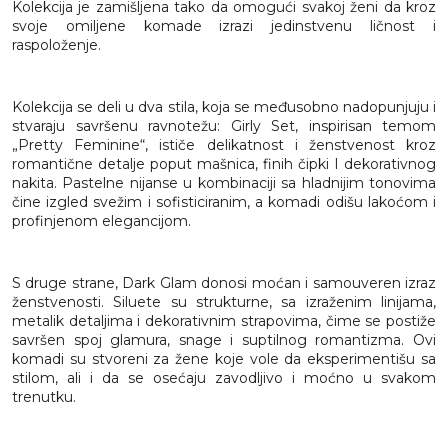
Kolekcija je zamišljena tako da omogući svakoj ženi da kroz
svoje omiljene komade izrazi jedinstvenu ličnost i
raspoloženje.
Kolekcija se deli u dva stila, koja se međusobno nadopunjuju i
stvaraju savršenu ravnotežu: Girly Set, inspirisan temom
„Pretty Feminine“, ističe delikatnost i ženstvenost kroz
romantične detalje poput mašnica, finih čipki I dekorativnog
nakita. Pastelne nijanse u kombinaciji sa hladnijim tonovima
čine izgled svežim i sofisticiranim, a komadi odišu lakoćom i
profinjenom elegancijom.
S druge strane, Dark Glam donosi moćan i samouveren izraz
ženstvenosti. Siluete su strukturne, sa izraženim linijama,
metalik detaljima i dekorativnim strapovima, čime se postiže
savršen spoj glamura, snage i suptilnog romantizma. Ovi
komadi su stvoreni za žene koje vole da eksperimentišu sa
stilom, ali i da se osećaju zavodljivo i moćno u svakom
trenutku.