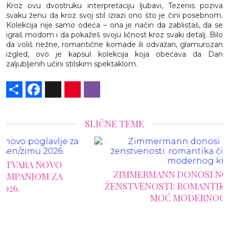
Kroz ovu dvostruku interpretaciju ljubavi, Tezenis poziva
svaku ženu da kroz svoj stil izrazi ono što je čini posebnom.
Kolekcija nije samo odeća – ona je način da zablistaš, da se
igraš modom i da pokažeš svoju ličnost kroz svaki detalj. Bilo
da voliš nežne, romantične komade ili odvažan, glamurozan
izgled, ovo je kapsul kolekcija koja obećava da Dan
zaljubljenih učini stilskim spektaklom.
Share
Facebook
X
Pinterest
Viber
SLIČNE TEME
ZIMMERMANN DONOSI NOVU DEFINICIJU
ŽENSTVENOSTI: ROMANTIKA ČIPKE SUSREĆE
MOĆ MODERNOG KROJA