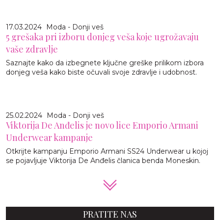
17.03.2024
Moda - Donji veš
5 grešaka pri izboru donjeg veša koje ugrožavaju
vaše zdravlje
Saznajte kako da izbegnete ključne greške prilikom izbora
donjeg veša kako biste očuvali svoje zdravlje i udobnost.
25.02.2024
Moda - Donji veš
Viktorija De Anđelis je novo lice Emporio Armani
Underwear kampanje
Otkrijte kampanju Emporio Armani SS24 Underwear u kojoj
se pojavljuje Viktorija De Anđelis članica benda Moneskin.
PRATITE NAS