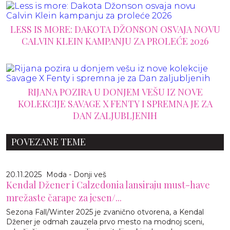
LESS IS MORE: DAKOTA DŽONSON OSVAJA NOVU
CALVIN KLEIN KAMPANJU ZA PROLEĆE 2026
RIJANA POZIRA U DONJEM VEŠU IZ NOVE
KOLEKCIJE SAVAGE X FENTY I SPREMNA JE ZA
DAN ZALJUBLJENIH
POVEZANE TEME
20.11.2025
Moda - Donji veš
Kendal Džener i Calzedonia lansiraju must-have
mrežaste čarape za jesen/...
Sezona Fall/Winter 2025 je zvanično otvorena, a Kendal
Džener je odmah zauzela prvo mesto na modnoj sceni,