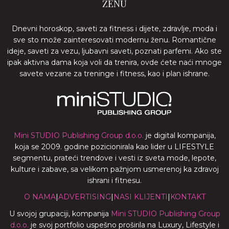
ŽENU
Dnevni horoskop, saveti za fitness i dijete, zdravlje, moda i
sve sto može zainteresovati modernu ženu. Romantične
ideje, saveti za vezu, ljubavni saveti, poznati parfemi. Ako ste
ipak aktivna dama koja voli da trenira, ovde ćete naći mnoge
savete vezane za treninge i fitness, kao i plan ishrane.
Mini STUDIO Publishing Group d.o.o.
je digital kompanija,
koja se 2009. godine pozicionirala kao lider u LIFESTYLE
segmentu, prateći trendove i vesti iz sveta mode, lepote,
kulture i zabave, sa velikom pažnjom usmerenoj ka zdravoj
ishrani i fitnesu.
O NAMA
|
ADVERTISING
|
NASI KLIJENTI
|
KONTAKT
U svojoj grupaciji, kompanija
Mini STUDIO Publishing Group
d.o.o.
je svoj portfolio uspešno proširila na Luxury, Lifestyle i