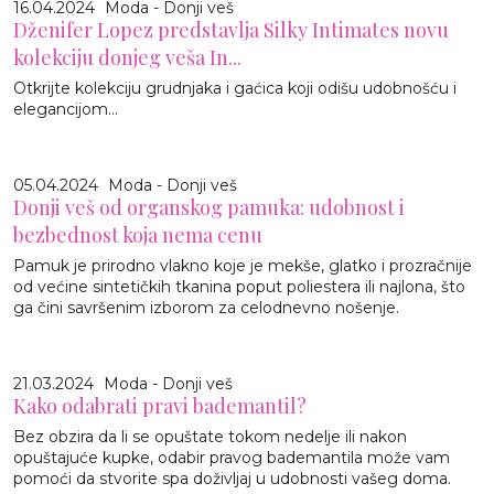
16.04.2024
Moda - Donji veš
Dženifer Lopez predstavlja Silky Intimates novu
kolekciju donjeg veša In...
Otkrijte kolekciju grudnjaka i gaćica koji odišu udobnošću i
elegancijom...
05.04.2024
Moda - Donji veš
Donji veš od organskog pamuka: udobnost i
bezbednost koja nema cenu
Pamuk je prirodno vlakno koje je mekše, glatko i prozračnije
od većine sintetičkih tkanina poput poliestera ili najlona, što
ga čini savršenim izborom za celodnevno nošenje.
21.03.2024
Moda - Donji veš
Kako odabrati pravi bademantil?
Bez obzira da li se opuštate tokom nedelje ili nakon
opuštajuće kupke, odabir pravog bademantila može vam
pomoći da stvorite spa doživljaj u udobnosti vašeg doma.