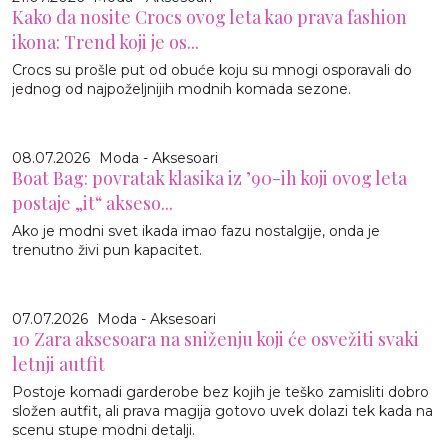
Kako da nosite Crocs ovog leta kao prava fashion
ikona: Trend koji je os...
Crocs su prošle put od obuće koju su mnogi osporavali do
jednog od najpoželjnijih modnih komada sezone.
08.07.2026
Moda - Aksesoari
Boat Bag: povratak klasika iz ’90-ih koji ovog leta
postaje „it“ akseso...
Ako je modni svet ikada imao fazu nostalgije, onda je
trenutno živi pun kapacitet.
07.07.2026
Moda - Aksesoari
10 Zara aksesoara na sniženju koji će osvežiti svaki
letnji autfit
Postoje komadi garderobe bez kojih je teško zamisliti dobro
složen autfit, ali prava magija gotovo uvek dolazi tek kada na
scenu stupe modni detalji.