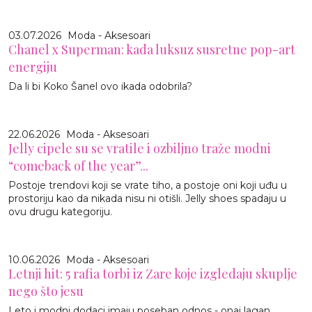
03.07.2026
Moda - Aksesoari
Chanel x Superman: kada luksuz susretne pop-art
energiju
Da li bi Koko Šanel ovo ikada odobrila?
22.06.2026
Moda - Aksesoari
Jelly cipele su se vratile i ozbiljno traže modni
“comeback of the year”...
Postoje trendovi koji se vrate tiho, a postoje oni koji uđu u
prostoriju kao da nikada nisu ni otišli. Jelly shoes spadaju u
ovu drugu kategoriju.
10.06.2026
Moda - Aksesoari
Letnji hit: 5 rafia torbi iz Zare koje izgledaju skuplje
nego što jesu
Leto i modni dodaci imaju poseban odnos - onaj lagan,