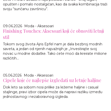
opušten i pomalo nostalgičan, kao da svaka kombinacija traži
svoju “sunčanu završnicu”.
09.06.2026
Moda - Aksesoari
Finishing Touches: Aksesoari koji će obnoviti letnji
stil
Tokom svog života Ajris Epfel nam je dala bezbroj modnih
saveta, a jedan od njenih najvažnijih je „Investirajte svoj
novac u modne dodatke. Tako ćete moći da kreirate milione
različitih...
05.06.2026
Moda - Aksesoari
Cipele koje će najlepše izgledati uz letnje haljine
Dok leto sa sobom nosi prilike za ležerne haljine i casual
stajlinge, pravi izbor cipela može da napravi razliku između
jednostavnog i nezaboravnog izgleda.