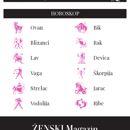
HOROSKOP
Ovan
Bik
Blizanci
Rak
Lav
Devica
Vaga
Škorpija
Strelac
Jarac
Vodolija
Ribe