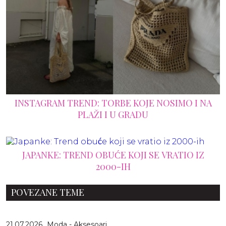
INSTAGRAM TREND: TORBE KOJE NOSIMO I NA
PLAŽI I U GRADU
JAPANKE: TREND OBUĆE KOJI SE VRATIO IZ
2000-IH
POVEZANE TEME
21.07.2026
Moda - Aksesoari