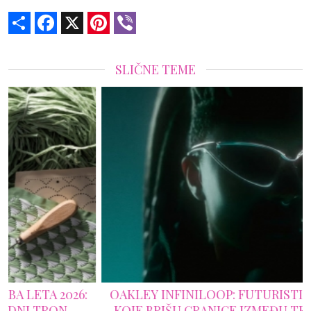
Share
Facebook
X
Pinterest
Viber
SLIČNE TEME
OAKLEY INFINILOOP: FUTURISTIČKE NAOČARE
KOJE BRIŠU GRANICE IZMEĐU TEHNOLOGIJE I