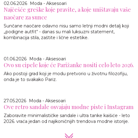
02.06.2026
Moda - Aksesoari
Najčešće greške koje pravite, a koje uništavaju vaše
naočare za sunce
Sunčane naočare odavno nisu samo letnji modni detalj koji
„podigne autfit“ - danas su mali luksuzni statement,
kombinacija stila, zaštite i lične estetike.
01.06.2026
Moda - Aksesoari
Ovo su cipele koje će Parižanke nositi celo leto 2026.
Ako postoji grad koji je modu pretvorio u životnu filozofiju,
onda je to svakako Pariz.
27.05.2026
Moda - Aksesoari
Ove retro sandale osvajaju modne piste i Instagram
Zaboravite minimalističke sandale i ultra tanke kaišiće - leto
2026. vraća jedan od najikoničnijih trendova modne istorije.