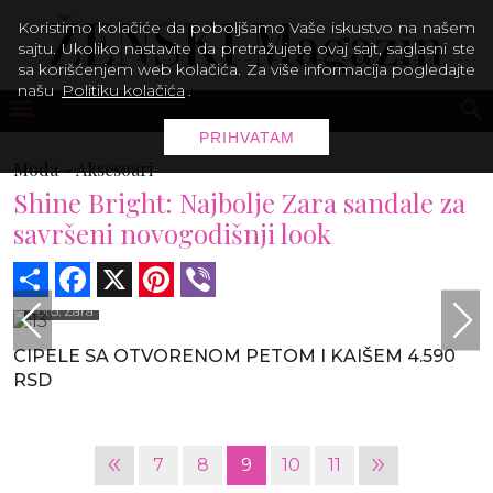
Koristimo kolačiće da poboljšamo Vaše iskustvo na našem
sajtu. Ukoliko nastavite da pretražujete ovaj sajt, saglasni ste
sa korišćenjem web kolačića. Za više informacija pogledajte
našu
Politiku kolačića
.
PRIHVATAM
Moda -
Aksesoari
Shine Bright: Najbolje Zara sandale za
savršeni novogodišnji look
Share
Facebook
X
Pinterest
Viber
Foto: Zara
CIPELE SA OTVORENOM PETOM I KAIŠEM 4.590
RSD
«
»
7
8
9
10
11