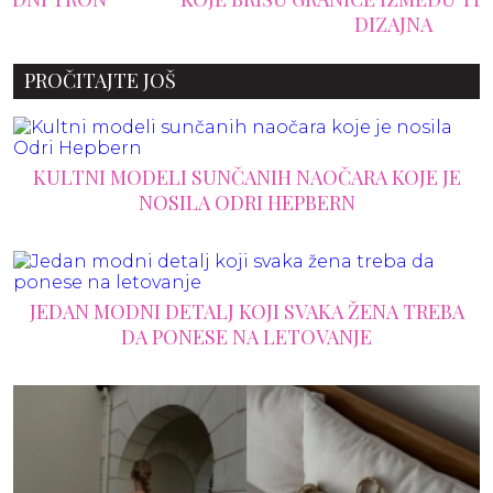
DIZAJNA
PROČITAJTE JOŠ
KULTNI MODELI SUNČANIH NAOČARA KOJE JE
NOSILA ODRI HEPBERN
JEDAN MODNI DETALJ KOJI SVAKA ŽENA TREBA
DA PONESE NA LETOVANJE