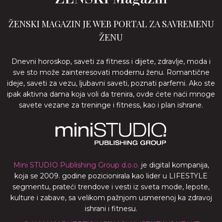
ŽENSKI MAGAZIN JE WEB PORTAL ZA SAVREMENU
ŽENU
Dnevni horoskop, saveti za fitness i dijete, zdravlje, moda i
sve sto može zainteresovati modernu ženu. Romantične
ideje, saveti za vezu, ljubavni saveti, poznati parfemi. Ako ste
ipak aktivna dama koja voli da trenira, ovde ćete naći mnoge
savete vezane za treninge i fitness, kao i plan ishrane.
Mini STUDIO Publishing Group d.o.o.
je digital kompanija,
koja se 2009. godine pozicionirala kao lider u LIFESTYLE
segmentu, prateći trendove i vesti iz sveta mode, lepote,
kulture i zabave, sa velikom pažnjom usmerenoj ka zdravoj
ishrani i fitnesu.