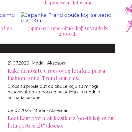
da ponese na letovanje
o i na
Japanke: Trend obuće koji se vratio iz
2000-ih
21.07.2026
Moda - Aksesoari
Kako da nosite Crocs ovog leta kao prava
fashion ikona: Trend koji je os...
Crocs su prošle put od obuće koju su mnogi
osporavali do jednog od najpoželjnijih modnih
komada sezone.
08.07.2026
Moda - Aksesoari
Boat Bag: povratak klasika iz ’90-ih koji ovog
leta postaje „it“ akseso...