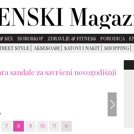
& SEX
HOROSKOP
ZDRAVLJE & FITNESS
PORODICA
E
TREET STYLE
AKSESOARI
SATOVI I NAKIT
SHOPPING
ara sandale za savršeni novogodišnji
Foto: Z
D
»
7
8
9
10
11