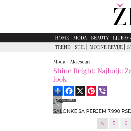
HOME
MODA
BEAUTY
LJUBAV 
TREND
STIL
MODNE REVIJE
S
Moda -
Aksesoari
Shine Bright: Najbolje Z
look
Share
Facebook
X
Pinterest
Viber
Foto: Zara
SALONKE SA PERJEM 7.990 RS
«
5
6