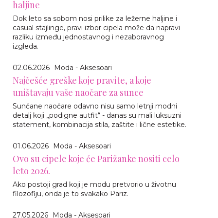
haljine
Dok leto sa sobom nosi prilike za ležerne haljine i
casual stajlinge, pravi izbor cipela može da napravi
razliku između jednostavnog i nezaboravnog
izgleda.
02.06.2026
Moda - Aksesoari
Najčešće greške koje pravite, a koje
uništavaju vaše naočare za sunce
Sunčane naočare odavno nisu samo letnji modni
detalj koji „podigne autfit“ - danas su mali luksuzni
statement, kombinacija stila, zaštite i lične estetike.
01.06.2026
Moda - Aksesoari
Ovo su cipele koje će Parižanke nositi celo
leto 2026.
Ako postoji grad koji je modu pretvorio u životnu
filozofiju, onda je to svakako Pariz.
27.05.2026
Moda - Aksesoari