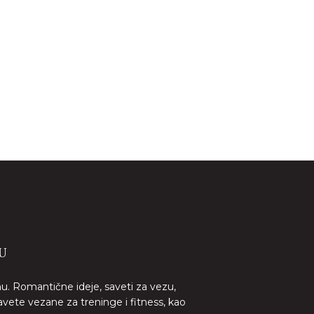
U
nu. Romantične ideje, saveti za vezu,
avete vezane za treninge i fitness, kao