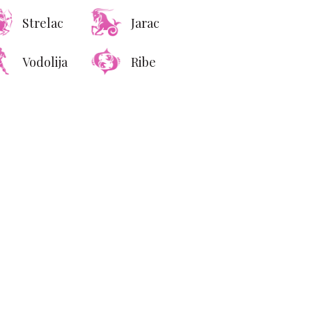
Strelac
Jarac
Vodolija
Ribe