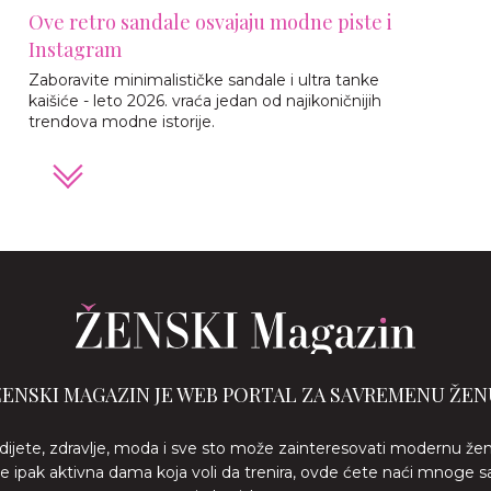
Ove retro sandale osvajaju modne piste i
Instagram
Zaboravite minimalističke sandale i ultra tanke
kaišiće - leto 2026. vraća jedan od najikoničnijih
trendova modne istorije.
ŽENSKI MAGAZIN JE WEB PORTAL ZA SAVREMENU ŽEN
 dijete, zdravlje, moda i sve sto može zainteresovati modernu že
ste ipak aktivna dama koja voli da trenira, ovde ćete naći mnoge s