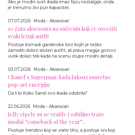
Ako je modni svet ikada imao fazu nostalgije, onda
je trenutno živi pun kapacitet.
07.07.2026
Moda - Aksesoari
10 Zara aksesoara na sniženju koji će osvežiti
svaki letnji autfit
Postoje komadi garderobe bez kojih je teško
zamisliti dobro složen autfit, ali prava magija gotovo
uvek dolazi tek kada na scenu stupe modni detalji.
03.07.2026
Moda - Aksesoari
Chanel x Superman: kada luksuz susretne
pop-art energiju
Da li bi Koko Šanel ovo ikada odobrila?
22.06.2026
Moda - Aksesoari
Jelly cipele su se vratile i ozbiljno traže
modni “comeback of the year”...
Postoje trendovi koji se vrate tiho, a postoje oni koji