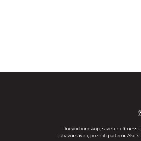
Dnevni horoskop, saveti za fitness i
ljubavni saveti, poznati parfemi. Ako 