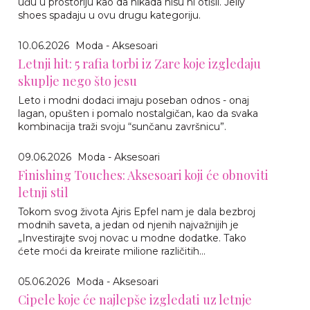
uđu u prostoriju kao da nikada nisu ni otišli. Jelly
shoes spadaju u ovu drugu kategoriju.
10.06.2026
Moda - Aksesoari
Letnji hit: 5 rafia torbi iz Zare koje izgledaju
skuplje nego što jesu
Leto i modni dodaci imaju poseban odnos - onaj
lagan, opušten i pomalo nostalgičan, kao da svaka
kombinacija traži svoju “sunčanu završnicu”.
09.06.2026
Moda - Aksesoari
Finishing Touches: Aksesoari koji će obnoviti
letnji stil
Tokom svog života Ajris Epfel nam je dala bezbroj
modnih saveta, a jedan od njenih najvažnijih je
„Investirajte svoj novac u modne dodatke. Tako
ćete moći da kreirate milione različitih...
05.06.2026
Moda - Aksesoari
Cipele koje će najlepše izgledati uz letnje