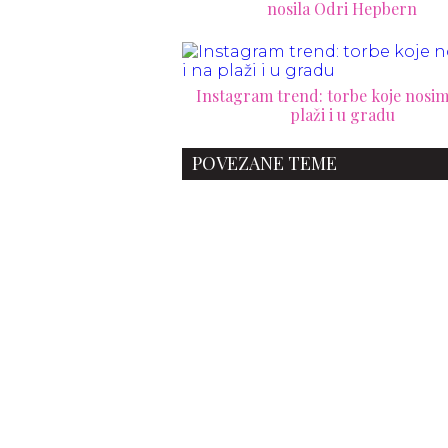
nosila Odri Hepbern
Instagram trend: torbe koje nosim
plaži i u gradu
POVEZANE TEME