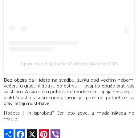
A post shared by Jordan Goldberg (@jordan1233)
Bez obzira da li idete na svadbu, žurku pod vedrim nebom,
večeru u gradu ili šetnju po ostrvu — ovaj tip obuće prati vas
sa stilom. A ako ste u potrazi za trendom koji spaja nostalgiju,
praktičnost i visoku modu, jasno je: prozirne potpetice su
pravi letnji must-have.
Hoćete li ih isprobati? Jer leto zove, a moda nikada ne
miruje.
Share
Facebook
X
Pinterest
Viber