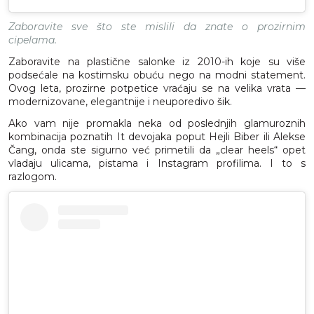
Zaboravite sve što ste mislili da znate o prozirnim
cipelama.
Zaboravite na plastične salonke iz 2010-ih koje su više
podsećale na kostimsku obuću nego na modni statement.
Ovog leta, prozirne potpetice vraćaju se na velika vrata —
modernizovane, elegantnije i neuporedivo šik.
Ako vam nije promakla neka od poslednjih glamuroznih
kombinacija poznatih It devojaka poput Hejli Biber ili Alekse
Čang, onda ste sigurno već primetili da „clear heels“ opet
vladaju ulicama, pistama i Instagram profilima. I to s
razlogom.