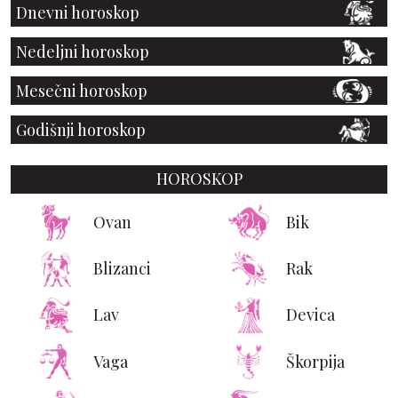
Dnevni horoskop
Nedeljni horoskop
Mesečni horoskop
Godišnji horoskop
HOROSKOP
Ovan
Bik
Blizanci
Rak
Lav
Devica
Vaga
Škorpija