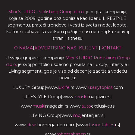
Mini STUDIO Publishing Group d.o.o.
je digital kompanija,
koja se 2009. godine pozicionirala kao lider u LIFESTYLE
segmentu, prateći trendove i vesti iz sveta mode, lepote,
kulture i zabave, sa velikom pažnjom usmerenoj ka zdravoj
ishrani i fitnesu.
O NAMA
|
ADVERTISING
|
NASI KLIJENTI
|
KONTAKT
U svojoj grupaciji, kompanija
Mini STUDIO Publishing Group
d.o.o.
je svoj portfolio uspešno proširila na Luxury, Lifestyle i
Living segment, gde je više od decenije zadržala vodeću
poziciju:
LUXURY Group
|
www.
luxlife
.rs
|
www.
luxurytopics
.com
LIFESTYLE Group
|
www.
zenski
magazin.rs
|
www.
muski
magazin.rs
|
www.
auto
exclusive.rs
LIVING Group
|
www.
moj
enterijer.rs
|
www.
ideas
homegarden.com
|
www.
fusiontables
.rs
|
www.
robotzabazen
.rs