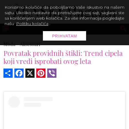
Koristimo kolačiće da poboljšamo Vaše iskustvo na našem
sajtu. Ukoliko nastavite da pretražujete ovaj sajt, saglasni ste
sa korišćenjem web kolačića. Za više informacija pogledajte
našu
Politiku kolačića
.
PRIHVATAM
Moda -
Aksesoari
Povratak providnih štikli: Trend cipela
koji vredi isprobati ovog leta
Share
Facebook
X
Pinterest
Viber