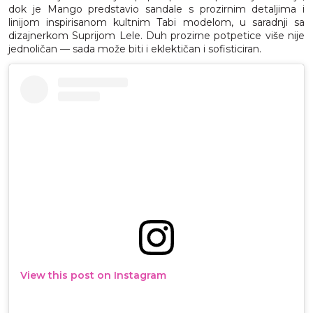
dok je Mango predstavio sandale s prozirnim detaljima i
linijom inspirisanom kultnim Tabi modelom, u saradnji sa
dizajnerkom Suprijom Lele. Duh prozirne potpetice više nije
jednoličan — sada može biti i eklektičan i sofisticiran.
View this post on Instagram