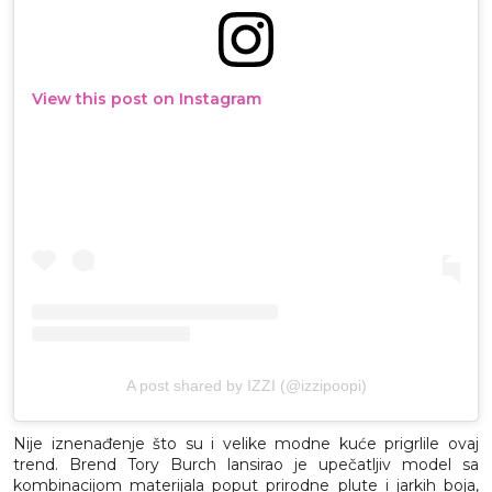
View this post on Instagram
A post shared by IZZI (@izzipoopi)
Nije iznenađenje što su i velike modne kuće prigrlile ovaj
trend. Brend Tory Burch lansirao je upečatljiv model sa
kombinacijom materijala poput prirodne plute i jarkih boja,