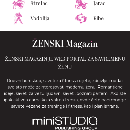
Strelac
Jarac
Vodolija
Ribe
ŽENSKI MAGAZIN JE WEB PORTAL ZA SAVREMENU
ŽENU
Dnevni horoskop, saveti za fitness i dijete, zdravlje, moda i
sve sto može zainteresovati modernu ženu. Romantične
ideje, saveti za vezu, ljubavni saveti, poznati parfemi. Ako ste
ipak aktivna dama koja voli da trenira, ovde ćete naći mnoge
savete vezane za treninge i fitness, kao i plan ishrane.