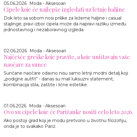
05.06.2026
Moda - Aksesoari
Cipele koje će najlepše izgledati uz letnje haljine
Dok leto sa sobom nosi prilike za ležerne haljine i casual
stajlinge, pravi izbor cipela može da napravi razliku između
jednostavnog i nezaboravnog izgleda.
02.06.2026
Moda - Aksesoari
Najčešće greške koje pravite, a koje uništavaju vaše
naočare za sunce
Sunčane naočare odavno nisu samo letnji modni detalj koji
„podigne autfit“ - danas su mali luksuzni statement,
kombinacija stila, zaštite i lične estetike.
01.06.2026
Moda - Aksesoari
Ovo su cipele koje će Parižanke nositi celo leto 2026.
Ako postoji grad koji je modu pretvorio u životnu filozofiju,
onda je to svakako Pariz.