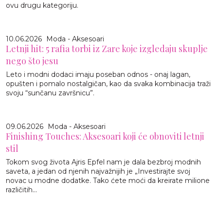
ovu drugu kategoriju.
10.06.2026
Moda - Aksesoari
Letnji hit: 5 rafia torbi iz Zare koje izgledaju skuplje
nego što jesu
Leto i modni dodaci imaju poseban odnos - onaj lagan,
opušten i pomalo nostalgičan, kao da svaka kombinacija traži
svoju “sunčanu završnicu”.
09.06.2026
Moda - Aksesoari
Finishing Touches: Aksesoari koji će obnoviti letnji
stil
Tokom svog života Ajris Epfel nam je dala bezbroj modnih
saveta, a jedan od njenih najvažnijih je „Investirajte svoj
novac u modne dodatke. Tako ćete moći da kreirate milione
različitih...