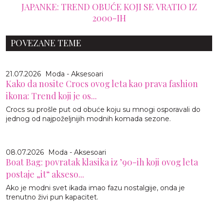
JAPANKE: TREND OBUĆE KOJI SE VRATIO IZ
2000-IH
POVEZANE TEME
21.07.2026
Moda - Aksesoari
Kako da nosite Crocs ovog leta kao prava fashion
ikona: Trend koji je os...
Crocs su prošle put od obuće koju su mnogi osporavali do
jednog od najpoželjnijih modnih komada sezone.
08.07.2026
Moda - Aksesoari
Boat Bag: povratak klasika iz ’90-ih koji ovog leta
postaje „it“ akseso...
Ako je modni svet ikada imao fazu nostalgije, onda je
trenutno živi pun kapacitet.