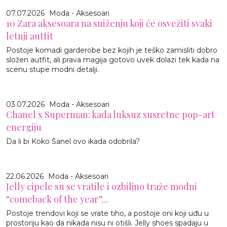
07.07.2026
Moda - Aksesoari
10 Zara aksesoara na sniženju koji će osvežiti svaki
letnji autfit
Postoje komadi garderobe bez kojih je teško zamisliti dobro
složen autfit, ali prava magija gotovo uvek dolazi tek kada na
scenu stupe modni detalji.
03.07.2026
Moda - Aksesoari
Chanel x Superman: kada luksuz susretne pop-art
energiju
Da li bi Koko Šanel ovo ikada odobrila?
22.06.2026
Moda - Aksesoari
Jelly cipele su se vratile i ozbiljno traže modni
“comeback of the year”...
Postoje trendovi koji se vrate tiho, a postoje oni koji uđu u
prostoriju kao da nikada nisu ni otišli. Jelly shoes spadaju u