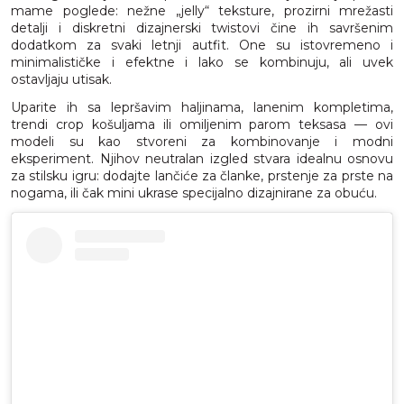
mame poglede: nežne „jelly“ teksture, prozirni mrežasti
detalji i diskretni dizajnerski twistovi čine ih savršenim
dodatkom za svaki letnji autfit. One su istovremeno i
minimalističke i efektne i lako se kombinuju, ali uvek
ostavljaju utisak.
Uparite ih sa lepršavim haljinama, lanenim kompletima,
trendi crop košuljama ili omiljenim parom teksasa — ovi
modeli su kao stvoreni za kombinovanje i modni
eksperiment. Njihov neutralan izgled stvara idealnu osnovu
za stilsku igru: dodajte lančiće za članke, prstenje za prste na
nogama, ili čak mini ukrase specijalno dizajnirane za obuću.