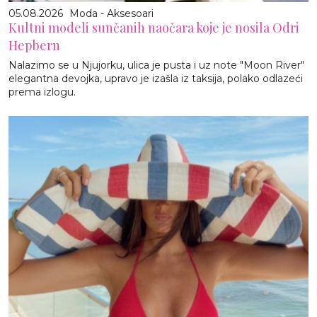
05.08.2026
Moda - Aksesoari
Kultni modeli sunčanih naočara koje je nosila Odri
Hepbern
Nalazimo se u Njujorku, ulica je pusta i uz note "Moon River"
elegantna devojka, upravo je izašla iz taksija, polako odlazeći
prema izlogu.