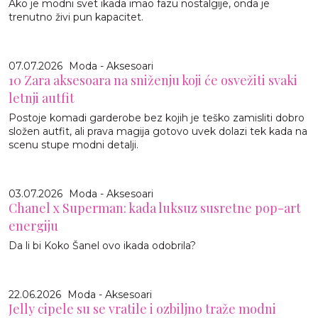
Ako je modni svet ikada imao fazu nostalgije, onda je
trenutno živi pun kapacitet.
07.07.2026
Moda - Aksesoari
10 Zara aksesoara na sniženju koji će osvežiti svaki
letnji autfit
Postoje komadi garderobe bez kojih je teško zamisliti dobro
složen autfit, ali prava magija gotovo uvek dolazi tek kada na
scenu stupe modni detalji.
03.07.2026
Moda - Aksesoari
Chanel x Superman: kada luksuz susretne pop-art
energiju
Da li bi Koko Šanel ovo ikada odobrila?
22.06.2026
Moda - Aksesoari
Jelly cipele su se vratile i ozbiljno traže modni