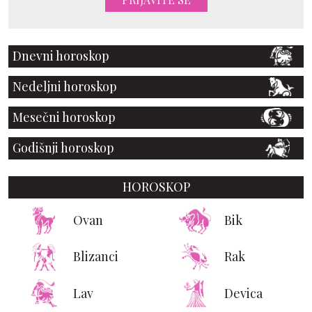
Dnevni horoskop
Nedeljni horoskop
Mesečni horoskop
Godišnji horoskop
HOROSKOP
Ovan
Bik
Blizanci
Rak
Lav
Devica