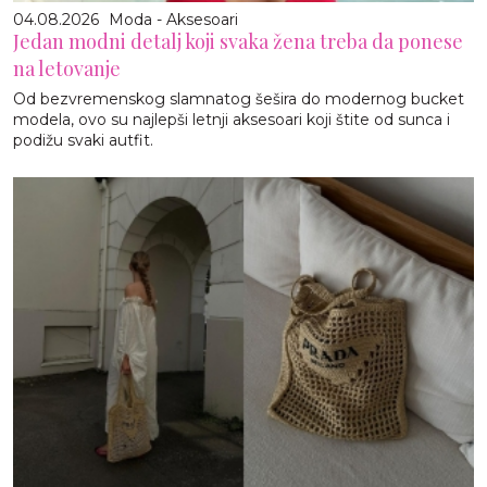
04.08.2026
Moda - Aksesoari
Jedan modni detalj koji svaka žena treba da ponese
na letovanje
Od bezvremenskog slamnatog šešira do modernog bucket
modela, ovo su najlepši letnji aksesoari koji štite od sunca i
podižu svaki autfit.