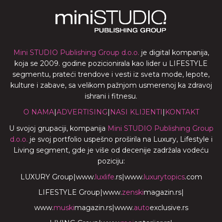
Mini STUDIO Publishing Group d.o.o.
je digital kompanija,
koja se 2009. godine pozicionirala kao lider u LIFESTYLE
segmentu, prateći trendove i vesti iz sveta mode, lepote,
kulture i zabave, sa velikom pažnjom usmerenoj ka zdravoj
ishrani i fitnesu.
O NAMA
|
ADVERTISING
|
NASI KLIJENTI
|
KONTAKT
U svojoj grupaciji, kompanija
Mini STUDIO Publishing Group
d.o.o.
je svoj portfolio uspešno proširila na Luxury, Lifestyle i
Living segment, gde je više od decenije zadržala vodeću
poziciju:
LUXURY Group
|
www.
luxlife
.rs
|
www.
luxurytopics
.com
LIFESTYLE Group
|
www.
zenski
magazin.rs
|
www.
muski
magazin.rs
|
www.
auto
exclusive.rs