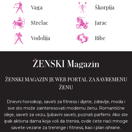
Vaga
Škorpija
Strelac
Jarac
Vodolija
Ribe
ŽENSKI MAGAZIN JE WEB PORTAL ZA SAVREMENU
ŽENU
Dnevni horoskop, saveti za fitness i dijete, zdravlje, moda i
sve sto može zainteresovati modernu ženu. Romantične
ideje, saveti za vezu, ljubavni saveti, poznati parfemi. Ako ste
ipak aktivna dama koja voli da trenira, ovde ćete naći mnoge
savete vezane za treninge i fitness, kao i plan ishrane.