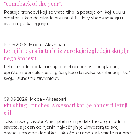
“comeback of the year”...
Postoje trendovi koji se vrate tiho, a postoje oni koji uđu u
prostoriju kao da nikada nisu ni otišli. Jelly shoes spadaju u
ovu drugu kategoriju.
10.06.2026
Moda - Aksesoari
Letnji hit: 5 rafia torbi iz Zare koje izgledaju skuplje
nego što jesu
Leto i modni dodaci imaju poseban odnos - onaj lagan,
opušten i pomalo nostalgičan, kao da svaka kombinacija traži
svoju “sunčanu završnicu”.
09.06.2026
Moda - Aksesoari
Finishing Touches: Aksesoari koji će obnoviti letnji
stil
Tokom svog života Ajris Epfel nam je dala bezbroj modnih
saveta, a jedan od njenih najvažnijih je „Investirajte svoj
novac u modne dodatke. Tako ćete moći da kreirate milione