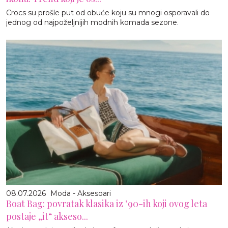
Crocs su prošle put od obuće koju su mnogi osporavali do
jednog od najpoželjnijih modnih komada sezone.
08.07.2026
Moda - Aksesoari
Boat Bag: povratak klasika iz ’90-ih koji ovog leta
postaje „it“ akseso...