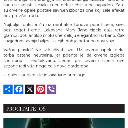
kada se koristi u maloj meri deluje chic, a ne napadno. Zato
su crvene cipele postale savršen izbor za one koji žele efekat
bez previše truda.
Najbolje funkcionišu uz neutralne tonove poput bele, sive,
bež, teget i crne. Lakovane Mary Jane cipele daju retro
glamur, dok antilop mokasine deluju elegantno i urbano. Čak
i najjednostavnija haljina uz njih dobija potpuno novi vajb.
Važno pravilo? Ne usklađivati sve. Uz crvene cipele neka
torba ostane neutralna, jer poenta je da crvena izgleda
spontano i neočekivano. Jedan par crvenih cipela ove
sezone radi više nego cela nova garderoba.
U galeriji pogledajte inspirativne predloge.
Share
Facebook
X
Pinterest
Viber
PROČITAJTE JOŠ