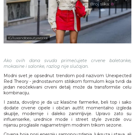
Broj slika:
8
IG/luxandbeautyworld/
Ako ovih dana svuda primećujete crvene baletanke,
mokasine i salonke, razlog nije slučajan.
Modni svet je opsednut trendom pod nazivom Unexpected
Red Theory - jednostavnom stilskom formulom koja tvrdi da
jedan neočekivani crveni detalj može da transformiše celu
kombinaciju.
I zaista, dovoljno je da uz klasične farmerke, beli top i sako
dodate crvene cipele i običan autfit momentalno izgleda
skuplje, modernije i daleko zanimljivije. Upravo zato su
influenserke, urednice mode i street style zvezde ovu
nijansu proglasile najpametnijim modnim trikom sezone.
Crvena boja nosi energiju samopouzdanja, luksuza i stava, ali