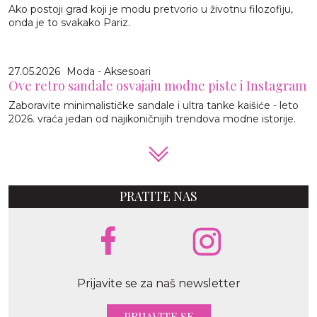
Ako postoji grad koji je modu pretvorio u životnu filozofiju,
onda je to svakako Pariz.
27.05.2026
Moda - Aksesoari
Ove retro sandale osvajaju modne piste i Instagram
Zaboravite minimalističke sandale i ultra tanke kaišiće - leto
2026. vraća jedan od najikoničnijih trendova modne istorije.
PRATITE NAS
Prijavite se za naš newsletter
PRIJAVITE SE