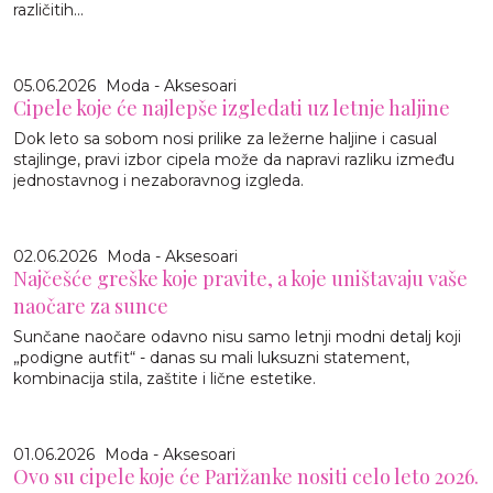
različitih...
05.06.2026
Moda - Aksesoari
Cipele koje će najlepše izgledati uz letnje haljine
Dok leto sa sobom nosi prilike za ležerne haljine i casual
stajlinge, pravi izbor cipela može da napravi razliku između
jednostavnog i nezaboravnog izgleda.
02.06.2026
Moda - Aksesoari
Najčešće greške koje pravite, a koje uništavaju vaše
naočare za sunce
Sunčane naočare odavno nisu samo letnji modni detalj koji
„podigne autfit“ - danas su mali luksuzni statement,
kombinacija stila, zaštite i lične estetike.
01.06.2026
Moda - Aksesoari
Ovo su cipele koje će Parižanke nositi celo leto 2026.