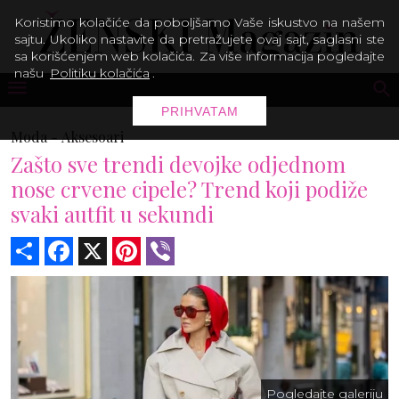
Koristimo kolačiće da poboljšamo Vaše iskustvo na našem
sajtu. Ukoliko nastavite da pretražujete ovaj sajt, saglasni ste
sa korišćenjem web kolačića. Za više informacija pogledajte
našu
Politiku kolačića
.
PRIHVATAM
Moda -
Aksesoari
Zašto sve trendi devojke odjednom
nose crvene cipele? Trend koji podiže
svaki autfit u sekundi
Share
Facebook
X
Pinterest
Viber
Pogledajte galeriju