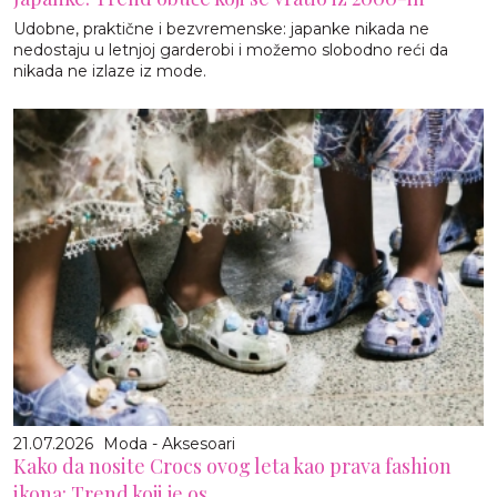
Udobne, praktične i bezvremenske: japanke nikada ne
nedostaju u letnjoj garderobi i možemo slobodno reći da
nikada ne izlaze iz mode.
21.07.2026
Moda - Aksesoari
Kako da nosite Crocs ovog leta kao prava fashion
ikona: Trend koji je os...