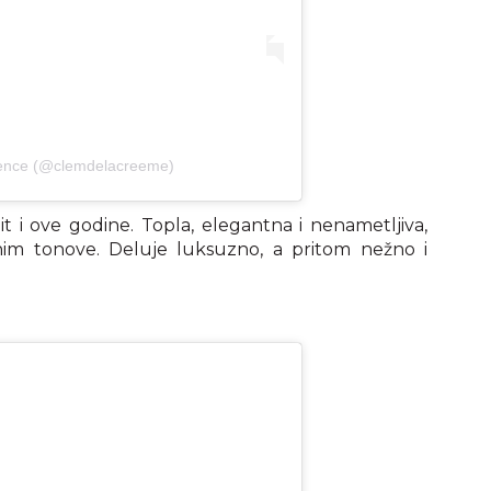
mence (@clemdelacreeme)
it i ove godine. Topla, elegantna i nenametljiva,
nim tonove. Deluje luksuzno, a pritom nežno i