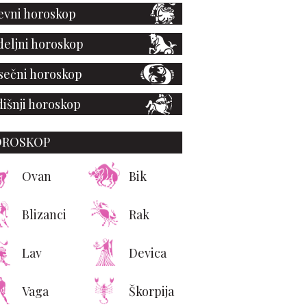
vni horoskop
eljni horoskop
ečni horoskop
išnji horoskop
OROSKOP
Ovan
Bik
Blizanci
Rak
Lav
Devica
Vaga
Škorpija