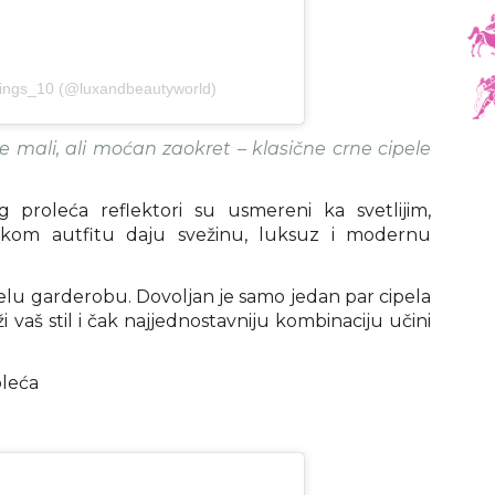
things_10 (@luxandbeautyworld)
 mali, ali moćan zaokret – klasične crne cipele
og proleća reflektori su usmereni ka svetlijim,
 svakom autfitu daju svežinu, luksuz i modernu
lu garderobu. Dovoljan je samo jedan par cipela
 vaš stil i čak najjednostavniju kombinaciju učini
oleća