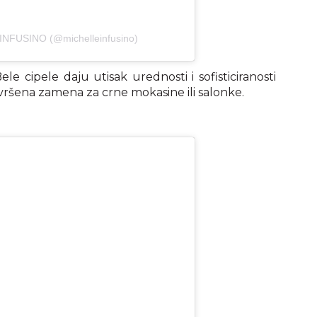
INFUSINO (@michelleinfusino)
ele cipele daju utisak urednosti i sofisticiranosti
vršena zamena za crne mokasine ili salonke.