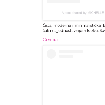
A post shared by MICHELLE 
Čista, moderna i minimalistička. B
čak i najjednostavnijem looku. Sa
Crvena