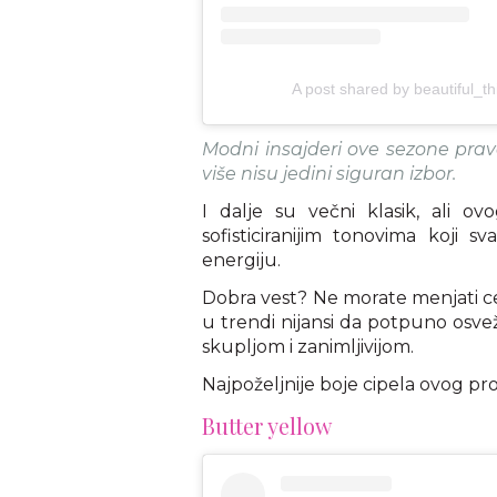
A post shared by beautiful_
Modni insajderi ove sezone prave
više nisu jedini siguran izbor.
I dalje su večni klasik, ali ov
sofisticiranijim tonovima koji
energiju.
Dobra vest? Ne morate menjati ce
u trendi nijansi da potpuno osveži
skupljom i zanimljivijom.
Najpoželjnije boje cipela ovog pr
Butter yellow