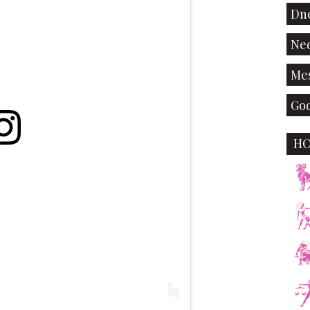
Dne
Ned
Mes
God
H