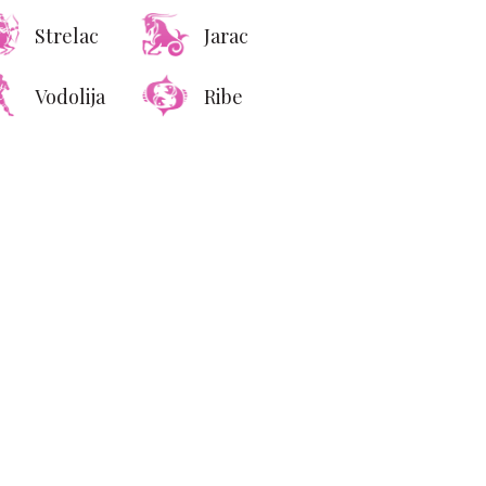
Strelac
Jarac
Vodolija
Ribe