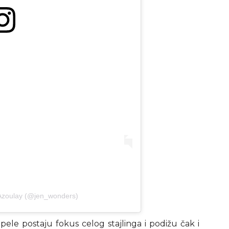
 Azoulay (@jen_wonders)
pele postaju fokus celog stajlinga i podižu čak i