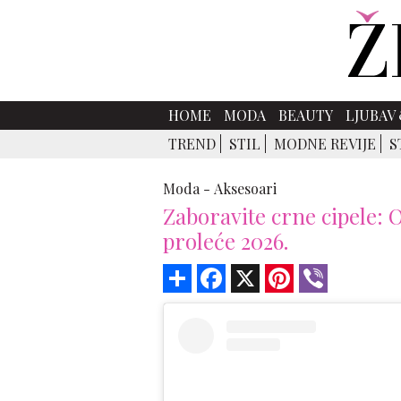
HOME
MODA
BEAUTY
LJUBAV 
TREND
STIL
MODNE REVIJE
S
Moda -
Aksesoari
Zaboravite crne cipele: 
proleće 2026.
Share
Facebook
X
Pinterest
Viber