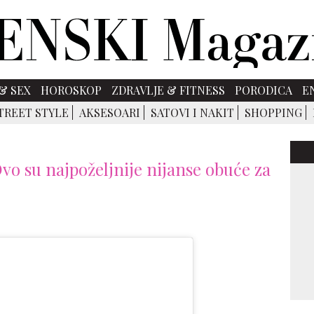
& SEX
HOROSKOP
ZDRAVLJE & FITNESS
PORODICA
E
TREET STYLE
AKSESOARI
SATOVI I NAKIT
SHOPPING
Ovo su najpoželjnije nijanse obuće za