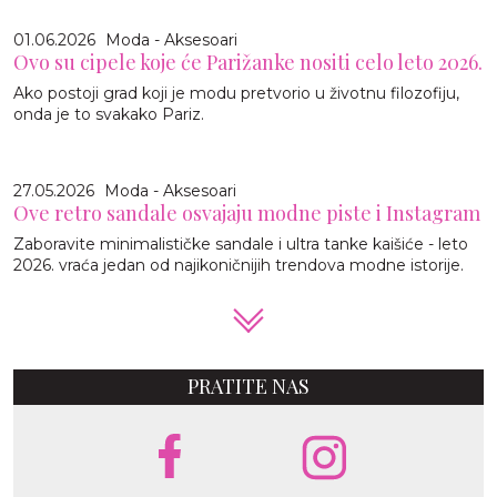
01.06.2026
Moda - Aksesoari
Ovo su cipele koje će Parižanke nositi celo leto 2026.
Ako postoji grad koji je modu pretvorio u životnu filozofiju,
onda je to svakako Pariz.
27.05.2026
Moda - Aksesoari
Ove retro sandale osvajaju modne piste i Instagram
Zaboravite minimalističke sandale i ultra tanke kaišiće - leto
2026. vraća jedan od najikoničnijih trendova modne istorije.
PRATITE NAS