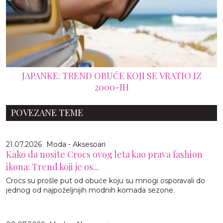
JAPANKE: TREND OBUĆE KOJI SE VRATIO IZ
2000-IH
POVEZANE TEME
21.07.2026
Moda - Aksesoari
Kako da nosite Crocs ovog leta kao prava fashion
ikona: Trend koji je os...
Crocs su prošle put od obuće koju su mnogi osporavali do
jednog od najpoželjnijih modnih komada sezone.