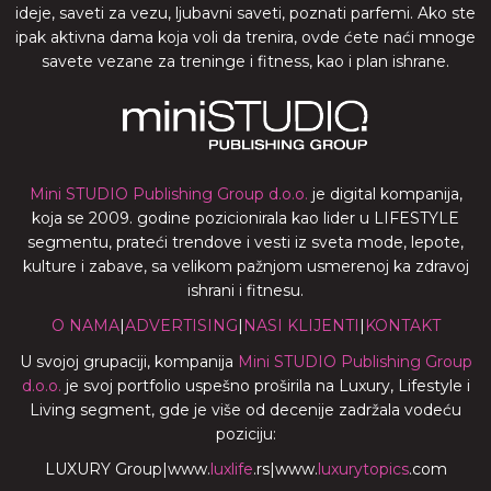
ideje, saveti za vezu, ljubavni saveti, poznati parfemi. Ako ste
ipak aktivna dama koja voli da trenira, ovde ćete naći mnoge
savete vezane za treninge i fitness, kao i plan ishrane.
Mini STUDIO Publishing Group d.o.o.
je digital kompanija,
koja se 2009. godine pozicionirala kao lider u LIFESTYLE
segmentu, prateći trendove i vesti iz sveta mode, lepote,
kulture i zabave, sa velikom pažnjom usmerenoj ka zdravoj
ishrani i fitnesu.
O NAMA
|
ADVERTISING
|
NASI KLIJENTI
|
KONTAKT
U svojoj grupaciji, kompanija
Mini STUDIO Publishing Group
d.o.o.
je svoj portfolio uspešno proširila na Luxury, Lifestyle i
Living segment, gde je više od decenije zadržala vodeću
poziciju:
LUXURY Group
|
www.
luxlife
.rs
|
www.
luxurytopics
.com