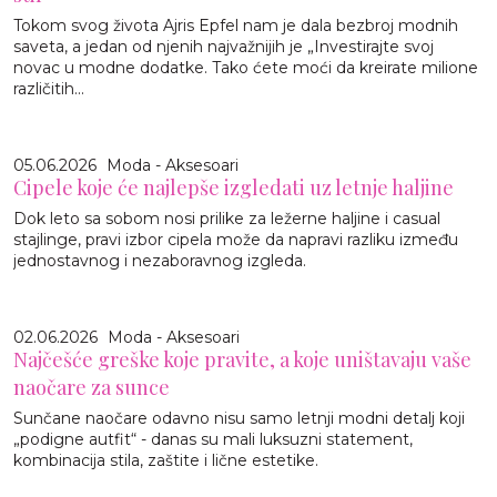
Tokom svog života Ajris Epfel nam je dala bezbroj modnih
saveta, a jedan od njenih najvažnijih je „Investirajte svoj
novac u modne dodatke. Tako ćete moći da kreirate milione
različitih...
05.06.2026
Moda - Aksesoari
Cipele koje će najlepše izgledati uz letnje haljine
Dok leto sa sobom nosi prilike za ležerne haljine i casual
stajlinge, pravi izbor cipela može da napravi razliku između
jednostavnog i nezaboravnog izgleda.
02.06.2026
Moda - Aksesoari
Najčešće greške koje pravite, a koje uništavaju vaše
naočare za sunce
Sunčane naočare odavno nisu samo letnji modni detalj koji
„podigne autfit“ - danas su mali luksuzni statement,
kombinacija stila, zaštite i lične estetike.