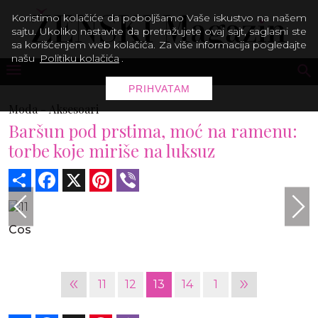
Koristimo kolačiće da poboljšamo Vaše iskustvo na našem
sajtu. Ukoliko nastavite da pretražujete ovaj sajt, saglasni ste
sa korišćenjem web kolačića. Za više informacija pogledajte
našu
Politiku kolačića
.
PRIHVATAM
Moda -
Aksesoari
Baršun pod prstima, moć na ramenu:
torbe koje miriše na luksuz
Share
Facebook
X
Pinterest
Viber
Cos
«
»
11
12
13
14
1