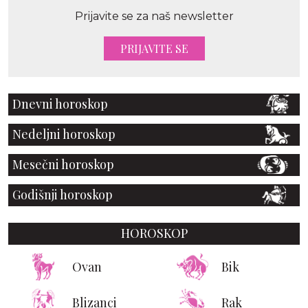
Prijavite se za naš newsletter
PRIJAVITE SE
Dnevni horoskop
Nedeljni horoskop
Mesečni horoskop
Godišnji horoskop
HOROSKOP
Ovan
Bik
Blizanci
Rak