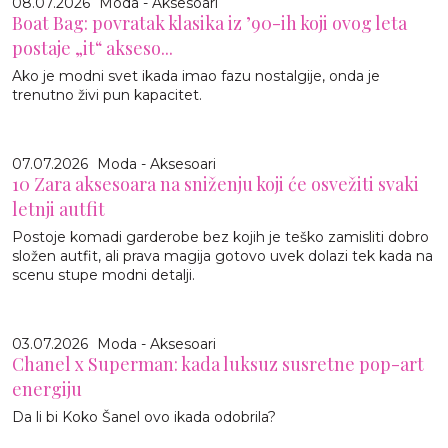
08.07.2026
Moda - Aksesoari
Boat Bag: povratak klasika iz ’90-ih koji ovog leta
postaje „it“ akseso...
Ako je modni svet ikada imao fazu nostalgije, onda je
trenutno živi pun kapacitet.
07.07.2026
Moda - Aksesoari
10 Zara aksesoara na sniženju koji će osvežiti svaki
letnji autfit
Postoje komadi garderobe bez kojih je teško zamisliti dobro
složen autfit, ali prava magija gotovo uvek dolazi tek kada na
scenu stupe modni detalji.
03.07.2026
Moda - Aksesoari
Chanel x Superman: kada luksuz susretne pop-art
energiju
Da li bi Koko Šanel ovo ikada odobrila?