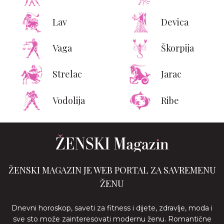
Lav
Devica
Vaga
Škorpija
Strelac
Jarac
Vodolija
Ribe
ŽENSKI MAGAZIN JE WEB PORTAL ZA SAVREMENU
ŽENU
Dnevni horoskop, saveti za fitness i dijete, zdravlje, moda i
sve sto može zainteresovati modernu ženu. Romantične