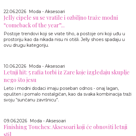
22.06.2026
Moda - Aksesoari
Jelly cipele su se vratile i ozbiljno traže modni
“comeback of the year”...
Postoje trendovi koji se vrate tiho, a postoje oni koji uđu u
prostoriju kao da nikada nisu ni otišli. Jelly shoes spadaju u
ovu drugu kategoriju.
10.06.2026
Moda - Aksesoari
Letnji hit: 5 rafia torbi iz Zare koje izgledaju skuplje
nego što jesu
Leto i modni dodaci imaju poseban odnos - onaj lagan,
opušten i pomalo nostalgičan, kao da svaka kombinacija traži
svoju “sunčanu završnicu”.
09.06.2026
Moda - Aksesoari
Finishing Touches: Aksesoari koji će obnoviti letnji
stil