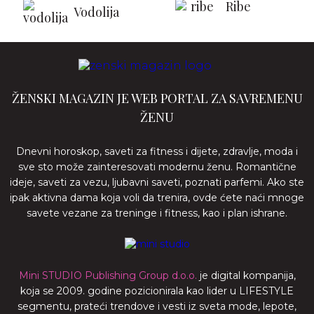
Ribe
Vodolija
ŽENSKI MAGAZIN JE WEB PORTAL ZA SAVREMENU
ŽENU
Dnevni horoskop, saveti za fitness i dijete, zdravlje, moda i
sve sto može zainteresovati modernu ženu. Romantične
ideje, saveti za vezu, ljubavni saveti, poznati parfemi. Ako ste
ipak aktivna dama koja voli da trenira, ovde ćete naći mnoge
savete vezane za treninge i fitness, kao i plan ishrane.
Mini STUDIO Publishing Group d.o.o.
je digital kompanija,
koja se 2009. godine pozicionirala kao lider u LIFESTYLE
segmentu, prateći trendove i vesti iz sveta mode, lepote,