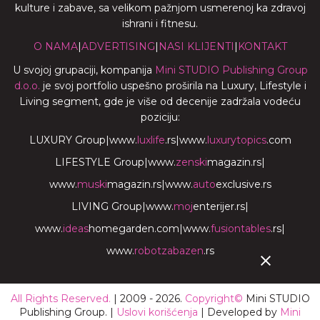
kulture i zabave, sa velikom pažnjom usmerenoj ka zdravoj
ishrani i fitnesu.
O NAMA
|
ADVERTISING
|
NASI KLIJENTI
|
KONTAKT
U svojoj grupaciji, kompanija
Mini STUDIO Publishing Group
d.o.o.
je svoj portfolio uspešno proširila na Luxury, Lifestyle i
Living segment, gde je više od decenije zadržala vodeću
poziciju:
LUXURY Group
|
www.
luxlife
.rs
|
www.
luxurytopics
.com
LIFESTYLE Group
|
www.
zenski
magazin.rs
|
www.
muski
magazin.rs
|
www.
auto
exclusive.rs
LIVING Group
|
www.
moj
enterijer.rs
|
www.
ideas
homegarden.com
|
www.
fusiontables
.rs
|
www.
robotzabazen
.rs
All Rights Reserved.
| 2009 - 2026.
Copyright©
Mini STUDIO
Publishing Group. |
Uslovi korišćenja
| Developed by
Mini