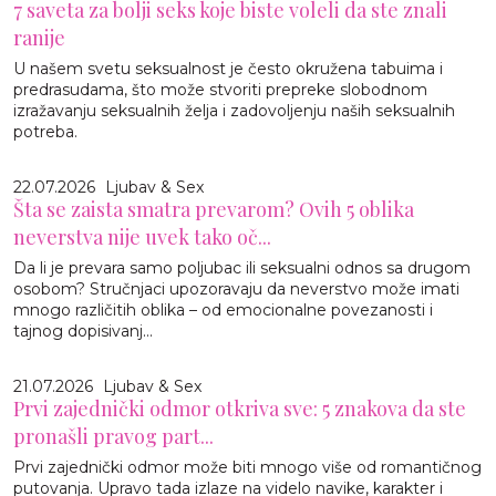
7 saveta za bolji seks koje biste voleli da ste znali
ranije
U našem svetu seksualnost je često okružena tabuima i
predrasudama, što može stvoriti prepreke slobodnom
izražavanju seksualnih želja i zadovoljenju naših seksualnih
potreba.
22.07.2026
Ljubav & Sex
Šta se zaista smatra prevarom? Ovih 5 oblika
neverstva nije uvek tako oč...
Da li je prevara samo poljubac ili seksualni odnos sa drugom
osobom? Stručnjaci upozoravaju da neverstvo može imati
mnogo različitih oblika – od emocionalne povezanosti i
tajnog dopisivanj...
21.07.2026
Ljubav & Sex
Prvi zajednički odmor otkriva sve: 5 znakova da ste
pronašli pravog part...
Prvi zajednički odmor može biti mnogo više od romantičnog
putovanja. Upravo tada izlaze na videlo navike, karakter i