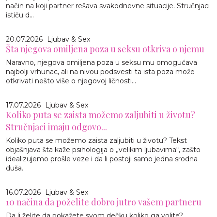
način na koji partner rešava svakodnevne situacije. Stručnjaci
ističu d...
20.07.2026
Ljubav & Sex
Šta njegova omiljena poza u seksu otkriva o njemu
Naravno, njegova omiljena poza u seksu mu omogućava
najbolji vrhunac, ali na nivou podsvesti ta ista poza može
otkrivati nešto više o njegovoj ličnosti...
17.07.2026
Ljubav & Sex
Koliko puta se zaista možemo zaljubiti u životu?
Stručnjaci imaju odgovo...
Koliko puta se možemo zaista zaljubiti u životu? Tekst
objašnjava šta kaže psihologija o „velikim ljubavima“, zašto
idealizujemo prošle veze i da li postoji samo jedna srodna
duša.
16.07.2026
Ljubav & Sex
10 načina da poželite dobro jutro vašem partneru
Da li želite da pokažete svom dečku koliko ga volite?