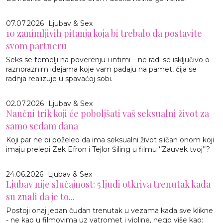
07.07.2026
Ljubav & Sex
10 zanimljivih pitanja koja bi trebalo da postavite
svom partneru
Seks se temelji na poverenju i intimi – ne radi se isključivo o
raznoraznim idejama koje vam padaju na pamet, čija se
radnja realizuje u spavaćoj sobi.
02.07.2026
Ljubav & Sex
Naučni trik koji će poboljšati vaš seksualni život za
samo sedam dana
Koji par ne bi poželeo da ima seksualni život sličan onom koji
imaju prelepi Zek Efron i Tejlor Šiling u filmu ‘’Zauvek tvoj’’?
24.06.2026
Ljubav & Sex
Ljubav nije slučajnost: 5 ljudi otkriva trenutak kada
su znali da je to...
Postoji onaj jedan čudan trenutak u vezama kada sve klikne
- ne kao u filmovima uz vatromet i violine, nego više kao: