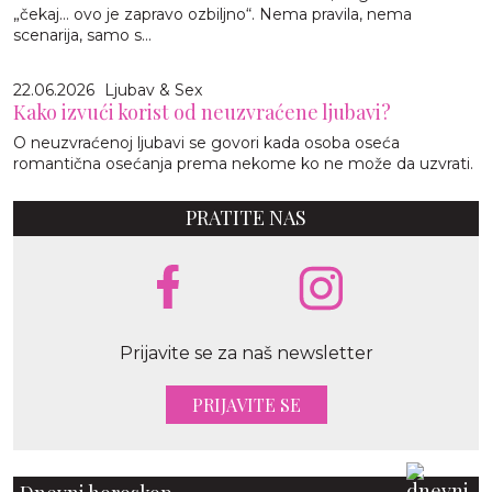
„čekaj… ovo je zapravo ozbiljno“. Nema pravila, nema
scenarija, samo s...
22.06.2026
Ljubav & Sex
Kako izvući korist od neuzvraćene ljubavi?
O neuzvraćenoj ljubavi se govori kada osoba oseća
romantična osećanja prema nekome ko ne može da uzvrati.
PRATITE NAS
Prijavite se za naš newsletter
PRIJAVITE SE