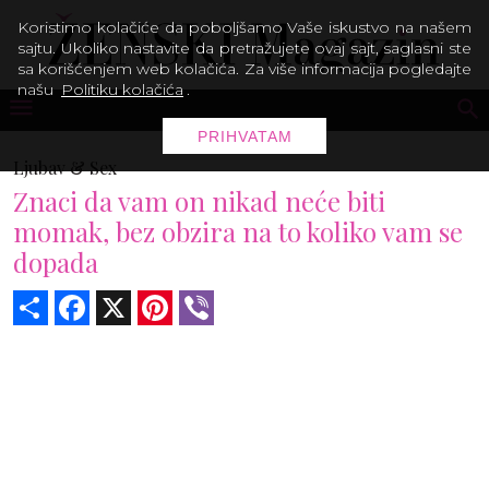
Koristimo kolačiće da poboljšamo Vaše iskustvo na našem
sajtu. Ukoliko nastavite da pretražujete ovaj sajt, saglasni ste
sa korišćenjem web kolačića. Za više informacija pogledajte
našu
Politiku kolačića
.
PRIHVATAM
Ljubav & Sex
Znaci da vam on nikad neće biti
momak, bez obzira na to koliko vam se
dopada
Share
Facebook
X
Pinterest
Viber