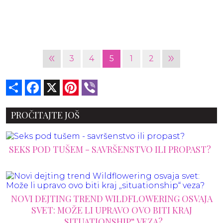
«
»
3
4
5
1
2
Share
Facebook
X
Pinterest
Viber
PROČITAJTE JOŠ
SEKS POD TUŠEM - SAVRŠENSTVO ILI PROPAST?
NOVI DEJTING TREND WILDFLOWERING OSVAJA
SVET: MOŽE LI UPRAVO OVO BITI KRAJ
„SITUATIONSHIP“ VEZA?