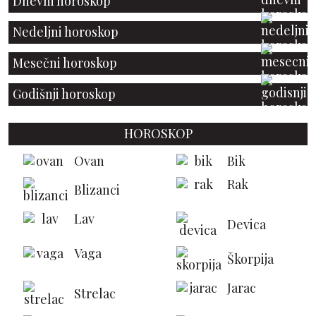
Dnevni horoskop
Nedeljni horoskop
Mesečni horoskop
Godišnji horoskop
HOROSKOP
Ovan
Bik
Rak
Blizanci
Lav
Devica
Vaga
Škorpija
Jarac
Strelac