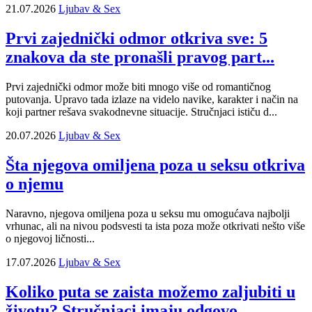
21.07.2026
Ljubav & Sex
Prvi zajednički odmor otkriva sve: 5
znakova da ste pronašli pravog part...
Prvi zajednički odmor može biti mnogo više od romantičnog
putovanja. Upravo tada izlaze na videlo navike, karakter i način na
koji partner rešava svakodnevne situacije. Stručnjaci ističu d...
20.07.2026
Ljubav & Sex
Šta njegova omiljena poza u seksu otkriva
o njemu
Naravno, njegova omiljena poza u seksu mu omogućava najbolji
vrhunac, ali na nivou podsvesti ta ista poza može otkrivati nešto više
o njegovoj ličnosti...
17.07.2026
Ljubav & Sex
Koliko puta se zaista možemo zaljubiti u
životu? Stručnjaci imaju odgovo...