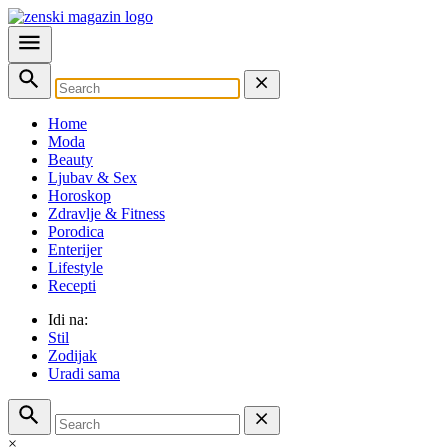
Home
Moda
Beauty
Ljubav & Sex
Horoskop
Zdravlje & Fitness
Porodica
Enterijer
Lifestyle
Recepti
Idi na:
Stil
Zodijak
Uradi sama
×