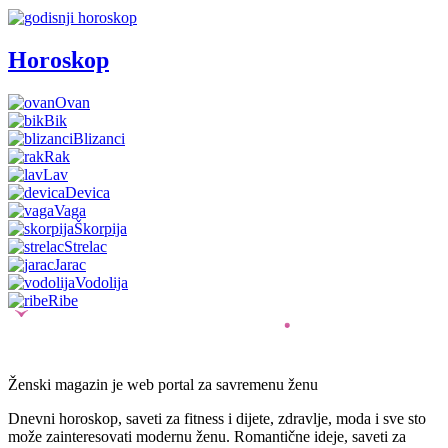
Horoskop
Ovan
Bik
Blizanci
Rak
Lav
Devica
Vaga
Škorpija
Strelac
Jarac
Vodolija
Ribe
Ženski magazin je web portal za savremenu ženu
Dnevni horoskop, saveti za fitness i dijete, zdravlje, moda i sve sto
može zainteresovati modernu ženu. Romantične ideje, saveti za