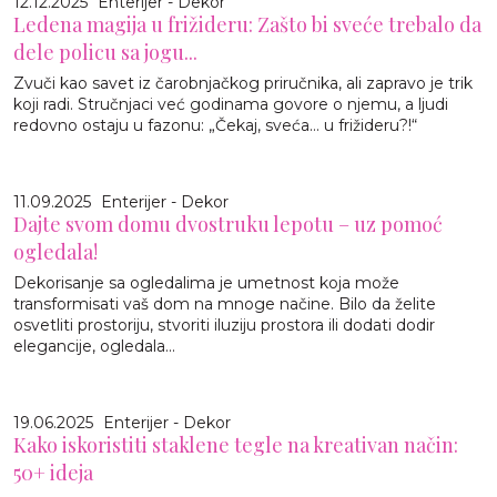
12.12.2025
Enterijer - Dekor
Ledena magija u frižideru: Zašto bi sveće trebalo da
dele policu sa jogu...
Zvuči kao savet iz čarobnjačkog priručnika, ali zapravo je trik
koji radi. Stručnjaci već godinama govore o njemu, a ljudi
redovno ostaju u fazonu: „Čekaj, sveća… u frižideru?!“
11.09.2025
Enterijer - Dekor
Dajte svom domu dvostruku lepotu – uz pomoć
ogledala!
Dekorisanje sa ogledalima je umetnost koja može
transformisati vaš dom na mnoge načine. Bilo da želite
osvetliti prostoriju, stvoriti iluziju prostora ili dodati dodir
elegancije, ogledala...
19.06.2025
Enterijer - Dekor
Kako iskoristiti staklene tegle na kreativan način:
50+ ideja