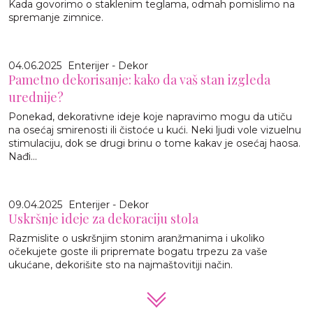
Kada govorimo o staklenim teglama, odmah pomislimo na
spremanje zimnice.
04.06.2025
Enterijer - Dekor
Pametno dekorisanje: kako da vaš stan izgleda
urednije?
Ponekad, dekorativne ideje koje napravimo mogu da utiču
na osećaj smirenosti ili čistoće u kući. Neki ljudi vole vizuelnu
stimulaciju, dok se drugi brinu o tome kakav je osećaj haosa.
Nađi...
09.04.2025
Enterijer - Dekor
Uskršnje ideje za dekoraciju stola
Razmislite o uskršnjim stonim aranžmanima i ukoliko
očekujete goste ili pripremate bogatu trpezu za vaše
ukućane, dekorišite sto na najmaštovitiji način.