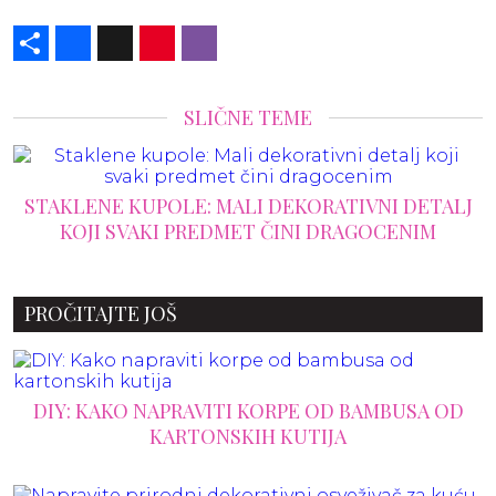
Share
Facebook
X
Pinterest
Viber
SLIČNE TEME
I DETALJ
13 KOMADA IZ ZARA HOME KOJI ĆE OVO
ENIM
OSVEŽITI VAŠ DOM I DATI MU ELEGANT
IZGLED
PROČITAJTE JOŠ
DIY: KAKO NAPRAVITI KORPE OD BAMBUSA OD
KARTONSKIH KUTIJA