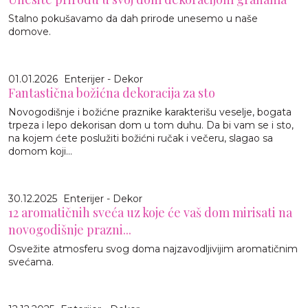
Stalno pokušavamo da dah prirode unesemo u naše
domove.
01.01.2026
Enterijer - Dekor
Fantastična božićna dekoracija za sto
Novogodišnje i božićne praznike karakterišu veselje, bogata
trpeza i lepo dekorisan dom u tom duhu. Da bi vam se i sto,
na kojem ćete poslužiti božićni ručak i večeru, slagao sa
domom koji...
30.12.2025
Enterijer - Dekor
12 aromatičnih sveća uz koje će vaš dom mirisati na
novogodišnje prazni...
Osvežite atmosferu svog doma najzavodljivijim aromatičnim
svećama.