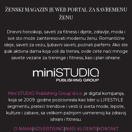
ŽENSKI MAGAZIN JE WEB PORTAL ZA SAVREMENU
ŽENU
Dnevni horoskop, saveti za fitness i dijete, zdravlje, moda i
sve sto može zainteresovati modernu ženu. Romantične
ideje, saveti za vezu, ljubavni saveti, poznati parfemi. Ako ste
ipak aktivna dama koja voli da trenira, ovde ćete naći mnoge
savete vezane za treninge i fitness, kao i plan ishrane.
Mini STUDIO Publishing Group d.o.o.
je digital kompanija,
koja se 2009. godine pozicionirala kao lider u LIFESTYLE
segmentu, prateći trendove i vesti iz sveta mode, lepote,
kulture i zabave, sa velikom pažnjom usmerenoj ka zdravoj
ishrani i fitnesu.
O NAMA
|
ADVERTISING
|
NASI KLIJENTI
|
KONTAKT