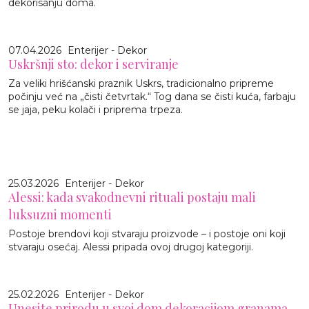
dekorisanju doma.
07.04.2026
Enterijer - Dekor
Uskršnji sto: dekor i serviranje
Za veliki hrišćanski praznik Uskrs, tradicionalno pripreme
počinju već na „čisti četvrtak.“ Tog dana se čisti kuća, farbaju
se jaja, peku kolači i priprema trpeza.
25.03.2026
Enterijer - Dekor
Alessi: kada svakodnevni rituali postaju mali
luksuzni momenti
Postoje brendovi koji stvaraju proizvode – i postoje oni koji
stvaraju osećaj. Alessi pripada ovoj drugoj kategoriji.
25.02.2026
Enterijer - Dekor
Unesite prirodu u svoj dom dekoracijom granama