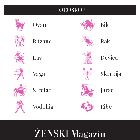
HOROSKOP
Ovan
Bik
Blizanci
Rak
Lav
Devica
Vaga
Škorpija
Strelac
Jarac
Vodolija
Ribe