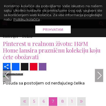
Koristimo kolačiće da poboljšamo Vaše iskustvo na našem
sajtu. Ukoliko nastavite da pretražujete ovaj sajt, saglasni ste
sa korišćenjem web kolačića. Za više informacija pogledajte
našu
Politiku kolačića
.
PRIHVATAM
Enterijer -
Dekor
Pinterest u realnom životu: H&M
Home lansira prazničnu kolekciju koju
ćete obožavati
Share
Facebook
X
Pinterest
Viber
H&M Home
Posuda sa postoljem od nerđajućeg čelika
«
»
5
6
7
8
1