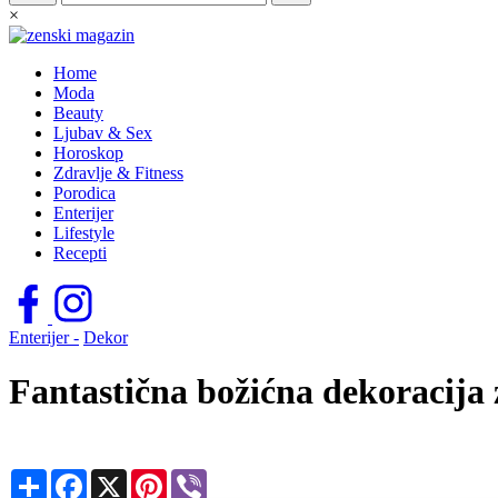
×
Home
Moda
Beauty
Ljubav & Sex
Horoskop
Zdravlje & Fitness
Porodica
Enterijer
Lifestyle
Recepti
Enterijer -
Dekor
Fantastična božićna dekoracija 
Share
Facebook
X
Pinterest
Viber