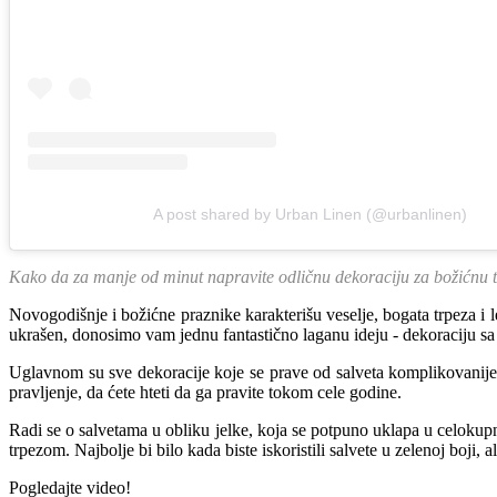
A post shared by Urban Linen (@urbanlinen)
Kako da za manje od minut napravite odličnu dekoraciju za božićnu t
Novogodišnje i božićne praznike karakterišu veselje, bogata trpeza i
ukrašen, donosimo vam jednu fantastično laganu ideju - dekoraciju sa
Uglavnom su sve dekoracije koje se prave od salveta komplikovanije za
pravljenje, da ćete hteti da ga pravite tokom cele godine.
Radi se o salvetama u obliku jelke, koja se potpuno uklapa u celoku
trpezom. Najbolje bi bilo kada biste iskoristili salvete u zelenoj boji, 
Pogledajte video!