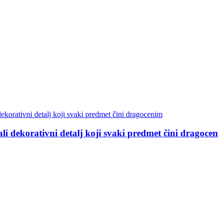
ovog leta osvežiti vaš dom i dati mu elegantniji izgle