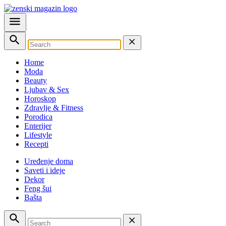
Home
Moda
Beauty
Ljubav & Sex
Horoskop
Zdravlje & Fitness
Porodica
Enterijer
Lifestyle
Recepti
Uređenje doma
Saveti i ideje
Dekor
Feng šui
Bašta