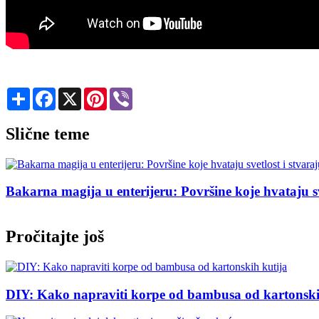
Share
Facebook
X
Pinterest
Viber
Slične teme
ma
Staklene kupole: Mali dekorativni detalj koji svaki
Pročitajte još
DIY: Kako napraviti korpe od bambusa od kartonski