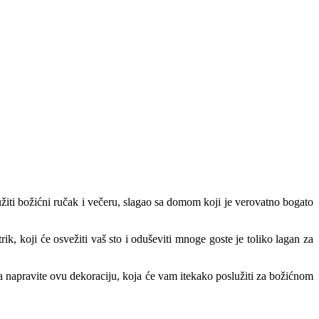
žiti božićni ručak i večeru, slagao sa domom koji je verovatno bogato
k, koji će osvežiti vaš sto i oduševiti mnoge goste je toliko lagan za
 napravite ovu dekoraciju, koja će vam itekako poslužiti za božićnom