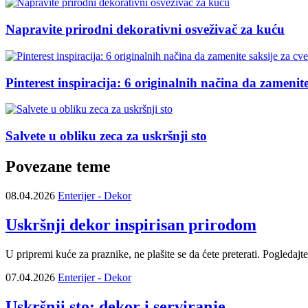
Napravite prirodni dekorativni osveživač za kuću
Pinterest inspiracija: 6 originalnih načina da zamenit
Salvete u obliku zeca za uskršnji sto
Povezane teme
08.04.2026
Enterijer - Dekor
Uskršnji dekor inspirisan prirodom
U pripremi kuće za praznike, ne plašite se da ćete preterati. Pogledajt
07.04.2026
Enterijer - Dekor
Uskršnji sto: dekor i serviranje