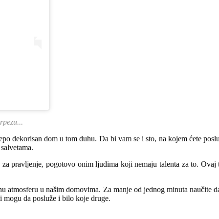
rpezu...
 lepo dekorisan dom u tom duhu. Da bi vam se i sto, na kojem ćete poslu
 salvetama.
 pravljenje, pogotovo onim ljudima koji nemaju talenta za to. Ovaj tri
pnu atmosferu u našim domovima. Za manje od jednog minuta naučite da
ali mogu da posluže i bilo koje druge.