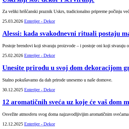
Za veliki hrišćanski praznik Uskrs, tradicionalno pripreme počinju već n
25.03.2026
Enterijer - Dekor
Alessi: kada svakodnevni rituali postaju 
Postoje brendovi koji stvaraju proizvode – i postoje oni koji stvaraju o
25.02.2026
Enterijer - Dekor
Unesite prirodu u svoj dom dekoracijom 
Stalno pokušavamo da dah prirode unesemo u naše domove.
30.12.2025
Enterijer - Dekor
12 aromatičnih sveća uz koje će vaš dom mi
Osvežite atmosferu svog doma najzavodljivijim aromatičnim svećama
12.12.2025
Enterijer - Dekor