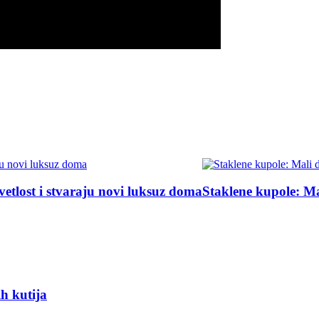
 predmet čini dragocenim
13 komada iz Zara Home koji će 
h kutija