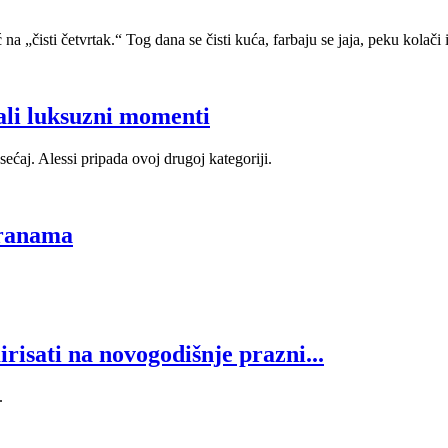
a „čisti četvrtak.“ Tog dana se čisti kuća, farbaju se jaja, peku kolači 
mali luksuzni momenti
sećaj. Alessi pripada ovoj drugoj kategoriji.
granama
risati na novogodišnje prazni...
.