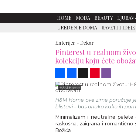
HOME
MODA
BEAUTY
LJUBAV 
UREĐENJE DOMA
SAVETI I IDEJE
Enterijer -
Dekor
Pinterest u realnom ži
kolekciju koju ćete oboža
Share
Facebook
X
Pinterest
Viber
H&M Home
H&M Home ove zime poručuje jedn
blistavi – baš onako kako ih pa
Minimalizam i neutralne palete
raskošna, zaigrana i romantično š
Božića.