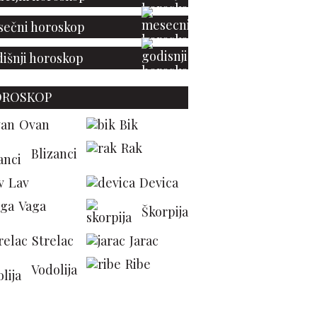
ečni horoskop
išnji horoskop
OROSKOP
Ovan
Bik
Rak
Blizanci
Lav
Devica
Vaga
Škorpija
Strelac
Jarac
Ribe
Vodolija