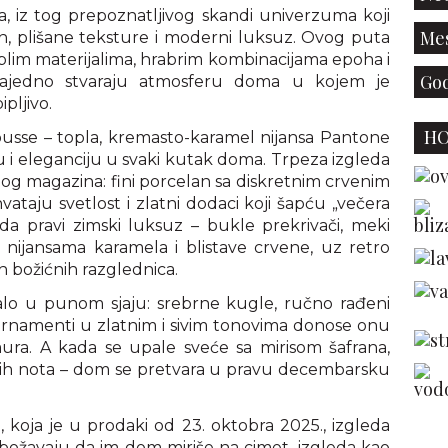
era, iz tog prepoznatljivog skandi univerzuma koji
Mes
, plišane teksture i moderni luksuz. Ovog puta
lim materijalima, hrabrim kombinacijama epoha i
God
zajedno stvaraju atmosferu doma u kojem je
pljivo.
H
usse – topla, kremasto-karamel nijansa Pantone
u i eleganciju u svaki kutak doma. Trpeza izgleda
čnog magazina: fini porcelan sa diskretnim crvenim
hvataju svetlost i zlatni dodaci koji šapću „večera
da pravi zimski luksuz – bukle prekrivači, meki
 u nijansama karamela i blistave crvene, uz retro
rih božićnih razglednica.
ijalo u punom sjaju: srebrne kugle, ručno rađeni
i ornamenti u zlatnim i sivim tonovima donose onu
ra. A kada se upale sveće sa mirisom šafrana,
kih nota – dom se pretvara u pravu decembarsku
koja je u prodaki od 23. oktobra 2025., izgleda
 obožavaju da im dom miriše na cimet, izgleda kao