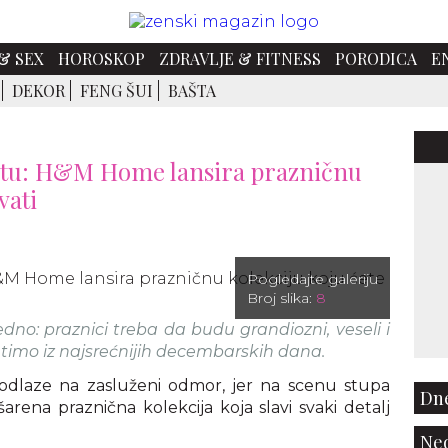
& SEX
HOROSKOP
ZDRAVLJE & FITNESS
PORODICA
E
DEKOR
FENG ŠUI
BAŠTA
votu: H&M Home lansira prazničnu
vati
Pogledajte galeriju
Broj slika:
8
o: praznici treba da budu grandiozni, veseli i
mtimo iz najsrećnijih decembarskih dana.
 odlaze na zasluženi odmor, jer na scenu stupa
Dne
arena praznična kolekcija koja slavi svaki detalj
Ned