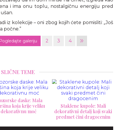
cena i ima onu toplu, nostalgičnu energiju pred
dušan.
di iz kolekcije – oni zbog kojih ćete pomisliti: „Još
a počne.”
»
2
3
4
Pogledajte galeriju
SLIČNE TEME
Koža kao umetnost: vaze
taklene kupole: Mali
koje brišu granicu između
rativni detalj koji svaki
tela i dizajna
ent
dmet čini dragocenim
hvat