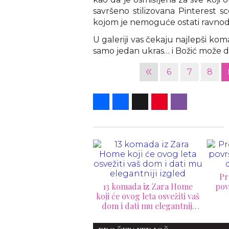
savršeno stilizovana Pinterest s
kojom je nemoguće ostati ravno
U galeriji vas čekaju najlepši koma
samo jedan ukras… i Božić može d
«
6
7
8
Share
Facebook
X
Pinterest
Viber
Prozorske daske: Mala
 komada iz Zara Home
površina koja krije veliku
S
 će ovog leta osvežiti vaš
dekorativnu moć
deko
m i dati mu elegantniji
pre
izgled