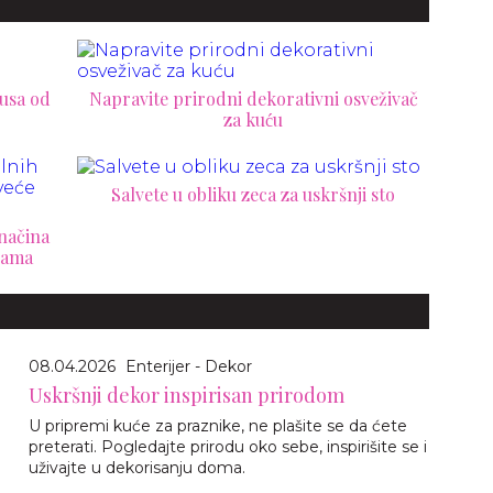
usa od
Napravite prirodni dekorativni osveživač
za kuću
Salvete u obliku zeca za uskršnji sto
 načina
rpama
08.04.2026
Enterijer - Dekor
Uskršnji dekor inspirisan prirodom
U pripremi kuće za praznike, ne plašite se da ćete
preterati. Pogledajte prirodu oko sebe, inspirišite se i
uživajte u dekorisanju doma.