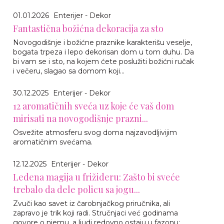
01.01.2026
Enterijer - Dekor
Fantastična božićna dekoracija za sto
Novogodišnje i božićne praznike karakterišu veselje,
bogata trpeza i lepo dekorisan dom u tom duhu. Da
bi vam se i sto, na kojem ćete poslužiti božićni ručak
i večeru, slagao sa domom koji...
30.12.2025
Enterijer - Dekor
12 aromatičnih sveća uz koje će vaš dom
mirisati na novogodišnje prazni...
Osvežite atmosferu svog doma najzavodljivijim
aromatičnim svećama.
12.12.2025
Enterijer - Dekor
Ledena magija u frižideru: Zašto bi sveće
trebalo da dele policu sa jogu...
Zvuči kao savet iz čarobnjačkog priručnika, ali
zapravo je trik koji radi. Stručnjaci već godinama
govore o njemu, a ljudi redovno ostaju u fazonu: