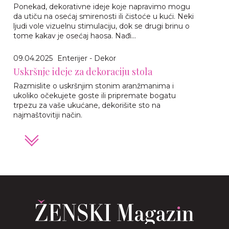
Ponekad, dekorativne ideje koje napravimo mogu
da utiču na osećaj smirenosti ili čistoće u kući. Neki
ljudi vole vizuelnu stimulaciju, dok se drugi brinu o
tome kakav je osećaj haosa. Nađi...
09.04.2025
Enterijer - Dekor
Uskršnje ideje za dekoraciju stola
Razmislite o uskršnjim stonim aranžmanima i
ukoliko očekujete goste ili pripremate bogatu
trpezu za vaše ukućane, dekorišite sto na
najmaštovitiji način.