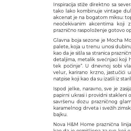
Inspiracija stiže direktno sa sev
tako lako kombinuje vintage duh
akcenat je na bogatom miksu: top
neočekivanim akcentima koji 
praznično raspoloženje gotovo opi
Glavna boja sezone je Mocha Mo
palete, koja u trenu unosi dubin
kao da je sišla sa stranica prazni
detaljima, metalik svećnjaci koji 
tek počinje“. U dnevnoj sobi vla
velur, karirano krzno, jastučići
natpise koji kao da su izašli iz sta
Ispod jelke, naravno, sve je zas
papirni ukrasi i providni staklen
savršenu dozu prazničnog glamu
karamelnog drveta i svežih zims
bajku.
Nova H&M Home praznična linija, 
kao da je osmišljena za sve koji