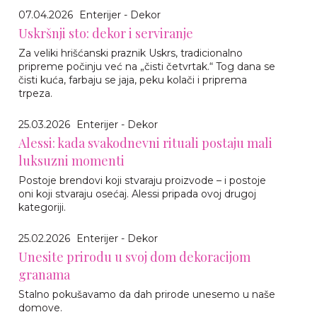
07.04.2026
Enterijer - Dekor
Uskršnji sto: dekor i serviranje
Za veliki hrišćanski praznik Uskrs, tradicionalno
pripreme počinju već na „čisti četvrtak.“ Tog dana se
čisti kuća, farbaju se jaja, peku kolači i priprema
trpeza.
25.03.2026
Enterijer - Dekor
Alessi: kada svakodnevni rituali postaju mali
luksuzni momenti
Postoje brendovi koji stvaraju proizvode – i postoje
oni koji stvaraju osećaj. Alessi pripada ovoj drugoj
kategoriji.
25.02.2026
Enterijer - Dekor
Unesite prirodu u svoj dom dekoracijom
granama
Stalno pokušavamo da dah prirode unesemo u naše
domove.