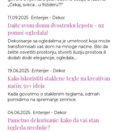
„Čekaj, sveća… u frižideru?!“
11.09.2025
Enterijer - Dekor
Dajte svom domu dvostruku lepotu – uz
pomoć ogledala!
Dekorisanje sa ogledalima je umetnost koja može
transformisati vaš dom na mnoge načine. Bilo da
želite osvetliti prostoriju, stvoriti iluziju prostora ili
dodati dodir elegancije, ogledala...
19.06.2025
Enterijer - Dekor
Kako iskoristiti staklene tegle na kreativan
način: 50+ ideja
Kada govorimo o staklenim teglama, odmah
pomislimo na spremanje zimnice.
04.06.2025
Enterijer - Dekor
Pametno dekorisanje: kako da vaš stan
izgleda urednije?