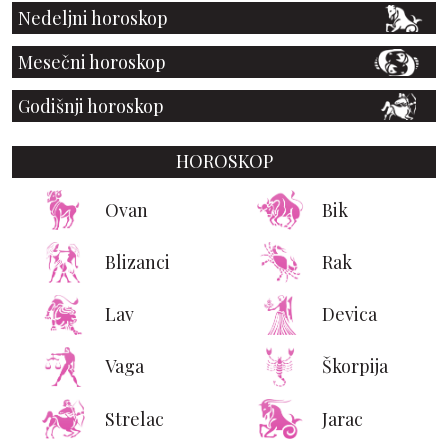
Nedeljni horoskop
Mesečni horoskop
Godišnji horoskop
HOROSKOP
Ovan
Bik
Blizanci
Rak
Lav
Devica
Vaga
Škorpija
Strelac
Jarac