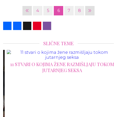
«
»
4
5
6
7
8
Share
Facebook
X
Pinterest
Viber
SLIČNE TEME
11 STVARI O KOJIMA ŽENE RAZMIŠLJAJU TOKOM
JUTARNJEG SEKSA