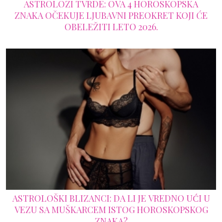
ASTROLOZI TVRDE: OVA 4 HOROSKOPSKA
ZNAKA OČEKUJE LJUBAVNI PREOKRET KOJI ĆE
OBELEŽITI LETO 2026.
ASTROLOŠKI BLIZANCI: DA LI JE VREDNO UĆI U
VEZU SA MUŠKARCEM ISTOG HOROSKOPSKOG
ZNAKA?