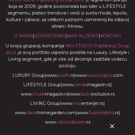
koja se 2009. godine pozicionirala kao lider u LIFESTYLE
segmentu, prateći trendove i vesti iz sveta mode, lepote,
kulture i zabave, sa velikom pažnjom usmerenoj ka zdravoj
ishrani i fitnesu.
O NAMA
|
ADVERTISING
|
NASI KLIJENTI
|
KONTAKT
U svojoj grupaciji, kompanija
Mini STUDIO Publishing Group
d.o.o.
je svoj portfolio uspešno proširila na Luxury, Lifestyle i
Living segment, gde je više od decenije zadržala vodeću
poziciju:
LUXURY Group
|
www.
luxlife
.rs
|
www.
luxurytopics
.com
LIFESTYLE Group
|
www.
zenski
magazin.rs
|
www.
muski
magazin.rs
|
www.
auto
exclusive.rs
LIVING Group
|
www.
moj
enterijer.rs
|
www.
ideas
homegarden.com
|
www.
fusiontables
.rs
|
www.
robotzabazen
.rs