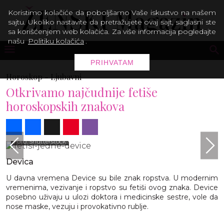
Koristimo kolačiće da poboljšamo Vaše iskustvo na našem
sajtu. Ukoliko nastavite da pretražujete ovaj sajt, saglasni ste
sa korišćenjem web kolačića. Za više informacija pogledajte
našu
Politiku kolačića
.
PRIHVATAM
Horoskop -
Ljubavni
Otkrivamo najčudnije fetiše
horoskopskih znakova
Share
Facebook
X
Pinterest
Viber
Foto: Shutterstock
Devica
U davna vremena Device su bile znak ropstva. U modernim
vremenima, vezivanje i ropstvo su fetiši ovog znaka. Device
posebno uživaju u ulozi doktora i medicinske sestre, vole da
nose maske, vezuju i provokativno rublje.