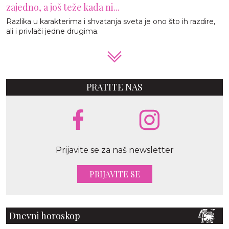
zajedno, a još teže kada ni...
Razlika u karakterima i shvatanja sveta je ono što ih razdire,
ali i privlači jedne drugima.
PRATITE NAS
Prijavite se za naš newsletter
PRIJAVITE SE
Dnevni horoskop