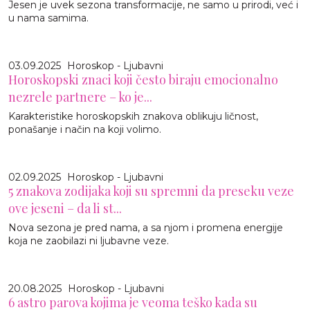
Jesen je uvek sezona transformacije, ne samo u prirodi, već i
u nama samima.
03.09.2025
Horoskop - Ljubavni
Horoskopski znaci koji često biraju emocionalno
nezrele partnere – ko je...
Karakteristike horoskopskih znakova oblikuju ličnost,
ponašanje i način na koji volimo.
02.09.2025
Horoskop - Ljubavni
5 znakova zodijaka koji su spremni da preseku veze
ove jeseni – da li st...
Nova sezona je pred nama, a sa njom i promena energije
koja ne zaobilazi ni ljubavne veze.
20.08.2025
Horoskop - Ljubavni
6 astro parova kojima je veoma teško kada su