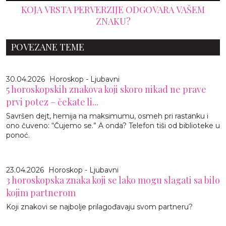
KOJA VRSTA PERVERZIJE ODGOVARA VAŠEM
ZNAKU?
POVEZANE TEME
30.04.2026
Horoskop - Ljubavni
5 horoskopskih znakova koji skoro nikad ne prave
prvi potez – čekate li...
Savršen dejt, hemija na maksimumu, osmeh pri rastanku i
ono čuveno: “Čujemo se.” A onda? Telefon tiši od biblioteke u
ponoć.
23.04.2026
Horoskop - Ljubavni
3 horoskopska znaka koji se lako mogu slagati sa bilo
kojim partnerom
Koji znakovi se najbolje prilagođavaju svom partneru?