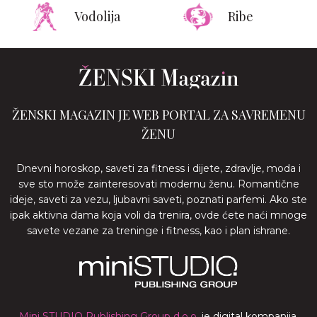
Vodolija
Ribe
ŽENSKI MAGAZIN JE WEB PORTAL ZA SAVREMENU
ŽENU
Dnevni horoskop, saveti za fitness i dijete, zdravlje, moda i
sve sto može zainteresovati modernu ženu. Romantične
ideje, saveti za vezu, ljubavni saveti, poznati parfemi. Ako ste
ipak aktivna dama koja voli da trenira, ovde ćete naći mnoge
savete vezane za treninge i fitness, kao i plan ishrane.
Mini STUDIO Publishing Group d.o.o.
je digital kompanija,