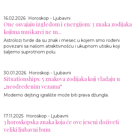
16.02.2026
Horoskop - Ljubavni
One osvajaju izgledom i energijom: 3 znaka zodijaka
kojima muškarci ne m...
Astrolozi tvrde da su znak i mesec u kojem smo rođeni
povezani sa našom atraktivnošću i ukupnom utisku koji
šaljemo suprotnom polu.
30.01.2026
Horoskop - Ljubavni
Situationships: 5 znakova zodijaka koji vladaju u
„neodređenim vezama“
Moderno dejting igralište može biti prava džungla.
17.11.2025
Horoskop - Ljubavni
3 horoskopska znaka koja će ove jeseni doživeti
veliki ljubavni bum