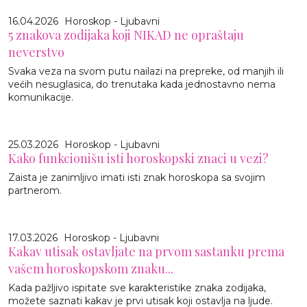
16.04.2026
Horoskop - Ljubavni
5 znakova zodijaka koji NIKAD ne opraštaju
neverstvo
Svaka veza na svom putu nailazi na prepreke, od manjih ili
većih nesuglasica, do trenutaka kada jednostavno nema
komunikacije.
25.03.2026
Horoskop - Ljubavni
Kako funkcionišu isti horoskopski znaci u vezi?
Zaista je zanimljivo imati isti znak horoskopa sa svojim
partnerom.
17.03.2026
Horoskop - Ljubavni
Kakav utisak ostavljate na prvom sastanku prema
vašem horoskopskom znaku...
Kada pažljivo ispitate sve karakteristike znaka zodijaka,
možete saznati kakav je prvi utisak koji ostavlja na ljude.