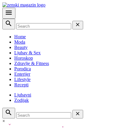
Home
Moda
Beauty
Ljubav & Sex
Horoskop
Zdravlje & Fitness
Porodica
Enterijer
Lifestyle
Recepti
Ljubavni
Zodijak
×