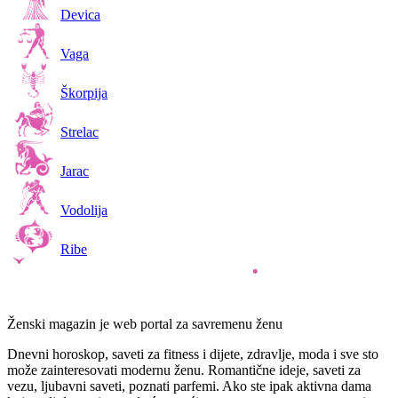
Devica
Vaga
Škorpija
Strelac
Jarac
Vodolija
Ribe
Ženski magazin je web portal za savremenu ženu
Dnevni horoskop, saveti za fitness i dijete, zdravlje, moda i sve sto
može zainteresovati modernu ženu. Romantične ideje, saveti za
vezu, ljubavni saveti, poznati parfemi. Ako ste ipak aktivna dama