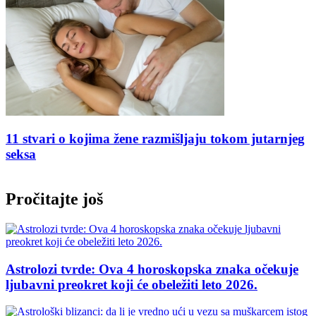
e
11 stvari o kojima žene razmišljaju tokom jutarnjeg
seksa
Pročitajte još
Astrolozi tvrde: Ova 4 horoskopska znaka očekuje
ljubavni preokret koji će obeležiti leto 2026.