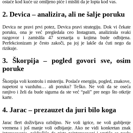
ostaće kod kuće uz omiljeno piće i misliti da je lopta kod vas.
2. Devica – analizira, ali ne šalje poruku
Devica ne pravi prvi potez, Devica pravi strategiju. Dok vi čekate
poruku, ona je već pregledala ceo Instagram, analizirala svaki
razgovor i zamislila 47 scenarija u kojima bude odbijena.
Perfekcionizam je često zakoči, pa joj je lakše da ćuti nego da
rizikuje.
3. Škorpija – pogled govori sve, osim
poruke
Škorpija voli kontrolu i misteriju. Poslaće energiju, pogled, znakove,
napetost u vazduhu… ali poruku? Teško. Ne voli da se oseća
ranjivo i želi da bude sigurna da ste već “pali” pre nego što otkrije
karte.
4. Jarac – prezauzet da juri bilo koga
Jarac flert doživljava ozbiljno. Ne voli igrice, ne voli gubljenje
vremena i još manje voli odbijanje. Ako ne vidi konkretan znak