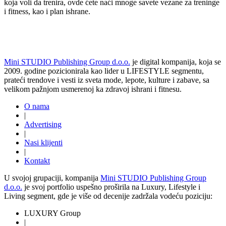
koja voli da trenira, ovde ćete naći mnoge savete vezane za treninge
i fitness, kao i plan ishrane.
Mini STUDIO Publishing Group d.o.o.
je digital kompanija, koja se
2009. godine pozicionirala kao lider u LIFESTYLE segmentu,
prateći trendove i vesti iz sveta mode, lepote, kulture i zabave, sa
velikom pažnjom usmerenoj ka zdravoj ishrani i fitnesu.
O nama
|
Advertising
|
Nasi klijenti
|
Kontakt
U svojoj grupaciji, kompanija
Mini STUDIO Publishing Group
d.o.o.
je svoj portfolio uspešno proširila na Luxury, Lifestyle i
Living segment, gde je više od decenije zadržala vodeću poziciju:
LUXURY Group
|