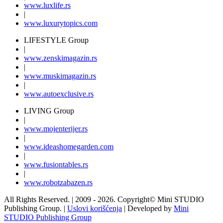
www.
luxlife
.rs
|
www.
luxurytopics
.com
LIFESTYLE Group
|
www.
zenski
magazin.rs
|
www.
muski
magazin.rs
|
www.
auto
exclusive.rs
LIVING Group
|
www.
moj
enterijer.rs
|
www.
ideas
homegarden.com
|
www.
fusiontables
.rs
|
www.
robotzabazen
.rs
All Rights Reserved.
| 2009 - 2026.
Copyright©
Mini STUDIO
Publishing Group. |
Uslovi korišćenja
| Developed by
Mini
STUDIO Publishing Group