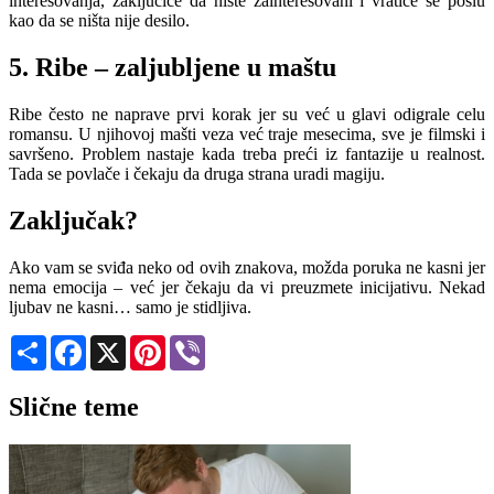
interesovanja, zaključiće da niste zainteresovani i vratiće se poslu
kao da se ništa nije desilo.
5. Ribe – zaljubljene u maštu
Ribe često ne naprave prvi korak jer su već u glavi odigrale celu
romansu. U njihovoj mašti veza već traje mesecima, sve je filmski i
savršeno. Problem nastaje kada treba preći iz fantazije u realnost.
Tada se povlače i čekaju da druga strana uradi magiju.
Zaključak?
Ako vam se sviđa neko od ovih znakova, možda poruka ne kasni jer
nema emocija – već jer čekaju da vi preuzmete inicijativu. Nekad
ljubav ne kasni… samo je stidljiva.
Share
Facebook
X
Pinterest
Viber
Slične teme