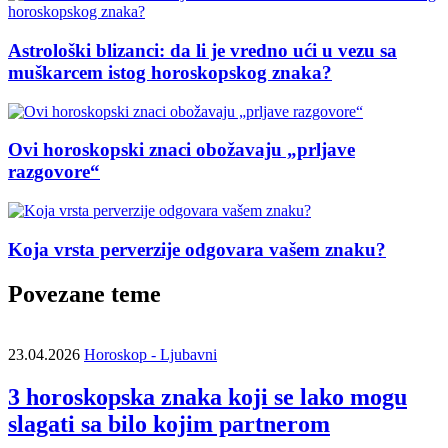
Astrološki blizanci: da li je vredno ući u vezu sa
muškarcem istog horoskopskog znaka?
Ovi horoskopski znaci obožavaju „prljave
razgovore“
Koja vrsta perverzije odgovara vašem znaku?
Povezane teme
23.04.2026
Horoskop - Ljubavni
3 horoskopska znaka koji se lako mogu
slagati sa bilo kojim partnerom