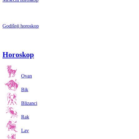
Godišnji horoskop
Horoskop
Ovan
Bik
Blizanci
Rak
Lav