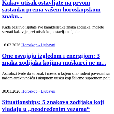
Kakav utisak ostavljate na prvom
sastanku prema vašem horoskopskom
znaku...
Kada pažljivo ispitate sve karakteristike znaka zodijaka, možete
saznati kakav je prvi utisak koji ostavlja na ljude.
16.02.2026
Horoskop - Ljubavni
One osvajaju izgledom i energijom: 3
znaka zodijaka kojima muškarci ne m...
Astrolozi tvrde da su znak i mesec u kojem smo rođeni povezani sa
našom atraktivnošću i ukupnom utisku koji šaljemo suprotnom polu.
30.01.2026
Horoskop - Ljubavni
Situationships: 5 znakova zodijaka koji
vladaju u „neodređenim vezama“