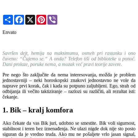
Share
Facebook
X
Pinterest
Viber
Envato
Savršen dejt, hemija na maksimumu, osmeh pri rastanku i ono
čuveno: “Čujemo se.” A onda? Telefon tiši od biblioteke u ponoć.
Dani prolaze, poruke nema, a mozak već pravi teorije zavere.
Pre nego što zaključite da nema interesovanja, možda je problem
jednostavniji – neki horoskopski znakovi jednostavno ne vole da
naprave prvi korak, čak i kada su potpuno zaljubljeni. Ego, strah od
odbijanja ili večito taktiziranje – razlozi su različiti, ali rezultat isti:
čekanje.
1. Bik – kralj komfora
Ako čekate da vas Bik juri, udobno se smestite. Bik voli sigurnost,
stabilnost i teren bez iznenađenja. Ne ulazi nigde dok nije sto posto
siguran da je vredno truda. Ako mu ne pošaljete vrlo jasan signal,