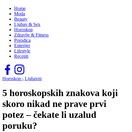
Home
Moda
Beauty
Ljubav & Sex
Horoskop
Zdravlje & Fitness
Porodica
Enterijer
Lifestyle
Recepti
Horoskop -
Ljubavni
5 horoskopskih znakova koji
skoro nikad ne prave prvi
potez – čekate li uzalud
poruku?