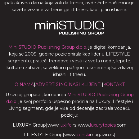
ipak aktivna dama koja voli da trenira, ovde ćete naći mnoge
savete vezane za treninge i fitness, kao i plan ishrane.
Mini STUDIO Publishing Group d.o.o.
je digital kompanija,
koja se 2009. godine pozicionirala kao lider u LIFESTYLE
segmentu, prateći trendove i vesti iz sveta mode, lepote,
kulture i zabave, sa velikom pažnjom usmerenoj ka zdravoj
ishrani i fitnesu.
O NAMA
|
ADVERTISING
|
NASI KLIJENTI
|
KONTAKT
U svojoj grupaciji, kompanija
Mini STUDIO Publishing Group
d.o.o.
je svoj portfolio uspešno proširila na Luxury, Lifestyle i
Living segment, gde je više od decenije zadržala vodeću
poziciju:
LUXURY Group
|
www.
luxlife
.rs
|
www.
luxurytopics
.com
LIFESTYLE Group
|
www.
zenski
magazin.rs
|