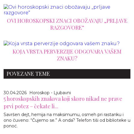
OVI HOROSKOPSKI ZNACI OBOŽAVAJU „PRLJAVE
RAZGOVORE“
KOJA VRSTA PERVERZIJE ODGOVARA VAŠEM
ZNAKU?
POVEZANE TEME
30.04.2026
Horoskop - Ljubavni
5 horoskopskih znakova koji skoro nikad ne prave
prvi potez – čekate li...
Savršen dejt, hemija na maksimumu, osmeh pri rastanku i
ono čuveno: “Čujemo se.” A onda? Telefon tiši od biblioteke u
ponoć.