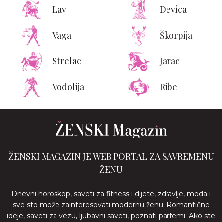
Lav
Devica
Vaga
Škorpija
Strelac
Jarac
Vodolija
Ribe
ŽENSKI MAGAZIN JE WEB PORTAL ZA SAVREMENU
ŽENU
Dnevni horoskop, saveti za fitness i dijete, zdravlje, moda i
sve sto može zainteresovati modernu ženu. Romantične
ideje, saveti za vezu, ljubavni saveti, poznati parfemi. Ako ste