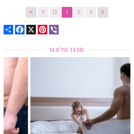
«
»
11
12
1
2
3
Share
Facebook
X
Pinterest
Viber
SLIČNE TEME