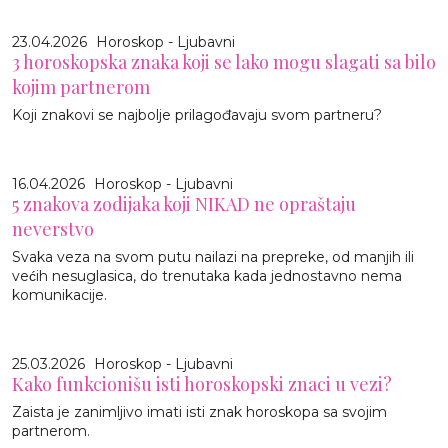
23.04.2026
Horoskop - Ljubavni
3 horoskopska znaka koji se lako mogu slagati sa bilo
kojim partnerom
Koji znakovi se najbolje prilagođavaju svom partneru?
16.04.2026
Horoskop - Ljubavni
5 znakova zodijaka koji NIKAD ne opraštaju
neverstvo
Svaka veza na svom putu nailazi na prepreke, od manjih ili
većih nesuglasica, do trenutaka kada jednostavno nema
komunikacije.
25.03.2026
Horoskop - Ljubavni
Kako funkcionišu isti horoskopski znaci u vezi?
Zaista je zanimljivo imati isti znak horoskopa sa svojim
partnerom.