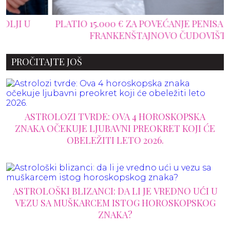
PLATIO 15.000 € ZA POVEĆANJE PENISA I POSTAO
FRANKENŠTAJNOVO ČUDOVIŠTE
PROČITAJTE JOŠ
ASTROLOZI TVRDE: OVA 4 HOROSKOPSKA
ZNAKA OČEKUJE LJUBAVNI PREOKRET KOJI ĆE
OBELEŽITI LETO 2026.
ASTROLOŠKI BLIZANCI: DA LI JE VREDNO UĆI U
VEZU SA MUŠKARCEM ISTOG HOROSKOPSKOG
ZNAKA?