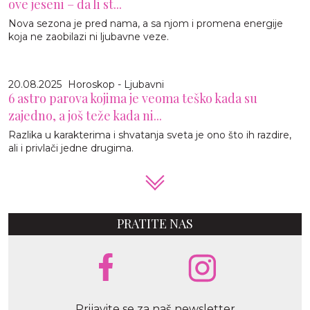
ove jeseni – da li st...
Nova sezona je pred nama, a sa njom i promena energije
koja ne zaobilazi ni ljubavne veze.
20.08.2025
Horoskop - Ljubavni
6 astro parova kojima je veoma teško kada su
zajedno, a još teže kada ni...
Razlika u karakterima i shvatanja sveta je ono što ih razdire,
ali i privlači jedne drugima.
PRATITE NAS
Prijavite se za naš newsletter