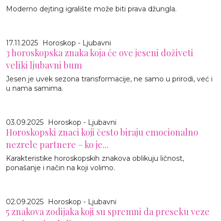
Moderno dejting igralište može biti prava džungla.
17.11.2025
Horoskop - Ljubavni
3 horoskopska znaka koja će ove jeseni doživeti
veliki ljubavni bum
Jesen je uvek sezona transformacije, ne samo u prirodi, već i
u nama samima.
03.09.2025
Horoskop - Ljubavni
Horoskopski znaci koji često biraju emocionalno
nezrele partnere – ko je...
Karakteristike horoskopskih znakova oblikuju ličnost,
ponašanje i način na koji volimo.
02.09.2025
Horoskop - Ljubavni
5 znakova zodijaka koji su spremni da preseku veze