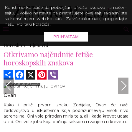
Koristimo kolačiće da poboljšamo Vaše iskustvo na našem
sajtu. Ukoliko nastavite da pretražujete ovaj sajt, saglasni ste
sa korišćenjem web kolačića. Za više informacija pogledajte
našu
Politiku kolačića
.
PRIHVATAM
Horoskop -
Ljubavni
Otkrivamo najčudnije fetiše
horoskopskih znakova
Share
Facebook
X
Pinterest
Viber
Foto: Shutterstock
Ovan
Kako i priliči prvom znaku Zodijaka, Ovan će naći
zadovoljstvo u iskustvima koja podrazumevaju visok nivo
adrenalina. Oni vole prirodan miris tela, ali i kada krevet udara
u zid. Oni vole jutra koja počinju seksom i rvanjem u krevetu.