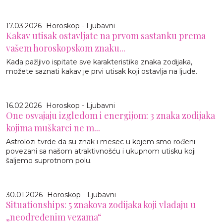
17.03.2026
Horoskop - Ljubavni
Kakav utisak ostavljate na prvom sastanku prema
vašem horoskopskom znaku...
Kada pažljivo ispitate sve karakteristike znaka zodijaka,
možete saznati kakav je prvi utisak koji ostavlja na ljude.
16.02.2026
Horoskop - Ljubavni
One osvajaju izgledom i energijom: 3 znaka zodijaka
kojima muškarci ne m...
Astrolozi tvrde da su znak i mesec u kojem smo rođeni
povezani sa našom atraktivnošću i ukupnom utisku koji
šaljemo suprotnom polu.
30.01.2026
Horoskop - Ljubavni
Situationships: 5 znakova zodijaka koji vladaju u
„neodređenim vezama“