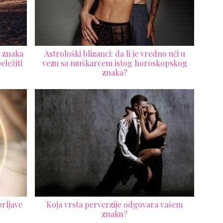
a znaka
Astrološki blizanci: da li je vredno ući u
eležiti
vezu sa muškarcem istog horoskopskog
znaka?
rljave
Koja vrsta perverzije odgovara vašem
znaku?