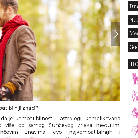
Dne
Ned
Mes
God
H
tibilniji znaci?
 da je kompatibilnost u astrologiji komplikovana
ogo više od samog Sunčevog znaka međutim,
nčevim znacima, evo najkompatibilnijih i