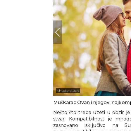
shutterstock
Muškarac Ovan i njegovi najkompa
Nešto što treba uzeti u obzir je
stvar. Kompatibilnost je mn
zasnovano isključivo na Su