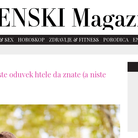
& SEX
HOROSKOP
ZDRAVLJE & FITNESS
PORODICA
E
te oduvek htele da znate (a niste