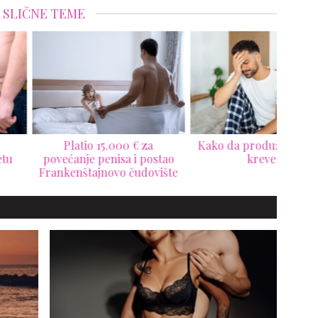
SLIČNE TEME
Platio 15.000 € za
Kako da produžite akciju u
ećanje penisa i postao
krevetu
v
kenštajnovo čudovište