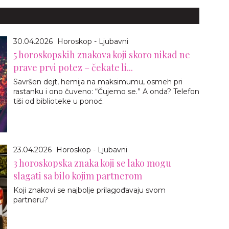
30.04.2026
Horoskop - Ljubavni
5 horoskopskih znakova koji skoro nikad ne
prave prvi potez – čekate li...
Savršen dejt, hemija na maksimumu, osmeh pri
rastanku i ono čuveno: “Čujemo se.” A onda? Telefon
tiši od biblioteke u ponoć.
23.04.2026
Horoskop - Ljubavni
3 horoskopska znaka koji se lako mogu
slagati sa bilo kojim partnerom
Koji znakovi se najbolje prilagođavaju svom
partneru?