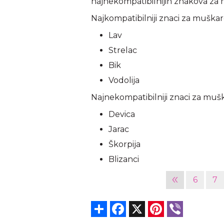
najnekompatibilnijih znakova z
Najkompatibilniji znaci za muška
Lav
Strelac
Bik
Vodolija
Najnekompatibilniji znaci za muš
Devica
Jarac
Škorpija
Blizanci
«
6
7
Share
Facebook
X
Pinterest
Viber