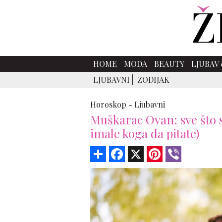
HOME
MODA
BEAUTY
LJUBAV 
LJUBAVNI
ZODIJAK
Horoskop -
Ljubavni
Muškarac Ovan: sve što s
imale koga da pitate)
Share
Facebook
X
Pinterest
Viber