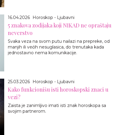
16.04.2026
Horoskop - Ljubavni
5 znakova zodijaka koji NIKAD ne opraštaju
neverstvo
Svaka veza na svom putu nailazi na prepreke, od
manjih ili većih nesuglasica, do trenutaka kada
jednostavno nema komunikacije.
25.03.2026
Horoskop - Ljubavni
Kako funkcionišu isti horoskopski znaci u
vezi?
Zaista je zanimljivo imati isti znak horoskopa sa
svojim partnerom.