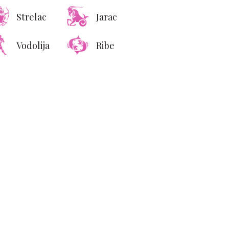
Strelac
Jarac
Vodolija
Ribe