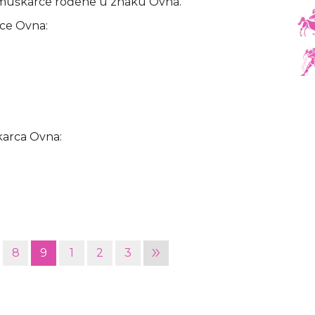
a muškarce rođene u znaku Ovna.
rce Ovna:
karca Ovna:
»
8
9
1
2
3