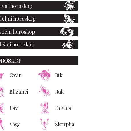
vni horoskop
eljni horoskop
ečni horoskop
išnji horoskop
OROSKOP
Ovan
Bik
Blizanci
Rak
Lav
Devica
Vaga
Škorpija