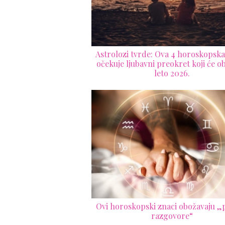
Astrolozi tvrde: Ova 4 horoskopsk
očekuje ljubavni preokret koji će ob
leto 2026.
Ovi horoskopski znaci obožavaju „p
razgovore“