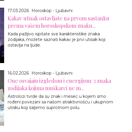
17.03.2026
Horoskop - Ljubavni
Kakav utisak ostavljate na prvom sastanku
prema vašem horoskopskom znaku...
Kada pažljivo ispitate sve karakteristike znaka
zodijaka, možete saznati kakav je prvi utisak koji
ostavlja na ljude.
16.02.2026
Horoskop - Ljubavni
One osvajaju izgledom i energijom: 3 znaka
zodijaka kojima muškarci ne m...
Astrolozi tvrde da su znak i mesec u kojem smo
rođeni povezani sa našom atraktivnošću i ukupnom
utisku koji šaljemo suprotnom polu.