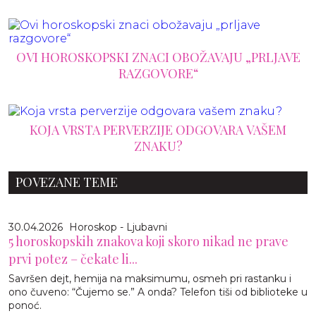
OVI HOROSKOPSKI ZNACI OBOŽAVAJU „PRLJAVE
RAZGOVORE“
KOJA VRSTA PERVERZIJE ODGOVARA VAŠEM
ZNAKU?
POVEZANE TEME
30.04.2026
Horoskop - Ljubavni
5 horoskopskih znakova koji skoro nikad ne prave
prvi potez – čekate li...
Savršen dejt, hemija na maksimumu, osmeh pri rastanku i
ono čuveno: “Čujemo se.” A onda? Telefon tiši od biblioteke u
ponoć.