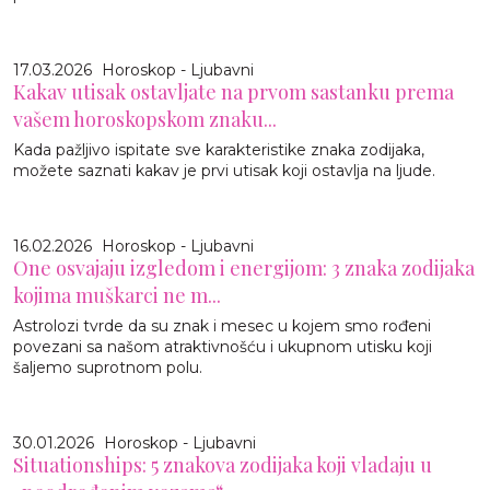
17.03.2026
Horoskop - Ljubavni
Kakav utisak ostavljate na prvom sastanku prema
vašem horoskopskom znaku...
Kada pažljivo ispitate sve karakteristike znaka zodijaka,
možete saznati kakav je prvi utisak koji ostavlja na ljude.
16.02.2026
Horoskop - Ljubavni
One osvajaju izgledom i energijom: 3 znaka zodijaka
kojima muškarci ne m...
Astrolozi tvrde da su znak i mesec u kojem smo rođeni
povezani sa našom atraktivnošću i ukupnom utisku koji
šaljemo suprotnom polu.
30.01.2026
Horoskop - Ljubavni
Situationships: 5 znakova zodijaka koji vladaju u