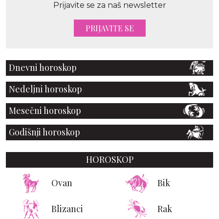
Prijavite se za naš newsletter
PRIJAVITE SE
Dnevni horoskop
Nedeljni horoskop
Mesečni horoskop
Godišnji horoskop
HOROSKOP
Ovan
Bik
Blizanci
Rak