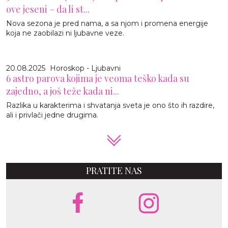
ove jeseni – da li st...
Nova sezona je pred nama, a sa njom i promena energije
koja ne zaobilazi ni ljubavne veze.
20.08.2025
Horoskop - Ljubavni
6 astro parova kojima je veoma teško kada su
zajedno, a još teže kada ni...
Razlika u karakterima i shvatanja sveta je ono što ih razdire,
ali i privlači jedne drugima.
PRATITE NAS