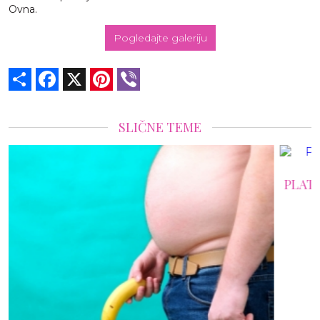
Ovna.
Pogledajte galeriju
Share
Facebook
X
Pinterest
Viber
SLIČNE TEME
PLATIO 15.000 € ZA POVEĆANJE PENISA I POSTA
FRANKENŠTAJNOVO ČUDOVIŠTE