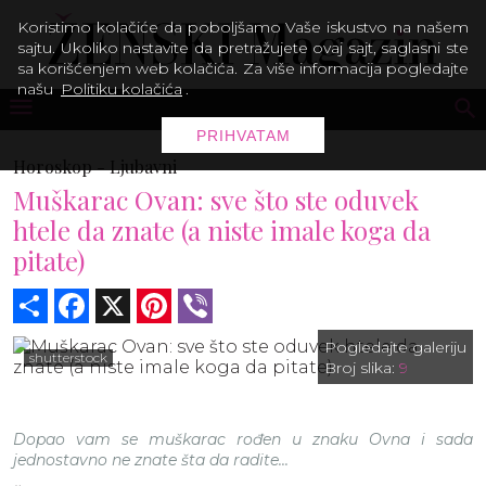
Koristimo kolačiće da poboljšamo Vaše iskustvo na našem
sajtu. Ukoliko nastavite da pretražujete ovaj sajt, saglasni ste
sa korišćenjem web kolačića. Za više informacija pogledajte
našu
Politiku kolačića
.
PRIHVATAM
Horoskop -
Ljubavni
Muškarac Ovan: sve što ste oduvek
htele da znate (a niste imale koga da
pitate)
Share
Facebook
X
Pinterest
Viber
Pogledajte galeriju
shutterstock
Broj slika:
9
Dopao vam se muškarac rođen u znaku Ovna i sada
jednostavno ne znate šta da radite...