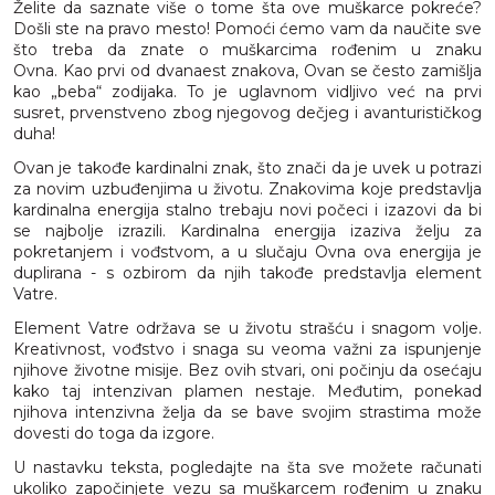
Želite da saznate više o tome šta ove muškarce pokreće?
Došli ste na pravo mesto! Pomoći ćemo vam da naučite sve
što treba da znate o muškarcima rođenim u znaku
Ovna. Kao prvi od dvanaest znakova, Ovan se često zamišlja
kao „beba“ zodijaka. To je uglavnom vidljivo već na prvi
susret, prvenstveno zbog njegovog dečjeg i avanturističkog
duha!
Ovan je takođe kardinalni znak, što znači da je uvek u potrazi
za novim uzbuđenjima u životu. Znakovima koje predstavlja
kardinalna energija stalno trebaju novi počeci i izazovi da bi
se najbolje izrazili. Kardinalna energija izaziva želju za
pokretanjem i vođstvom, a u slučaju Ovna ova energija je
duplirana - s ozbirom da njih takođe predstavlja element
Vatre.
Element Vatre održava se u životu strašću i snagom volje.
Kreativnost, vođstvo i snaga su veoma važni za ispunjenje
njihove životne misije. Bez ovih stvari, oni počinju da osećaju
kako taj intenzivan plamen nestaje. Međutim, ponekad
njihova intenzivna želja da se bave svojim strastima može
dovesti do toga da izgore.
U nastavku teksta, pogledajte na šta sve možete računati
ukoliko započinjete vezu sa muškarcem rođenim u znaku