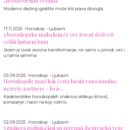
„neodređenim vezama“
Moderno dejting igralište može biti prava džungla.
17.11.2025
Horoskop - Ljubavni
3 horoskopska znaka koja će ove jeseni doživeti
veliki ljubavni bum
Jesen je uvek sezona transformacije, ne samo u prirodi, već i
u nama samima.
03.09.2025
Horoskop - Ljubavni
Horoskopski znaci koji često biraju emocionalno
nezrele partnere – ko je...
Karakteristike horoskopskih znakova oblikuju ličnost,
ponašanje i način na koji volimo.
02.09.2025
Horoskop - Ljubavni
5 znakova zodijaka koji su spremni da preseku veze