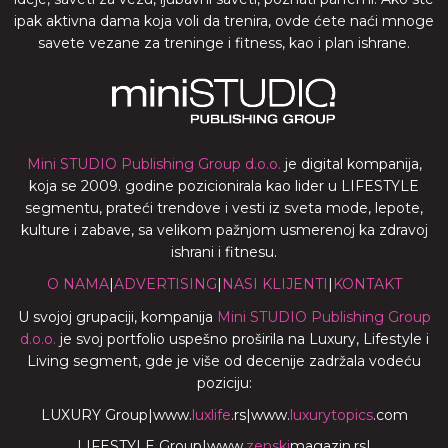
ipak aktivna dama koja voli da trenira, ovde ćete naći mnoge
savete vezane za treninge i fitness, kao i plan ishrane.
Mini STUDIO Publishing Group d.o.o.
je digital kompanija,
koja se 2009. godine pozicionirala kao lider u LIFESTYLE
segmentu, prateći trendove i vesti iz sveta mode, lepote,
kulture i zabave, sa velikom pažnjom usmerenoj ka zdravoj
ishrani i fitnesu.
O NAMA
|
ADVERTISING
|
NASI KLIJENTI
|
KONTAKT
U svojoj grupaciji, kompanija
Mini STUDIO Publishing Group
d.o.o.
je svoj portfolio uspešno proširila na Luxury, Lifestyle i
Living segment, gde je više od decenije zadržala vodeću
poziciju:
LUXURY Group
|
www.
luxlife
.rs
|
www.
luxurytopics
.com
LIFESTYLE Group
|
www.
zenski
magazin.rs
|