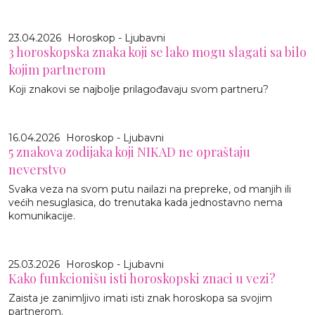
23.04.2026
Horoskop - Ljubavni
3 horoskopska znaka koji se lako mogu slagati sa bilo
kojim partnerom
Koji znakovi se najbolje prilagođavaju svom partneru?
16.04.2026
Horoskop - Ljubavni
5 znakova zodijaka koji NIKAD ne opraštaju
neverstvo
Svaka veza na svom putu nailazi na prepreke, od manjih ili
većih nesuglasica, do trenutaka kada jednostavno nema
komunikacije.
25.03.2026
Horoskop - Ljubavni
Kako funkcionišu isti horoskopski znaci u vezi?
Zaista je zanimljivo imati isti znak horoskopa sa svojim
partnerom.