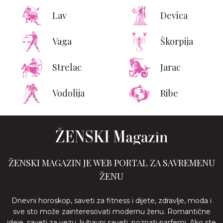
Lav
Devica
Vaga
Škorpija
Strelac
Jarac
Vodolija
Ribe
ŽENSKI MAGAZIN JE WEB PORTAL ZA SAVREMENU
ŽENU
Dnevni horoskop, saveti za fitness i dijete, zdravlje, moda i
sve sto može zainteresovati modernu ženu. Romantične
ideje, saveti za vezu, ljubavni saveti, poznati parfemi. Ako ste