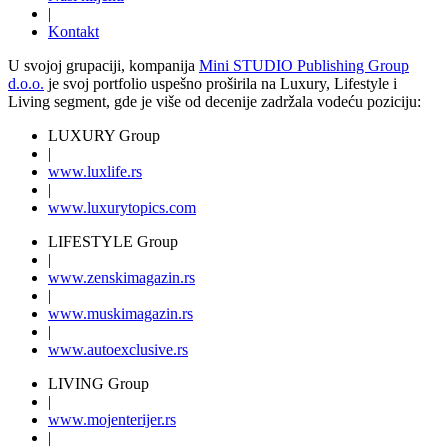
|
Kontakt
U svojoj grupaciji, kompanija
Mini STUDIO Publishing Group
d.o.o.
je svoj portfolio uspešno proširila na Luxury, Lifestyle i
Living segment, gde je više od decenije zadržala vodeću poziciju:
LUXURY Group
|
www.
luxlife
.rs
|
www.
luxurytopics
.com
LIFESTYLE Group
|
www.
zenski
magazin.rs
|
www.
muski
magazin.rs
|
www.
auto
exclusive.rs
LIVING Group
|
www.
moj
enterijer.rs
|