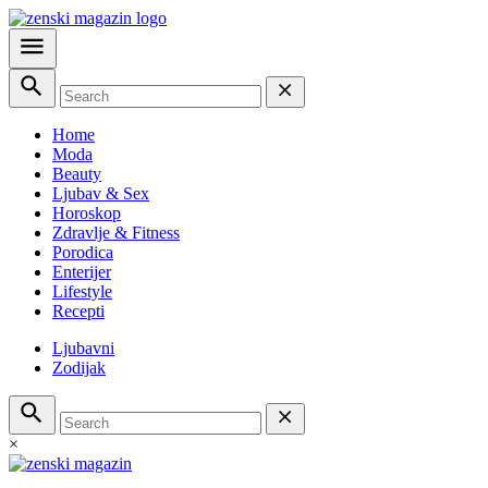
Home
Moda
Beauty
Ljubav & Sex
Horoskop
Zdravlje & Fitness
Porodica
Enterijer
Lifestyle
Recepti
Ljubavni
Zodijak
×