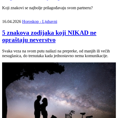
Koji znakovi se najbolje prilagođavaju svom partneru?
16.04.2026
Horoskop - Ljubavni
5 znakova zodijaka koji NIKAD ne
opraštaju neverstvo
Svaka veza na svom putu nailazi na prepreke, od manjih ili većih
nesuglasica, do trenutaka kada jednostavno nema komunikacije.