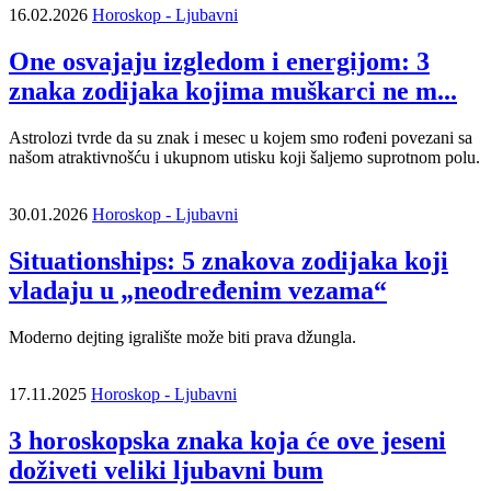
16.02.2026
Horoskop - Ljubavni
One osvajaju izgledom i energijom: 3
znaka zodijaka kojima muškarci ne m...
Astrolozi tvrde da su znak i mesec u kojem smo rođeni povezani sa
našom atraktivnošću i ukupnom utisku koji šaljemo suprotnom polu.
30.01.2026
Horoskop - Ljubavni
Situationships: 5 znakova zodijaka koji
vladaju u „neodređenim vezama“
Moderno dejting igralište može biti prava džungla.
17.11.2025
Horoskop - Ljubavni
3 horoskopska znaka koja će ove jeseni
doživeti veliki ljubavni bum