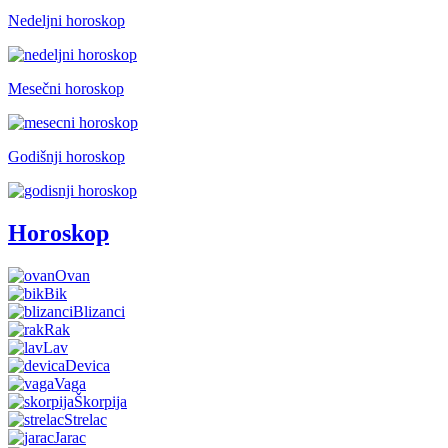
Nedeljni horoskop
Mesečni horoskop
Godišnji horoskop
Horoskop
Ovan
Bik
Blizanci
Rak
Lav
Devica
Vaga
Škorpija
Strelac
Jarac