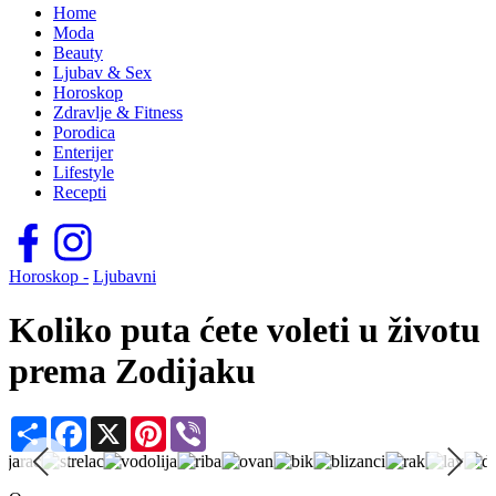
Home
Moda
Beauty
Ljubav & Sex
Horoskop
Zdravlje & Fitness
Porodica
Enterijer
Lifestyle
Recepti
Horoskop -
Ljubavni
Koliko puta ćete voleti u životu
prema Zodijaku
Share
Facebook
X
Pinterest
Viber