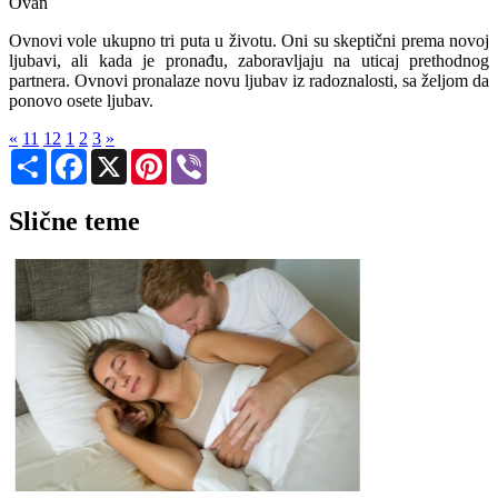
Ovan
Ovnovi vole ukupno tri puta u životu. Oni su skeptični prema novoj
ljubavi, ali kada je pronađu, zaboravljaju na uticaj prethodnog
partnera. Ovnovi pronalaze novu ljubav iz radoznalosti, sa željom da
ponovo osete ljubav.
«
11
12
1
2
3
»
Share
Facebook
X
Pinterest
Viber
Slične teme