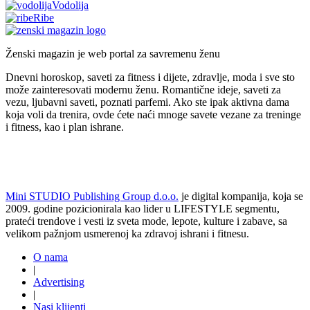
Vodolija
Ribe
Ženski magazin je web portal za savremenu ženu
Dnevni horoskop, saveti za fitness i dijete, zdravlje, moda i sve sto
može zainteresovati modernu ženu. Romantične ideje, saveti za
vezu, ljubavni saveti, poznati parfemi. Ako ste ipak aktivna dama
koja voli da trenira, ovde ćete naći mnoge savete vezane za treninge
i fitness, kao i plan ishrane.
Mini STUDIO Publishing Group d.o.o.
je digital kompanija, koja se
2009. godine pozicionirala kao lider u LIFESTYLE segmentu,
prateći trendove i vesti iz sveta mode, lepote, kulture i zabave, sa
velikom pažnjom usmerenoj ka zdravoj ishrani i fitnesu.
O nama
|
Advertising
|
Nasi klijenti