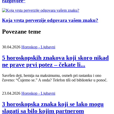
razgovore“
Koja vrsta perverzije odgovara vašem znaku?
Povezane teme
30.04.2026
Horoskop - Ljubavni
5 horoskopskih znakova koji skoro nikad
ne prave prvi potez – čekate li...
Savršen dejt, hemija na maksimumu, osmeh pri rastanku i ono
čuveno: “Čujemo se.” A onda? Telefon tiši od biblioteke u ponoć.
23.04.2026
Horoskop - Ljubavni
3 horoskopska znaka koji se lako mogu
slagati sa bilo kojim partnerom