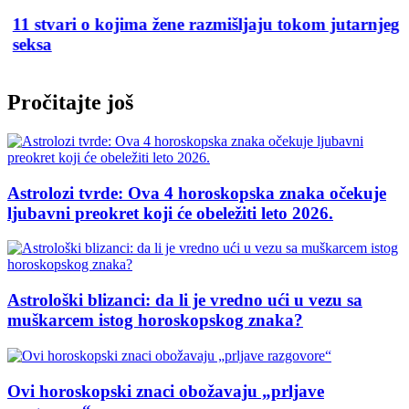
11 stvari o kojima žene razmišljaju tokom jutarnjeg
seksa
Pročitajte još
Astrolozi tvrde: Ova 4 horoskopska znaka očekuje
ljubavni preokret koji će obeležiti leto 2026.
Astrološki blizanci: da li je vredno ući u vezu sa
muškarcem istog horoskopskog znaka?
Ovi horoskopski znaci obožavaju „prljave