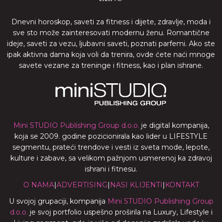
Dnevni horoskop, saveti za fitness i dijete, zdravlje, moda i
sve sto može zainteresovati modernu ženu. Romantične
ideje, saveti za vezu, ljubavni saveti, poznati parfemi. Ako ste
ipak aktivna dama koja voli da trenira, ovde ćete naći mnoge
savete vezane za treninge i fitness, kao i plan ishrane.
Mini STUDIO Publishing Group d.o.o.
je digital kompanija,
koja se 2009. godine pozicionirala kao lider u LIFESTYLE
segmentu, prateći trendove i vesti iz sveta mode, lepote,
kulture i zabave, sa velikom pažnjom usmerenoj ka zdravoj
ishrani i fitnesu.
O NAMA
|
ADVERTISING
|
NASI KLIJENTI
|
KONTAKT
U svojoj grupaciji, kompanija
Mini STUDIO Publishing Group
d.o.o.
je svoj portfolio uspešno proširila na Luxury, Lifestyle i