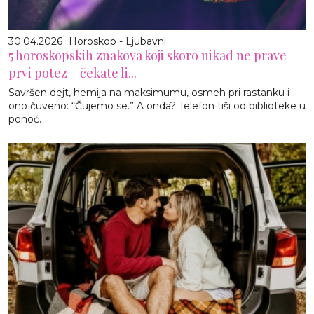
30.04.2026
Horoskop - Ljubavni
5 horoskopskih znakova koji skoro nikad ne prave
prvi potez – čekate li...
Savršen dejt, hemija na maksimumu, osmeh pri rastanku i
ono čuveno: “Čujemo se.” A onda? Telefon tiši od biblioteke u
ponoć.