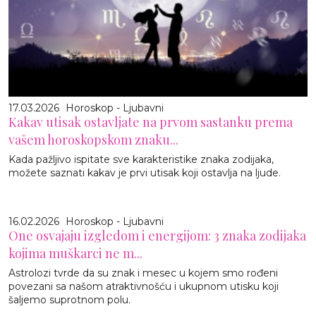
17.03.2026
Horoskop - Ljubavni
Kakav utisak ostavljate na prvom sastanku prema
vašem horoskopskom znaku...
Kada pažljivo ispitate sve karakteristike znaka zodijaka,
možete saznati kakav je prvi utisak koji ostavlja na ljude.
16.02.2026
Horoskop - Ljubavni
One osvajaju izgledom i energijom: 3 znaka zodijaka
kojima muškarci ne m...
Astrolozi tvrde da su znak i mesec u kojem smo rođeni
povezani sa našom atraktivnošću i ukupnom utisku koji
šaljemo suprotnom polu.