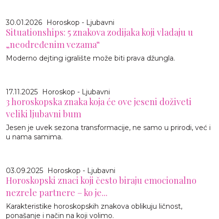
30.01.2026
Horoskop - Ljubavni
Situationships: 5 znakova zodijaka koji vladaju u
„neodređenim vezama“
Moderno dejting igralište može biti prava džungla.
17.11.2025
Horoskop - Ljubavni
3 horoskopska znaka koja će ove jeseni doživeti
veliki ljubavni bum
Jesen je uvek sezona transformacije, ne samo u prirodi, već i
u nama samima.
03.09.2025
Horoskop - Ljubavni
Horoskopski znaci koji često biraju emocionalno
nezrele partnere – ko je...
Karakteristike horoskopskih znakova oblikuju ličnost,
ponašanje i način na koji volimo.