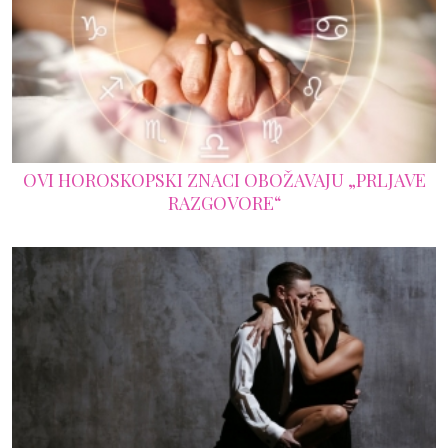
OVI HOROSKOPSKI ZNACI OBOŽAVAJU „PRLJAVE
RAZGOVORE“