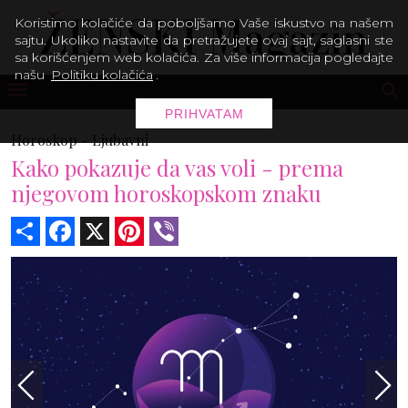
Koristimo kolačiće da poboljšamo Vaše iskustvo na našem
sajtu. Ukoliko nastavite da pretražujete ovaj sajt, saglasni ste
sa korišćenjem web kolačića. Za više informacija pogledajte
našu
Politiku kolačića
.
PRIHVATAM
Horoskop -
Ljubavni
Kako pokazuje da vas voli - prema
njegovom horoskopskom znaku
Share
Facebook
X
Pinterest
Viber