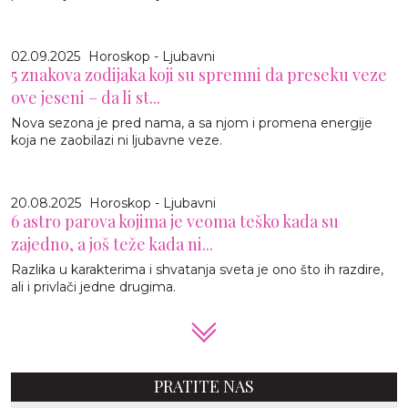
02.09.2025
Horoskop - Ljubavni
5 znakova zodijaka koji su spremni da preseku veze
ove jeseni – da li st...
Nova sezona je pred nama, a sa njom i promena energije
koja ne zaobilazi ni ljubavne veze.
20.08.2025
Horoskop - Ljubavni
6 astro parova kojima je veoma teško kada su
zajedno, a još teže kada ni...
Razlika u karakterima i shvatanja sveta je ono što ih razdire,
ali i privlači jedne drugima.
PRATITE NAS