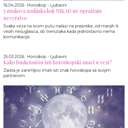
16.04.2026
Horoskop - Ljubavni
5 znakova zodijaka koji NIKAD ne opraštaju
neverstvo
Svaka veza na svom putu nailazi na prepreke, od manjih ili
većih nesuglasica, do trenutaka kada jednostavno nema
komunikacije.
25.03.2026
Horoskop - Ljubavni
Kako funkcionišu isti horoskopski znaci u vezi?
Zaista je zanimljivo imati isti znak horoskopa sa svojim
partnerom.