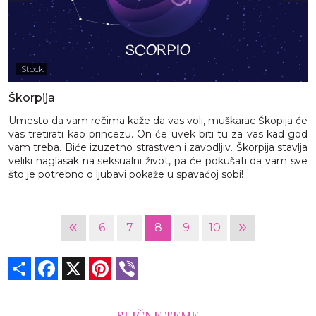
iStock
Škorpija
Umesto da vam rečima kaže da vas voli, muškarac Škopija će
vas tretirati kao princezu. On će uvek biti tu za vas kad god
vam treba. Biće izuzetno strastven i zavodljiv. Škorpija stavlja
veliki naglasak na seksualni život, pa će pokušati da vam sve
što je potrebno o ljubavi pokaže u spavaćoj sobi!
«
»
6
7
8
9
10
Share
Facebook
X
Pinterest
Viber