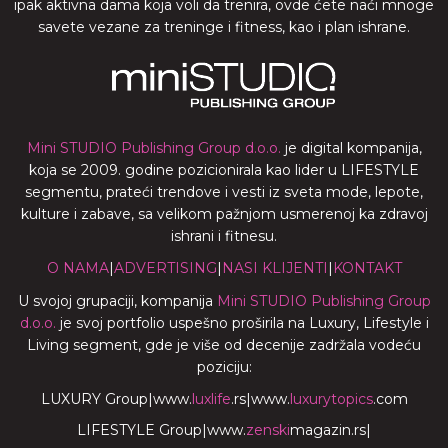
ipak aktivna dama koja voli da trenira, ovde ćete naći mnoge
savete vezane za treninge i fitness, kao i plan ishrane.
Mini STUDIO Publishing Group d.o.o.
je digital kompanija,
koja se 2009. godine pozicionirala kao lider u LIFESTYLE
segmentu, prateći trendove i vesti iz sveta mode, lepote,
kulture i zabave, sa velikom pažnjom usmerenoj ka zdravoj
ishrani i fitnesu.
O NAMA
|
ADVERTISING
|
NASI KLIJENTI
|
KONTAKT
U svojoj grupaciji, kompanija
Mini STUDIO Publishing Group
d.o.o.
je svoj portfolio uspešno proširila na Luxury, Lifestyle i
Living segment, gde je više od decenije zadržala vodeću
poziciju:
LUXURY Group
|
www.
luxlife
.rs
|
www.
luxurytopics
.com
LIFESTYLE Group
|
www.
zenski
magazin.rs
|