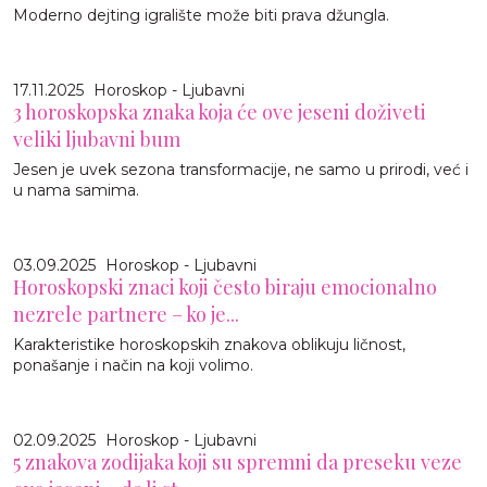
Moderno dejting igralište može biti prava džungla.
17.11.2025
Horoskop - Ljubavni
3 horoskopska znaka koja će ove jeseni doživeti
veliki ljubavni bum
Jesen je uvek sezona transformacije, ne samo u prirodi, već i
u nama samima.
03.09.2025
Horoskop - Ljubavni
Horoskopski znaci koji često biraju emocionalno
nezrele partnere – ko je...
Karakteristike horoskopskih znakova oblikuju ličnost,
ponašanje i način na koji volimo.
02.09.2025
Horoskop - Ljubavni
5 znakova zodijaka koji su spremni da preseku veze