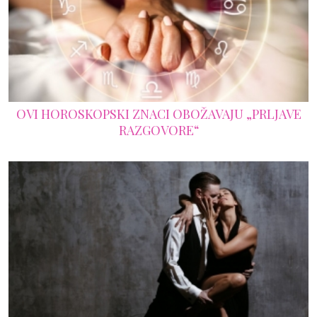
OVI HOROSKOPSKI ZNACI OBOŽAVAJU „PRLJAVE
RAZGOVORE“