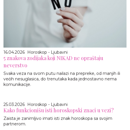
16.04.2026
Horoskop - Ljubavni
5 znakova zodijaka koji NIKAD ne opraštaju
neverstvo
Svaka veza na svom putu nailazi na prepreke, od manjih ili
većih nesuglasica, do trenutaka kada jednostavno nema
komunikacije.
25.03.2026
Horoskop - Ljubavni
Kako funkcionišu isti horoskopski znaci u vezi?
Zaista je zanimljivo imati isti znak horoskopa sa svojim
partnerom.