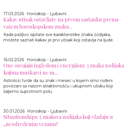
17.03.2026
Horoskop - Ljubavni
Kakav utisak ostavljate na prvom sastanku prema
vašem horoskopskom znaku...
Kada pažljivo ispitate sve karakteristike znaka zodijaka,
možete saznati kakav je prvi utisak koji ostavlja na ljude.
16.02.2026
Horoskop - Ljubavni
One osvajaju izgledom i energijom: 3 znaka zodijaka
kojima muškarci ne m...
Astrolozi tvrde da su znak i mesec u kojem smo rođeni
povezani sa našom atraktivnošću i ukupnom utisku koji
šaljemo suprotnom polu.
30.01.2026
Horoskop - Ljubavni
Situationships: 5 znakova zodijaka koji vladaju u
„neodređenim vezama“