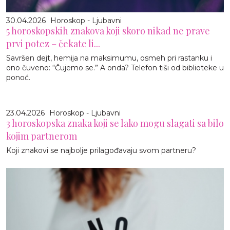
30.04.2026
Horoskop - Ljubavni
5 horoskopskih znakova koji skoro nikad ne prave
prvi potez – čekate li...
Savršen dejt, hemija na maksimumu, osmeh pri rastanku i
ono čuveno: “Čujemo se.” A onda? Telefon tiši od biblioteke u
ponoć.
23.04.2026
Horoskop - Ljubavni
3 horoskopska znaka koji se lako mogu slagati sa bilo
kojim partnerom
Koji znakovi se najbolje prilagođavaju svom partneru?