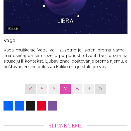
iStock
Vaga
Kada muškarac Vaga voli izuzetno je iskren prema vama i
ima osećaj da se može u potpunosti otvoriti bez obzira na
situaciju ili kontekst. Ljubav znači poštovanje prema njemu, a
poštovanjem će pokazati koliko mu je stalo do vas.
«
»
5
6
7
8
9
Share
Facebook
X
Pinterest
Viber
SLIČNE TEME