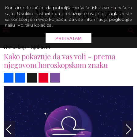
Koristimo kolačiće da poboljšamo Vaše iskustvo na našem
sajtu. Ukoliko nastavite da pretražujete ovaj sajt, saglasni ste
sa korišćenjem web kolačića. Za više informacija pogledajte
našu
Politiku kolačića
.
PRIHVATAM
Horoskop -
Ljubavni
Kako pokazuje da vas voli - prema
njegovom horoskopskom znaku
Share
Facebook
X
Pinterest
Viber