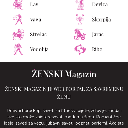
Lav
Devica
Vaga
Škorpija
Strelac
Jarac
Vodolija
Ribe
ŽENSKI MAGAZIN JE WEB PORTAL ZA SAVREMENU
ŽENU
Dnevni horoskop, saveti za fitness i dijete, zdravlje, moda i
sve sto može zainteresovati modernu ženu. Romantične
ideje, saveti za vezu, ljubavni saveti, poznati parfemi. Ako ste