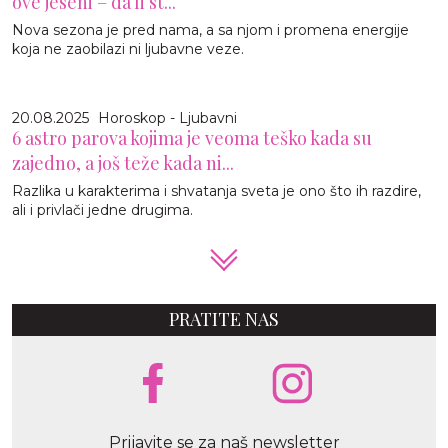
ove jeseni – da li st...
Nova sezona je pred nama, a sa njom i promena energije
koja ne zaobilazi ni ljubavne veze.
20.08.2025
Horoskop - Ljubavni
6 astro parova kojima je veoma teško kada su
zajedno, a još teže kada ni...
Razlika u karakterima i shvatanja sveta je ono što ih razdire,
ali i privlači jedne drugima.
PRATITE NAS
Prijavite se za naš newsletter