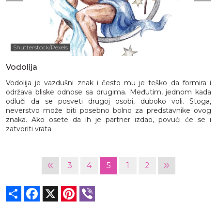
Shutterstock/Pexels
Vodolija
Vodolija je vazdušni znak i često mu je teško da formira i
održava bliske odnose sa drugima. Međutim, jednom kada
odluči da se posveti drugoj osobi, duboko voli. Stoga,
neverstvo može biti posebno bolno za predstavnike ovog
znaka. Ako osete da ih je partner izdao, povući će se i
zatvoriti vrata.
«
»
3
4
5
1
2
Share
Facebook
X
Pinterest
Viber