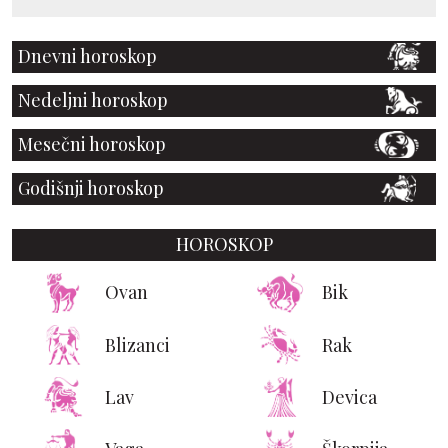
Dnevni horoskop
Nedeljni horoskop
Mesečni horoskop
Godišnji horoskop
HOROSKOP
Ovan
Bik
Blizanci
Rak
Lav
Devica