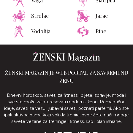
Vaga
Škorpija
Strelac
Jarac
Vodolija
Ribe
ŽENSKI MAGAZIN JE WEB PORTAL ZA SAVREMENU
ŽENU
Dnevni horoskop, saveti za fitness i dijete, zdravlje, moda i
sve sto može zainteresovati modernu ženu. Romantične
ideje, saveti za vezu, ljubavni saveti, poznati parfemi. Ako ste
ipak aktivna dama koja voli da trenira, ovde ćete naći mnoge
savete vezane za treninge i fitness, kao i plan ishrane.