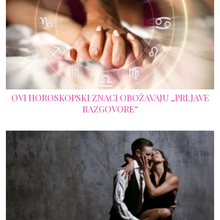
OVI HOROSKOPSKI ZNACI OBOŽAVAJU „PRLJAVE
RAZGOVORE“