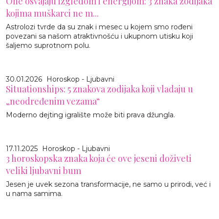
One osvajaju izgledom i energijom: 3 znaka zodijaka
kojima muškarci ne m...
Astrolozi tvrde da su znak i mesec u kojem smo rođeni
povezani sa našom atraktivnošću i ukupnom utisku koji
šaljemo suprotnom polu.
30.01.2026
Horoskop - Ljubavni
Situationships: 5 znakova zodijaka koji vladaju u
„neodređenim vezama“
Moderno dejting igralište može biti prava džungla.
17.11.2025
Horoskop - Ljubavni
3 horoskopska znaka koja će ove jeseni doživeti
veliki ljubavni bum
Jesen je uvek sezona transformacije, ne samo u prirodi, već i
u nama samima.