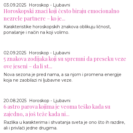
03.09.2025
Horoskop - Ljubavni
Horoskopski znaci koji često biraju emocionalno
nezrele partnere – ko je...
Karakteristike horoskopskih znakova oblikuju ličnost,
ponašanje i način na koji volimo.
02.09.2025
Horoskop - Ljubavni
5 znakova zodijaka koji su spremni da preseku veze
ove jeseni – da li st...
Nova sezona je pred nama, a sa njom i promena energije
koja ne zaobilazi ni ljubavne veze.
20.08.2025
Horoskop - Ljubavni
6 astro parova kojima je veoma teško kada su
zajedno, a još teže kada ni...
Razlika u karakterima i shvatanja sveta je ono što ih razdire,
ali i privlači jedne drugima.