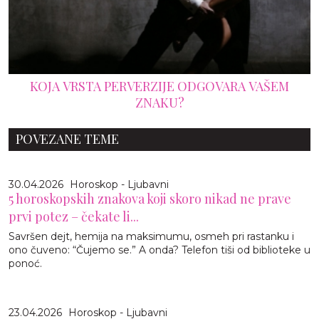
KOJA VRSTA PERVERZIJE ODGOVARA VAŠEM
ZNAKU?
POVEZANE TEME
30.04.2026
Horoskop - Ljubavni
5 horoskopskih znakova koji skoro nikad ne prave
prvi potez – čekate li...
Savršen dejt, hemija na maksimumu, osmeh pri rastanku i
ono čuveno: “Čujemo se.” A onda? Telefon tiši od biblioteke u
ponoć.
23.04.2026
Horoskop - Ljubavni