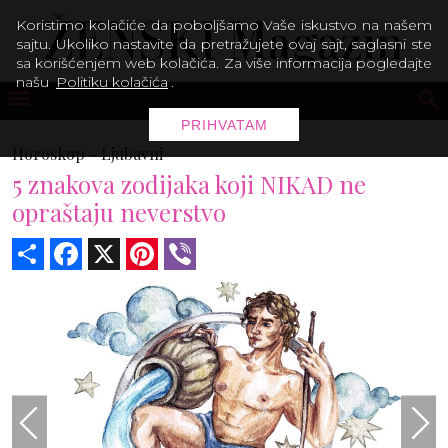
Koristimo kolačiće da poboljšamo Vaše iskustvo na našem
sajtu. Ukoliko nastavite da pretražujete ovaj sajt, saglasni ste
sa korišćenjem web kolačića. Za više informacija pogledajte
našu
Politiku kolačića
.
PRIHVATAM
Horoskop -
Ljubavni
5 znakova zodijaka koji NIKAD ne
opraštaju neverstvo
Share
Facebook
X
Pinterest
Viber