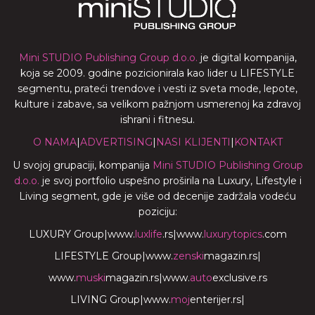
Mini STUDIO Publishing Group d.o.o.
je digital kompanija,
koja se 2009. godine pozicionirala kao lider u LIFESTYLE
segmentu, prateći trendove i vesti iz sveta mode, lepote,
kulture i zabave, sa velikom pažnjom usmerenoj ka zdravoj
ishrani i fitnesu.
O NAMA
|
ADVERTISING
|
NASI KLIJENTI
|
KONTAKT
U svojoj grupaciji, kompanija
Mini STUDIO Publishing Group
d.o.o.
je svoj portfolio uspešno proširila na Luxury, Lifestyle i
Living segment, gde je više od decenije zadržala vodeću
poziciju:
LUXURY Group
|
www.
luxlife
.rs
|
www.
luxurytopics
.com
LIFESTYLE Group
|
www.
zenski
magazin.rs
|
www.
muski
magazin.rs
|
www.
auto
exclusive.rs
LIVING Group
|
www.
moj
enterijer.rs
|