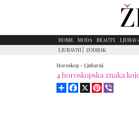
HOME
MODA
BEAUTY
LJUBAV 
LJUBAVNI
ZODIJAK
Horoskop -
Ljubavni
4 horoskopska znaka koj
Share
Facebook
X
Pinterest
Viber