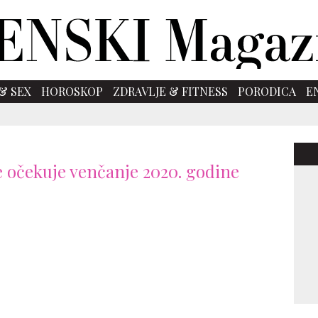
& SEX
HOROSKOP
ZDRAVLJE & FITNESS
PORODICA
E
e očekuje venčanje 2020. godine