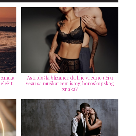
a znaka
Astrološki blizanci: da li je vredno ući u
eležiti
vezu sa muškarcem istog horoskopskog
znaka?