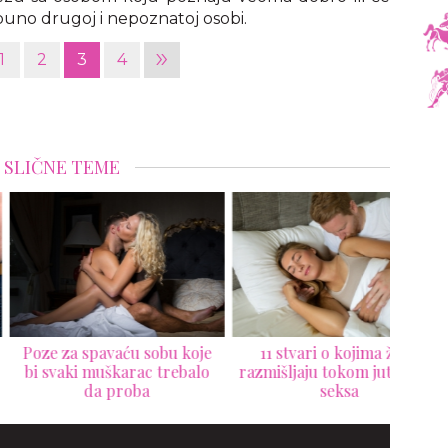
tpuno drugoj i nepoznatoj osobi.
»
1
2
3
4
SLIČNE TEME
 za spavaću sobu koje
11 stvari o kojima žene
"Reun
svaki muškarac trebalo
razmišljaju tokom jutarnjeg
da proba
seksa