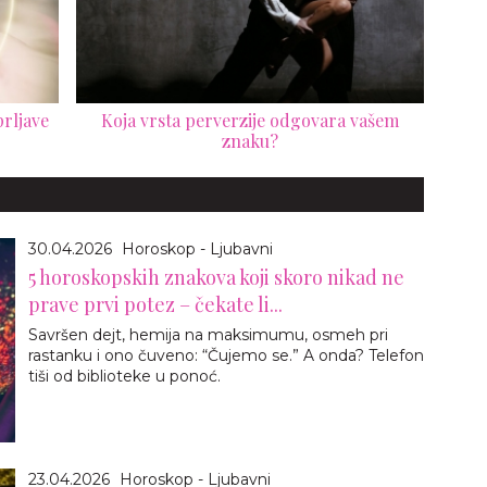
rljave
Koja vrsta perverzije odgovara vašem
znaku?
30.04.2026
Horoskop - Ljubavni
5 horoskopskih znakova koji skoro nikad ne
prave prvi potez – čekate li...
Savršen dejt, hemija na maksimumu, osmeh pri
rastanku i ono čuveno: “Čujemo se.” A onda? Telefon
tiši od biblioteke u ponoć.
23.04.2026
Horoskop - Ljubavni