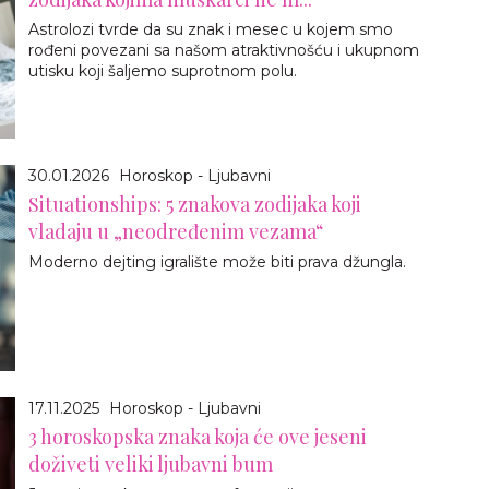
Astrolozi tvrde da su znak i mesec u kojem smo
rođeni povezani sa našom atraktivnošću i ukupnom
utisku koji šaljemo suprotnom polu.
30.01.2026
Horoskop - Ljubavni
Situationships: 5 znakova zodijaka koji
vladaju u „neodređenim vezama“
Moderno dejting igralište može biti prava džungla.
17.11.2025
Horoskop - Ljubavni
3 horoskopska znaka koja će ove jeseni
doživeti veliki ljubavni bum