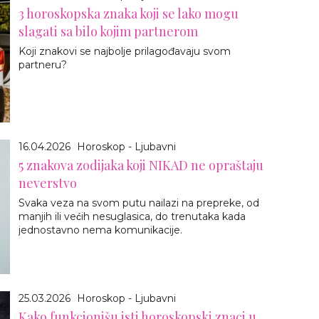
3 horoskopska znaka koji se lako mogu
slagati sa bilo kojim partnerom
Koji znakovi se najbolje prilagođavaju svom
partneru?
16.04.2026
Horoskop - Ljubavni
5 znakova zodijaka koji NIKAD ne opraštaju
neverstvo
Svaka veza na svom putu nailazi na prepreke, od
manjih ili većih nesuglasica, do trenutaka kada
jednostavno nema komunikacije.
25.03.2026
Horoskop - Ljubavni
Kako funkcionišu isti horoskopski znaci u