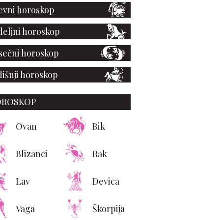
vni horoskop
eljni horoskop
ečni horoskop
išnji horoskop
OROSKOP
Ovan
Bik
Blizanci
Rak
Lav
Devica
Vaga
Škorpija