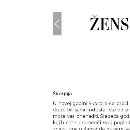
Škorpija
U novoj godini Škorpije će proć
dugo bili sami i odustali ste od 
može vas iznenaditi. Sledeća god
kojih ćete promeniti svoj pogl
znaku imaju šanse da ostvare v