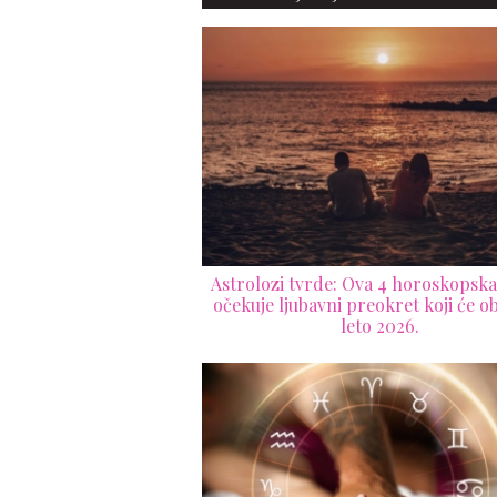
Astrolozi tvrde: Ova 4 horoskopsk
očekuje ljubavni preokret koji će ob
leto 2026.