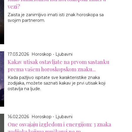
vezi?
Zaista je zanimljivo imati isti znak horoskopa sa
svojim partnerom.
17.03.2026
Horoskop - Ljubavni
Kakav utisak ostavljate na prvom sastanku
prema vašem horoskopskom znaku...
Kada pažljivo ispitate sve karakteristike znaka
zodijaka, možete saznati kakav je prvi utisak koji
ostavlja na ljude.
16.02.2026
Horoskop - Ljubavni
One osvajaju izgledom i energijom: 3 znaka
zodijaka kojima muškarci ne m...