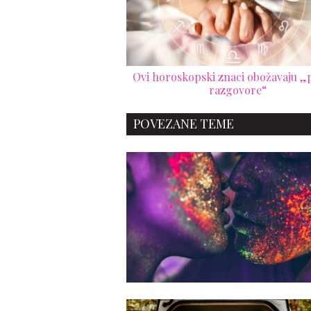
Ovi horoskopski znaci obožavaju „p
razgovore“
POVEZANE TEME