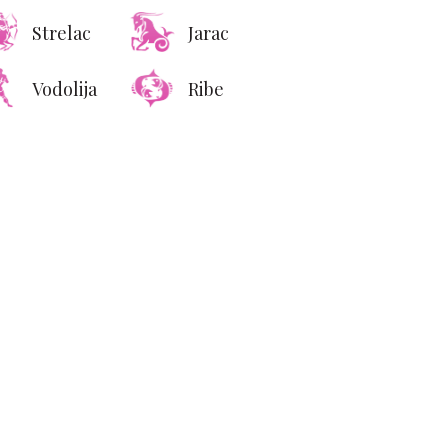
Strelac
Jarac
Vodolija
Ribe
ion Sex“: cela istina o
seksu nakon svađe