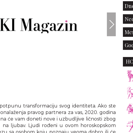
Dne
Ned
Mes
God
H
i potpunu transformaciju svog identiteta. Ako ste
pronalaženja pravog partnera za vas, 2020. godina
ina će vam doneti nove i uzbudljive ličnosti zbog
ed na ljubav. Ljudi rođeni u ovom horoskopskom
ezu sa osobom koju poznaju veoma dobro ili će