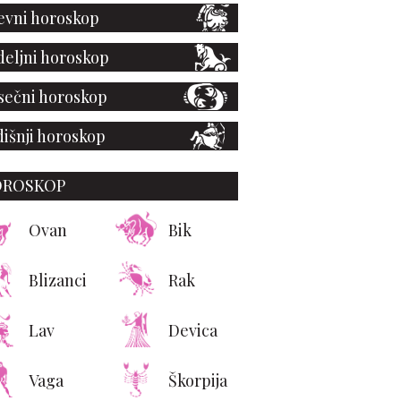
vni horoskop
eljni horoskop
ečni horoskop
išnji horoskop
OROSKOP
Ovan
Bik
Blizanci
Rak
Lav
Devica
Vaga
Škorpija