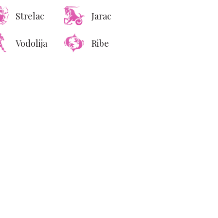
Strelac
Jarac
Vodolija
Ribe