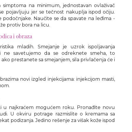
vih simptoma na minimum, jednostavan ovlaživač
e pojavljuju jer se tečnost nakuplja ispod očiju.
 podočnjake. Naučite se da spavate na leđima -
e protiv bora na licu.
dica i obraza
ristika mladih. Smejanje je uzrok ispoljavanja
mi ne savetujemo da se odreknete smeha, to
 ako prestanete sa smejanjem, sila privlačenja će i
brazima novi izgled injekcijama: injekcijom masti,
inom.
u
sti u najkraćem mogućem roku. Pronađite novu
grudi. U okviru potrage razmislite o kremama sa
fekat podizanja. Jedino rešenje za višak kože ispod