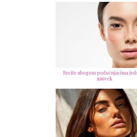
Recite zbogom podočnjacima je
zauvek