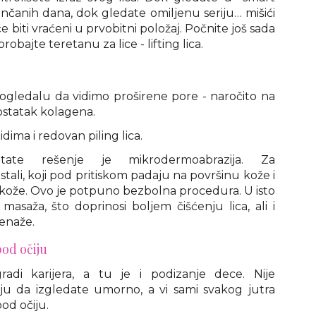
unčanih dana, dok gledate omiljenu seriju… mišići
 biti vraćeni u prvobitni položaj. Počnite još sada
probajte teretanu za lice - lifting lica.
ogledalu da vidimo proširene pore - naročito na
dostatak kolagena.
dima i redovan piling lica.
atate rešenje je mikrodermoabrazija. Za
tali, koji pod pritiskom padaju na površinu kože i
 kože. Ovo je potpuno bezbolna procedura. U isto
saža, što doprinosi boljem čišćenju lica, ali i
renaže.
pod očiju
adi karijera, a tu je i podizanje dece. Nije
ju da izgledate umorno, a vi sami svakog jutra
od očiju.