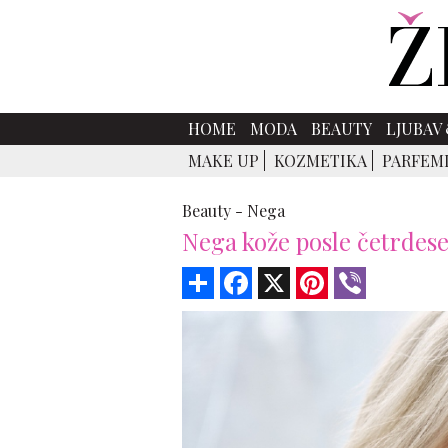
HOME
MODA
BEAUTY
LJUBAV 
MAKE UP
KOZMETIKA
PARFEM
Beauty -
Nega
Nega kože posle četrdese
Share
Facebook
X
Pinterest
Viber