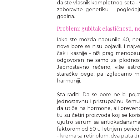
da ste vlasnik kompletnog seta - 
zaboravite genetiku - pogledajt
godina.
Problem: gubitak elastičnosti, n
Iako ste možda napunile 40, ne
nove bore se nisu pojavili. i naj
čak i kasnije - niži prag menopa
odgovoran ne samo za plodnost, 
Jednostavno rečeno, više estr
staračke pege, pa izgledamo m
harmoniji.
Šta raditi: Da se bore ne bi poj
jednostavnu i pristupačnu šemu
da utiče na hormone, ali prevencij
tu su četiri proizvoda koji se kori
ujutro serum sa antioksidansima
faktorom od 50 u letnjem period
- krema sa retinolom, dva puta dn