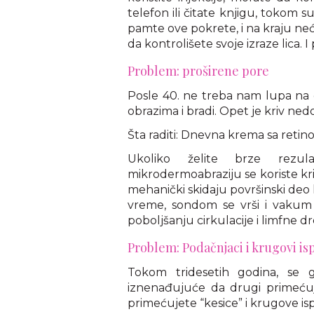
telefon ili čitate knjigu, tokom s
pamte ove pokrete, i na kraju neće
da kontrolišete svoje izraze lica. I 
Problem: proširene pore
Posle 40. ne treba nam lupa na 
obrazima i bradi. Opet je kriv ne
Šta raditi: Dnevna krema sa retinoi
Ukoliko želite brze rezul
mikrodermoabraziju se koriste kris
mehanički skidaju površinski deo
vreme, sondom se vrši i vakum ma
poboljšanju cirkulacije i limfne d
Problem: Podačnjaci i krugovi is
Tokom tridesetih godina, se gr
iznenađujuće da drugi primeću
primećujete “kesice” i krugove isp