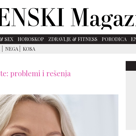
& SEX
HOROSKOP
ZDRAVLJE & FITNESS
PORODICA
E
I
NEGA
KOSA
te: problemi i rešenja