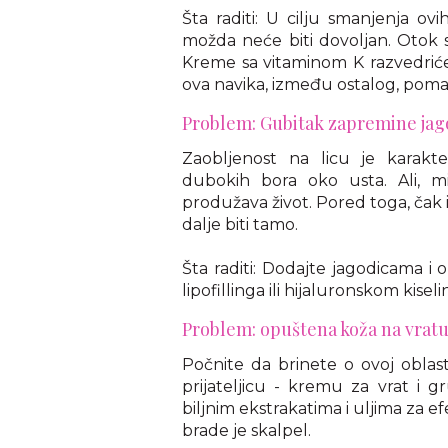
Šta raditi: U cilju smanjenja o
možda neće biti dovoljan. Otok s
Kreme sa vitaminom K razvedriće
ova navika, između ostalog, pomaž
Problem: Gubitak zapremine jago
Zaobljenost na licu je karakte
dubokih bora oko usta. Ali, 
produžava život. Pored toga, čak i
dalje biti tamo.
Šta raditi: Dodajte jagodicama i o
lipofillinga ili hijaluronskom kisel
Problem: opuštena koža na vrat
Počnite da brinete o ovoj obla
prijateljicu - kremu za vrat i 
biljnim ekstrakatima i uljima za e
brade je skalpel.