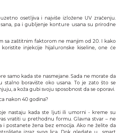
zuzetno osetljiva i najviše izložene UV zračenju.
sana, pa i gubljenje konture usana su prirodne
elem sa zaštitnim faktorom ne manjim od 20. I kako
koristite injekcije hijaluronske kiseline, one će
bore samo kada ste nasmejane. Sada ne morate da
 su stalno boravište oko usana. To je zato što se
ju, a koža gubi svoju sposobnost da se oporavi.
ica nakon 40 godina?
je nastaju kada ste ljuti ili umorni - kreme su
vas vratiti u prethodnu formu. Glavna stvar – ne
ja i postanete žena bez emocija. Ako ne želite da
ontrolišete izraz svog lica. Dok gledate u smart