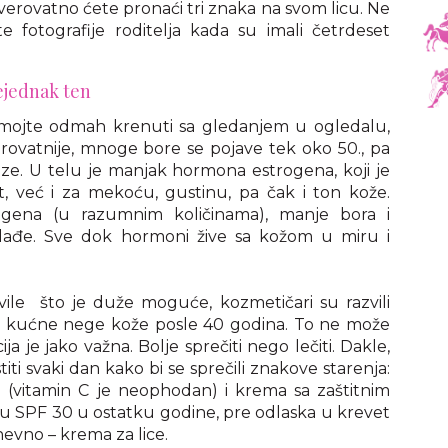
verovatno ćete pronaći tri znaka na svom licu. Ne
e fotografije roditelja kada su imali četrdeset
ejednak ten
mojte odmah krenuti sa gledanjem u ogledalu,
verovatnije, mnoge bore se pojave tek oko 50., pa
uze. U telu je manjak hormona estrogena, koji je
već i za mekoću, gustinu, pa čak i ton kože.
ogena (u razumnim količinama), manje bora i
lađe. Sve dok hormoni žive sa kožom u miru i
avile što je duže moguće, kozmetičari su razvili
 kućne nege kože posle 40 godina. To ne može
a je jako važna. Bolje sprečiti nego lečiti. Dakle,
stiti svaki dan kako bi se sprečili znakove starenja:
 (vitamin C je neophodan) i krema sa zaštitnim
u SPF 30 u ostatku godine, pre odlaska u krevet
evno – krema za lice.