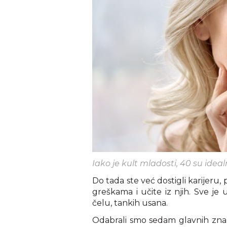
Iako je kult mladosti, 40 su idea
Do tada ste već dostigli karijeru
greškama i učite iz njih. Sve je 
čelu, tankih usana.
Odabrali smo sedam glavnih znak