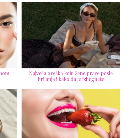
dnom
Najveća greška koju žene prave posle
brijanja i kako da je izbegnete