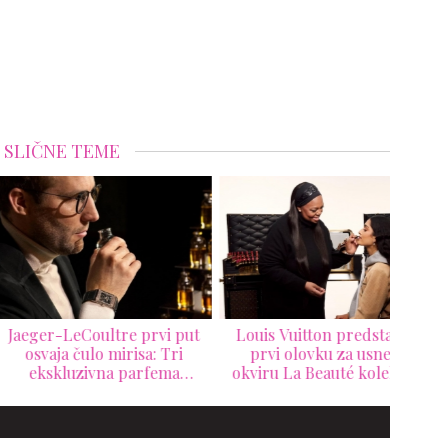
SLIČNE TEME
er-LeCoultre prvi put
Louis Vuitton predstavlja
vaja čulo mirisa: Tri
prvi olovku za usne u
Al
kskluzivna parfema
okviru La Beauté kolekcije
n
varaju vreme u emociju
– stiže LV Crayon
Val