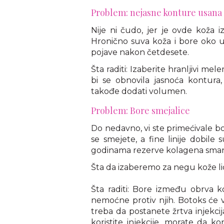
Problem: nejasne konture usana
Nije ni čudo, jer je ovde koža i
Hronično suva koža i bore oko u
pojave nakon četdesete.
Šta raditi: Izaberite hranljivi m
bi se obnovila jasnoća kontura, 
takođe dodati volumen.
Problem: Bore smejalice
Do nedavno, vi ste primećivale 
se smejete, a fine linije dobile
godinama rezerve kolagena smanju
Šta da izaberemo za negu kože l
Šta raditi: Bore između obrva ko
nemoćne protiv njih. Botoks će 
treba da postanete žrtva injekci
koristite injekcije, morate da k