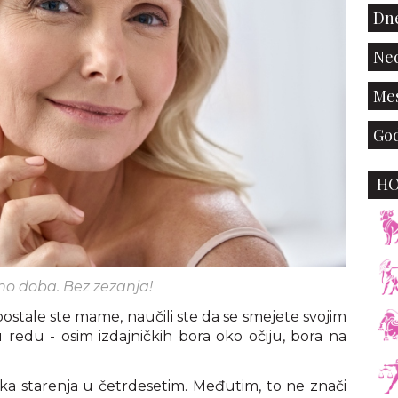
Dne
Ned
Mes
God
H
lno doba. Bez zezanja!
, postale ste mame, naučili ste da se smejete svojim
u redu - osim izdajničkih bora oko očiju, bora na
a starenja u četrdesetim. Međutim, to ne znači