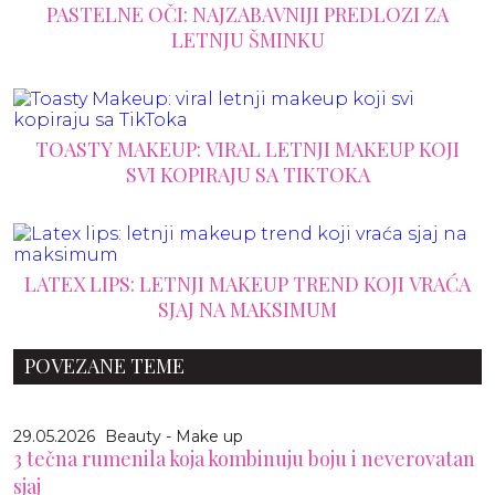
PASTELNE OČI: NAJZABAVNIJI PREDLOZI ZA
LETNJU ŠMINKU
TOASTY MAKEUP: VIRAL LETNJI MAKEUP KOJI
SVI KOPIRAJU SA TIKTOKA
LATEX LIPS: LETNJI MAKEUP TREND KOJI VRAĆA
SJAJ NA MAKSIMUM
POVEZANE TEME
29.05.2026
Beauty - Make up
3 tečna rumenila koja kombinuju boju i neverovatan
sjaj