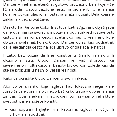
Dancer – mekana, eterična, gotovo prozračno bela koje više
liči na udah čistog vazduha nego na pigment. To je nijansa
koja ne govori glasno, ali ostavlja snažan utisak. Bela koja ne
zaklanja – već pročišćava.
Direktorka Pantone Color Instituta, Letris Ajzman, objašnjava
da je ova nijansa svojevrsni poziv na povratak jednostavnosti,
čistoći i smirenoj percepciji sveta oko nas. U vremenu koje
ubrzava svaki naš korak, Cloud Dancer dolazi kao podsetnik
da je elegancija često najjača upravo onda kada je najtiša.
I zato, bez obzira da li je koristite u šminki, manikiru ili
ukupnom stilu, Cloud Dancer je vaš shortcut ka
savremenom, ultra-čistom beauty look-u koji izgleda kao da
ste se probudili u nežnijoj verziji realnosti.
Kako da ugradite Cloud Dancer u svoj makeup
Ako volite šminku koja izgleda kao luksuzna nega - ne
„previše“, ne „premalo“, nego baš kako treba - ovo je nijansa
za vas. Ovaj mekani, mlečno-beli ton savršeno reflektuje
svetlost, pa je možete koristiti:
kao suptilan hajlajter (na kapcima, uglovima očiju ili
vrhovima jagodica),