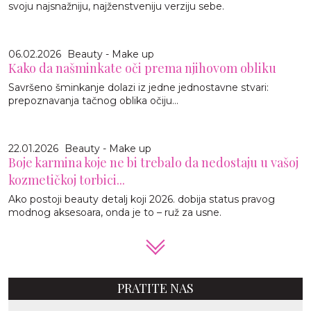
svoju najsnažniju, najženstveniju verziju sebe.
06.02.2026
Beauty - Make up
Kako da našminkate oči prema njihovom obliku
Savršeno šminkanje dolazi iz jedne jednostavne stvari:
prepoznavanja tačnog oblika očiju...
22.01.2026
Beauty - Make up
Boje karmina koje ne bi trebalo da nedostaju u vašoj
kozmetičkoj torbici...
Ako postoji beauty detalj koji 2026. dobija status pravog
modnog aksesoara, onda je to – ruž za usne.
PRATITE NAS