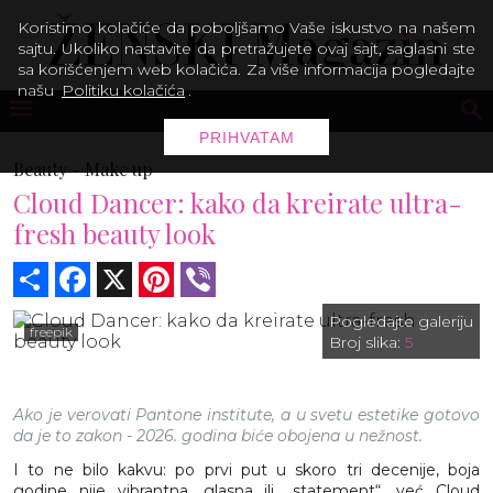
Koristimo kolačiće da poboljšamo Vaše iskustvo na našem
sajtu. Ukoliko nastavite da pretražujete ovaj sajt, saglasni ste
sa korišćenjem web kolačića. Za više informacija pogledajte
našu
Politiku kolačića
.
PRIHVATAM
Beauty -
Make up
Cloud Dancer: kako da kreirate ultra-
fresh beauty look
Share
Facebook
X
Pinterest
Viber
Pogledajte galeriju
freepik
Broj slika:
5
Ako je verovati Pantone institute, a u svetu estetike gotovo
da je to zakon - 2026. godina biće obojena u nežnost.
I to ne bilo kakvu: po prvi put u skoro tri decenije, boja
godine nije vibrantna, glasna ili „statement“, već Cloud