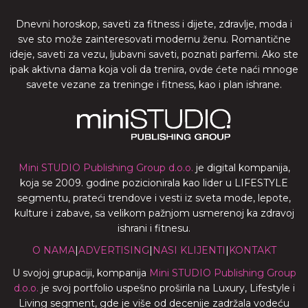
Dnevni horoskop, saveti za fitness i dijete, zdravlje, moda i
sve sto može zainteresovati modernu ženu. Romantične
ideje, saveti za vezu, ljubavni saveti, poznati parfemi. Ako ste
ipak aktivna dama koja voli da trenira, ovde ćete naći mnoge
savete vezane za treninge i fitness, kao i plan ishrane.
Mini STUDIO Publishing Group d.o.o.
je digital kompanija,
koja se 2009. godine pozicionirala kao lider u LIFESTYLE
segmentu, prateći trendove i vesti iz sveta mode, lepote,
kulture i zabave, sa velikom pažnjom usmerenoj ka zdravoj
ishrani i fitnesu.
O NAMA
|
ADVERTISING
|
NASI KLIJENTI
|
KONTAKT
U svojoj grupaciji, kompanija
Mini STUDIO Publishing Group
d.o.o.
je svoj portfolio uspešno proširila na Luxury, Lifestyle i
Living segment, gde je više od decenije zadržala vodeću