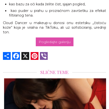
kao bazu za oči kada želite čist, sjajan pogled,
kao puder u prahu u prozračnom završetku za efekat
filtiranog tena.
Cloud Dancer u makeup-u donosi onu estetsku „čistoću
kože“ koja je viralna na TikToku, ali uz sofisticiraniji, uredniji
ton.
Pogledajte galeriju
Share
Facebook
X
Pinterest
Viber
SLIČNE TEME