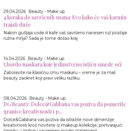
29.04.2026
Beauty - Make up
4 koraka do savršenih usana: Evo kako će vaš karmin
trajati duže
Nakon gutljaja vode ili kafe vaš savršeno nanesen ruž postaje
ružna mrlja? Sada je tome došao kraj.
14.04.2026
Beauty - Make up
5 bordo maskara koje jedinstveno ističu smeđe oči
Zaboravite na klasičnu crnu maskaru – vreme je za mali
beauty zaokret koji pravi veliku razliku.
08.04.2026
Beauty - Make up
DG Beauty: Dolce&Gabbana vas poziva da pomerite
granice kreativnosti i p...
Dolce&Gabbana vas poziva da istražite nove dimenzije
kreativnosti kroz novitete iz makeup kolekcije, pretvarajući
šminku u hrabar i savremen modni statement.