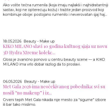
Ako volite tečna rumenila (koja imaju najlakši i najhidratantniji
sastav, koji ne opterećuju kožu) i tražite jedan proizvod koji
kombinuje oboje: postojano rumenilo i neverovatan sjaj haj...
18.05.2026
Beauty - Make up
KIKO MILANO slavi 10 godina kultnog sjaja uz novu
3D Hydra Xtreme kolekc...
Gloss je zvanično ponovo u centru beauty scene — a KIKO
MILANO ima vrlo dobar razlog da to proslavi.
06.05.2026
Beauty - Make up
Met Gala 2026 ima neočekivanog pobednika: svi su
nosili “no makeup” i iz...
Crveni tepih Met Gala nikada nije mesto za “sigurne” izbore
ili bar tako mislimo.