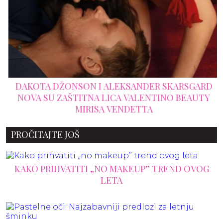
DAKOTA DŽONSON I ALEKSANDER SKARSGARD
NOVA SU ZAŠTITNA LICA VALENTINO BEAUTY
MIRISA VENDETTA
PROČITAJTE JOŠ
KAKO PRIHVATITI „NO MAKEUP” TREND OVOG
LETA