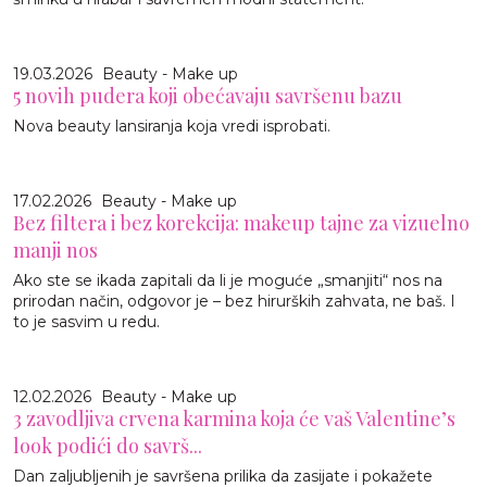
19.03.2026
Beauty - Make up
5 novih pudera koji obećavaju savršenu bazu
Nova beauty lansiranja koja vredi isprobati.
17.02.2026
Beauty - Make up
Bez filtera i bez korekcija: makeup tajne za vizuelno
manji nos
Ako ste se ikada zapitali da li je moguće „smanjiti“ nos na
prirodan način, odgovor je – bez hirurških zahvata, ne baš. I
to je sasvim u redu.
12.02.2026
Beauty - Make up
3 zavodljiva crvena karmina koja će vaš Valentine’s
look podići do savrš...
Dan zaljubljenih je savršena prilika da zasijate i pokažete