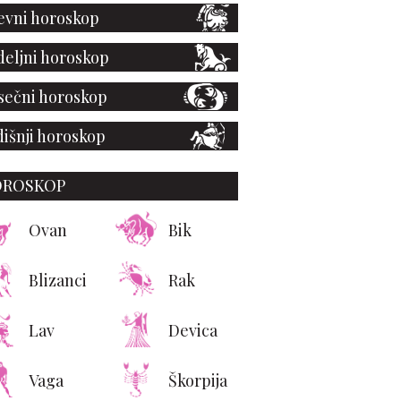
vni horoskop
eljni horoskop
ečni horoskop
išnji horoskop
OROSKOP
Ovan
Bik
Blizanci
Rak
Lav
Devica
Vaga
Škorpija