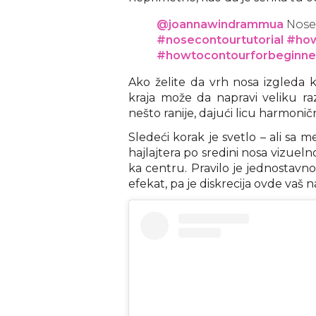
@joannawindrammua
Nose
#nosecontourtutorial
#how
#howtocontourforbeginne
Ako želite da vrh nosa izgleda k
kraja može da napravi veliku raz
nešto ranije, dajući licu harmonični
Sledeći korak je svetlo – ali sa m
hajlajtera po sredini nosa vizuel
ka centru. Pravilo je jednostavno
efekat, pa je diskrecija ovde vaš na