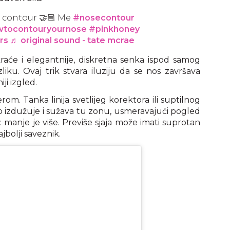
 contour 🤝🏼 Me
#nosecontour
tocontouryournose
#pinkhoney
rs
♬ original sound - tate mcrae
raće i elegantnije, diskretna senka ispod samog
liku. Ovaj trik stvara iluziju da se nos završava
ji izgled.
erom. Tanka linija svetlijeg korektora ili suptilnog
no izdužuje i sužava tu zonu, usmeravajući pogled
: manje je više. Previše sjaja može imati suprotan
jbolji saveznik.