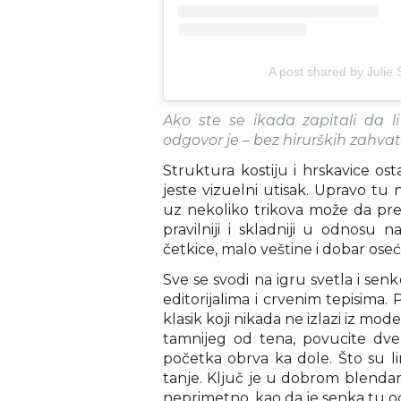
A post shared by Julie S
Ako ste se ikada zapitali da l
odgovor je – bez hirurških zahvata
Struktura kostiju i hrskavice osta
jeste vizuelni utisak. Upravo t
uz nekoliko trikova može da preob
pravilniji i skladniji u odnosu 
četkice, malo veštine i dobar oseć
Sve se svodi na igru svetla i senk
editorijalima i crvenim tepisima. 
klasik koji nikada ne izlazi iz mo
tamnijeg od tena, povucite dve 
početka obrva ka dole. Što su li
tanje. Ključ je u dobrom blendan
neprimetno, kao da je senka tu o