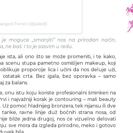
ergent Ferreri (@juliesfi)
i je moguće „smanjiti“ nos na prirodan način,
, ne baš. I to je sasvim u redu.
je ista, ali ono što se može promeniti, i te kako,
u na scenu stupa pametno osmišljen makeup, koji
likuje proporcije lica i učini da nos deluje uži,
na ostatak crta. Bez igala, bez oporavka – samo
aj za balans.
e, onu istu koju koriste profesionalni šminkeri na
Prvi i najvažniji korak je contouring – mali beauty
de. Uz pomoć hladnijeg bronzera, tek nijansu ili dve
tanke, ravne linije duž bočnih strana nosa, od
nije bliže jedna drugoj, nos će vizuelno delovati
ju: sve mora da izgleda prirodno, meko i gotovo
duvek bila.