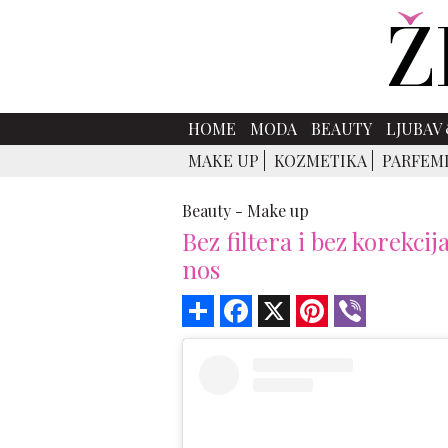
HOME
MODA
BEAUTY
LJUBAV 
MAKE UP
KOZMETIKA
PARFEM
Beauty -
Make up
Bez filtera i bez korekci
nos
Share
Facebook
X
Pinterest
Viber