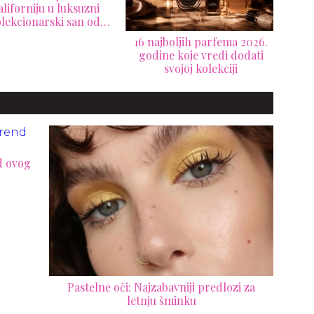
Al
n
ajboljih parfema 2026.
CHANEL je predstavio
Val
ine koje vredi dodati
letnju kolekciju koja
svojoj kolekciji
pretvara svetlost u najlepši
beauty trend sezone
d ovog
Pastelne oči: Najzabavniji predlozi za
letnju šminku