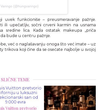
g Vanngo (@hungvanngo)
oji uvek funkcioniše – preusmeravanje pažnje.
i ili upečatljiv, sočni crveni karmin na usnama
 sredine lica. Kada ostatak makeupa „priča
e da bude u centru pažnje.
sebe, već o naglašavanju onoga što već imate – uz
 trikova koji čine da se osećate najbolje u svojoj
SLIČNE TEME