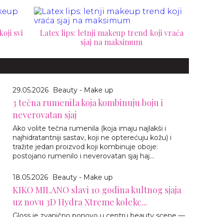
oji svi
Latex lips: letnji makeup trend koji vraća
sjaj na maksimum
29.05.2026
Beauty - Make up
3 tečna rumenila koja kombinuju boju i
neverovatan sjaj
Ako volite tečna rumenila (koja imaju najlakši i
najhidratantniji sastav, koji ne opterećuju kožu) i
tražite jedan proizvod koji kombinuje oboje:
postojano rumenilo i neverovatan sjaj haj...
18.05.2026
Beauty - Make up
KIKO MILANO slavi 10 godina kultnog sjaja
uz novu 3D Hydra Xtreme kolekc...
Gloss je zvanično ponovo u centru beauty scene —