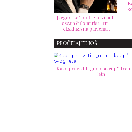
Kaliforniju u luksuzni
kolekcionarski san od
9.000 evra
ger-LeCoultre prvi put
16 n
svaja čulo mirisa: Tri
god
ekskluzivna parfema
varaju vreme u emociju
PROČITAJTE JOŠ
Kako prihvatiti „no makeup” tren
leta