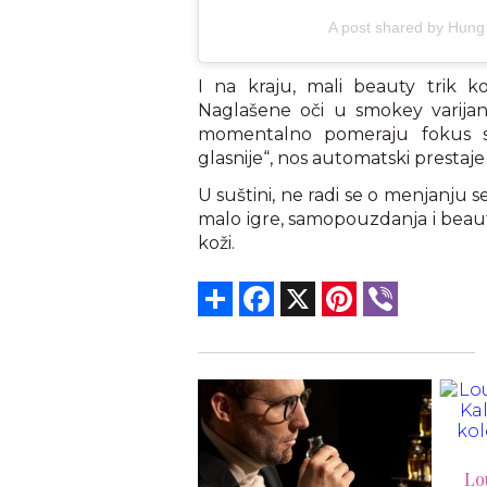
A post shared by Hun
I na kraju, mali beauty trik k
Naglašene oči u smokey varijant
momentalno pomeraju fokus sa
glasnije“, nos automatski prestaj
U suštini, ne radi se o menjanju 
malo igre, samopouzdanja i beauty
koži.
Share
Facebook
X
Pinterest
Viber
Louis Vuitton pretvorio