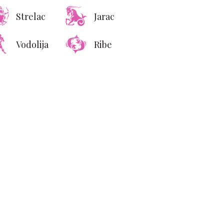
Strelac
Jarac
Vodolija
Ribe