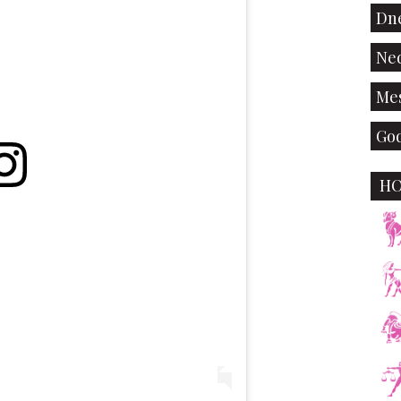
Dne
Ned
Mes
God
H