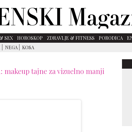
& SEX
HOROSKOP
ZDRAVLJE & FITNESS
PORODICA
E
I
NEGA
KOSA
ja: makeup tajne za vizuelno manji