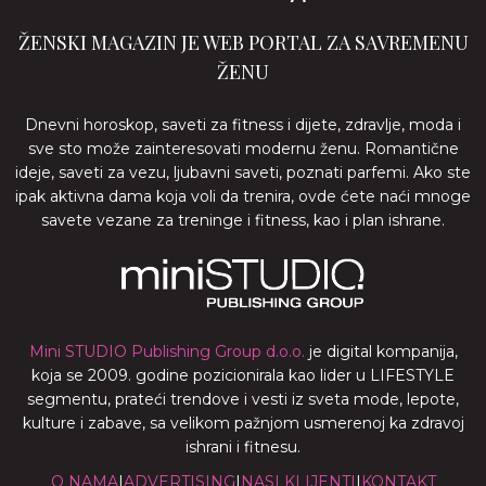
ŽENSKI MAGAZIN JE WEB PORTAL ZA SAVREMENU
ŽENU
Dnevni horoskop, saveti za fitness i dijete, zdravlje, moda i
sve sto može zainteresovati modernu ženu. Romantične
ideje, saveti za vezu, ljubavni saveti, poznati parfemi. Ako ste
ipak aktivna dama koja voli da trenira, ovde ćete naći mnoge
savete vezane za treninge i fitness, kao i plan ishrane.
Mini STUDIO Publishing Group d.o.o.
je digital kompanija,
koja se 2009. godine pozicionirala kao lider u LIFESTYLE
segmentu, prateći trendove i vesti iz sveta mode, lepote,
kulture i zabave, sa velikom pažnjom usmerenoj ka zdravoj
ishrani i fitnesu.
O NAMA
|
ADVERTISING
|
NASI KLIJENTI
|
KONTAKT