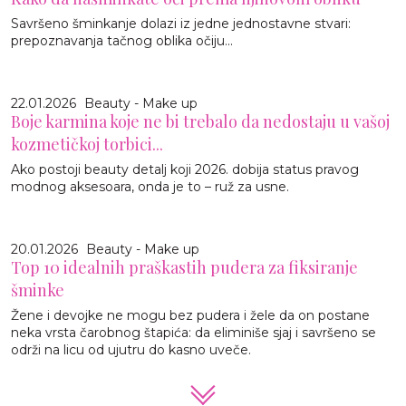
Savršeno šminkanje dolazi iz jedne jednostavne stvari:
prepoznavanja tačnog oblika očiju...
22.01.2026
Beauty - Make up
Boje karmina koje ne bi trebalo da nedostaju u vašoj
kozmetičkoj torbici...
Ako postoji beauty detalj koji 2026. dobija status pravog
modnog aksesoara, onda je to – ruž za usne.
20.01.2026
Beauty - Make up
Top 10 idealnih praškastih pudera za fiksiranje
šminke
Žene i devojke ne mogu bez pudera i žele da on postane
neka vrsta čarobnog štapića: da eliminiše sjaj i savršeno se
održi na licu od ujutru do kasno uveče.