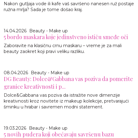
Nakon gutljaja vode ili kafe vaš savršeno nanesen ruž postaje
ružna mrlja? Sada je tome došao kraj.
14.04.2026
Beauty - Make up
5 bordo maskara koje jedinstveno ističu smeđe oči
Zaboravite na klasičnu crnu maskaru – vreme je za mali
beauty zaokret koji pravi veliku razliku.
08.04.2026
Beauty - Make up
DG Beauty: Dolce&Gabbana vas poziva da pomerite
granice kreativnosti i p...
Dolce&Gabbana vas poziva da istražite nove dimenzije
kreativnosti kroz novitete iz makeup kolekcije, pretvarajući
šminku u hrabar i savremen modni statement.
19.03.2026
Beauty - Make up
5 novih pudera koji obećavaju savršenu bazu