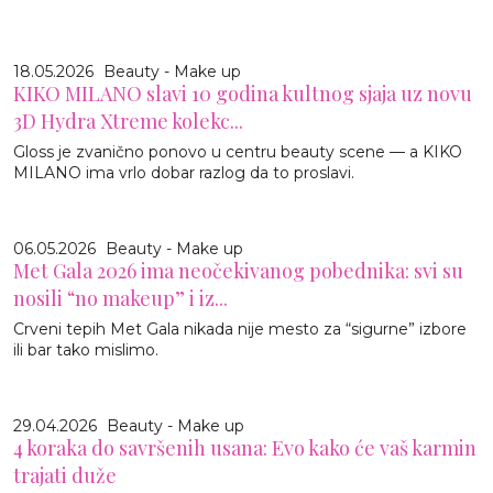
18.05.2026
Beauty - Make up
KIKO MILANO slavi 10 godina kultnog sjaja uz novu
3D Hydra Xtreme kolekc...
Gloss je zvanično ponovo u centru beauty scene — a KIKO
MILANO ima vrlo dobar razlog da to proslavi.
06.05.2026
Beauty - Make up
Met Gala 2026 ima neočekivanog pobednika: svi su
nosili “no makeup” i iz...
Crveni tepih Met Gala nikada nije mesto za “sigurne” izbore
ili bar tako mislimo.
29.04.2026
Beauty - Make up
4 koraka do savršenih usana: Evo kako će vaš karmin
trajati duže