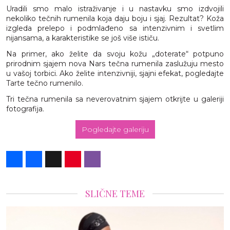
Uradili smo malo istraživanje i u nastavku smo izdvojili
nekoliko tečnih rumenila koja daju boju i sjaj. Rezultat? Koža
izgleda prelepo i podmlađeno sa intenzivnim i svetlim
nijansama, a karakteristike se još više ističu.
Na primer, ako želite da svoju kožu „doterate“ potpuno
prirodnim sjajem nova Nars tečna rumenila zaslužuju mesto
u vašoj torbici. Ako želite intenzivniji, sjajni efekat, pogledajte
Tarte tečno rumenilo.
Tri tečna rumenila sa neverovatnim sjajem otkrijte u galeriji
fotografija.
Pogledajte galeriju
Share
Facebook
X
Pinterest
Viber
SLIČNE TEME