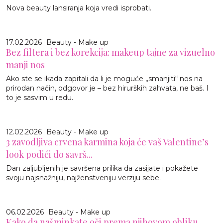
Nova beauty lansiranja koja vredi isprobati.
17.02.2026
Beauty - Make up
Bez filtera i bez korekcija: makeup tajne za vizuelno
manji nos
Ako ste se ikada zapitali da li je moguće „smanjiti“ nos na
prirodan način, odgovor je – bez hirurških zahvata, ne baš. I
to je sasvim u redu.
12.02.2026
Beauty - Make up
3 zavodljiva crvena karmina koja će vaš Valentine’s
look podići do savrš...
Dan zaljubljenih je savršena prilika da zasijate i pokažete
svoju najsnažniju, najženstveniju verziju sebe.
06.02.2026
Beauty - Make up
Kako da našminkate oči prema njihovom obliku