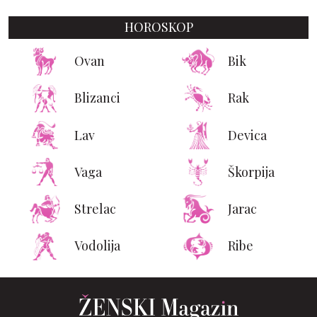
HOROSKOP
Ovan
Bik
Blizanci
Rak
Lav
Devica
Vaga
Škorpija
Strelac
Jarac
Vodolija
Ribe