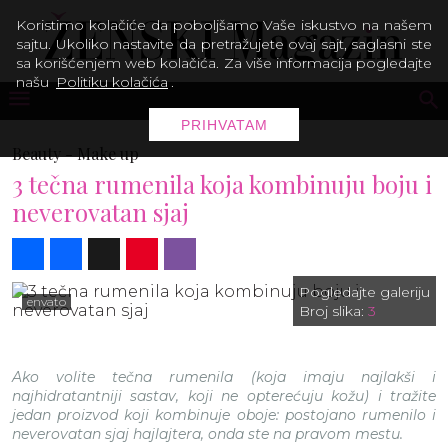
Koristimo kolačiće da poboljšamo Vaše iskustvo na našem
sajtu. Ukoliko nastavite da pretražujete ovaj sajt, saglasni ste
sa korišćenjem web kolačića. Za više informacija pogledajte
našu
Politiku kolačića
.
PRIHVATAM
Beauty -
Make up
3 tečna rumenila koja kombinuju boju i
neverovatan sjaj
Share
Facebook
X
Pinterest
Viber
Pogledajte galeriju
envato
Broj slika:
3
Ako volite tečna rumenila (koja imaju najlakši i
najhidratantniji sastav, koji ne opterećuju kožu) i tražite
jedan proizvod koji kombinuje oboje: postojano rumenilo i
neverovatan sjaj hajlajtera, onda ste na pravom mestu.