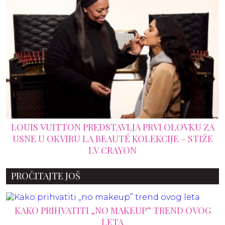
OVKU ZA
16 NAJBOLJIH PARFEMA 2026. GODINE KOJE
– STIŽE
DODATI SVOJOJ KOLEKCIJI
PROČITAJTE JOŠ
KAKO PRIHVATITI „NO MAKEUP” TREND OVOG
LETA