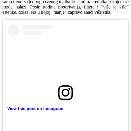
samo trend sa jednog crvenog tepiha to je odraz trenutka u kojem se
moda nalazi. Posle godina preterivanja, filtera i “više je više”
estetike, dolazi era u kojoj “manje” zapravo znači više stila.
View this post on Instagram