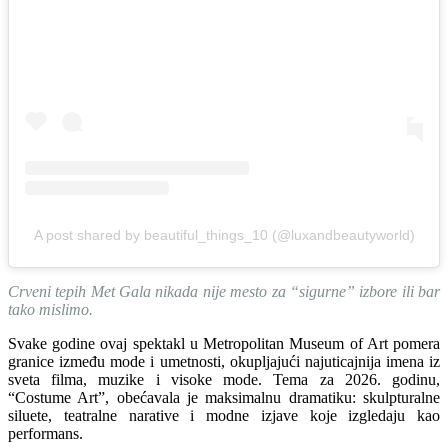
A post shared by beautiful_things_10 (@luxandbeautyworld)
Crveni tepih Met Gala nikada nije mesto za “sigurne” izbore ili bar
tako mislimo.
Svake godine ovaj spektakl u Metropolitan Museum of Art pomera
granice između mode i umetnosti, okupljajući najuticajnija imena iz
sveta filma, muzike i visoke mode. Tema za 2026. godinu,
“Costume Art”, obećavala je maksimalnu dramatiku: skulpturalne
siluete, teatralne narative i modne izjave koje izgledaju kao
performans.