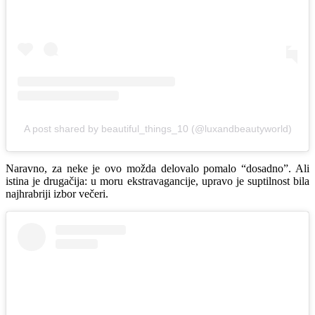
A post shared by beautiful_things_10 (@luxandbeautyworld)
Naravno, za neke je ovo možda delovalo pomalo “dosadno”. Ali
istina je drugačija: u moru ekstravagancije, upravo je suptilnost bila
najhrabriji izbor večeri.