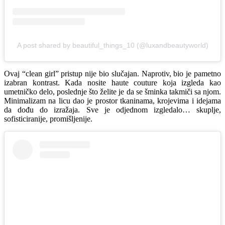
A post shared by beautiful_things_10 (@luxandbeautyworld)
Ovaj “clean girl” pristup nije bio slučajan. Naprotiv, bio je pametno
izabran kontrast. Kada nosite haute couture koja izgleda kao
umetničko delo, poslednje što želite je da se šminka takmiči sa njom.
Minimalizam na licu dao je prostor tkaninama, krojevima i idejama
da dođu do izražaja. Sve je odjednom izgledalo… skuplje,
sofisticiranije, promišljenije.