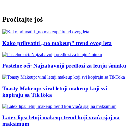
Pročitajte još
Kako prihvatiti „no makeup” trend ovog leta
Pastelne oči: Najzabavniji predlozi za letnju šminku
Toasty Makeup: viral letnji makeup koji svi
kopiraju sa TikToka
Latex lips: letnji makeup trend koji vraća sjaj na
maksimum