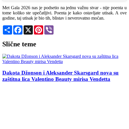
Met Gala 2026 nas je podsetio na jednu važnu stvar - nije poenta u
tome koliko ste upečatljivi. Poenta je kako ostavljate utisak. A ove
godine, taj utisak je bio tih, blistav i neverovatno moćan.
Share
Facebook
X
Pinterest
Viber
Slične teme
Dakota Džonson i Aleksander Skarsgard nova su
zaštitna lica Valentino Beauty mirisa Vendetta