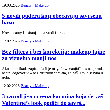
19.03.2026
Beauty - Make up
5 novih pudera koji obećavaju savršenu
bazu
Nova beauty lansiranja koja vredi isprobati.
17.02.2026
Beauty - Make up
Bez filtera i bez korekcija: makeup tajne
za vizuelno manji nos
Ako ste se ikada zapitali da li je moguće „smanjiti“ nos na prirodan
način, odgovor je – bez hirurških zahvata, ne baš. I to je sasvim u
redu.
12.02.2026
Beauty - Make up
3 zavodljiva crvena karmina koja će vaš
Valentine’s look podići do savrš...