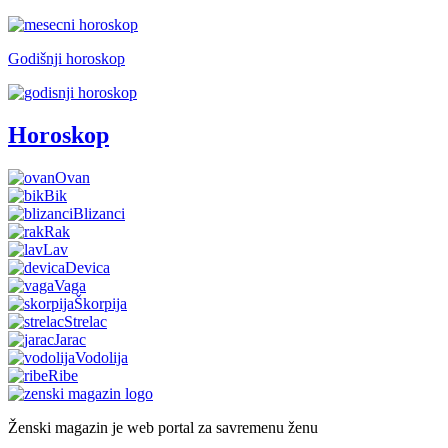
Godišnji horoskop
Horoskop
Ovan
Bik
Blizanci
Rak
Lav
Devica
Vaga
Škorpija
Strelac
Jarac
Vodolija
Ribe
Ženski magazin je web portal za savremenu ženu