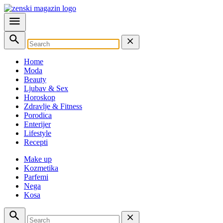
Home
Moda
Beauty
Ljubav & Sex
Horoskop
Zdravlje & Fitness
Porodica
Enterijer
Lifestyle
Recepti
Make up
Kozmetika
Parfemi
Nega
Kosa