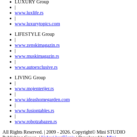
LUXURY Group
|
www.
luxlife
.rs
|
www.
luxurytopics
.com
LIFESTYLE Group
|
www.
zenski
magazin.rs
|
www.
muski
magazin.rs
|
www.
auto
exclusive.rs
LIVING Group
|
www.
moj
enterijer.rs
|
www.
ideas
homegarden.com
|
www.
fusiontables
.rs
|
www.
robotzabazen
.rs
All Rights Reserved.
| 2009 - 2026.
Copyright©
Mini STUDIO