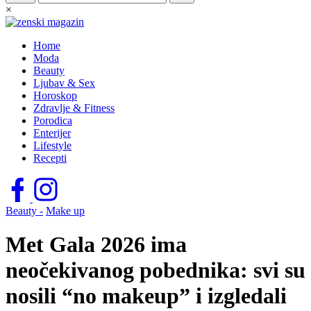
×
Home
Moda
Beauty
Ljubav & Sex
Horoskop
Zdravlje & Fitness
Porodica
Enterijer
Lifestyle
Recepti
Beauty -
Make up
Met Gala 2026 ima
neočekivanog pobednika: svi su
nosili “no makeup” i izgledali