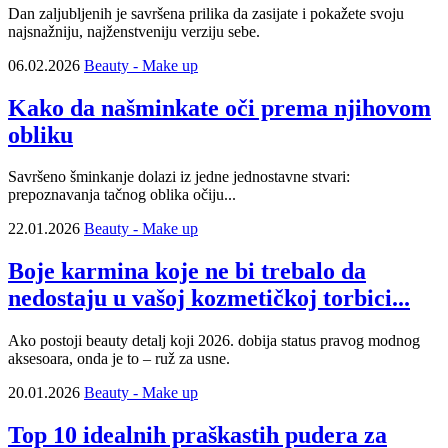
Dan zaljubljenih je savršena prilika da zasijate i pokažete svoju
najsnažniju, najženstveniju verziju sebe.
06.02.2026
Beauty - Make up
Kako da našminkate oči prema njihovom
obliku
Savršeno šminkanje dolazi iz jedne jednostavne stvari:
prepoznavanja tačnog oblika očiju...
22.01.2026
Beauty - Make up
Boje karmina koje ne bi trebalo da
nedostaju u vašoj kozmetičkoj torbici...
Ako postoji beauty detalj koji 2026. dobija status pravog modnog
aksesoara, onda je to – ruž za usne.
20.01.2026
Beauty - Make up
Top 10 idealnih praškastih pudera za