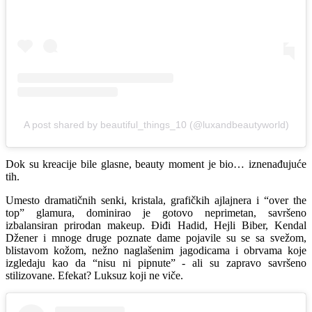
A post shared by beautiful_things_10 (@luxandbeautyworld)
Dok su kreacije bile glasne, beauty moment je bio… iznenađujuće
tih.
Umesto dramatičnih senki, kristala, grafičkih ajlajnera i “over the
top” glamura, dominirao je gotovo neprimetan, savršeno
izbalansiran prirodan makeup. Điđi Hadid, Hejli Biber, Kendal
Džener i mnoge druge poznate dame pojavile su se sa svežom,
blistavom kožom, nežno naglašenim jagodicama i obrvama koje
izgledaju kao da “nisu ni pipnute” - ali su zapravo savršeno
stilizovane. Efekat? Luksuz koji ne viče.