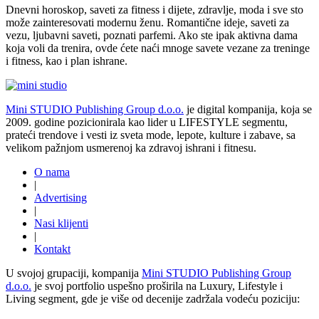
Dnevni horoskop, saveti za fitness i dijete, zdravlje, moda i sve sto
može zainteresovati modernu ženu. Romantične ideje, saveti za
vezu, ljubavni saveti, poznati parfemi. Ako ste ipak aktivna dama
koja voli da trenira, ovde ćete naći mnoge savete vezane za treninge
i fitness, kao i plan ishrane.
Mini STUDIO Publishing Group d.o.o.
je digital kompanija, koja se
2009. godine pozicionirala kao lider u LIFESTYLE segmentu,
prateći trendove i vesti iz sveta mode, lepote, kulture i zabave, sa
velikom pažnjom usmerenoj ka zdravoj ishrani i fitnesu.
O nama
|
Advertising
|
Nasi klijenti
|
Kontakt
U svojoj grupaciji, kompanija
Mini STUDIO Publishing Group
d.o.o.
je svoj portfolio uspešno proširila na Luxury, Lifestyle i
Living segment, gde je više od decenije zadržala vodeću poziciju: