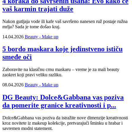
4 koraka do savršenih usana: Evo kako će
vaš karmin trajati duže
Nakon gutljaja vode ili kafe vaš savršeno nanesen ruž postaje ružna
mrlja? Sada je tome došao kraj.
14.04.2026
Beauty - Make up
5 bordo maskara koje jedinstveno ističu
smeđe oči
Zaboravite na klasičnu crnu maskaru – vreme je za mali beauty
zaokret koji pravi veliku razliku.
08.04.2026
Beauty - Make up
DG Beauty: Dolce&Gabbana vas poziva
da pomerite granice kreativnosti i p...
Dolce&Gabbana vas poziva da istražite nove dimenzije kreativnosti
kroz novitete iz makeup kolekcije, pretvarajući šminku u hrabar i
savremen modni statement.