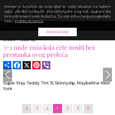
Koristimo kolačiće da poboljšamo Vaše iskustvo na našem
sajtu. Ukoliko nastavite da pretražujete ovaj sajt, saglasni ste
sa korišćenjem web kolačića. Za više informacija pogledajte
našu
Politiku kolačića
.
PRIHVATAM
Beauty -
Make up
3+1 nude ruža koja ćete nositi bez
prestanka ovog proleća
Share
Facebook
X
Pinterest
Viber
Super Stay Teddy Tint 15 Skinnydip, Maybelline New
York
«
»
3
4
1
2
3