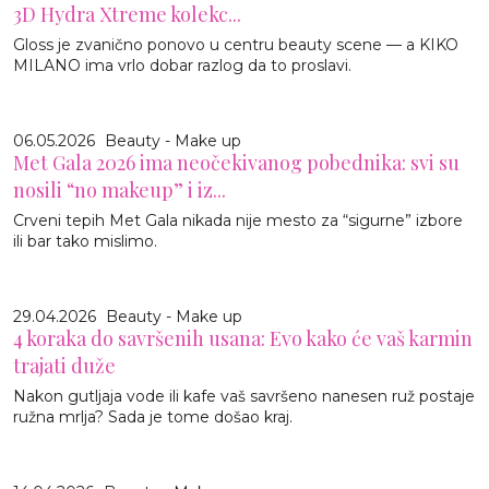
3D Hydra Xtreme kolekc...
Gloss je zvanično ponovo u centru beauty scene — a KIKO
MILANO ima vrlo dobar razlog da to proslavi.
06.05.2026
Beauty - Make up
Met Gala 2026 ima neočekivanog pobednika: svi su
nosili “no makeup” i iz...
Crveni tepih Met Gala nikada nije mesto za “sigurne” izbore
ili bar tako mislimo.
29.04.2026
Beauty - Make up
4 koraka do savršenih usana: Evo kako će vaš karmin
trajati duže
Nakon gutljaja vode ili kafe vaš savršeno nanesen ruž postaje
ružna mrlja? Sada je tome došao kraj.