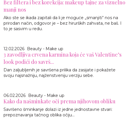
Bez filtera i bez korekcija: makeup tajne za vizuelno
manji nos
Ako ste se ikada zapitali da li je moguće „smanjiti“ nos na
prirodan način, odgovor je – bez hirurških zahvata, ne baš. I
to je sasvim u redu.
12.02.2026
Beauty - Make up
3 zavodljiva crvena karmina koja će vaš Valentine’s
look podići do savrš...
Dan zaljubljenih je savršena prilika da zasijate i pokažete
svoju najsnažniju, najženstveniju verziju sebe.
06.02.2026
Beauty - Make up
Kako da našminkate oči prema njihovom obliku
Savršeno šminkanje dolazi iz jedne jednostavne stvari:
prepoznavanja tačnog oblika očiju...