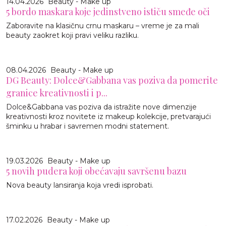
14.04.2026
Beauty - Make up
5 bordo maskara koje jedinstveno ističu smeđe oči
Zaboravite na klasičnu crnu maskaru – vreme je za mali
beauty zaokret koji pravi veliku razliku.
08.04.2026
Beauty - Make up
DG Beauty: Dolce&Gabbana vas poziva da pomerite
granice kreativnosti i p...
Dolce&Gabbana vas poziva da istražite nove dimenzije
kreativnosti kroz novitete iz makeup kolekcije, pretvarajući
šminku u hrabar i savremen modni statement.
19.03.2026
Beauty - Make up
5 novih pudera koji obećavaju savršenu bazu
Nova beauty lansiranja koja vredi isprobati.
17.02.2026
Beauty - Make up