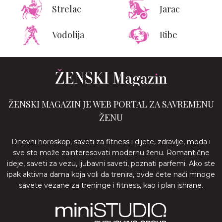
Strelac
Jarac
Vodolija
Ribe
ŽENSKI MAGAZIN JE WEB PORTAL ZA SAVREMENU
ŽENU
Dnevni horoskop, saveti za fitness i dijete, zdravlje, moda i
sve sto može zainteresovati modernu ženu. Romantične
ideje, saveti za vezu, ljubavni saveti, poznati parfemi. Ako ste
ipak aktivna dama koja voli da trenira, ovde ćete naći mnoge
savete vezane za treninge i fitness, kao i plan ishrane.