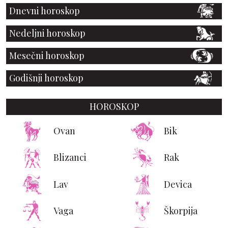
Dnevni horoskop
Nedeljni horoskop
Mesečni horoskop
Godišnji horoskop
HOROSKOP
Ovan
Bik
Blizanci
Rak
Lav
Devica
Vaga
Škorpija