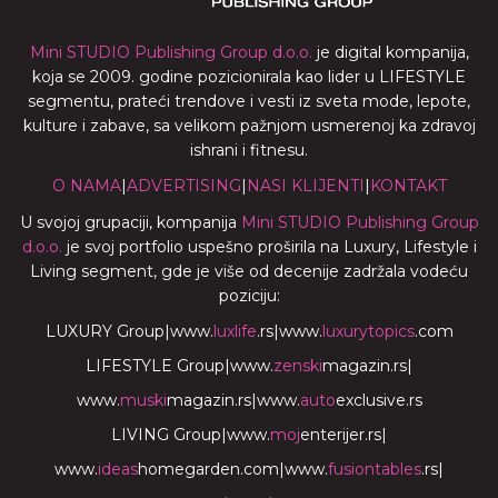
Mini STUDIO Publishing Group d.o.o.
je digital kompanija,
koja se 2009. godine pozicionirala kao lider u LIFESTYLE
segmentu, prateći trendove i vesti iz sveta mode, lepote,
kulture i zabave, sa velikom pažnjom usmerenoj ka zdravoj
ishrani i fitnesu.
O NAMA
|
ADVERTISING
|
NASI KLIJENTI
|
KONTAKT
U svojoj grupaciji, kompanija
Mini STUDIO Publishing Group
d.o.o.
je svoj portfolio uspešno proširila na Luxury, Lifestyle i
Living segment, gde je više od decenije zadržala vodeću
poziciju:
LUXURY Group
|
www.
luxlife
.rs
|
www.
luxurytopics
.com
LIFESTYLE Group
|
www.
zenski
magazin.rs
|
www.
muski
magazin.rs
|
www.
auto
exclusive.rs
LIVING Group
|
www.
moj
enterijer.rs
|
www.
ideas
homegarden.com
|
www.
fusiontables
.rs
|