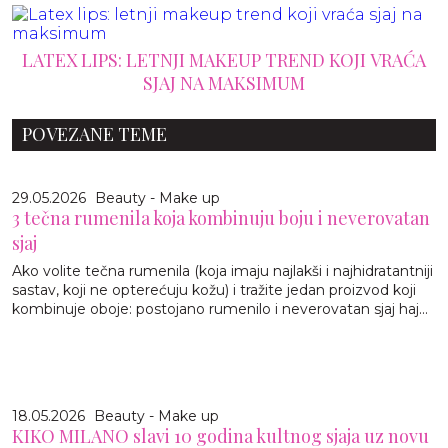
LATEX LIPS: LETNJI MAKEUP TREND KOJI VRAĆA
SJAJ NA MAKSIMUM
POVEZANE TEME
29.05.2026
Beauty - Make up
3 tečna rumenila koja kombinuju boju i neverovatan
sjaj
Ako volite tečna rumenila (koja imaju najlakši i najhidratantniji
sastav, koji ne opterećuju kožu) i tražite jedan proizvod koji
kombinuje oboje: postojano rumenilo i neverovatan sjaj haj...
18.05.2026
Beauty - Make up
KIKO MILANO slavi 10 godina kultnog sjaja uz novu